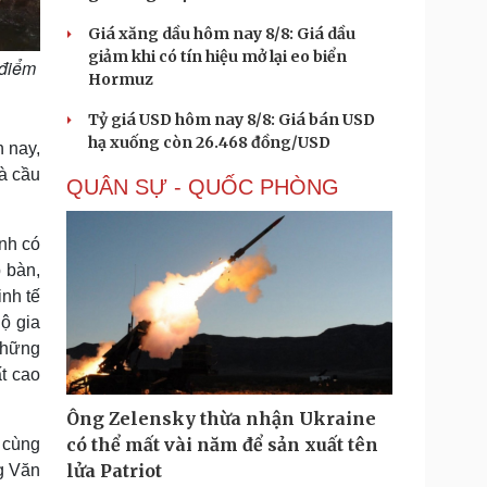
Giá xăng dầu hôm nay 8/8: Giá dầu
giảm khi có tín hiệu mở lại eo biển
 điểm
Hormuz
Tỷ giá USD hôm nay 8/8: Giá bán USD
hạ xuống còn 26.468 đồng/USD
 nay,
là cầu
QUÂN SỰ - QUỐC PHÒNG
nh có
p bàn,
nh tế
ộ gia
những
t cao
Ông Zelensky thừa nhận Ukraine
có thể mất vài năm để sản xuất tên
 cùng
lửa Patriot
ng Văn