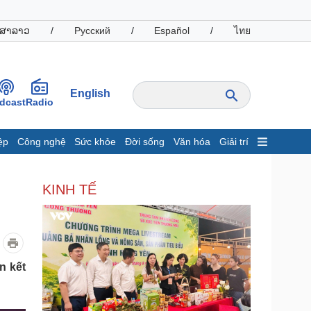
ສາລາວ
/
Русский
/
Español
/
ไทย
English
dcast
Radio
ệp
Công nghệ
Sức khỏe
Đời sống
Văn hóa
Giải trí
inh tế
Thị trường
KINH TẾ
ất động sản
Giá vàng
hởi nghiệp
Tiêu dùng
Tỷ giá
Chứng khoán
Giá cà phê
n kết
oanh nghiệp
Công nghệ
hông tin doanh nghiệp
Sành điệu