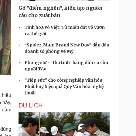
Gỡ "điểm nghẽn", kiến tạo nguồn
cầu cho xuất bản
Tinh hoa võ Việt: Từ miền đất võ vươn
ra thế giới
“Spider-Man: Brand New Day” dẫn đầu
doanh số phòng vé Mỹ
Phong slư - “thư tình” bằng dân ca của
người Tày
“Tiếp sức” cho công nghiệp văn hóa:
Phát huy hiệu quả Quỹ Văn hóa, nghệ
thuật
t hiệu
h này,
DU LỊCH
ục đảm
 đúng