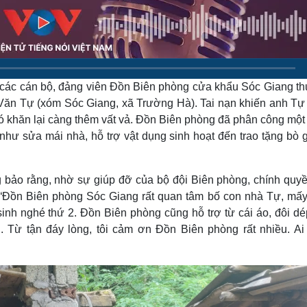
Lịch thi đấu bóng đá
Xe máy
Thế giới thể thao
Tư vấn
eSports
V
Hậu trường
Văn hóa
Giải trí
D
ra, các cán bộ, đảng viên Đồn Biên phòng cửa khẩu Sóc Giang 
Sân khấu - Điện ảnh
Nghệ sĩ
 Văn Tự (xóm Sóc Giang, xã Trường Hà). Tai nạn khiến anh Tự
Văn học
Thời trang
ó khăn lại càng thêm vất vả. Đồn Biên phòng đã phân công một
Âm nhạc
Sao Việt
c
 như sửa mái nhà, hỗ trợ vật dụng sinh hoạt đến trao tặng bò 
Di sản
bảo rằng, nhờ sự giúp đỡ của bộ đội Biên phòng, chính quyề
 “Đồn Biên phòng Sóc Giang rất quan tâm bố con nhà Tự, mấ
 sinh nghé thứ 2. Đồn Biên phòng cũng hỗ trợ từ cái áo, đôi dé
. Từ tận đáy lòng, tôi cảm ơn Đồn Biên phòng rất nhiều. Ai