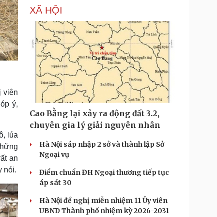
XÃ HỘI
 viên
óp ý,
Cao Bằng lại xảy ra động đất 3.2,
chuyên gia lý giải nguyên nhân
ô, lúa
Hà Nội sáp nhập 2 sở và thành lập Sở
những
Ngoại vụ
rất an
 nói.
Điểm chuẩn ĐH Ngoại thương tiếp tục
áp sát 30
Hà Nội đề nghị miễn nhiệm 11 Ủy viên
UBND Thành phố nhiệm kỳ 2026-2031