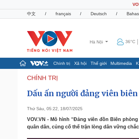
VO
中文
/
français
/
Deutsch
/
Bahas
36°C
Hà Nội
Chính trị
Xã hội
Thế giới
Multimedia
K
Chính trị
Xã hội
CHÍNH TRỊ
Đảng
Tin 24h
Dấu ấn người đảng viên biên
Tổ chức nhân sự
Dự báo thời tiết
Quốc hội
Giáo dục
Nhận diện sự thật
Dấu ấn VOV
Thứ Sáu, 05:22, 18/07/2025
Việc làm
Biển đảo
VOV.VN - Mô hình “Đảng viên đồn Biên phòng p
quân dân, củng cố thế trận lòng dân vững chắc
Pháp luật
Quân sự - Quốc phòng
Vụ án
Vũ khí