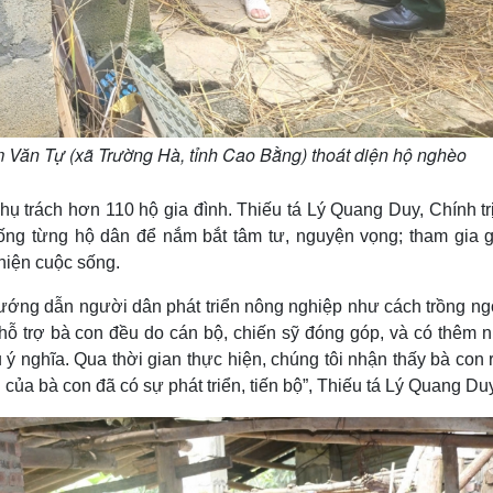
m Văn Tự (xã Trường Hà, tỉnh Cao Bằng) thoát diện hộ nghèo
 trách hơn 110 hộ gia đình. Thiếu tá Lý Quang Duy, Chính trị
ống từng hộ dân để nắm bắt tâm tư, nguyện vọng; tham gia g
hiện cuộc sống.
 hướng dẫn người dân phát triển nông nghiệp như cách trồng ng
 hỗ trợ bà con đều do cán bộ, chiến sỹ đóng góp, và có thêm 
 nghĩa. Qua thời gian thực hiện, chúng tôi nhận thấy bà con 
 của bà con đã có sự phát triển, tiến bộ”, Thiếu tá Lý Quang Duy