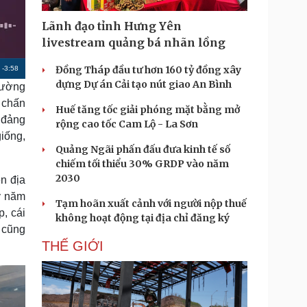
Doanh nghiệp 24h
Tin Công nghệ
Doanh nhân
Trải nghiệm
Lãnh đạo tỉnh Hưng Yên
ì cộng đồng
Chuyển đổi số
livestream quảng bá nhãn lồng
Đồng Tháp đầu tư hơn 160 tỷ đồng xây
R
-
3:58
u lịch
Podcast
dựng Dự án Cải tạo nút giao An Bình
thường
e
Tư vấn
Câu chuyện thời sự
 chấn
Săn Tour
Đọc truyện đêm khuya
Huế tăng tốc giải phóng mặt bằng mở
m
 đảng
heck-in
Cửa sổ tình yêu
rộng cao tốc Cam Lộ - La Sơn
a
giống,
Kể chuyện cho bé
Quảng Ngãi phấn đấu đưa kinh tế số
Hạt giống tâm hồn
i
chiếm tối thiểu 30% GRDP vào năm
n
2030
n địa
i
y năm
Tạm hoãn xuất cảnh với người nộp thuế
p, cái
n
không hoạt động tại địa chỉ đăng ký
 cũng
g
THẾ GIỚI
T
i
m