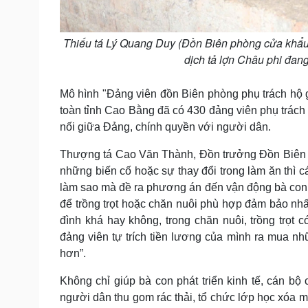
Thiếu tá Lý Quang Duy (Đồn Biên phòng cửa khẩu
dịch tả lợn Châu phi đang
Mô hình "Đảng viên đồn Biên phòng phụ trách hộ g
toàn tỉnh Cao Bằng đã có 430 đảng viên phụ trách 
nối giữa Đảng, chính quyền với người dân.
Thượng tá Cao Văn Thành, Đồn trưởng Đồn Biên p
những biến cố hoặc sự thay đổi trong làm ăn thì c
làm sao mà đề ra phương án đến vận động bà con h
để trồng trọt hoặc chăn nuôi phù hợp đảm bảo nh
đình khá hay không, trong chăn nuôi, trồng trọ
đảng viên tự trích tiền lương của mình ra mua nh
hơn”.
Không chỉ giúp bà con phát triển kinh tế, cán b
người dân thu gom rác thải, tổ chức lớp học xóa m