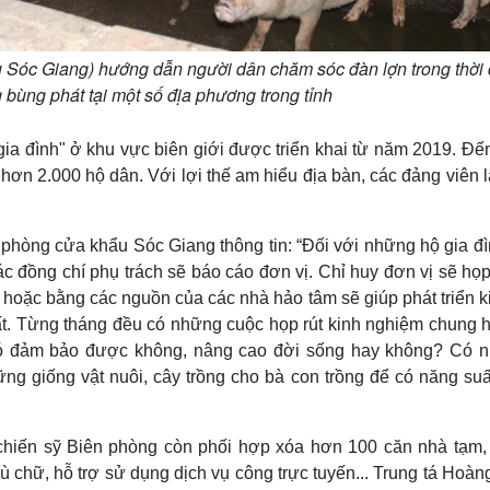
 Sóc Giang) hướng dẫn người dân chăm sóc đàn lợn trong thời
 bùng phát tại một số địa phương trong tỉnh
ia đình" ở khu vực biên giới được triển khai từ năm 2019. Đến
hơn 2.000 hộ dân. Với lợi thế am hiểu địa bàn, các đảng viên 
hòng cửa khẩu Sóc Giang thông tin: “Đối với những hộ gia đì
ác đồng chí phụ trách sẽ báo cáo đơn vị. Chỉ huy đơn vị sẽ họ
oặc bằng các nguồn của các nhà hảo tâm sẽ giúp phát triển ki
ất. Từng tháng đều có những cuộc họp rút kinh nghiệm chung h
t có đảm bảo được không, nâng cao đời sống hay không? Có 
ững giống vật nuôi, cây trồng cho bà con trồng để có năng suấ
ộ chiến sỹ Biên phòng còn phối hợp xóa hơn 100 căn nhà tạm,
ù chữ, hỗ trợ sử dụng dịch vụ công trực tuyến... Trung tá Hoà