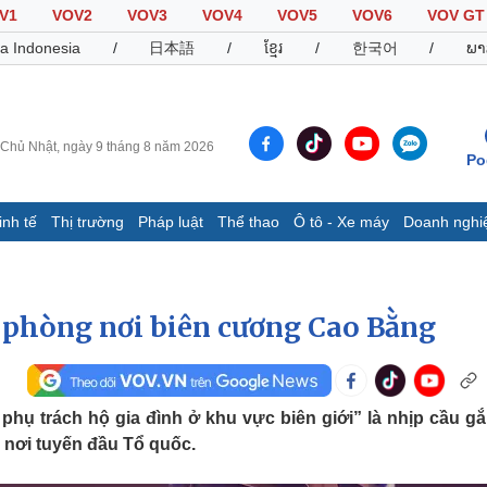
V1
VOV2
VOV3
VOV4
VOV5
VOV6
VOV GT
a Indonesia
/
日本語
/
ខ្មែរ
/
한국어
/
ພາ
Chủ Nhật, ngày 9 tháng 8 năm 2026
Po
inh tế
Thị trường
Pháp luật
Thể thao
Ô tô - Xe máy
Doanh nghi
Thế giới
Multimedia
K
Quan sát
Video
B
 phòng nơi biên cương Cao Bằng
Cuộc sống đó đây
Ảnh
K
Hồ sơ
E-Magazine
Infographic
hụ trách hộ gia đình ở khu vực biên giới” là nhịp cầu gắ
 nơi tuyến đầu Tổ quốc.
Thể thao
Ô tô - Xe máy
D
Bóng đá
Ô tô
T