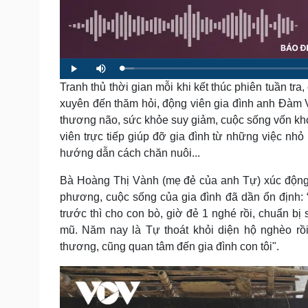
Tin nóng
Việt Nam
Tư vấn luật
Phân tích
L
P
M
Sức khỏe
Đời sống
o
l
u
a
Tranh thủ thời gian mỗi khi kết thúc phiên tuần t
a
t
Dinh dưỡng - món ngon
Nhà đẹp
d
y
e
e
xuyên đến thăm hỏi, động viên gia đình anh Đàm
d
Cây thuốc
Blog
:
thương não, sức khỏe suy giảm, cuộc sống vốn kh
2
Sản phụ khoa
Tình yêu - Gia đình
.
5
viên trực tiếp giúp đỡ gia đình từ những việc nhỏ
Nhi khoa
8
%
Nam khoa
hướng dẫn cách chăn nuôi...
Làm đẹp - giảm cân
Phòng mạch online
Bà Hoàng Thị Vành (mẹ đẻ của anh Tự) xúc động 
Ăn sạch sống khỏe
phương, cuộc sống của gia đình đã dần ổn định:
trước thì cho con bò, giờ đẻ 1 nghé rồi, chuẩn bị
Cải chính
mũ. Năm nay là Tự thoát khỏi diện hộ nghèo rồi
thương, cũng quan tâm đến gia đình con tôi".