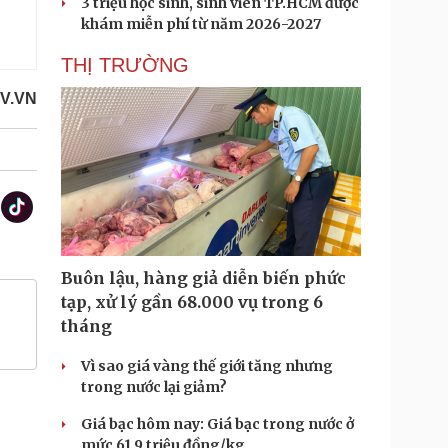
3 triệu học sinh, sinh viên TP.HCM được
khám miễn phí từ năm 2026-2027
THỊ TRƯỜNG
V.VN
Buôn lậu, hàng giả diễn biến phức
tạp, xử lý gần 68.000 vụ trong 6
tháng
Vì sao giá vàng thế giới tăng nhưng
trong nước lại giảm?
Giá bạc hôm nay: Giá bạc trong nước ở
mức 61,9 triệu đồng/kg