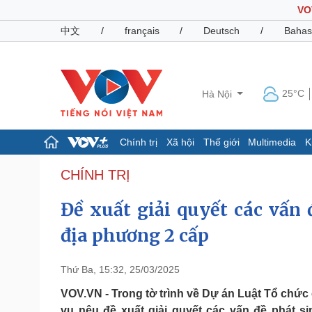
VO
中文
/
français
/
Deutsch
/
Bahas
25°C
Hà Nội
Chính trị
Xã hội
Thế giới
Multimedia
K
Chính trị
Xã hội
CHÍNH TRỊ
Đảng
Tin 24h
Đề xuất giải quyết các vấn
Tổ chức nhân sự
Dự báo thời tiết
Quốc hội
Giáo dục
địa phương 2 cấp
Nhận diện sự thật
Dấu ấn VOV
Việc làm
Biển đảo
Thứ Ba, 15:32, 25/03/2025
Pháp luật
Quân sự - Quốc phòng
VOV.VN - Trong tờ trình về Dự án Luật Tổ chức
Vụ án
Vũ khí
vụ nêu đề xuất giải quyết các vấn đề phát s