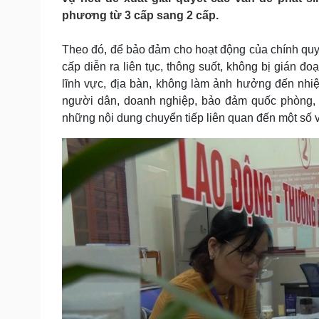
Tin nóng
Việt Nam
phương từ 3 cấp sang 2 cấp.
Tư vấn luật
Phân tích
Theo đó, để bảo đảm cho hoạt động của chính quy
cấp diễn ra liên tục, thông suốt, không bị gián đ
Sức khỏe
Đời sống
lĩnh vực, địa bàn, không làm ảnh hưởng đến nhiệm
Dinh dưỡng - món ngon
Nhà đẹp
người dân, doanh nghiệp, bảo đảm quốc phòng, an
Cây thuốc
Blog
những nội dung chuyển tiếp liên quan đến một số v
Sản phụ khoa
Tình yêu - Gia đình
Nhi khoa
Nam khoa
Làm đẹp - giảm cân
Phòng mạch online
Ăn sạch sống khỏe
Cải chính