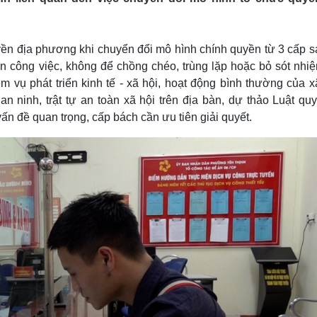
Lịch thi đấu bóng đá
Xe máy
Thế giới thể thao
Tư vấn
eSports
V
ền địa phương khi chuyển đổi mô hình chính quyền từ 3 cấp s
Hậu trường
oạn công việc, không để chồng chéo, trùng lặp hoặc bỏ sót nhi
Văn hóa
Giải trí
D
 vụ phát triển kinh tế - xã hội, hoạt động bình thường của xã
Sân khấu - Điện ảnh
Nghệ sĩ
 ninh, trật tự an toàn xã hội trên địa bàn, dự thảo Luật quy
Văn học
Thời trang
ấn đề quan trọng, cấp bách cần ưu tiên giải quyết.
Âm nhạc
Sao Việt
c
Di sản