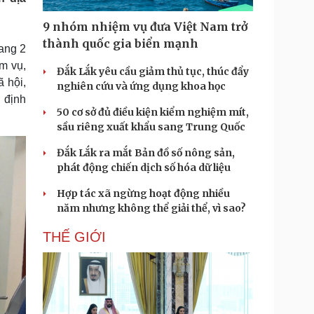
Doanh nghiệp 24h
Tin Công nghệ
Doanh nhân
Trải nghiệm
9 nhóm nhiệm vụ đưa Việt Nam trở
ì cộng đồng
Chuyển đổi số
thành quốc gia biển mạnh
ang 2
ệm vụ,
Đắk Lắk yêu cầu giảm thủ tục, thúc đẩy
u lịch
Podcast
 hội,
nghiên cứu và ứng dụng khoa học
Tư vấn
Câu chuyện thời sự
 định
Săn Tour
Đọc truyện đêm khuya
50 cơ sở đủ điều kiện kiểm nghiệm mít,
heck-in
Cửa sổ tình yêu
sầu riêng xuất khẩu sang Trung Quốc
Kể chuyện cho bé
Đắk Lắk ra mắt Bản đồ số nông sản,
Hạt giống tâm hồn
phát động chiến dịch số hóa dữ liệu
Hợp tác xã ngừng hoạt động nhiều
năm nhưng không thể giải thể, vì sao?
THẾ GIỚI