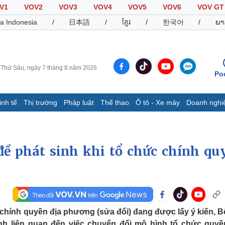
V1
VOV2
VOV3
VOV4
VOV5
VOV6
VOV GT
a Indonesia
/
日本語
/
ខ្មែរ
/
한국어
/
ພາ
Thứ Sáu, ngày 7 tháng 8 năm 2026
Po
inh tế
Thị trường
Pháp luật
Thể thao
Ô tô - Xe máy
Doanh nghi
Thế giới
Multimedia
K
Quan sát
Video
B
 đề phát sinh khi tổ chức chính qu
Cuộc sống đó đây
Ảnh
K
Hồ sơ
E-Magazine
Infographic
Thể thao
Ô tô - Xe máy
D
 chính quyền địa phương (sửa đổi) đang được lấy ý kiến, B
Bóng đá
Ô tô
T
inh liên quan đến việc chuyển đổi mô hình tổ chức quyề