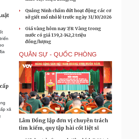
Quảng Ninh chấm dứt hoạt động các cơ
Luật
sở giết mổ nhỏ lẻ trước ngày 31/10/2026
Giá vàng hôm nay 7/8: Vàng trong
ết
nước có giá 139,2-142,2 triệu
riển
đồng/lượng
eo
địa
QUÂN SỰ - QUỐC PHÒNG
 cấp
ông
cấp xã
g
Lâm Đồng lập đơn vị chuyên trách
tìm kiếm, quy tập hài cốt liệt sĩ