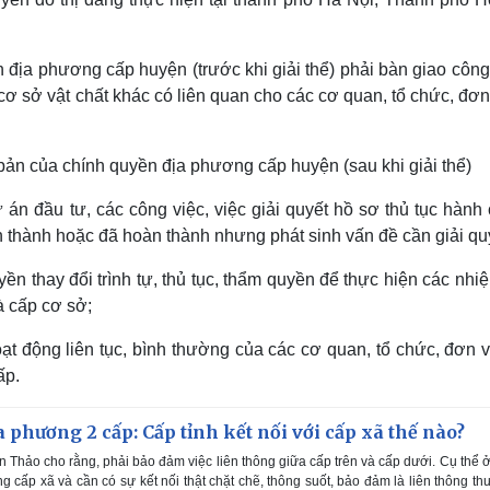
địa phương cấp huyện (trước khi giải thể) phải bàn giao công
ản, cơ sở vật chất khác có liên quan cho các cơ quan, tổ chức, đơn
bản của chính quyền địa phương cấp huyện (sau khi giải thể)
ự án đầu tư, các công việc, việc giải quyết hồ sơ thủ tục hành
thành hoặc đã hoàn thành nhưng phát sinh vấn đề cần giải qu
n thay đổi trình tự, thủ tục, thẩm quyền để thực hiện các nhi
à cấp cơ sở;
t động liên tục, bình thường của các cơ quan, tổ chức, đơn v
ấp.
 phương 2 cấp: Cấp tỉnh kết nối với cấp xã thế nào?
Thảo cho rằng, phải bảo đảm việc liên thông giữa cấp trên và cấp dưới. Cụ thể 
ống cấp xã và cần có sự kết nối thật chặt chẽ, thông suốt, bảo đảm là liên thông t