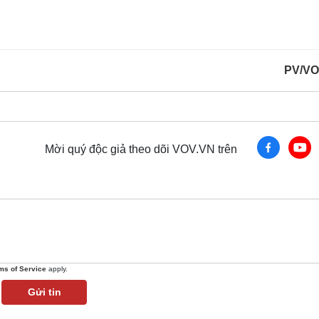
PV/VO
Mời quý độc giả theo dõi VOV.VN trên
ms of Service
apply.
Gửi tin