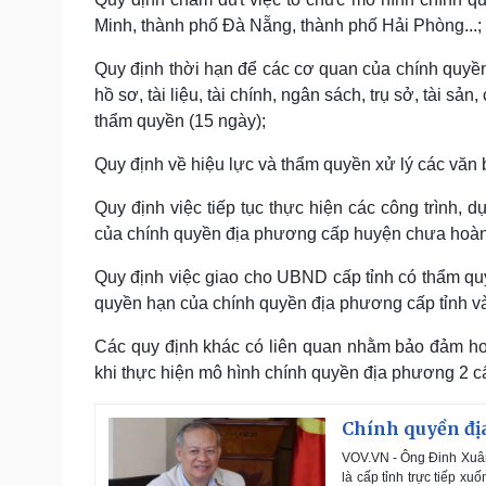
Minh, thành phố Đà Nẵng, thành phố Hải Phòng...;
Quy định thời hạn để các cơ quan của chính quyền 
hồ sơ, tài liệu, tài chính, ngân sách, trụ sở, tài s
thẩm quyền (15 ngày);
Quy định về hiệu lực và thẩm quyền xử lý các văn 
Quy định việc tiếp tục thực hiện các công trình, d
của chính quyền địa phương cấp huyện chưa hoàn 
Quy định việc giao cho UBND cấp tỉnh có thẩm quyề
quyền hạn của chính quyền địa phương cấp tỉnh v
Các quy định khác có liên quan nhằm bảo đảm hoạ
khi thực hiện mô hình chính quyền địa phương 2 c
Chính quyền địa
VOV.VN - Ông Đinh Xuân 
là cấp tỉnh trực tiếp xu