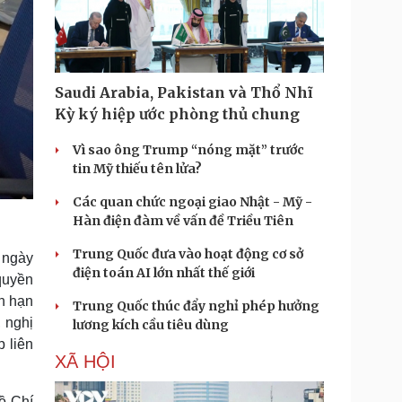
Saudi Arabia, Pakistan và Thổ Nhĩ
Kỳ ký hiệp ước phòng thủ chung
Vì sao ông Trump “nóng mặt” trước
tin Mỹ thiếu tên lửa?
Các quan chức ngoại giao Nhật - Mỹ -
Hàn điện đàm về vấn đề Triều Tiên
Trung Quốc đưa vào hoạt động cơ sở
 ngày
điện toán AI lớn nhất thế giới
quyền
n hạn
Trung Quốc thúc đẩy nghỉ phép hưởng
 nghị
lương kích cầu tiêu dùng
 liên
XÃ HỘI
ồ Chí