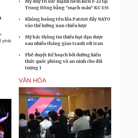
Mỹ duy trì sức mạnh tiêm kích F-22 tại
Trung Đông bằng “mạch máu” KC-135
m
Khủng hoảng tên lửa Patriot đẩy NATO
vào thế lưỡng nan chiến lược
n
Mỹ bác thông tin thiếu hụt đạn dược
ể phát
sau nhiều tháng giao tranh với Iran
Phê duyệt Kế hoạch bồi dưỡng kiến
thức quốc phòng và an ninh cho đối
tượng 1
VĂN HÓA