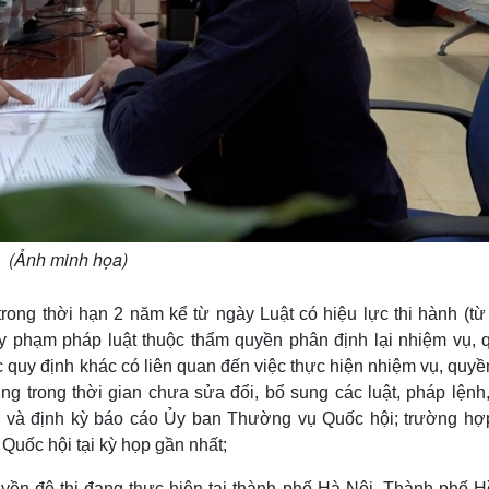
(Ảnh minh họa)
rong thời hạn 2 năm kể từ ngày Luật có hiệu lực thi hành (từ
y phạm pháp luật thuộc thẩm quyền phân định lại nhiệm vụ, 
 quy định khác có liên quan đến việc thực hiện nhiệm vụ, quyề
g trong thời gian chưa sửa đổi, bổ sung các luật, pháp lệnh,
 và định kỳ báo cáo Ủy ban Thường vụ Quốc hội; trường hợp
 Quốc hội tại kỳ họp gần nhất;
yền đô thị đang thực hiện tại thành phố Hà Nội, Thành phố H