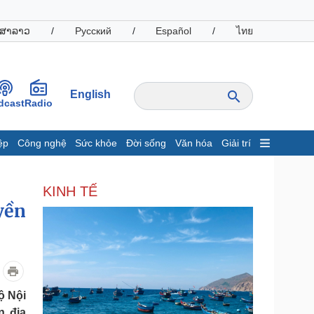
ສາລາວ
/
Русский
/
Español
/
ไทย
English
dcast
Radio
ệp
Công nghệ
Sức khỏe
Đời sống
Văn hóa
Giải trí
inh tế
Thị trường
KINH TẾ
ất động sản
Giá vàng
yền
hởi nghiệp
Tiêu dùng
Tỷ giá
Chứng khoán
Giá cà phê
oanh nghiệp
Công nghệ
ộ Nội
hông tin doanh nghiệp
Sành điệu
n địa