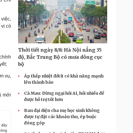
 việc,
 vị có
Thời tiết ngày 8/8: Hà Nội nắng 35
độ, Bắc Trung Bộ có mưa dông cục
 chính
bộ
yết;
ệm vụ,
Áp thấp nhiệt đới ít có khả năng mạnh
lên thành bão
Cà Mau: Đừng ngại hỏi AI, hỏi nhiều để
ị mới
được hỗ trợ tốt hơn
Ban đại diện cha mẹ học sinh không
được tự đặt các khoản thu, ép buộc
đóng góp
ở đây
hường