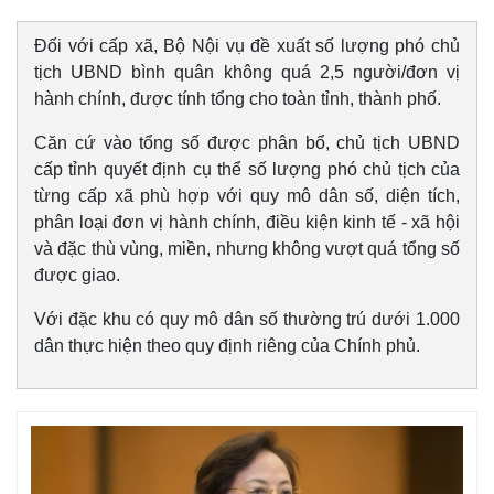
Đối với cấp xã, Bộ Nội vụ đề xuất số lượng phó chủ
tịch UBND bình quân không quá 2,5 người/đơn vị
hành chính, được tính tổng cho toàn tỉnh, thành phố.
Kinh tế
Thị trường
Bất động sản
Giá vàng
Căn cứ vào tổng số được phân bổ, chủ tịch UBND
Khởi nghiệp
Tiêu dùng
cấp tỉnh quyết định cụ thể số lượng phó chủ tịch của
Tỷ giá
từng cấp xã phù hợp với quy mô dân số, diện tích,
Chứng khoán
phân loại đơn vị hành chính, điều kiện kinh tế - xã hội
Giá cà phê
và đặc thù vùng, miền, nhưng không vượt quá tổng số
được giao.
Với đặc khu có quy mô dân số thường trú dưới 1.000
dân thực hiện theo quy định riêng của Chính phủ.