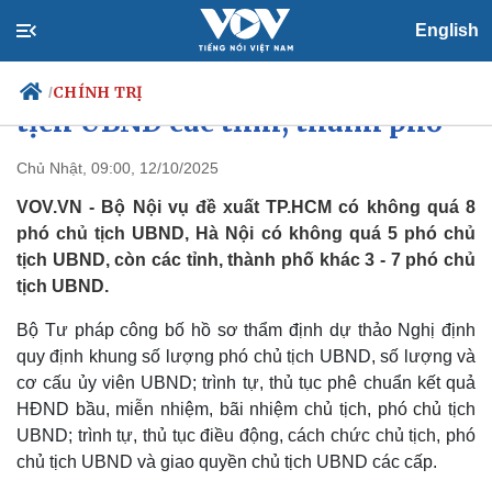
English
Đề xuất mới số lượng phó chủ
CHÍNH TRỊ
/
tịch UBND các tỉnh, thành phố
Chủ Nhật, 09:00, 12/10/2025
VOV.VN - Bộ Nội vụ đề xuất TP.HCM có không quá 8
Chính trị
Xã hội
phó chủ tịch UBND, Hà Nội có không quá 5 phó chủ
Đảng
Tin 24h
tịch UBND, còn các tỉnh, thành phố khác 3 - 7 phó chủ
Tổ chức nhân sự
Dự báo thời tiết
Quốc hội
Giáo dục
tịch UBND.
Nhận diện sự thật
Dấu ấn VOV
Việc làm
Bộ Tư pháp công bố hồ sơ thẩm định dự thảo Nghị định
Biển đảo
quy định khung số lượng phó chủ tịch UBND, số lượng và
cơ cấu ủy viên UBND; trình tự, thủ tục phê chuẩn kết quả
HĐND bầu, miễn nhiệm, bãi nhiệm chủ tịch, phó chủ tịch
UBND; trình tự, thủ tục điều động, cách chức chủ tịch, phó
chủ tịch UBND và giao quyền chủ tịch UBND các cấp.