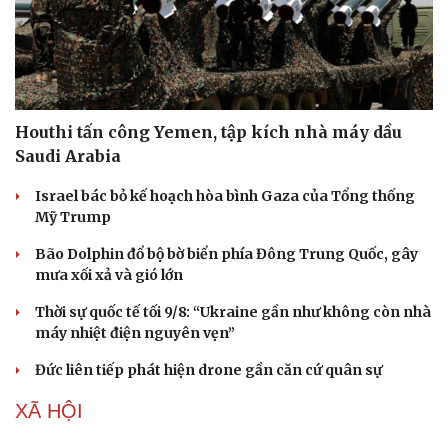
Houthi tấn công Yemen, tập kích nhà máy dầu
Doanh nghiệp
Công nghệ
Saudi Arabia
Thông tin doanh nghiệp
Sành điệu
Israel bác bỏ kế hoạch hòa bình Gaza của Tổng thống
Doanh nghiệp 24h
Tin Công nghệ
Mỹ Trump
Doanh nhân
Trải nghiệm
Vì cộng đồng
Chuyển đổi số
Bão Dolphin đổ bộ bờ biển phía Đông Trung Quốc, gây
mưa xối xả và gió lớn
Thời sự quốc tế tối 9/8: “Ukraine gần như không còn nhà
máy nhiệt điện nguyên vẹn”
Đức liên tiếp phát hiện drone gần căn cứ quân sự
XÃ HỘI