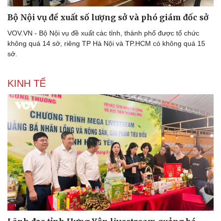
Lịch thi đấu bóng đá
Xe máy
Bộ Nội vụ đề xuất số lượng sở và phó giám đốc sở
Thế giới thể thao
Tư vấn
eSports
VOV.VN - Bộ Nội vụ đề xuất các tỉnh, thành phố được tổ chức
Hậu trường
không quá 14 sở, riêng TP Hà Nội và TP.HCM có không quá 15
sở.
KINH TẾ