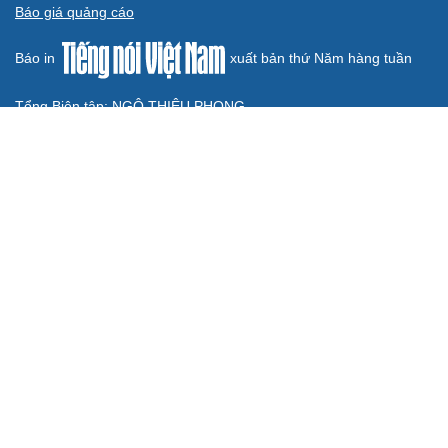
phải đo được kết quả thực chất
QUỐC HỘI
Gỡ "điểm nghẽn", kiến tạo nguồn cầu cho xuất
bản
Cho ngân hàng quản lý tài sản bảo đảm trái phiếu: Cần
ngăn "mua bia kèm lạc"
Đại biểu Quốc hội: Trao quyền lớn cho Petrovietnam
phải có “hàng rào” kiểm soát
Đề xuất tăng tuổi nghỉ hưu sĩ quan quân đội, tùy đặc thù
từng vị trí
Đại tướng Phan Văn Giang: Cấp phép UAV phải gắn với
định danh để bảo vệ bầu trời