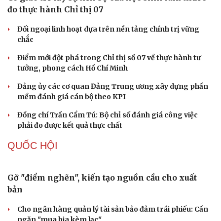
Thực tiễn vận hành chính quyền ba cấp bác bỏ mọi luận
điệu xuyên tạc
Thủ đoạn xuyên tạc mới trên không gian mạng thời AI
Tự cảnh giác trước tâm lý đám đông khi dùng mạng xã
hội
Khi mạng xã hội thành nơi phán xử
NHẬN DIỆN SỰ THẬT
Thành tựu nhân quyền ở Việt Nam: Sự thật được
chứng minh qua những số liệu cụ thể
Thực tiễn vận hành chính quyền ba cấp bác bỏ mọi luận
điệu xuyên tạc
Thủ đoạn xuyên tạc mới trên không gian mạng thời AI