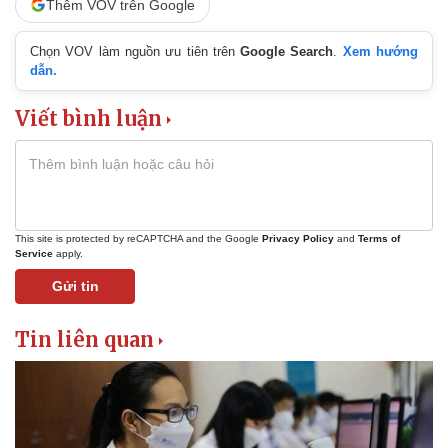
Thêm VOV trên Google
Chọn VOV làm nguồn ưu tiên trên
Google Search
.
Xem hướng
dẫn.
Viết bình luận
This site is protected by reCAPTCHA and the Google
Privacy Policy
and
Terms of
Service
apply.
Pháp luật
Quân sự - Quốc phòng
Gửi tin
Vụ án
Vũ khí
Tin nóng
Việt Nam
Tin liên quan
Tư vấn luật
Phân tích