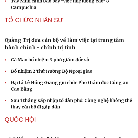
thực đường phố hàng đầu thế giới
CÔNG NGHỆ
Giá thu cũ iPhone tăng, Apple muốn người dùng
lên đời
Các nhà khoa học Nhật Bản phát hiện dấu hiệu của “hạt
ma” trong vũ trụ
Vì sao các hãng từ bỏ pin tháo rời trên điện thoại?
Microsoft tăng tốc đầu tư hạ tầng AI tại Ấn Độ
Trung Quốc đưa vào hoạt động cơ sở điện toán AI lớn
nhất thế giới
PHÁP LUẬT
Công an Phương Liệt liên tiếp bắt các đối tượng