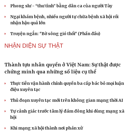
Đại tá Lê Hồng Giang giữ chức Phó Giám đốc Công an
Cao Bằng
Sau 1 tháng sáp nhập tổ dân phố: Công nghệ không thể
thay cán bộ đi gặp dân
QUỐC HỘI
Gỡ "điểm nghẽn", kiến tạo nguồn cầu cho xuất
bản
Cho ngân hàng quản lý tài sản bảo đảm trái phiếu: Cần
ngăn "mua bia kèm lạc"
Đại biểu Quốc hội: Trao quyền lớn cho Petrovietnam
phải có “hàng rào” kiểm soát
Đề xuất tăng tuổi nghỉ hưu sĩ quan quân đội, tùy đặc thù
từng vị trí
Đại tướng Phan Văn Giang: Cấp phép UAV phải gắn với