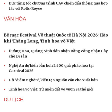
Phòng mạch online
Giá xăng dầu hôm nay 9/8: Giá dầu thế giới tăng nhẹ
Ăn sạch sống khỏe
Giá xăng dầu hôm nay 8/8: Giá dầu giảm khi có tín hiệu
mở lại eo biển Hormuz
Tỷ giá USD hôm nay 8/8: Giá bán USD hạ xuống còn
26.468 đồng/USD
QUÂN SỰ - QUỐC PHÒNG