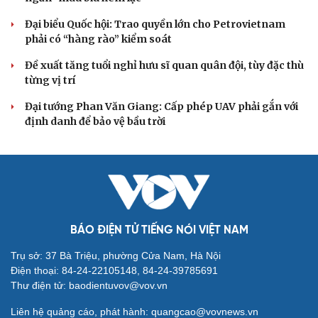
Tự cảnh giác trước tâm lý đám đông khi dùng mạng xã
hội
Khi mạng xã hội thành nơi phán xử
XÂY DỰNG, CHỈNH ĐỐN ĐẢNG
Cô giáo trẻ lấy sự tiến bộ của học sinh làm thước
đo thực hành Chỉ thị 07
Đối ngoại linh hoạt dựa trên nền tảng chính trị vững
chắc
Điểm mới đột phá trong Chỉ thị số 07 về thực hành tư
tưởng, phong cách Hồ Chí Minh
Đảng ủy các cơ quan Đảng Trung ương xây dựng phần
mềm đánh giá cán bộ theo KPI
Đồng chí Trần Cẩm Tú: Bộ chỉ số đánh giá công việc