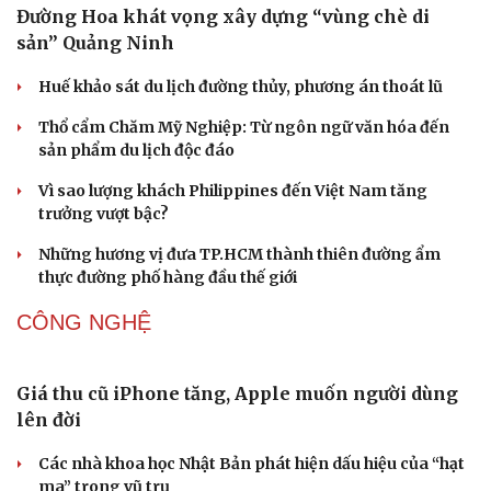
Ông Zelensky thừa nhận Ukraine có thể mất vài
năm để sản xuất tên lửa Patriot
Mỹ gấp rút tăng sản xuất vũ khí vì chiến sự Iran
Kho đạn dược và tên lửa chủ lực của Mỹ
Tham vọng robot hóa quân đội, Ukraine đau đầu với
“ma trận” 550 biến thể
Đức tăng tốc chương trình UAV chiến đấu thông qua hợp
tác với Rolls-Royce
VĂN HÓA
Bế mạc Festival Võ thuật Quốc tế Hà Nội 2026: Hào
khí Thăng Long, Tinh hoa võ Việt
Đường Hoa, Quảng Ninh đón nhận Bằng công nhận Cây
chè Di sản