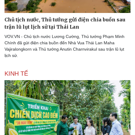
Chủ tịch nước, Thủ tướng gửi điện chia buồn sau
trận lũ lụt lịch sử tại Thái Lan
VOV.VN - Chủ tịch nước Lương Cường, Thủ tướng Phạm Minh
Chính đã gửi điện chia buồn đến Nhà Vua Thái Lan Maha
Vajiralongkorn và Thủ tướng Anutin Charnvirakul sau trận lũ lụt
lịch sử.
KINH TẾ
Kinh tế
Thị trường
Bất động sản
Giá vàng
Khởi nghiệp
Tiêu dùng
Tỷ giá
Chứng khoán