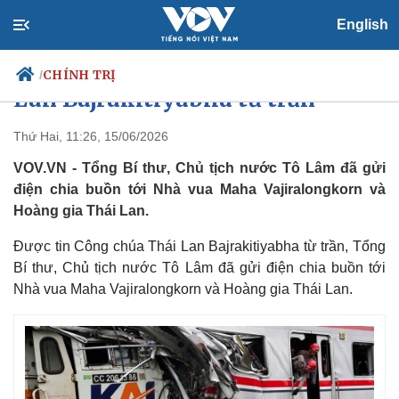
English
Điện chia buồn Công chúa Thái
CHÍNH TRỊ
/
Lan Bajrakitiyabha từ trần
Thứ Hai, 11:26, 15/06/2026
VOV.VN - Tổng Bí thư, Chủ tịch nước Tô Lâm đã gửi
Chính trị
Xã hội
điện chia buồn tới Nhà vua Maha Vajiralongkorn và
Đảng
Tin 24h
Hoàng gia Thái Lan.
Tổ chức nhân sự
Dự báo thời tiết
Quốc hội
Giáo dục
Được tin Công chúa Thái Lan Bajrakitiyabha từ trần, Tổng
Nhận diện sự thật
Dấu ấn VOV
Việc làm
Bí thư, Chủ tịch nước Tô Lâm đã gửi điện chia buồn tới
Biển đảo
Nhà vua Maha Vajiralongkorn và Hoàng gia Thái Lan.