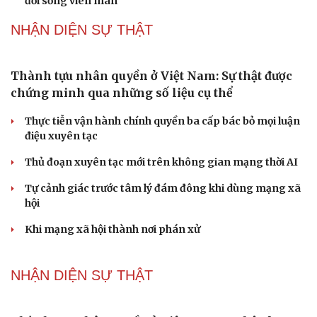
Hạt giống tâm hồn
nghệ
Nghị quyết 66: Tư duy làm luật chuyển từ quản lý sang
kiến tạo phát triển
Không để quá trình đô thị hóa Bắc Ninh làm đứt gãy
không gian văn hóa Kinh Bắc
PODCAST
Dấu hiệu tiền mãn kinh sớm phụ nữ cần biết
Tôi bất lực khi vợ luôn mang chuyện ở rể ra làm "vũ khí"
sau mỗi lần cãi nhau
Hoa sữa
Khúc mùa thu
Tình dục tuổi 40+: Khác gì tuổi đôi mươi và cách duy trì
đời sống viên mãn