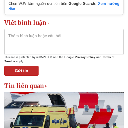
Chọn VOV làm nguồn ưu tiên trên
Google Search
.
Xem hướng
dẫn.
Viết bình luận
This site is protected by reCAPTCHA and the Google
Privacy Policy
and
Terms of
Service
apply.
Gửi tin
Thế giới
Multimedia
Tin liên quan
Quan sát
Video
Cuộc sống đó đây
Ảnh
Hồ sơ
E-Magazine
Infographic