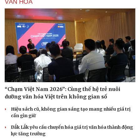
VĂN HÓA
Doanh nghiệp
Công nghệ
Thông tin doanh nghiệp
Sành điệu
Doanh nghiệp 24h
Tin Công nghệ
Doanh nhân
Trải nghiệm
Vì cộng đồng
Chuyển đổi số
“Chạm Việt Nam 2026”: Cùng thế hệ trẻ nuôi
dưỡng văn hóa Việt trên không gian số
Hiệu sách cũ, không gian sáng tạo mang nhiều giá trị
cần gìn giữ
Đắk Lắk yêu cầu chuyển hóa giá trị văn hóa thành động
lực tăng trưởng