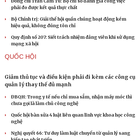
chứng minh qua những số liệu cụ thể
Thực tiễn vận hành chính quyền ba cấp bác bỏ mọi luận
điệu xuyên tạc
Thủ đoạn xuyên tạc mới trên không gian mạng thời AI
Tự cảnh giác trước tâm lý đám đông khi dùng mạng xã
hội
Khi mạng xã hội thành nơi phán xử
XÂY DỰNG, CHỈNH ĐỐN ĐẢNG
Điểm mới đột phá trong Chỉ thị số 07 về thực
hành tư tưởng, phong cách Hồ Chí Minh
Đảng ủy các cơ quan Đảng Trung ương xây dựng phần
mềm đánh giá cán bộ theo KPI
Đồng chí Trần Cẩm Tú: Bộ chỉ số đánh giá công việc