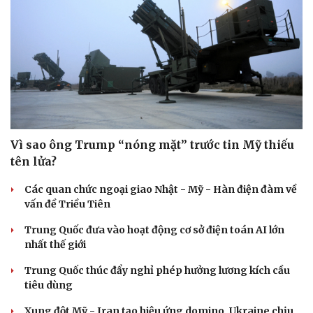
Vì sao ông Trump “nóng mặt” trước tin Mỹ thiếu
tên lửa?
Các quan chức ngoại giao Nhật - Mỹ - Hàn điện đàm về
vấn đề Triều Tiên
Trung Quốc đưa vào hoạt động cơ sở điện toán AI lớn
nhất thế giới
Trung Quốc thúc đẩy nghỉ phép hưởng lương kích cầu
tiêu dùng
Pháp luật
Quân sự - Quốc phòng
Xung đột Mỹ - Iran tạo hiệu ứng domino, Ukraine chịu