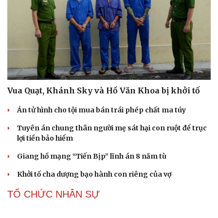
Vua Quạt, Khánh Sky và Hồ Văn Khoa bị khởi tố
Án tử hình cho tội mua bán trái phép chất ma túy
Tuyên án chung thân người mẹ sát hại con ruột để trục
lợi tiền bảo hiểm
Văn hóa
Giải trí
Sân khấu - Điện ảnh
Nghệ sĩ
Giang hồ mạng “Tiến Bịp” lĩnh án 8 năm tù
Văn học
Thời trang
Khởi tố cha dượng bạo hành con riêng của vợ
Âm nhạc
Sao Việt
Di sản
TỔ CHỨC NHÂN SỰ