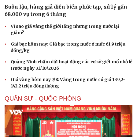
Thể thao
Ô tô - Xe máy
Buôn lậu, hàng giả diễn biến phức tạp, xử lý gần
Bóng đá
Ô tô
68.000 vụ trong 6 tháng
Lịch thi đấu bóng đá
Xe máy
Thế giới thể thao
Tư vấn
Vì sao giá vàng thế giới tăng nhưng trong nước lại
eSports
giảm?
Hậu trường
Giá bạc hôm nay: Giá bạc trong nước ở mức 61,9 triệu
đồng/kg
Quảng Ninh chấm dứt hoạt động các cơ sở giết mổ nhỏ lẻ
trước ngày 31/10/2026
Giá vàng hôm nay 7/8: Vàng trong nước có giá 139,2-
142,2 triệu đồng/lượng
QUÂN SỰ - QUỐC PHÒNG