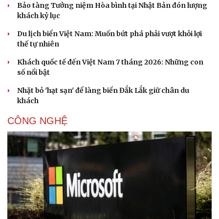
Bảo tàng Tưởng niệm Hòa bình tại Nhật Bản đón lượng
khách kỷ lục
Du lịch biển Việt Nam: Muốn bứt phá phải vượt khỏi lợi
thế tự nhiên
Khách quốc tế đến Việt Nam 7 tháng 2026: Những con
số nổi bật
Sức khỏe
Đời sống
Dinh dưỡng - món ngon
Nhà đẹp
Nhặt bỏ 'hạt sạn' để làng biển Đắk Lắk giữ chân du
Cây thuốc
Blog
khách
Sản phụ khoa
Tình yêu - Gia đình
Nhi khoa
CÔNG NGHỆ
Nam khoa
Làm đẹp - giảm cân
Phòng mạch online
Ăn sạch sống khỏe