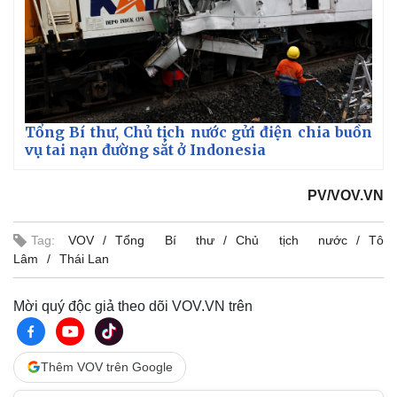
Tổng Bí thư, Chủ tịch nước gửi điện chia buồn
vụ tai nạn đường sắt ở Indonesia
PV/VOV.VN
Tag:
VOV
Tổng Bí thư
Chủ tịch nước
Tô
Lâm
Thái Lan
Mời quý độc giả theo dõi VOV.VN trên
Thêm VOV trên Google