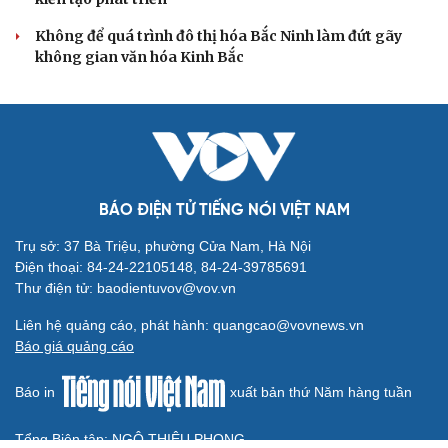
phải đo được kết quả thực chất
Bộ Chính trị: Giải thể hội quần chúng hoạt động kém
hiệu quả, không đúng tôn chỉ
Quy định số 207: Siết trách nhiệm đảng viên khi sử dụng
mạng xã hội
QUỐC HỘI
Giảm thủ tục và điều kiện phải đi kèm các công cụ