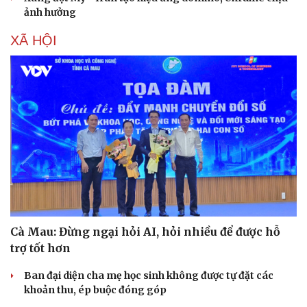
Vụ án
Vũ khí
ảnh hưởng
Tin nóng
Việt Nam
Tư vấn luật
Phân tích
XÃ HỘI
Cà Mau: Đừng ngại hỏi AI, hỏi nhiều để được hỗ
trợ tốt hơn
Ban đại diện cha mẹ học sinh không được tự đặt các
khoản thu, ép buộc đóng góp