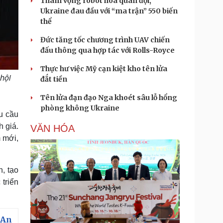
Tham vọng robot hóa quân đội,
Ukraine đau đầu với “ma trận” 550 biến
thể
Đức tăng tốc chương trình UAV chiến
đấu thông qua hợp tác với Rolls-Royce
Thực hư việc Mỹ cạn kiệt kho tên lửa
hội
đắt tiền
Tên lửa đạn đạo Nga khoét sâu lỗ hổng
phòng không Ukraine
êu cầu
h giá.
VĂN HÓA
 mới,
n, tạo
 triển
 An