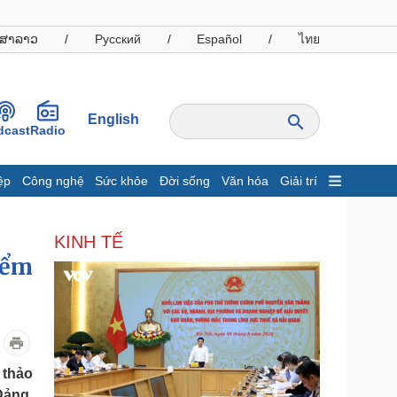
ສາລາວ
/
Русский
/
Español
/
ไทย
English
dcast
Radio
ệp
Công nghệ
Sức khỏe
Đời sống
Văn hóa
Giải trí
inh tế
Thị trường
KINH TẾ
ất động sản
Giá vàng
iểm
hởi nghiệp
Tiêu dùng
Tỷ giá
Chứng khoán
Giá cà phê
oanh nghiệp
Công nghệ
 thảo
hông tin doanh nghiệp
Sành điệu
Đảng,