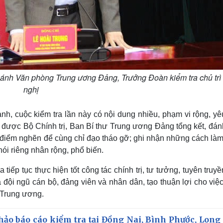
ánh Văn phòng Trung ương Đảng, Trưởng Đoàn kiểm tra chủ trì 
nghị
nh, cuộc kiểm tra lần này có nội dung nhiều, phạm vi rộng, y
 được Bộ Chính trị, Ban Bí thư Trung ương Đảng tổng kết, đán
 điểm nghẽn để cùng chỉ đạo tháo gỡ; ghi nhận những cách làm
ói riêng nhân rộng, phổ biến.
ếp tục thực hiện tốt công tác chính trị, tư tưởng, tuyên truyề
đội ngũ cán bộ, đảng viên và nhân dân, tạo thuận lợi cho việc
a Trung ương.
hảo báo cáo kiểm tra tại Đồng Nai, Bình Phước, Long