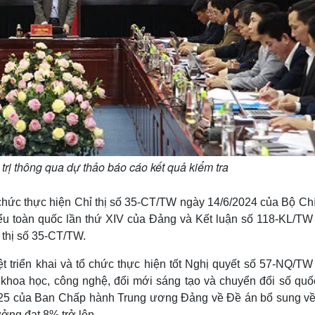
trị thông qua dự thảo báo cáo kết quả kiểm tra
hức thực hiện Chỉ thị số 35-CT/TW ngày 14/6/2024 của Bộ Chín
biểu toàn quốc lần thứ XIV của Đảng và Kết luận số 118-KL/TW
 thị số 35-CT/TW.
 triển khai và tổ chức thực hiện tốt Nghị quyết số 57-NQ/TW
n khoa học, công nghệ, đổi mới sáng tạo và chuyển đổi số quốc
2025 của Ban Chấp hành Trung ương Đảng về Đề án bổ sung về
ưởng đạt 8% trở lên.