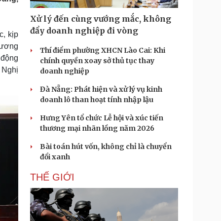
Doanh nghiệp 24h
Tin Công nghệ
Doanh nhân
Trải nghiệm
Xử lý đến cùng vướng mắc, không
ì cộng đồng
Chuyển đổi số
đẩy doanh nghiệp đi vòng
, kịp
 ương
Thí điểm phường XHCN Lào Cai: Khi
u lịch
Podcast
t động
chính quyền xoay sở thủ tục thay
Tư vấn
Câu chuyện thời sự
 Nghị
doanh nghiệp
Săn Tour
Đọc truyện đêm khuya
heck-in
Cửa sổ tình yêu
Đà Nẵng: Phát hiện và xử lý vụ kinh
Kể chuyện cho bé
doanh lô than hoạt tính nhập lậu
Hạt giống tâm hồn
Hưng Yên tổ chức Lễ hội và xúc tiến
thương mại nhãn lồng năm 2026
Bài toán hút vốn, không chỉ là chuyển
đổi xanh
THẾ GIỚI