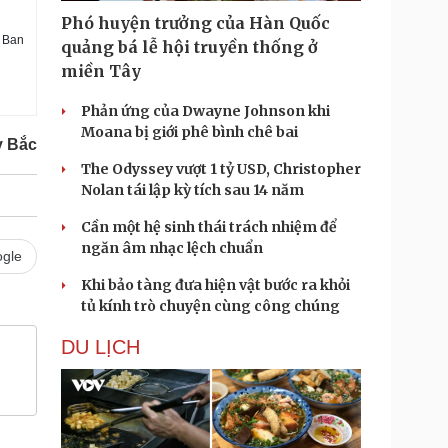
Phó huyện trưởng của Hàn Quốc
a Ban
quảng bá lễ hội truyền thống ở
miền Tây
Phản ứng của Dwayne Johnson khi
Moana bị giới phê bình chê bai
y Bắc
The Odyssey vượt 1 tỷ USD, Christopher
Nolan tái lập kỳ tích sau 14 năm
Cần một hệ sinh thái trách nhiệm để
ngăn âm nhạc lệch chuẩn
gle
Khi bảo tàng đưa hiện vật bước ra khỏi
tủ kính trò chuyện cùng công chúng
DU LỊCH