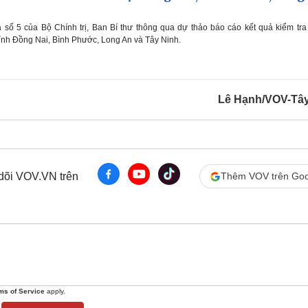
 số 5 của Bộ Chính trị, Ban Bí thư thông qua dự thảo báo cáo kết quả kiểm tr
ỉnh Đồng Nai, Bình Phước, Long An và Tây Ninh.
Lê Hạnh/VOV-Tâ
 dõi VOV.VN trên
Thêm VOV trên Goo
ms of Service
apply.