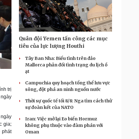
Quân đội Yemen tấn công các mục
tiêu của lực lượng Houthi
Tây Ban Nha: Biểu tình trên đảo
Mallorca phản đối tình trạng du lịch ồ
ạt
Campuchia quy hoạch tổng thể lưu vực
h trị
sông, đột phá an ninh nguồn nước
 ngày
Thời sự quốc tế tối 8/8: Nga tìm cách thử
sự đoàn kết của NATO
 ngày
Iran: Việc mở lại Eo biển Hormuz
 gia;
không phụ thuộc vào đàm phán với
 phát
Oman