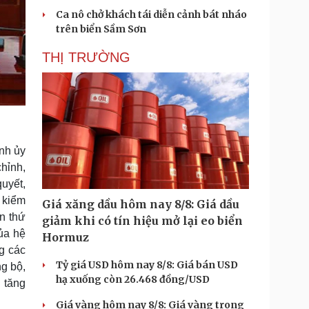
Ca nô chở khách tái diễn cảnh bát nháo
trên biển Sầm Sơn
THỊ TRƯỜNG
nh ủy
chỉnh,
uyết,
n kiểm
Giá xăng dầu hôm nay 8/8: Giá dầu
ần thứ
giảm khi có tín hiệu mở lại eo biển
ủa hệ
Hormuz
g các
Tỷ giá USD hôm nay 8/8: Giá bán USD
ng bộ,
hạ xuống còn 26.468 đồng/USD
u tăng
Giá vàng hôm nay 8/8: Giá vàng trong