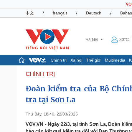
VO
中文
/
français
/
Deutsch
/
Bahas
30°C
Hà Nội
Chính trị
Xã hội
Thế giới
Multimedia
K
Chính trị
Xã hội
CHÍNH TRỊ
Đảng
Tin 24h
Đoàn kiểm tra của Bộ Chính
Tổ chức nhân sự
Dự báo thời tiết
Quốc hội
Giáo dục
tra tại Sơn La
Nhận diện sự thật
Dấu ấn VOV
Việc làm
Biển đảo
Thứ Bảy, 18:40, 22/03/2025
Pháp luật
Quân sự - Quốc phòng
VOV.VN - Ngày 22/3, tại tỉnh Sơn La, Đoàn kiểm
Vụ án
Vũ khí
báo cáo kết quả kiểm tra đối với Ban Thường 