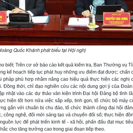
Hoàng Quốc Khánh phát biểu tại Hội nghị
 biết: Trên cơ sở báo cáo kết quả kiểm tra, Ban Thường vụ Tỉ
ựng kế hoạch tiếp tục phát huy những ưu điểm đạt được; chấn 
iải pháp phù hợp nhằm nâng cao hiệu quả thực hiện các nghị q
tới. Đồng thời, chỉ đạo nghiên cứu các nội dung gợi ý của Đoà
cập nhật vào các dự thảo văn kiện trình Đại hội Đảng bộ tỉnh l
hực hiện tốt hơn nữa việc sắp xếp, tinh gọn, tổ chức bộ máy c
ơng gắn với chuẩn bị chu đáo, tổ chức thành công đại hội đản
ọc, công nghệ, đổi mới sáng tạo và chuyển đổi số; thực hiện đồ
nguồn lực để phát triển kinh tế - xã hội, phấn đấu đạt mục tiê
hắc cho tăng trưởng cao trong giai đoạn tiếp theo.