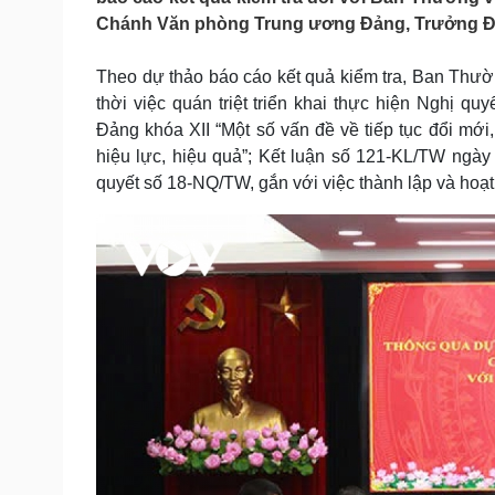
Tin nóng
Việt Nam
Chánh Văn phòng Trung ương Đảng, Trưởng Đoàn
Tư vấn luật
Phân tích
Theo dự thảo báo cáo kết quả kiểm tra, Ban Thườn
thời việc quán triệt triển khai thực hiện Nghị
Sức khỏe
Đời sống
Đảng khóa XII “Một số vấn đề về tiếp tục đổi mới,
Dinh dưỡng - món ngon
Nhà đẹp
hiệu lực, hiệu quả”; Kết luận số 121-KL/TW ngà
Cây thuốc
Blog
quyết số 18-NQ/TW, gắn với việc thành lập và hoạ
Sản phụ khoa
Tình yêu - Gia đình
Nhi khoa
Nam khoa
Làm đẹp - giảm cân
Phòng mạch online
Ăn sạch sống khỏe
Cải chính