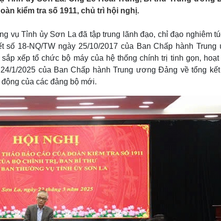
Lịch thi đấu bóng đá
Xe máy
 kiểm tra số 1911, chủ trì hội nghị.
Thế giới thể thao
Tư vấn
eSports
V
g vụ Tỉnh ủy Sơn La đã tập trung lãnh đạo, chỉ đạo nghiêm túc
Hậu trường
 quyết số 18-NQ/TW ngày 25/10/2017 của Ban Chấp hành Trung
Văn hóa
Giải trí
D
 sắp xếp tổ chức bộ máy của hệ thống chính trị tinh gọn, hoạ
Sân khấu - Điện ảnh
Nghệ sĩ
y 24/1/2025 của Ban Chấp hành Trung ương Đảng về tổng kết
Văn học
Thời trang
t động của các đảng bộ mới.
Âm nhạc
Sao Việt
c
Di sản