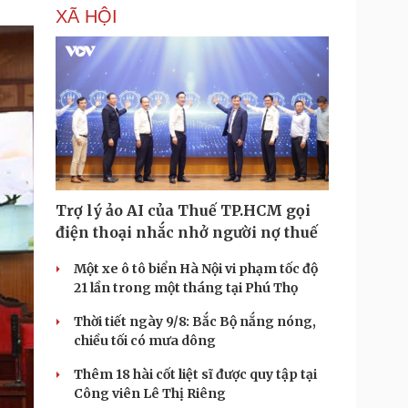
XÃ HỘI
Trợ lý ảo AI của Thuế TP.HCM gọi
điện thoại nhắc nhở người nợ thuế
Một xe ô tô biển Hà Nội vi phạm tốc độ
21 lần trong một tháng tại Phú Thọ
Thời tiết ngày 9/8: Bắc Bộ nắng nóng,
chiều tối có mưa dông
Thêm 18 hài cốt liệt sĩ được quy tập tại
Công viên Lê Thị Riêng