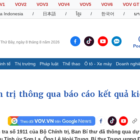
V1
VOV2
VOV3
VOV4
VOV5
VOV6
VOV GT
a Indonesia
/
日本語
/
ខ្មែរ
/
한국어
/
ພາ
Thứ Bảy, ngày 8 tháng 8 năm 2026
Po
inh tế
Thị trường
Pháp luật
Thể thao
Ô tô - Xe máy
Doanh nghi
Thế giới
Multimedia
K
Quan sát
Video
B
 trị thông qua báo cáo kết quả k
Cuộc sống đó đây
Ảnh
K
Hồ sơ
E-Magazine
Infographic
Thể thao
Ô tô - Xe máy
D
 tra số 1911 của Bộ Chính trị, Ban Bí thư đã thông qua dự
Bóng đá
Ô tô
T
vụ Tỉnh ủy Sơn La. Ông Lê Hoài Trung, Bí thư Trung ương 