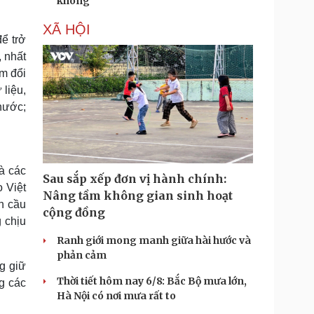
không
XÃ HỘI
để trở
 nhất
âm đổi
 liệu,
 nước;
à các
Sau sắp xếp đơn vị hành chính:
 Việt
Nâng tầm không gian sinh hoạt
n cầu
cộng đồng
 chịu
Ranh giới mong manh giữa hài hước và
phản cảm
g giữ
Thời tiết hôm nay 6/8: Bắc Bộ mưa lớn,
ng các
Hà Nội có nơi mưa rất to