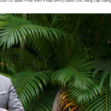
rợ của Cơ quan Phát triển Pháp (AFD) dành cho nâng cấp mạng