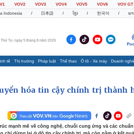
V1
VOV2
VOV3
VOV4
VOV5
VOV6
VOV GT
a Indonesia
/
日本語
/
ខ្មែរ
/
한국어
/
ພາ
Thứ Tư, ngày 5 tháng 8 năm 2026
Pod
inh tế
Thị trường
Pháp luật
Thể thao
Ô tô - Xe máy
Doanh nghi
Thế giới
Multimedia
K
Quan sát
Video
B
uyển hóa tin cậy chính trị thành 
Cuộc sống đó đây
Ảnh
K
Hồ sơ
E-Magazine
Infographic
Thể thao
Ô tô - Xe máy
D
u trúc mạnh mẽ về công nghệ, chuỗi cung ứng và các chuẩ
Bóng đá
Ô tô
T
 chỉ dừng lại ở độ tin cậy chính trị, mà còn nằm ở kết qu