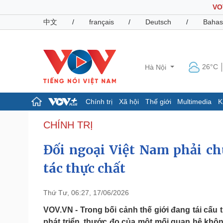
VO
中文
/
français
/
Deutsch
/
Bahas
26°C
Hà Nội
Chính trị
Xã hội
Thế giới
Multimedia
K
Chính trị
Xã hội
CHÍNH TRỊ
Đảng
Tin 24h
Đối ngoại Việt Nam phải ch
Tổ chức nhân sự
Dự báo thời tiết
Quốc hội
Giáo dục
tác thực chất
Nhận diện sự thật
Dấu ấn VOV
Việc làm
Biển đảo
Thứ Tư, 06:27, 17/06/2026
Pháp luật
Quân sự - Quốc phòng
VOV.VN - Trong bối cảnh thế giới đang tái cấ
Vụ án
Vũ khí
phát triển, thước đo của một mối quan hệ không