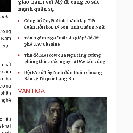
giao tranh với Mỹ để củng cố sức
mạnh quân sự
hánh
Công bố Quyết định thành lập Tiểu
đoàn Hỗn hợp Lý Sơn, tỉnh Quảng Ngãi
hương
Tàu ngầm Nga "mặc áo giáp” để đối
t Nam
phó UAV Ukraine
nh vực
Thủ đô Moscow của Nga tăng cường
phòng thủ trước nguy cơ UAV tấn công
c chất
0 năm
Đội K73 ở Tây Ninh đón Huân chương
Bảo vệ Tổ quốc hạng Ba
ó, ba
lượng
VĂN HÓA
 phần
g nghệ
c tiêu
 khai