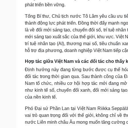
phát triển bền vững.
Tổng Bí thư, Chủ tịch nước Tô Lâm yêu cầu ưu tiên
thành động lực phát triển. Đồng thời đẩy mạnh ng
là về đổi mới sáng tạo, chuyển đổi số, trí tuệ nhân 
mới sáng tạo xuất sắc của thế giới, khu vực. Việt
trí tuệ nhân tạo (AI), thương mại số, tiêu chuẩn 
hỗ trợ địa phương, doanh nghiệp Việt Nam tiếp cận
Hợp tác giữa Việt Nam và các đối tác cho thấy 
Định hướng này đang từng bước được cụ thể hóa 
đối tác trong thời gian qua. Sau thành công của 
Nam tổ chức, nhiều cơ hội hợp tác mới đang mở ra
như kinh tế số, chuyển đổi xanh, đổi mới sáng tạ
của nền kinh tế.
Phó Đại sứ Phần Lan tại Việt Nam Riikka Seppäl
vai trò quan trọng đối với thế giới, không chỉ về
nước Liên minh châu Âu mong muốn tăng cường q