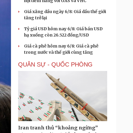
hội tiềm năng với GAS và VHC
Giá xăng dầu ngày 6/8: Giá dầu thế giới
tăng trở lại
Tỷ giá USD hôm nay 6/8: Giá bán USD
hạ xuống còn 26.522 đồng/USD
Giá cà phê hôm nay 6/8: Giá cà phê
trong nước và thế giới cùng tăng
QUÂN SỰ - QUỐC PHÒNG
Iran tranh thủ “khoảng ngừng”