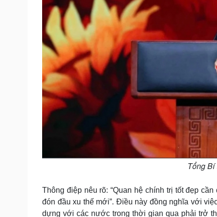
Tổng Bí 
Thông điệp nêu rõ: “Quan hệ chính trị tốt đẹp cầ
đón đầu xu thế mới”. Điều này đồng nghĩa với việc
dựng với các nước trong thời gian qua phải trở t