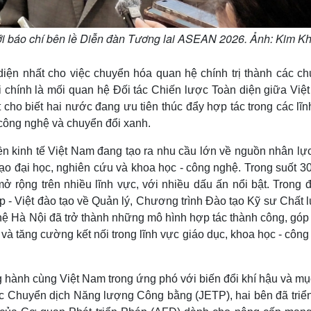
với báo chí bên lề Diễn đàn Tương lai ASEAN 2026. Ảnh: Kim K
iện nhất cho việc chuyển hóa quan hệ chính trị thành các c
ới chính là mối quan hệ Đối tác Chiến lược Toàn diện giữa Việ
 cho biết hai nước đang ưu tiên thúc đẩy hợp tác trong các lĩ
 công nghệ và chuyển đổi xanh.
ền kinh tế Việt Nam đang tạo ra nhu cầu lớn về nguồn nhân lự
tạo đại học, nghiên cứu và khoa học - công nghệ. Trong suốt 3
 rộng trên nhiều lĩnh vực, với nhiều dấu ấn nổi bật. Trong đ
p - Việt đào tạo về Quản lý, Chương trình Đào tạo Kỹ sư Chất 
hệ Hà Nội đã trở thành những mô hình hợp tác thành công, góp
 và tăng cường kết nối trong lĩnh vực giáo dục, khoa học - côn
g hành cùng Việt Nam trong ứng phó với biến đổi khí hậu và mụ
c Chuyển dịch Năng lượng Công bằng (JETP), hai bên đã triển