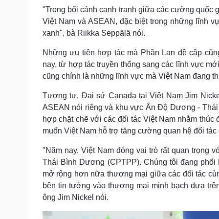
"Trong bối cảnh cạnh tranh giữa các cường quốc g
Việt Nam và ASEAN, đặc biệt trong những lĩnh vự
xanh", bà Riikka Seppälä nói.
Những ưu tiên hợp tác mà Phần Lan đề cập cũng
nay, từ hợp tác truyền thống sang các lĩnh vực mớ
cũng chính là những lĩnh vực mà Việt Nam đang thúc
Tương tự, Đại sứ Canada tại Việt Nam Jim Nicke
ASEAN nói riêng và khu vực Ấn Độ Dương - Thái 
hợp chặt chẽ với các đối tác Việt Nam nhằm thú
muốn Việt Nam hỗ trợ tăng cường quan hệ đối tác
"Năm nay, Việt Nam đóng vai trò rất quan trọng vớ
Thái Bình Dương (CPTPP). Chúng tôi đang phối 
mở rộng hơn nữa thương mại giữa các đối tác cù
bên tin tưởng vào thương mại minh bạch dựa trên l
ông Jim Nickel nói.