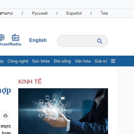
ສາລາວ
/
Русский
/
Español
/
ไทย
English
cast
Radio
ệp
Công nghệ
Sức khỏe
Đời sống
Văn hóa
Giải trí
inh tế
Thị trường
KINH TẾ
ất động sản
Giá vàng
hợp
hởi nghiệp
Tiêu dùng
Tỷ giá
Chứng khoán
Giá cà phê
oanh nghiệp
Công nghệ
n mực
hông tin doanh nghiệp
Sành điệu
ả hợp