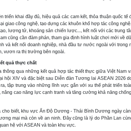
 triển khai đầy đủ, hiệu quả các cam kết, thỏa thuận quốc tế 
oại giao công nghệ, tạo dựng các khuôn khổ hợp tác công nghệ,
tạo, lượng tử, khoáng sản chiến lược..., kết nối với các trung t
 Nam cũng cần đàm phán, tham gia định hình luật chơi mới về dữ
xanh và kết nối doanh nghiệp, nhà đầu tư nước ngoài với trong
, vươn ra thị trường bên ngoài.
kết quả thực chất
thông qua những kết quả hợp tác thiết thực giữa Việt Nam v
Đại hội XIV và đặc biệt sau Diễn đàn Tương lai ASEAN 2026 do
, tập trung vào những lĩnh vực gắn với xu thế phát triển toà
o, nâng cao năng lực cạnh tranh và tăng cường khả năng chống
ä cho biết, khu vực Ấn Độ Dương - Thái Bình Dương ngày càn
 thương mại mà còn về an ninh. Đây cũng là lý do Phần Lan cù
uan hệ với ASEAN và toàn khu vực.