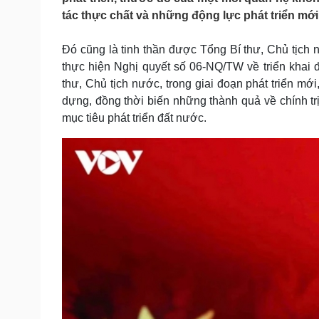
Tin nóng
Việt Nam
tác thực chất và những động lực phát triển mới
Tư vấn luật
Phân tích
Đó cũng là tinh thần được Tổng Bí thư, Chủ tịch n
thực hiện Nghị quyết số 06-NQ/TW về triển khai 
Sức khỏe
Đời sống
thư, Chủ tịch nước, trong giai đoạn phát triển mớ
Dinh dưỡng - món ngon
Nhà đẹp
dựng, đồng thời biến những thành quả về chính trị
Cây thuốc
Blog
mục tiêu phát triển đất nước.
Sản phụ khoa
Tình yêu - Gia đình
Nhi khoa
Nam khoa
Làm đẹp - giảm cân
Phòng mạch online
Ăn sạch sống khỏe
Cải chính