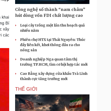
Doanh nghiệp 24h
Tin Công nghệ
Doanh nhân
Trải nghiệm
Công nghệ số thành “nam châm”
ì cộng đồng
Chuyển đổi số
hút dòng vốn FDI chất lượng cao
n khai
ng Bí
Loại cây trồng một lần thu hoạch quả
u lịch
Podcast
ợc xây
nhiều năm
Tư vấn
Câu chuyện thời sự
ới các
Săn Tour
Đọc truyện đêm khuya
Phiên chợ HTX tại Thái Nguyên: Thúc
heck-in
Cửa sổ tình yêu
đẩy liên kết, khơi thông đầu ra cho
Kể chuyện cho bé
nông sản
Hạt giống tâm hồn
Doanh nghiệp Nga quan tâm thị
trường TP.HCM, tìm cơ hội hợp tác mới
Cao Bằng xây dựng cửa khẩu Trà Lĩnh
thành cực tăng trưởng mới
THẾ GIỚI