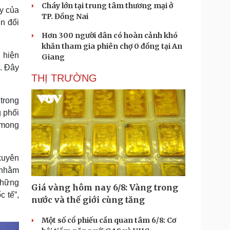
Cháy lớn tại trung tâm thương mại ở
y của
TP. Đồng Nai
n đổi
Hơn 300 người dân có hoàn cảnh khó
khăn tham gia phiên chợ 0 đồng tại An
 hiện
Giang
g. Đây
THỊ TRƯỜNG
trong
 phối
 mong
 xuyên
 nhằm
những
Giá vàng hôm nay 6/8: Vàng trong
c tế”,
nước và thế giới cùng tăng
Một số cổ phiếu cần quan tâm 6/8: Cơ