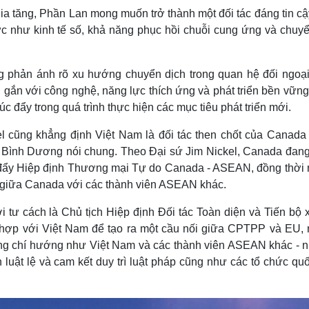
ia tăng, Phần Lan mong muốn trở thành một đối tác đáng tin cậ
c như kinh tế số, khả năng phục hồi chuỗi cung ứng và chuyể
 phản ánh rõ xu hướng chuyển dịch trong quan hệ đối ngoại
i gắn với công nghệ, năng lực thích ứng và phát triển bền vữn
 đẩy trong quá trình thực hiện các mục tiêu phát triển mới.
l cũng khẳng định Việt Nam là đối tác then chốt của Canada 
Bình Dương nói chung. Theo Đại sứ Jim Nickel, Canada đang
c đẩy Hiệp định Thương mại Tự do Canada - ASEAN, đồng thời
 giữa Canada với các thành viên ASEAN khác.
i tư cách là Chủ tịch Hiệp định Đối tác Toàn diện và Tiến bộ
hợp với Việt Nam để tạo ra một cầu nối giữa CPTPP và EU,
ng chí hướng như Việt Nam và các thành viên ASEAN khác - 
uật lệ và cam kết duy trì luật pháp cũng như các tổ chức quố