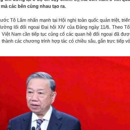
Lịch thi đấu bóng đá
Xe máy
 mà các bên cùng nhau tạo ra.
Thế giới thể thao
Tư vấn
eSports
V
ước Tô Lâm nhấn mạnh tại Hội nghị toàn quốc quán triệt, triể
Hậu trường
đường lối đối ngoại Đại hội XIV của Đảng ngày 11/6. Theo Tổ
Văn hóa
Giải trí
D
i, Việt Nam cần tiếp tục củng cố các quan hệ đối ngoại đã đư
Sân khấu - Điện ảnh
Nghệ sĩ
 thành các chương trình hợp tác có chiều sâu, gắn trực tiếp v
Văn học
Thời trang
Âm nhạc
Sao Việt
c
Di sản