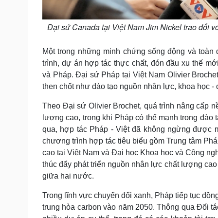
Đại sứ Canada tại Việt Nam Jim Nickel trao đổi 
Một trong những minh chứng sống động và toàn d
trình, dự án hợp tác thực chất, đón đầu xu thế m
và Pháp. Đại sứ Pháp tại Việt Nam Olivier Brochet
then chốt như đào tạo nguồn nhân lực, khoa học -
Theo Đại sứ Olivier Brochet, quá trình nâng cấp n
lượng cao, trong khi Pháp có thế mạnh trong đào 
qua, hợp tác Pháp - Việt đã không ngừng được mở
chương trình hợp tác tiêu biểu gồm Trung tâm Phá
cao tại Việt Nam và Đại học Khoa học và Công ng
thúc đẩy phát triển nguồn nhân lực chất lượng cao
giữa hai nước.
Trong lĩnh vực chuyển đổi xanh, Pháp tiếp tục đồn
trung hòa carbon vào năm 2050. Thông qua Đối tá