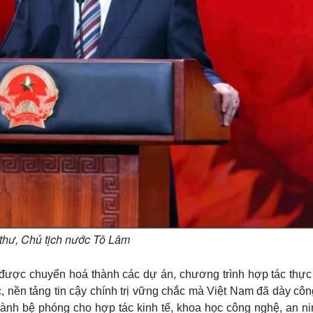
thư, Chủ tịch nước Tô Lâm
n được chuyển hoá thành các dự án, chương trình hợp tác thực 
, nền tảng tin cậy chính trị vững chắc mà Việt Nam đã dày cô
hành bệ phóng cho hợp tác kinh tế, khoa học công nghệ, an ni