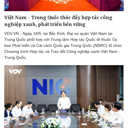
Việt Nam - Trung Quốc thúc đẩy hợp tác công
nghiệp xanh, phát triển bền vững
VOV.VN - Ngày 18/5, tại Bắc Kinh, Đại sứ quán Việt Nam tại
Trung Quốc phối hợp với Trung tâm Hợp tác Quốc tế thuộc Ủy
ban Phát triển và Cải cách Quốc gia Trung Quốc (NDRC) tổ chức
Chương trình Hợp tác và Trao đổi Công nghiệp xanh Việt Nam -
Trung Quốc.
Thể thao
Ô tô - Xe máy
Bóng đá
Ô tô
Lịch thi đấu bóng đá
Xe máy
Thế giới thể thao
Tư vấn
eSports
Hậu trường