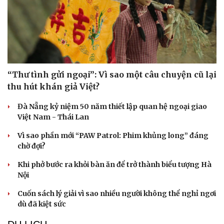
“Thư tình gửi ngoại”: Vì sao một câu chuyện cũ lại
thu hút khán giả Việt?
Đà Nẵng kỷ niệm 50 năm thiết lập quan hệ ngoại giao
Việt Nam - Thái Lan
Vì sao phần mới “PAW Patrol: Phim khủng long” đáng
chờ đợi?
Khi phở bước ra khỏi bàn ăn để trở thành biểu tượng Hà
Văn hóa
Giải trí
Nội
Sân khấu - Điện ảnh
Nghệ sĩ
Văn học
Thời trang
Cuốn sách lý giải vì sao nhiều người không thể nghỉ ngơi
Âm nhạc
Sao Việt
dù đã kiệt sức
Di sản