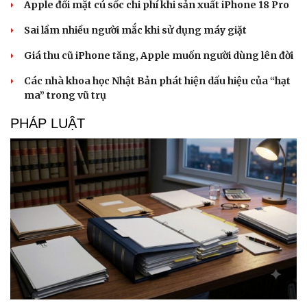
Apple đối mặt cú sốc chi phí khi sản xuất iPhone 18 Pro
Sai lầm nhiều người mắc khi sử dụng máy giặt
Giá thu cũ iPhone tăng, Apple muốn người dùng lên đời
Các nhà khoa học Nhật Bản phát hiện dấu hiệu của “hạt
ma” trong vũ trụ
PHÁP LUẬT
Du lịch
Podcast
Tư vấn
Câu chuyện thời sự
Săn Tour
Đọc truyện đêm khuya
check-in
Cửa sổ tình yêu
Kể chuyện cho bé
Hạt giống tâm hồn