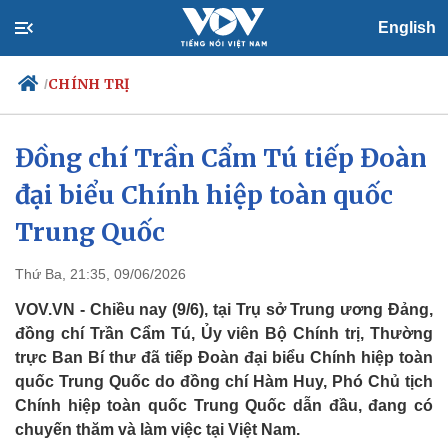
English
CHÍNH TRỊ
/
Đồng chí Trần Cẩm Tú tiếp Đoàn
đại biểu Chính hiệp toàn quốc
Chính trị
Xã hội
Đảng
Tin 24h
Trung Quốc
Tổ chức nhân sự
Dự báo thời tiết
Quốc hội
Giáo dục
Thứ Ba, 21:35, 09/06/2026
Nhận diện sự thật
Dấu ấn VOV
Việc làm
VOV.VN - Chiều nay (9/6), tại Trụ sở Trung ương Đảng,
Biển đảo
đồng chí Trần Cẩm Tú, Ủy viên Bộ Chính trị, Thường
trực Ban Bí thư đã tiếp Đoàn đại biểu Chính hiệp toàn
quốc Trung Quốc do đồng chí Hàm Huy, Phó Chủ tịch
Chính hiệp toàn quốc Trung Quốc dẫn đầu, đang có
chuyến thăm và làm việc tại Việt Nam.