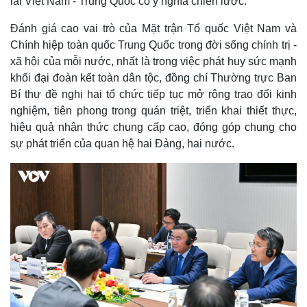
lai Việt Nam - Trung Quốc có ý nghĩa chiến lược.
Đánh giá cao vai trò của Mặt trận Tổ quốc Việt Nam và
Chính hiệp toàn quốc Trung Quốc trong đời sống chính trị -
xã hội của mỗi nước, nhất là trong việc phát huy sức mạnh
khối đại đoàn kết toàn dân tộc, đồng chí Thường trực Ban
Bí thư đề nghị hai tổ chức tiếp tục mở rộng trao đổi kinh
nghiệm, tiên phong trong quán triệt, triển khai thiết thực,
hiệu quả nhận thức chung cấp cao, đóng góp chung cho
sự phát triển của quan hệ hai Đảng, hai nước.
Thế giới
Multimedia
Quan sát
Video
Cuộc sống đó đây
Ảnh
Hồ sơ
E-Magazine
Infographic