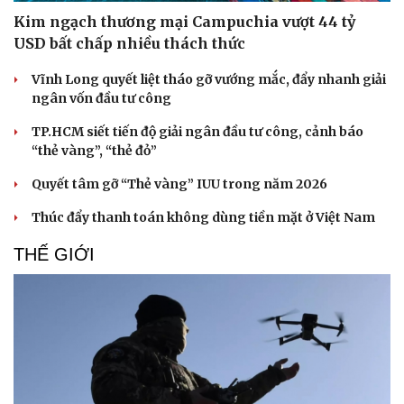
Kim ngạch thương mại Campuchia vượt 44 tỷ
USD bất chấp nhiều thách thức
Vĩnh Long quyết liệt tháo gỡ vướng mắc, đẩy nhanh giải
ngân vốn đầu tư công
TP.HCM siết tiến độ giải ngân đầu tư công, cảnh báo
“thẻ vàng”, “thẻ đỏ”
Quyết tâm gỡ “Thẻ vàng” IUU trong năm 2026
Thúc đẩy thanh toán không dùng tiền mặt ở Việt Nam
Doanh nghiệp
Công nghệ
Thông tin doanh nghiệp
Sành điệu
THẾ GIỚI
Doanh nghiệp 24h
Tin Công nghệ
Doanh nhân
Trải nghiệm
Vì cộng đồng
Chuyển đổi số