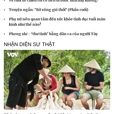
Về tuổi xế chiều tôi có nên đi bước nữa hay không?
Truyện ngắn: "Bờ sông gió thổi" (Phần cuối)
Phụ nữ nên quan tâm đến sức khỏe tình dục tuổi mãn
kinh như thế nào?
Phong slư - “thư tình” bằng dân ca của người Tày
NHẬN DIỆN SỰ THẬT