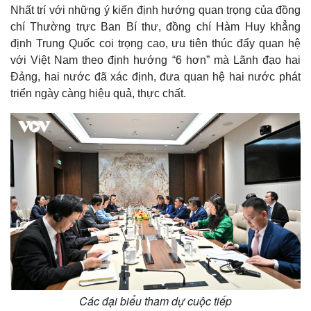
Nhất trí với những ý kiến định hướng quan trọng của đồng
chí Thường trực Ban Bí thư, đồng chí Hàm Huy khẳng
định Trung Quốc coi trọng cao, ưu tiên thúc đẩy quan hệ
với Việt Nam theo định hướng “6 hơn” mà Lãnh đạo hai
Đảng, hai nước đã xác định, đưa quan hệ hai nước phát
triển ngày càng hiệu quả, thực chất.
Kinh tế
Thị trường
Bất động sản
Giá vàng
Khởi nghiệp
Tiêu dùng
Tỷ giá
Chứng khoán
Giá cà phê
Các đại biểu tham dự cuộc tiếp