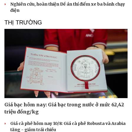
Nghiên cứu, hoàn thiện Đề án thí điểm xe ba bánh chạy
điện
THỊ TRƯỜNG
Sức khỏe
Đời sống
Dinh dưỡng - món ngon
Nhà đẹp
Cây thuốc
Blog
Sản phụ khoa
Tình yêu - Gia đình
Nhi khoa
Giá bạc hôm nay: Giá bạc trong nước ở mức 62,42
Nam khoa
triệu đồng/kg
Làm đẹp - giảm cân
Phòng mạch online
Giá cà phê hôm nay 10/8: Giá cà phê Robusta và Arabia
Ăn sạch sống khỏe
tăng - giảm trái chiều