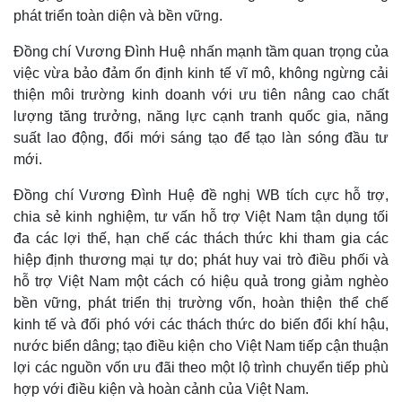
phát triển toàn diện và bền vững.
Đồng chí Vương Đình Huệ nhấn mạnh tầm quan trọng của
việc vừa bảo đảm ổn định kinh tế vĩ mô, không ngừng cải
thiện môi trường kinh doanh với ưu tiên nâng cao chất
lượng tăng trưởng, năng lực cạnh tranh quốc gia, năng
suất lao động, đổi mới sáng tạo để tạo làn sóng đầu tư
mới.
Đồng chí Vương Đình Huệ đề nghị WB tích cực hỗ trợ,
chia sẻ kinh nghiệm, tư vấn hỗ trợ Việt Nam tận dụng tối
đa các lợi thế, hạn chế các thách thức khi tham gia các
hiệp định thương mại tự do; phát huy vai trò điều phối và
hỗ trợ Việt Nam một cách có hiệu quả trong giảm nghèo
bền vững, phát triển thị trường vốn, hoàn thiện thể chế
kinh tế và đối phó với các thách thức do biến đổi khí hậu,
Thế giới
Multimedia
nước biển dâng; tạo điều kiện cho Việt Nam tiếp cận thuận
Quan sát
Video
Cuộc sống đó đây
Ảnh
lợi các nguồn vốn ưu đãi theo một lộ trình chuyển tiếp phù
Hồ sơ
E-Magazine
hợp với điều kiện và hoàn cảnh của Việt Nam.