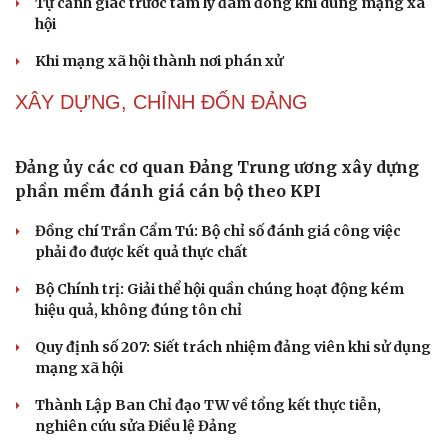
Thành tựu nhân quyền ở Việt Nam: Sự thật được
chứng minh qua những số liệu cụ thể
Thực tiễn vận hành chính quyền ba cấp bác bỏ mọi luận
điệu xuyên tạc
Thủ đoạn xuyên tạc mới trên không gian mạng thời AI
Cải chính
Tự cảnh giác trước tâm lý đám đông khi dùng mạng xã
hội
Khi mạng xã hội thành nơi phán xử
XÂY DỰNG, CHỈNH ĐỐN ĐẢNG
Đảng ủy các cơ quan Đảng Trung ương xây dựng
phần mềm đánh giá cán bộ theo KPI
Đồng chí Trần Cẩm Tú: Bộ chỉ số đánh giá công việc