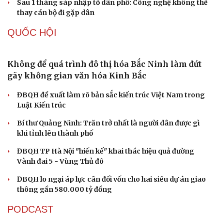
Quảng Trị đưa cán bộ về làm việc tại trung tâm
hành chính - chính trị tỉnh
Cà Mau bổ nhiệm 3 phó giám đốc sở
Bổ nhiệm 2 Thứ trưởng Bộ Ngoại giao
Đại tá Lê Hồng Giang giữ chức Phó Giám đốc Công an
Cao Bằng
Sau 1 tháng sáp nhập tổ dân phố: Công nghệ không thể
thay cán bộ đi gặp dân
QUỐC HỘI
Không để quá trình đô thị hóa Bắc Ninh làm đứt
gãy không gian văn hóa Kinh Bắc
ĐBQH đề xuất làm rõ bản sắc kiến trúc Việt Nam trong
Luật Kiến trúc