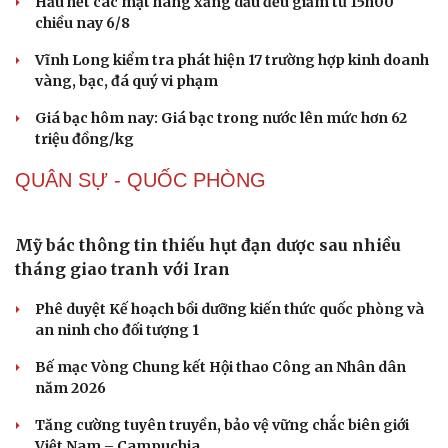
Giá cà phê hôm nay 7/8: Cà phê trong nước tiếp đà
tăng, lên mức 99.000 đồng/kg
Nhiều doanh nghiệp kinh doanh xăng dầu kém chất
lượng bị xử phạt hơn 1,7 tỷ đồng
Hầu hết các mặt hàng xăng dầu đều giảm từ 15h00
chiều nay 6/8
Vĩnh Long kiểm tra phát hiện 17 trường hợp kinh doanh
vàng, bạc, đá quý vi phạm
Giá bạc hôm nay: Giá bạc trong nước lên mức hơn 62
triệu đồng/kg
QUÂN SỰ - QUỐC PHÒNG