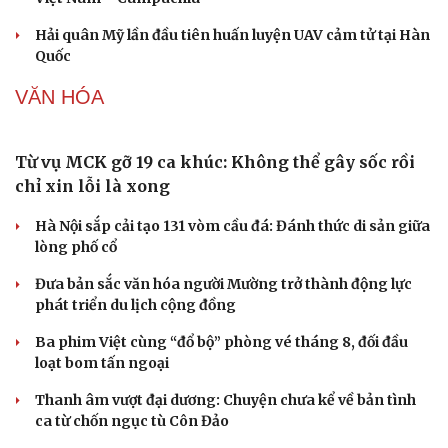
Mỹ bác thông tin thiếu hụt đạn dược sau nhiều
tháng giao tranh với Iran
Phê duyệt Kế hoạch bồi dưỡng kiến thức quốc phòng và
an ninh cho đối tượng 1
Bế mạc Vòng Chung kết Hội thao Công an Nhân dân
Sức khỏe
Đời sống
năm 2026
Dinh dưỡng - món ngon
Nhà đẹp
Cây thuốc
Blog
Tăng cường tuyên truyền, bảo vệ vững chắc biên giới
Sản phụ khoa
Tình yêu - Gia đình
Việt Nam – Campuchia
Nhi khoa
Hải quân Mỹ lần đầu tiên huấn luyện UAV cảm tử tại Hàn
Nam khoa
Quốc
Làm đẹp - giảm cân
Phòng mạch online
VĂN HÓA
Ăn sạch sống khỏe
Từ vụ MCK gỡ 19 ca khúc: Không thể gây sốc rồi
chỉ xin lỗi là xong
Hà Nội sắp cải tạo 131 vòm cầu đá: Đánh thức di sản giữa