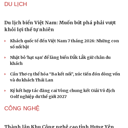
lòng phố cổ
Đưa bản sắc văn hóa người Mường trở thành động lực
phát triển du lịch cộng đồng
Ba phim Việt cùng “đổ bộ” phòng vé tháng 8, đối đầu
loạt bom tấn ngoại
Thanh âm vượt đại dương: Chuyện chưa kể về bản tình
ca từ chốn ngục tù Côn Đảo
DU LỊCH
Du lịch biển Việt Nam: Muốn bứt phá phải vượt
khỏi lợi thế tự nhiên
Khách quốc tế đến Việt Nam 7 tháng 2026: Những con
số nổi bật
Nhặt bỏ 'hạt sạn' để làng biển Đắk Lắk giữ chân du
khách