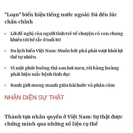
Bí thư Quảng Ninh: Trăn trở nhất là người dân được gì
Du lịch
Podcast
khi tỉnh lên thành phố
Tư vấn
Câu chuyện thời sự
ĐBQH TP Hà Nội "hiến kế" khai thác hiệu quả đường
Săn Tour
Đọc truyện đêm khuya
Vành đai 5 - Vùng Thủ đô
check-in
Cửa sổ tình yêu
Kể chuyện cho bé
ĐBQH lo ngại áp lực cân đối vốn cho hai siêu dự án giao
Hạt giống tâm hồn
thông gần 580.000 tỷ đồng
PODCAST
"Loạn" biển hiệu tiếng nước ngoài: Đã đến lúc
chấn chỉnh
Lời đề nghị của người tình trẻ về chuyện có con chung
khiến tôi bế tắc ở tuổi 80
Du lịch biển Việt Nam: Muốn bứt phá phải vượt khỏi lợi
thế tự nhiên
Vì một phút buông thả sau hơi men, tôi bàng hoàng