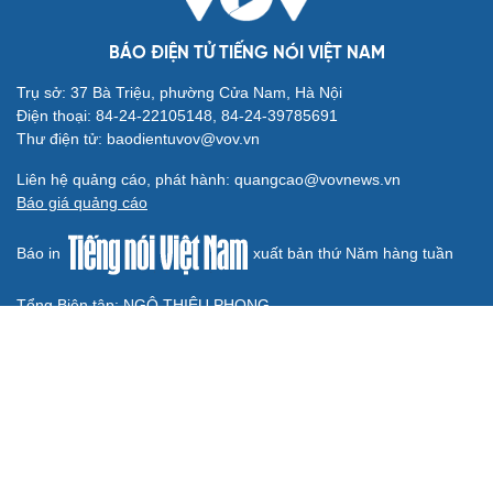
ĐBQH TP Hà Nội "hiến kế" khai thác hiệu quả đường
Vành đai 5 - Vùng Thủ đô
ĐBQH lo ngại áp lực cân đối vốn cho hai siêu dự án giao
thông gần 580.000 tỷ đồng
BÁO ĐIỆN TỬ TIẾNG NÓI VIỆT NAM
Trụ sở: 37 Bà Triệu, phường Cửa Nam, Hà Nội
Điện thoại: 84-24-22105148, 84-24-39785691
Thư điện tử: baodientuvov@vov.vn
Liên hệ quảng cáo, phát hành: quangcao@vovnews.vn
Báo giá quảng cáo
Báo in
xuất bản thứ Năm hàng tuần