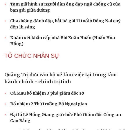
trời giảm tới 40% hiệu suất
PHÁP LUẬT
Bàn giao nhóm đối tượng bị Interpol truy nã đỏ,
lừa đảo hơn 327 tỷ đồng
Bắt giữ người phụ nữ giả danh công an lừa đảo "chạy
án" 400 triệu đồng
Tạm giữ hình sự người đàn ông đạp ngã chồng cũ của
bạn gái giữa đường
Cha dượng đánh đập, bắt bé gái 11 tuổi ở Đồng Nai quỳ
đến 1h sáng
Khám xét khẩn cấp nhà Bùi Xuân Huấn (Huấn Hoa
Hồng)
TỔ CHỨC NHÂN SỰ