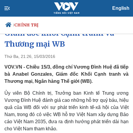
English
Đồng chí Vương Đình Huệ tiếp
CHÍNH TRỊ
/
Giám đốc khối Cạnh tranh và
Thương mại WB
Chính trị
Xã hội
Thứ Ba, 21:26, 15/03/2016
Đảng
Tin 24h
VOV.VN - Chiều 15/3, đồng chí Vương Đình Huệ đã tiếp
Tổ chức nhân sự
Dự báo thời tiết
bà Anabel Gonzales, Giám đốc Khối Cạnh tranh và
Quốc hội
Giáo dục
Thương mại, Ngân hàng Thế giới (WB).
Nhận diện sự thật
Dấu ấn VOV
Việc làm
Ủy viên Bộ Chính trị, Trưởng ban Kinh tế Trung ương
Biển đảo
Vương Đình Huệ đánh giá cao những hỗ trợ quý báu, hiệu
quả của WB đối với sự phát triển kinh tế-xã hội của Việt
Nam, trong đó có việc WB hỗ trợ Việt Nam xây dựng Báo
cáo Việt Nam 2035, đưa ra định hướng phát triển dài hạn
cho Việt Nam tham khảo.