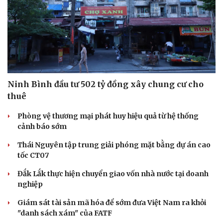
Ninh Bình đầu tư 502 tỷ đồng xây chung cư cho
thuê
Phòng vệ thương mại phát huy hiệu quả từ hệ thống
cảnh báo sớm
Thái Nguyên tập trung giải phóng mặt bằng dự án cao
Thể thao
Ô tô - Xe máy
tốc CT07
Bóng đá
Ô tô
Đắk Lắk thực hiện chuyển giao vốn nhà nước tại doanh
Lịch thi đấu bóng đá
Xe máy
nghiệp
Thế giới thể thao
Tư vấn
eSports
Giám sát tài sản mã hóa để sớm đưa Việt Nam ra khỏi
Hậu trường
"danh sách xám" của FATF