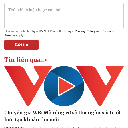
Kinh tế
Thị trường
Bất động sản
Giá vàng
Khởi nghiệp
Tiêu dùng
This site is protected by reCAPTCHA and the Google
Privacy Policy
and
Terms of
Tỷ giá
Service
apply.
Chứng khoán
Giá cà phê
Gửi tin
Tin liên quan
Chuyên gia WB: Mở rộng cơ sở thu ngân sách tốt
hơn tạo khoản thu mới