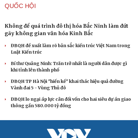
phải đo được kết quả thực chất
Bộ Chính trị: Giải thể hội quần chúng hoạt động kém
hiệu quả, không đúng tôn chỉ
Quy định số 207: Siết trách nhiệm đảng viên khi sử dụng
mạng xã hội
Thành Lập Ban Chỉ đạo TW về tổng kết thực tiễn,
nghiên cứu sửa Điều lệ Đảng
QUỐC HỘI
Không để quá trình đô thị hóa Bắc Ninh làm đứt
gãy không gian văn hóa Kinh Bắc
ĐBQH đề xuất làm rõ bản sắc kiến trúc Việt Nam trong
Luật Kiến trúc
Bí thư Quảng Ninh: Trăn trở nhất là người dân được gì
khi tỉnh lên thành phố