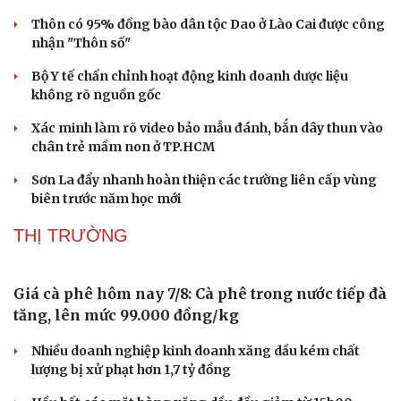
Doanh nghiệp
Công nghệ
Thôn có 95% đồng bào dân tộc Dao ở Lào Cai được công
Thông tin doanh nghiệp
Sành điệu
nhận "Thôn số"
Doanh nghiệp 24h
Tin Công nghệ
Doanh nhân
Trải nghiệm
Bộ Y tế chấn chỉnh hoạt động kinh doanh dược liệu
Vì cộng đồng
Chuyển đổi số
không rõ nguồn gốc
Xác minh làm rõ video bảo mẫu đánh, bắn dây thun vào
chân trẻ mầm non ở TP.HCM
Sơn La đẩy nhanh hoàn thiện các trường liên cấp vùng
biên trước năm học mới
THỊ TRƯỜNG