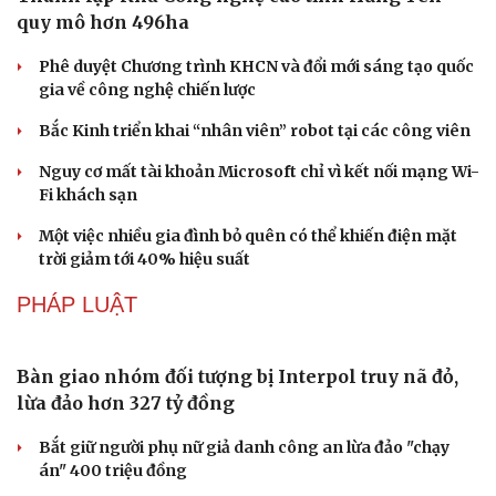
Cần Thơ cụ thể hóa “Ba kết nối”, xúc tiến đón dòng vốn
và du khách Thái Lan
Ký kết hợp tác đăng cai Vòng chung kết Giải Vô địch
Golf nghiệp dư thế giới 2027
CÔNG NGHỆ
Thành lập Khu Công nghệ cao tỉnh Hưng Yên
quy mô hơn 496ha
Phê duyệt Chương trình KHCN và đổi mới sáng tạo quốc
gia về công nghệ chiến lược
Bắc Kinh triển khai “nhân viên” robot tại các công viên
Văn hóa
Giải trí
Nguy cơ mất tài khoản Microsoft chỉ vì kết nối mạng Wi-
Sân khấu - Điện ảnh
Nghệ sĩ
Fi khách sạn
Văn học
Thời trang
Âm nhạc
Sao Việt
Một việc nhiều gia đình bỏ quên có thể khiến điện mặt
Di sản