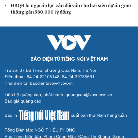
gãy không gian văn hóa Kinh Bắc
ĐBQH đề xuất làm rõ bản sắc kiến trúc Việt Nam trong
Luật Kiến trúc
Bí thư Quảng Ninh: Trăn trở nhất là người dân được gì
khi tỉnh lên thành phố
ĐBQH TP Hà Nội "hiến kế" khai thác hiệu quả đường
Vành đai 5 - Vùng Thủ đô
ĐBQH lo ngại áp lực cân đối vốn cho hai siêu dự án giao
thông gần 580.000 tỷ đồng
BÁO ĐIỆN TỬ TIẾNG NÓI VIỆT NAM
Trụ sở: 37 Bà Triệu, phường Cửa Nam, Hà Nội