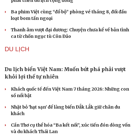
VĂN HÓA
Từ vụ MCK gỡ 19 ca khúc: Không thể gây sốc rồi
chỉ xin lỗi là xong
Hà Nội sắp cải tạo 131 vòm cầu đá: Đánh thức di sản giữa
lòng phố cổ
Đưa bản sắc văn hóa người Mường trở thành động lực
phát triển du lịch cộng đồng
Ba phim Việt cùng “đổ bộ” phòng vé tháng 8, đối đầu
loạt bom tấn ngoại
Thanh âm vượt đại dương: Chuyện chưa kể về bản tình
ca từ chốn ngục tù Côn Đảo
DU LỊCH
Du lịch biển Việt Nam: Muốn bứt phá phải vượt