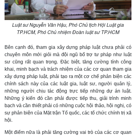
Luật sư Nguyễn Văn Hậu, Phó Chủ tịch Hội Luật gia
Thể thao
Ô tô - Xe máy
TP.HCM, Phó Chủ nhiệm Đoàn luật sư TP.HCM
Bóng đá
Ô tô
Lịch thi đấu bóng đá
Xe máy
Bên cạnh đó, tham gia xây dựng pháp luật chưa phải có
Thế giới thể thao
Tư vấn
eSports
chuyên môn mới giỏi mà đội ngũ bổ trợ tư pháp như luật
Hậu trường
sư cũng rất quan trọng. Đặc biệt, tăng cường tính công
khai, minh bạch và trách nhiệm của các cơ quan tham gia
xây dựng pháp luật, phải tạo ra một cơ chế phản biện các
chính sách này của các luật gia, luật sư, người quản lý,
những người chịu tác động trực tiếp những dự án luật.
Những ý kiến đó cần phải được tiếp thu, giải trình minh
bạch và cần thiết phải có những cuộc hội thảo, hội nghị, có
sự phản biện của Mặt trận Tổ quốc, các tổ chức chính trị xã
hội.
Một điểm nữa là phải tăng cường vai trò của các cơ quan