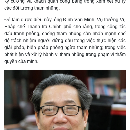
kỷ cương và khách quan công bằng trong xem xét xử lý
các đối tượng tham nhũng.
Để làm được điều này, ông Đinh Văn Minh, Vụ trưởng Vụ
Pháp chế Thanh tra Chính phủ cho rằng, trong công tác
đấu tranh phòng, chống tham nhũng cần nhấn mạnh chế
độ trách nhiệm người đứng đầu trong việc thực hiện các
Kinh tế
Thị trường
giải pháp, biện pháp phòng ngừa tham nhũng; trong việc
Bất động sản
Giá vàng
phát hiện và xử lý hành vi tham nhũng trong phạm vi thẩm
Khởi nghiệp
Tiêu dùng
quyền của mình.
Tỷ giá
Chứng khoán
Giá cà phê