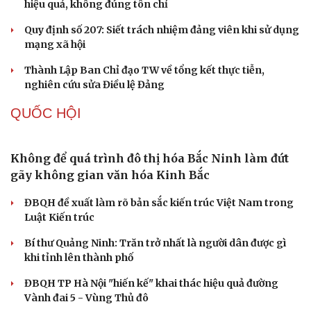
XÂY DỰNG, CHỈNH ĐỐN ĐẢNG
Cải chính
Đảng ủy các cơ quan Đảng Trung ương xây dựng
phần mềm đánh giá cán bộ theo KPI
Đồng chí Trần Cẩm Tú: Bộ chỉ số đánh giá công việc
phải đo được kết quả thực chất
Bộ Chính trị: Giải thể hội quần chúng hoạt động kém
hiệu quả, không đúng tôn chỉ
Quy định số 207: Siết trách nhiệm đảng viên khi sử dụng
mạng xã hội
Thành Lập Ban Chỉ đạo TW về tổng kết thực tiễn,
nghiên cứu sửa Điều lệ Đảng
QUỐC HỘI
Không để quá trình đô thị hóa Bắc Ninh làm đứt