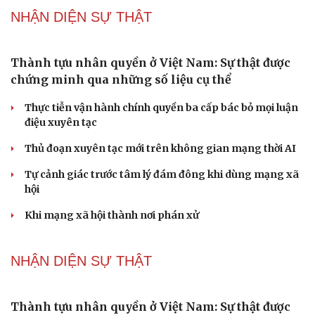
Lời đề nghị của người tình trẻ về chuyện có con chung
khiến tôi bế tắc ở tuổi 80
Du lịch biển Việt Nam: Muốn bứt phá phải vượt khỏi lợi
thế tự nhiên
Vì một phút buông thả sau hơi men, tôi bàng hoàng
phát hiện mắc bệnh tình dục
Ranh giới mong manh giữa hài hước và phản cảm
NHẬN DIỆN SỰ THẬT
Thành tựu nhân quyền ở Việt Nam: Sự thật được
chứng minh qua những số liệu cụ thể
Thực tiễn vận hành chính quyền ba cấp bác bỏ mọi luận
điệu xuyên tạc
Thủ đoạn xuyên tạc mới trên không gian mạng thời AI