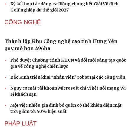
khỏi lợi thế tự nhiên
Khách quốc tế đến Việt Nam 7 tháng 2026: Những con
số nổi bật
Văn hóa
Giải trí
Nhặt bỏ 'hạt sạn' để làng biển Đắk Lắk giữ chân du
Sân khấu - Điện ảnh
Nghệ sĩ
khách
Văn học
Thời trang
Âm nhạc
Sao Việt
Cần Thơ cụ thể hóa “Ba kết nối”, xúc tiến đón dòng vốn
Di sản
và du khách Thái Lan
Ký kết hợp tác đăng cai Vòng chung kết Giải Vô địch
Golf nghiệp dư thế giới 2027
CÔNG NGHỆ
Thành lập Khu Công nghệ cao tỉnh Hưng Yên
quy mô hơn 496ha
Phê duyệt Chương trình KHCN và đổi mới sáng tạo quốc
gia về công nghệ chiến lược