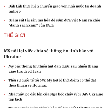
Ninh Bình đầu tư 502 tỷ đồng xây chung cư cho
thuê
Phòng vệ thương mại phát huy hiệu quả từ hệ thống
cảnh báo sớm
Thái Nguyên tập trung giải phóng mặt bằng dự án cao
tốc CT07
Đắk Lắk thực hiện chuyển giao vốn nhà nước tại doanh
nghiệp
Giám sát tài sản mã hóa để sớm đưa Việt Nam ra khỏi
"danh sách xám" của FATF
THẾ GIỚI
Mỹ nối lại việc chia sẻ thông tin tình báo với