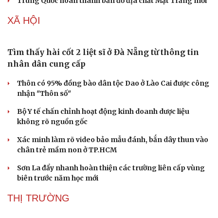
Ukraine
Mỹ bác thông tin thiếu hụt đạn dược sau nhiều tháng
giao tranh với Iran
Thời sự quốc tế tối 6/8: Mỹ tiết lộ thời điểm có thể đạt
thỏa thuận về Hormuz
Nhà máy lọc dầu lớn của Nga bốc cháy vì bị UAV Ukraine
tập kích
Trung Quốc hoàn thành bản đồ địa chất Mặt Trăng mới
XÃ HỘI
Tìm thấy hài cốt 2 liệt sĩ ở Đà Nẵng từ thông tin
nhân dân cung cấp
Thôn có 95% đồng bào dân tộc Dao ở Lào Cai được công
nhận "Thôn số"
Bộ Y tế chấn chỉnh hoạt động kinh doanh dược liệu