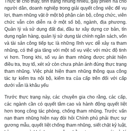
Thực tế cho thấy, tình trạng nhũng nhiễu, gây phiền hà cho
người dân, doanh nghiệp trong giải quyết công việc để vụ
lợi, tham nhũng vặt ở một bộ phận cán bộ, công chức, viên
chức vẫn còn diễn ra ở một số bộ, ngành, địa phương.
Quản lý và sử dụng đất đai, đầu tư xây dựng cơ bản, tín
dụng ngân hàng, quản lý sử dụng tài chính ngân sách, vốn
và tài sản công tiếp tục là những lĩnh vực dễ xảy ra tham
nhũng, có thể gia tăng với một số vụ việc với mức độ tinh
vi hơn. Trong khi, số vụ án tham nhũng được phát hiện
điều tra, truy tố, xét xử còn chưa phản ánh đúng thực trạng
tham nhũng. Việc phát hiện tham nhũng thông qua công
tác tự kiểm tra nội bộ, kiểm tra của cấp trên đối với cấp
dưới vẫn là khâu yếu
Trước thực trạng này, các chuyên gia cho rằng, các cấp,
các ngành cần có quyết tâm cao và hành động quyết liệt
hơn trong công tác phòng, chống tham nhũng. Trước vấn
nạn tham nhũng hiện nay đòi hỏi Chính phủ phải thực sự
gương mẫu, quyết liệt chống tham nhũng, siết chặt kỷ luật,