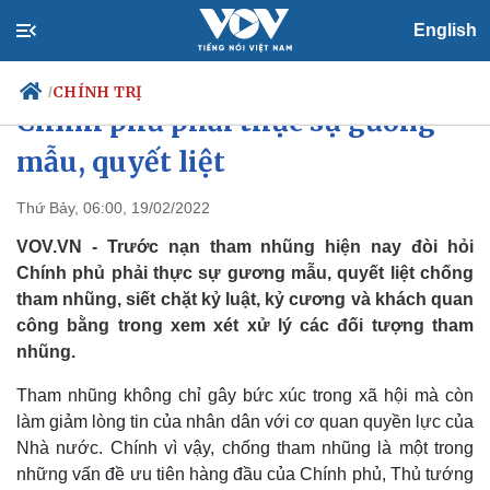
English
Giải quyết nạn tham nhũng:
CHÍNH TRỊ
/
Chính phủ phải thực sự gương
mẫu, quyết liệt
Chính trị
Xã hội
Thứ Bảy, 06:00, 19/02/2022
Đảng
Tin 24h
VOV.VN - Trước nạn tham nhũng hiện nay đòi hỏi
Tổ chức nhân sự
Dự báo thời tiết
Chính phủ phải thực sự gương mẫu, quyết liệt chống
Quốc hội
Giáo dục
tham nhũng, siết chặt kỷ luật, kỷ cương và khách quan
Nhận diện sự thật
Dấu ấn VOV
công bằng trong xem xét xử lý các đối tượng tham
Việc làm
Biển đảo
nhũng.
Tham nhũng không chỉ gây bức xúc trong xã hội mà còn
làm giảm lòng tin của nhân dân với cơ quan quyền lực của
Nhà nước. Chính vì vậy, chống tham nhũng là một trong
những vấn đề ưu tiên hàng đầu của Chính phủ, Thủ tướng