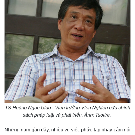
Pháp luật
Quân sự - Quốc phòng
Vụ án
Vũ khí
Tin nóng
Việt Nam
Tư vấn luật
Phân tích
TS Hoàng Ngọc Giao - Viện trưởng Viện Nghiên cứu chính
sách pháp luật và phát triển. Ảnh: Tuoitre.
Những năm gần đây, nhiều vụ việc phức tạp nhạy cảm nổi