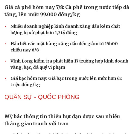
không rõ nguồn gốc
Sức khỏe
Đời sống
Xác minh làm rõ video bảo mẫu đánh, bắn dây thun vào
Dinh dưỡng - món ngon
Nhà đẹp
chân trẻ mầm non ở TP.HCM
Cây thuốc
Blog
Sản phụ khoa
Tình yêu - Gia đình
Sơn La đẩy nhanh hoàn thiện các trường liên cấp vùng
Nhi khoa
biên trước năm học mới
Nam khoa
Làm đẹp - giảm cân
THỊ TRƯỜNG
Phòng mạch online
Ăn sạch sống khỏe
Giá cà phê hôm nay 7/8: Cà phê trong nước tiếp đà
tăng, lên mức 99.000 đồng/kg
Nhiều doanh nghiệp kinh doanh xăng dầu kém chất
lượng bị xử phạt hơn 1,7 tỷ đồng
Hầu hết các mặt hàng xăng dầu đều giảm từ 15h00
chiều nay 6/8
Vĩnh Long kiểm tra phát hiện 17 trường hợp kinh doanh
vàng, bạc, đá quý vi phạm