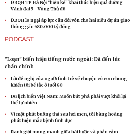
Không để quá trình đô thị hóa Bắc Ninh làm đứt
Du lịch
Podcast
gãy không gian văn hóa Kinh Bắc
Tư vấn
Câu chuyện thời sự
Săn Tour
Đọc truyện đêm khuya
ĐBQH đề xuất làm rõ bản sắc kiến trúc Việt Nam trong
check-in
Cửa sổ tình yêu
Luật Kiến trúc
Kể chuyện cho bé
Hạt giống tâm hồn
Bí thư Quảng Ninh: Trăn trở nhất là người dân được gì
khi tỉnh lên thành phố
ĐBQH TP Hà Nội "hiến kế" khai thác hiệu quả đường
Vành đai 5 - Vùng Thủ đô
ĐBQH lo ngại áp lực cân đối vốn cho hai siêu dự án giao
thông gần 580.000 tỷ đồng
PODCAST
"Loạn" biển hiệu tiếng nước ngoài: Đã đến lúc
chấn chỉnh