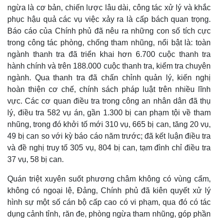
ngừa là cơ bản, chiến lược lâu dài, công tác xử lý và khắc
phục hậu quả các vụ việc xảy ra là cấp bách quan trọng.
Báo cáo của Chính phủ đã nêu ra những con số tích cực
trong công tác phòng, chống tham nhũng, nổi bật là: toàn
ngành thanh tra đã triển khai hơn 6.700 cuộc thanh tra
hành chính và trên 188.000 cuộc thanh tra, kiểm tra chuyên
ngành. Qua thanh tra đã chấn chỉnh quản lý, kiến nghị
hoàn thiện cơ chế, chính sách pháp luật trên nhiều lĩnh
Thế giới
Multimedia
vực. Các cơ quan điều tra trong công an nhân dân đã thụ
Quan sát
Video
lý, điều tra 582 vụ án, gần 1.300 bị can phạm tội về tham
Cuộc sống đó đây
Ảnh
nhũng, trong đó khởi tố mới 310 vụ, 665 bị can, tăng 20 vụ,
Hồ sơ
E-Magazine
49 bị can so với kỳ báo cáo năm trước; đã kết luận điều tra
Infographic
và đề nghị truy tố 305 vụ, 804 bị can, tạm đình chỉ điều tra
37 vụ, 58 bị can.
Quán triệt xuyên suốt phương châm không có vùng cấm,
không có ngoại lệ, Đảng, Chính phủ đã kiên quyết xử lý
hình sự một số cán bộ cấp cao có vi phạm, qua đó có tác
dụng cảnh tỉnh, răn đe, phòng ngừa tham nhũng, góp phần