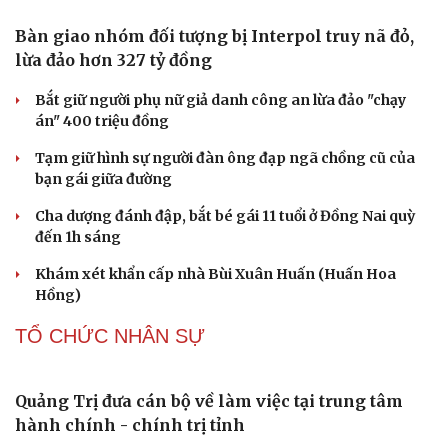
Bắc Kinh triển khai “nhân viên” robot tại các công viên
Nguy cơ mất tài khoản Microsoft chỉ vì kết nối mạng Wi-
Fi khách sạn
Một việc nhiều gia đình bỏ quên có thể khiến điện mặt
trời giảm tới 40% hiệu suất
PHÁP LUẬT
Bàn giao nhóm đối tượng bị Interpol truy nã đỏ,
lừa đảo hơn 327 tỷ đồng
Bắt giữ người phụ nữ giả danh công an lừa đảo "chạy
án" 400 triệu đồng
Tạm giữ hình sự người đàn ông đạp ngã chồng cũ của
bạn gái giữa đường
Cha dượng đánh đập, bắt bé gái 11 tuổi ở Đồng Nai quỳ