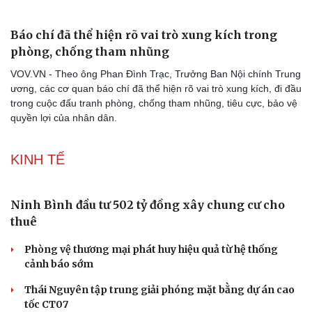
tại 63 điểm cầu các tỉnh, thành phố.
Doanh nghiệp
Công nghệ
Chống tham nhũng: “Chúng ta càng làm quyết
liệt, họ càng chống phá”
Thông tin doanh nghiệp
Sành điệu
Doanh nghiệp 24h
Tin Công nghệ
VOV.VN - Đó là khẳng định của Thiếu tướng Nguyễn Văn Tín,
Doanh nhân
Trải nghiệm
Tổng cục Chính trị, Quân đội Nhân dân Việt Nam khi nhìn nhận
Vì cộng đồng
Chuyển đổi số
cuộc chiến chống tham nhũng ở Việt Nam với dư luận ủng hộ và
cả dư luận thiếu thiện chí.
Báo chí đã thể hiện rõ vai trò xung kích trong
phòng, chống tham nhũng
VOV.VN - Theo ông Phan Đình Trạc, Trưởng Ban Nội chính Trung
ương, các cơ quan báo chí đã thể hiện rõ vai trò xung kích, đi đầu
trong cuộc đấu tranh phòng, chống tham nhũng, tiêu cực, bảo vệ
quyền lợi của nhân dân.
KINH TẾ