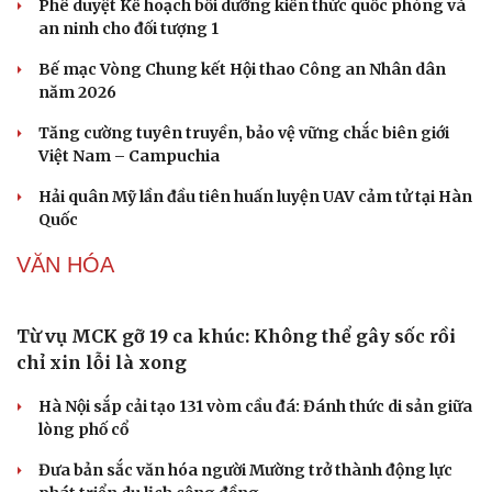
Giá bạc hôm nay: Giá bạc trong nước lên mức hơn 62
triệu đồng/kg
QUÂN SỰ - QUỐC PHÒNG
Mỹ bác thông tin thiếu hụt đạn dược sau nhiều
tháng giao tranh với Iran
Phê duyệt Kế hoạch bồi dưỡng kiến thức quốc phòng và
an ninh cho đối tượng 1
Bế mạc Vòng Chung kết Hội thao Công an Nhân dân
năm 2026
Tăng cường tuyên truyền, bảo vệ vững chắc biên giới
Việt Nam – Campuchia
Hải quân Mỹ lần đầu tiên huấn luyện UAV cảm tử tại Hàn
Quốc