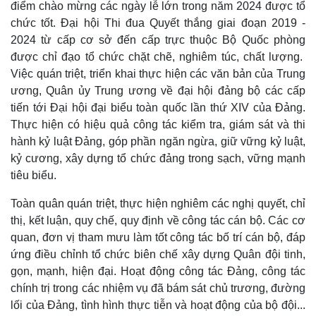
điểm chào mừng các ngày lễ lớn trong năm 2024 được tổ
chức tốt. Đại hội Thi đua Quyết thắng giai đoạn 2019 -
2024 từ cấp cơ sở đến cấp trực thuộc Bộ Quốc phòng
được chỉ đạo tổ chức chặt chẽ, nghiêm túc, chất lượng.
Việc quán triệt, triển khai thực hiện các văn bản của Trung
ương, Quân ủy Trung ương về đại hội đảng bộ các cấp
tiến tới Đại hội đại biểu toàn quốc lần thứ XIV của Đảng.
Thực hiện có hiệu quả công tác kiểm tra, giám sát và thi
hành kỷ luật Đảng, góp phần ngăn ngừa, giữ vững kỷ luật,
kỷ cương, xây dựng tổ chức đảng trong sạch, vững mạnh
tiêu biểu.
Toàn quân quán triệt, thực hiện nghiêm các nghị quyết, chỉ
thị, kết luận, quy chế, quy định về công tác cán bộ. Các cơ
quan, đơn vị tham mưu làm tốt công tác bố trí cán bộ, đáp
Doanh nghiệp
Công nghệ
ứng điều chỉnh tổ chức biên chế xây dựng Quân đội tinh,
Thông tin doanh nghiệp
Sành điệu
gọn, mạnh, hiện đại. Hoạt động công tác Đảng, công tác
Doanh nghiệp 24h
Tin Công nghệ
chính trị trong các nhiệm vụ đã bám sát chủ trương, đường
Doanh nhân
Trải nghiệm
lối của Đảng, tình hình thực tiễn và hoạt động của bộ đội...
Vì cộng đồng
Chuyển đổi số