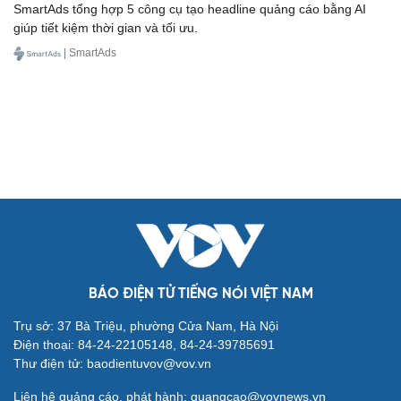
SmartAds tổng hợp 5 công cụ tạo headline quảng cáo bằng AI
giúp tiết kiệm thời gian và tối ưu.
| SmartAds
BÁO ĐIỆN TỬ TIẾNG NÓI VIỆT NAM
Trụ sở: 37 Bà Triệu, phường Cửa Nam, Hà Nội
Điện thoại: 84-24-22105148, 84-24-39785691
Thư điện tử: baodientuvov@vov.vn
Liên hệ quảng cáo, phát hành: quangcao@vovnews.vn