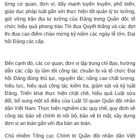
từng cơ quan, đơn vị; đẩy mạnh tuyên truyền, phổ biến,
giáo dục pháp luật gắn với thực hiện tốt quản lý tư tưởng,
giữ vững trận địa tư tưởng của Đảng trong Quân đội; tổ
chức hiệu quả phong trào Thi đua Quyết thắng và các đợt
thi đua cao điểm chào mừng kỷ niệm các ngày lễ lớn, Đại
hội Đảng các cấp.
Kinh tế
Thị trường
Bên cạnh đó, các cơ quan, đơn vị tập trung chỉ đạo, hướng
Bất động sản
Giá vàng
dẫn các cấp ủy làm tốt công tác chuẩn bị và tổ chức Đại
Khởi nghiệp
Tiêu dùng
Tỷ giá
hội Đảng đúng thủ tục, nguyên tắc; nâng cao chất lượng,
Chứng khoán
hiệu lực, hiệu quả công tác kiểm tra, giám sát và kỷ luật
Giá cà phê
Đảng. Triển khai thực hiện chặt chẽ, hiệu quả Luật sửa
đổi, bổ sung một số điều của Luật Sĩ quan Quân đội nhân
dân Việt Nam. Thực hiện nghiêm các quy chế, quy định về
công tác bảo vệ chính trị nội bộ, bảo vệ bí mật, xây dựng
đơn vị an toàn gắn với địa bàn an toàn.
Chủ nhiệm Tổng cục Chính trị Quân đội nhân dân Việt