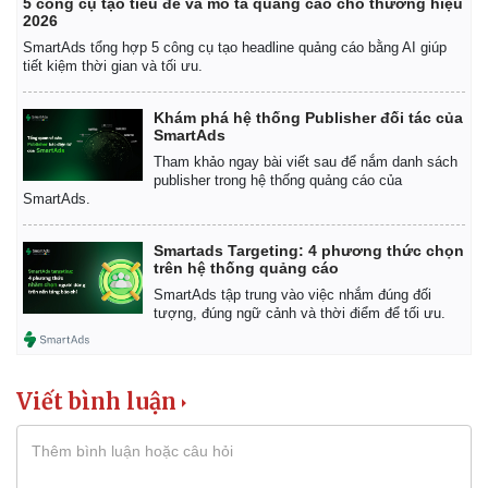
5 công cụ tạo tiêu đề và mô tả quảng cáo cho thương hiệu
2026
SmartAds tổng hợp 5 công cụ tạo headline quảng cáo bằng AI giúp
tiết kiệm thời gian và tối ưu.
Sức khỏe
Đời sống
Khám phá hệ thống Publisher đối tác của
Dinh dưỡng - món ngon
Nhà đẹp
SmartAds
Cây thuốc
Blog
Tham khảo ngay bài viết sau để nắm danh sách
Sản phụ khoa
Tình yêu - Gia đình
publisher trong hệ thống quảng cáo của
SmartAds.
Nhi khoa
Nam khoa
Làm đẹp - giảm cân
Smartads Targeting: 4 phương thức chọn
trên hệ thống quảng cáo
Phòng mạch online
Ăn sạch sống khỏe
SmartAds tập trung vào việc nhắm đúng đối
tượng, đúng ngữ cảnh và thời điểm để tối ưu.
Viết bình luận