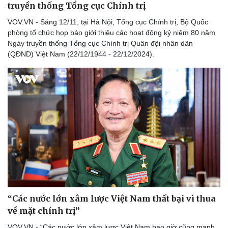
truyền thống Tổng cục Chính trị
VOV.VN - Sáng 12/11, tại Hà Nội, Tổng cục Chính trị, Bộ Quốc
phòng tổ chức họp báo giới thiệu các hoạt động kỷ niệm 80 năm
Ngày truyền thống Tổng cục Chính trị Quân đội nhân dân
(QĐND) Việt Nam (22/12/1944 - 22/12/2024).
Du lịch
Podcast
Tư vấn
Câu chuyện thời sự
Săn Tour
Đọc truyện đêm khuya
check-in
Cửa sổ tình yêu
Kể chuyện cho bé
Hạt giống tâm hồn
“Các nước lớn xâm lược Việt Nam thất bại vì thua
về mặt chính trị”
VOV.VN - “Các nước lớn xâm lược Việt Nam bao giờ cũng mạnh