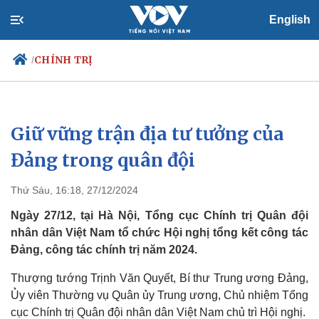
English
CHÍNH TRỊ
/
Giữ vững trận địa tư tưởng của
Chính trị
Xã hội
Đảng
Tin 24h
Đảng trong quân đội
Tổ chức nhân sự
Dự báo thời tiết
Quốc hội
Giáo dục
Thứ Sáu, 16:18, 27/12/2024
Nhận diện sự thật
Dấu ấn VOV
Việc làm
Ngày 27/12, tại Hà Nội, Tổng cục Chính trị Quân đội
Biển đảo
nhân dân Việt Nam tổ chức Hội nghị tổng kết công tác
Đảng, công tác chính trị năm 2024.
Thượng tướng Trịnh Văn Quyết, Bí thư Trung ương Đảng,
Ủy viên Thường vụ Quân ủy Trung ương, Chủ nhiệm Tổng
cục Chính trị Quân đội nhân dân Việt Nam chủ trì Hội nghị.