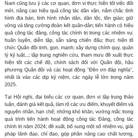
Nam cũng lưu ý các cơ quan, đơn vị thực hiện tốt việc đổi
mới, nâng cao hiệu quả công tác dân vận, nắm chắc tình
hình địa bàn, tình hình nhân dân, dân tộc, tôn giáo; giữ
vững và tăng cường đoàn kết quân-dân; tiến hành có hiệu
quả công tác đảng, công tác chính trị trong các nhiệm vụ:
huấn luyện, diễn tập, sẵn sàng chiến đấu; thực hiện tổ
chức Quân đội tinh, gọn, mạnh; xây dựng chính quy, quản
lý kỷ luật...; tập trung nghiên cứu, tham mưu đề xuất thực
hiện tốt các chế độ, chính sách đối với Quân đội, hậu
phương Quân đội và các hoạt động "Đền ơn đáp nghĩa",
nhất là vào các dịp kỷ niệm, các ngày lễ lớn trong năm
2025.
Tại Hội nghị, đại biểu các cơ quan, đơn vị tập trung thảo
luận, đánh giá kết quả, làm rõ các ưu điểm, khuyết điểm và
nguyên nhân, hạn chế; những khó khăn, vướng mắc trong
quá trình tiến hành hoạt động công tác Đảng, công tác
Pháp luật
Quân sự - Quốc phòng
chính trị năm 2024; đề xuất, bổ sung một số nhiệm vụ, giải
Vụ án
Vũ khí
pháp lãnh đạo, chỉ đạo, góp phần nâng cao chất lượng,
Tin nóng
Việt Nam