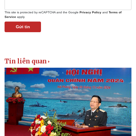
This site is protected by reCAPTCHA and the Google
Privacy Policy
and
Terms of
Service
apply.
Gửi tin
Tin liên quan
Văn hóa
Giải trí
Sân khấu - Điện ảnh
Nghệ sĩ
Văn học
Thời trang