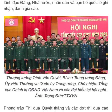
lãnh đạo Đảng, Nhà nước, nhân dân và bạn bè quốc tế ghi
nhận, đánh giá cao.
Thể thao
Ô tô - Xe máy
Bóng đá
Ô tô
Lịch thi đấu bóng đá
Xe máy
Thế giới thể thao
Tư vấn
eSports
Hậu trường
Thượng tướng Trịnh Văn Quyết, Bí thư Trung ương Đảng,
Ủy viên Thường vụ Quân ủy Trung ương, Chủ nhiệm Tổng
cục Chính trị QĐND Việt Nam và các đại biểu tại hội nghị.
Ảnh: Trọng Đức/TTXVN
Phong trào Thi đua Quyết thắng và các đợt thi đua cao