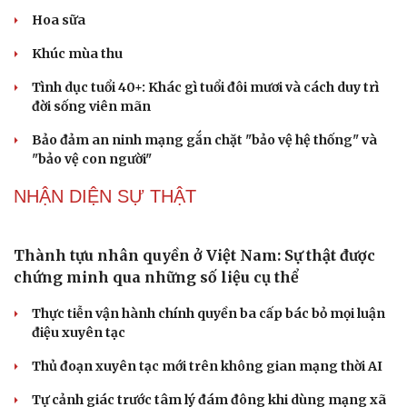
Hoa sữa
Du lịch
Podcast
Tư vấn
Câu chuyện thời sự
Khúc mùa thu
Săn Tour
Đọc truyện đêm khuya
check-in
Cửa sổ tình yêu
Tình dục tuổi 40+: Khác gì tuổi đôi mươi và cách duy trì
Kể chuyện cho bé
đời sống viên mãn
Hạt giống tâm hồn
Bảo đảm an ninh mạng gắn chặt "bảo vệ hệ thống" và
"bảo vệ con người"
NHẬN DIỆN SỰ THẬT
Thành tựu nhân quyền ở Việt Nam: Sự thật được
chứng minh qua những số liệu cụ thể
Thực tiễn vận hành chính quyền ba cấp bác bỏ mọi luận
điệu xuyên tạc
Thủ đoạn xuyên tạc mới trên không gian mạng thời AI
Tự cảnh giác trước tâm lý đám đông khi dùng mạng xã