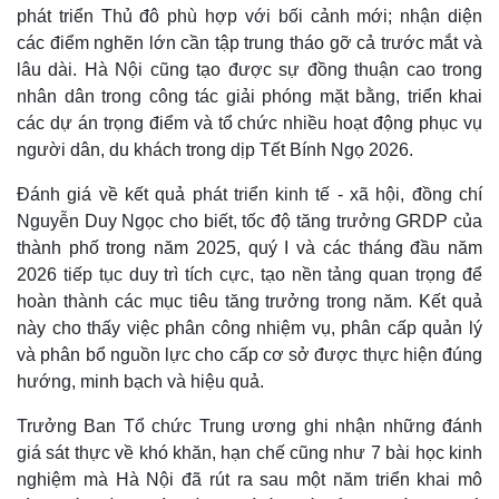
phát triển Thủ đô phù hợp với bối cảnh mới; nhận diện
các điểm nghẽn lớn cần tập trung tháo gỡ cả trước mắt và
lâu dài. Hà Nội cũng tạo được sự đồng thuận cao trong
Thế giới
Multimedia
nhân dân trong công tác giải phóng mặt bằng, triển khai
Quan sát
Video
các dự án trọng điểm và tổ chức nhiều hoạt động phục vụ
Cuộc sống đó đây
Ảnh
người dân, du khách trong dịp Tết Bính Ngọ 2026.
Hồ sơ
E-Magazine
Infographic
Đánh giá về kết quả phát triển kinh tế - xã hội, đồng chí
Nguyễn Duy Ngọc cho biết, tốc độ tăng trưởng GRDP của
thành phố trong năm 2025, quý I và các tháng đầu năm
2026 tiếp tục duy trì tích cực, tạo nền tảng quan trọng để
hoàn thành các mục tiêu tăng trưởng trong năm. Kết quả
này cho thấy việc phân công nhiệm vụ, phân cấp quản lý
và phân bổ nguồn lực cho cấp cơ sở được thực hiện đúng
hướng, minh bạch và hiệu quả.
Trưởng Ban Tổ chức Trung ương ghi nhận những đánh
giá sát thực về khó khăn, hạn chế cũng như 7 bài học kinh
nghiệm mà Hà Nội đã rút ra sau một năm triển khai mô