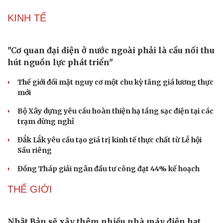
KINH TẾ
"Cơ quan đại diện ở nước ngoài phải là cầu nối thu
hút nguồn lực phát triển"
Thế giới đối mặt nguy cơ một chu kỳ tăng giá lương thực
mới
Bộ Xây dựng yêu cầu hoàn thiện hạ tầng sạc điện tại các
trạm dừng nghỉ
Đắk Lắk yêu cầu tạo giá trị kinh tế thực chất từ Lễ hội
Sầu riêng
Đồng Tháp giải ngân đầu tư công đạt 44% kế hoạch
THẾ GIỚI
Doanh nghiệp
Công nghệ
Thông tin doanh nghiệp
Sành điệu
Doanh nghiệp 24h
Tin Công nghệ
Nhật Bản sẽ xây thêm nhiều nhà máy điện hạt