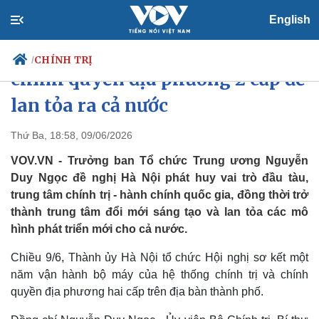
English
Hà Nội cần hoàn thiện mô hình
CHÍNH TRỊ
/
chính quyền địa phương 2 cấp để
lan tỏa ra cả nước
Chính trị
Xã hội
Thứ Ba, 18:58, 09/06/2026
Đảng
Tin 24h
VOV.VN - Trưởng ban Tổ chức Trung ương Nguyễn
Tổ chức nhân sự
Dự báo thời tiết
Duy Ngọc đề nghị Hà Nội phát huy vai trò đầu tàu,
Quốc hội
Giáo dục
trung tâm chính trị - hành chính quốc gia, đồng thời trở
Nhận diện sự thật
Dấu ấn VOV
thành trung tâm đổi mới sáng tạo và lan tỏa các mô
Việc làm
Biển đảo
hình phát triển mới cho cả nước.
Chiều 9/6, Thành ủy Hà Nội tổ chức Hội nghị sơ kết một
năm vận hành bộ máy của hệ thống chính trị và chính
quyền địa phương hai cấp trên địa bàn thành phố.