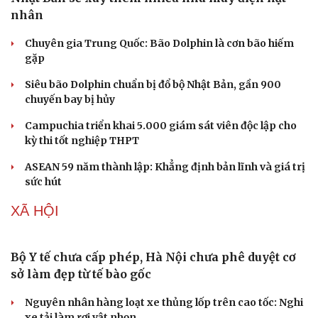
Doanh nhân
Trải nghiệm
nhân
Vì cộng đồng
Chuyển đổi số
Chuyên gia Trung Quốc: Bão Dolphin là cơn bão hiếm
gặp
Siêu bão Dolphin chuẩn bị đổ bộ Nhật Bản, gần 900
chuyến bay bị hủy
Campuchia triển khai 5.000 giám sát viên độc lập cho
kỳ thi tốt nghiệp THPT
ASEAN 59 năm thành lập: Khẳng định bản lĩnh và giá trị
sức hút
XÃ HỘI
Bộ Y tế chưa cấp phép, Hà Nội chưa phê duyệt cơ
sở làm đẹp từ tế bào gốc
Nguyên nhân hàng loạt xe thủng lốp trên cao tốc: Nghi
xe tải làm rơi vật nhọn