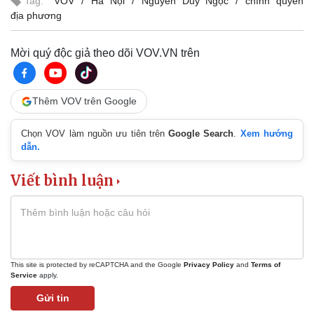
Tag:
VOV
Hà Nội
Nguyễn Duy Ngọc
chính quyền
địa phương
Thể thao
Ô tô - Xe máy
Mời quý độc giả theo dõi VOV.VN trên
Bóng đá
Ô tô
Lịch thi đấu bóng đá
Xe máy
Thế giới thể thao
Tư vấn
Thêm VOV trên Google
eSports
Hậu trường
Chọn VOV làm nguồn ưu tiên trên
Google Search
.
Xem hướng
dẫn.
Viết bình luận
This site is protected by reCAPTCHA and the Google
Privacy Policy
and
Terms of
Service
apply.
Gửi tin