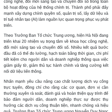
công nghệ, đổi mới sáng tạo và chuyển đổi số trong toàn
bộ hoạt động của hệ thống chính trị. Thành phố phải đẩy
mạnh xây dựng chính quyền số, quản trị số, lấy dữ liệu và
trí tuệ nhân tạo (AI) làm nguồn lực quan trọng phục vụ phát
triển.
Theo Trưởng Ban Tổ chức Trung ương, hiện Hà Nội đang
triển khai 20 nhiệm vụ trọng tâm về khoa học công nghệ,
đổi mới sáng tạo và chuyển đổi số. Nhiều kết quả bước
đầu đã có thể đo lường, hạch toán bằng thời gian, chi phí
tiết kiệm cho người dân và doanh nghiệp thông qua việc
Pháp luật
Quân sự - Quốc phòng
giảm giấy tờ, giảm thủ tục hành chính và tăng cường kết
Vụ án
Vũ khí
nối dữ liệu liên thông.
Tin nóng
Việt Nam
Tư vấn luật
Phân tích
Nhấn mạnh yêu cầu nâng cao chất lượng dịch vụ công
trực tuyến, đồng chí cho rằng các cơ quan, đơn vị cần
thường xuyên rà soát, đánh giá và hoàn thiện quy trình để
bảo đảm người dân, doanh nghiệp thực sự được thụ
hưởng các dịch vụ công thuận tiện, nhanh chóng và hiệu
quả. Trưởng Ban Tổ chức Trung ương Nguyễn Duy Ngọc