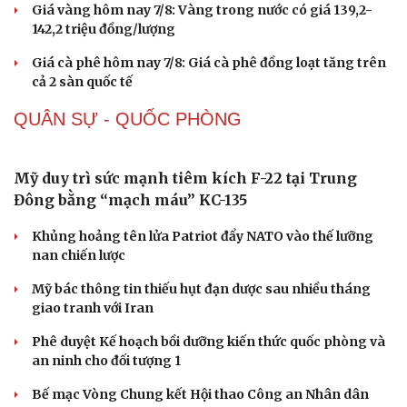
Giá vàng hôm nay 7/8: Vàng trong nước có giá 139,2-
142,2 triệu đồng/lượng
Giá cà phê hôm nay 7/8: Giá cà phê đồng loạt tăng trên
cả 2 sàn quốc tế
QUÂN SỰ - QUỐC PHÒNG
Mỹ duy trì sức mạnh tiêm kích F-22 tại Trung
Đông bằng “mạch máu” KC-135
Sức khỏe
Đời sống
Khủng hoảng tên lửa Patriot đẩy NATO vào thế lưỡng
Dinh dưỡng - món ngon
Nhà đẹp
nan chiến lược
Cây thuốc
Blog
Sản phụ khoa
Tình yêu - Gia đình
Mỹ bác thông tin thiếu hụt đạn dược sau nhiều tháng
Nhi khoa
giao tranh với Iran
Nam khoa
Làm đẹp - giảm cân
Phê duyệt Kế hoạch bồi dưỡng kiến thức quốc phòng và
Phòng mạch online
an ninh cho đối tượng 1
Ăn sạch sống khỏe
Bế mạc Vòng Chung kết Hội thao Công an Nhân dân