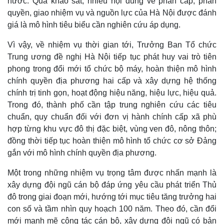
nước. Qua khảo sát, nhiều nội dung về phân cấp, phân
quyền, giao nhiệm vụ và nguồn lực của Hà Nội được đánh
giá là mô hình tiêu biểu cần nghiên cứu áp dụng.
Vì vậy, về nhiệm vụ thời gian tới, Trưởng Ban Tổ chức
Trung ương đề nghị Hà Nội tiếp tục phát huy vai trò tiên
phong trong đổi mới tổ chức bộ máy, hoàn thiện mô hình
chính quyền địa phương hai cấp và xây dựng hệ thống
chính trị tinh gọn, hoạt động hiệu năng, hiệu lực, hiệu quả.
Trong đó, thành phố cần tập trung nghiên cứu các tiêu
chuẩn, quy chuẩn đối với đơn vị hành chính cấp xã phù
hợp từng khu vực đô thị đặc biệt, vùng ven đô, nông thôn;
đồng thời tiếp tục hoàn thiện mô hình tổ chức cơ sở Đảng
gắn với mô hình chính quyền địa phương.
Một trong những nhiệm vụ trọng tâm được nhấn mạnh là
xây dựng đội ngũ cán bộ đáp ứng yêu cầu phát triển Thủ
Kinh tế
Thị trường
đô trong giai đoạn mới, hướng tới mục tiêu tăng trưởng hai
Bất động sản
Giá vàng
con số và tầm nhìn quy hoạch 100 năm. Theo đó, cần đổi
Khởi nghiệp
Tiêu dùng
mới mạnh mẽ công tác cán bộ, xây dựng đội ngũ có bản
Tỷ giá