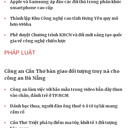
Apple và Samsung áp đảo các đối thủ trong phân khúc
smartphone cao cấp
Thành lập Khu Công nghệ cao tỉnh Hưng Yên quy mô
hơn 496ha
Phê duyệt Chương trình KHCN và đổi mới sáng tạo quốc
gia về công nghệ chiến lược
Văn hóa
Giải trí
PHÁP LUẬT
Sân khấu - Điện ảnh
Nghệ sĩ
Văn học
Thời trang
Âm nhạc
Sao Việt
Công an Cần Thơ bàn giao đối tượng truy nã cho
Di sản
công an Đà Nẵng
Công an làm việc với bảo mẫu trong video bắn dây thun
vào chân, đánh trẻ ở TP.HCM
Đánh bạc thua, người đàn ông thuê 6 ô tô tự lái mang
cầm cố
Cần Thơ: Triệt phá tụ điểm ma túy, khởi tố 3 đối tượng