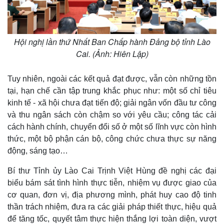
Hội nghị lần thứ Nhất Ban Chấp hành Đảng bộ tỉnh Lào
Cai. (Ảnh: Hiên Lập)
Tuy nhiên, ngoài các kết quả đạt được, vẫn còn những tồn
tại, hạn chế cần tập trung khắc phục như: một số chỉ tiêu
kinh tế - xã hội chưa đạt tiến độ; giải ngân vốn đầu tư công
và thu ngân sách còn chậm so với yêu cầu; công tác cải
cách hành chính, chuyển đổi số ở một số lĩnh vực còn hình
thức, một bộ phận cán bộ, công chức chưa thực sự năng
động, sáng tạo…
Bí thư Tỉnh ủy Lào Cai Trịnh Việt Hùng đề nghị các đại
biểu bám sát tình hình thực tiễn, nhiệm vụ được giao của
cơ quan, đơn vị, địa phương mình, phát huy cao độ tinh
Thế giới
Multimedia
thần trách nhiệm, đưa ra các giải pháp thiết thực, hiệu quả
Quan sát
Video
để tăng tốc, quyết tâm thực hiện thắng lợi toàn diện, vượt