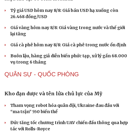
Tỷ giá USD hôm nay 8/8: Giá bán USD hạ xuống còn
26.468 đồng/USD
Giá vàng hôm nay 8/8: Giá vàng trong nước và thế giới
lại tăng
Giá cà phê hôm nay 8/8: Giá cà phê trong nước ổn định
Buôn lậu, hàng giả diễn biến phức tạp, xử lý gần 68.000
vụ trong 6 tháng
QUÂN SỰ - QUỐC PHÒNG
Sức khỏe
Đời sống
Dinh dưỡng - món ngon
Nhà đẹp
Cây thuốc
Blog