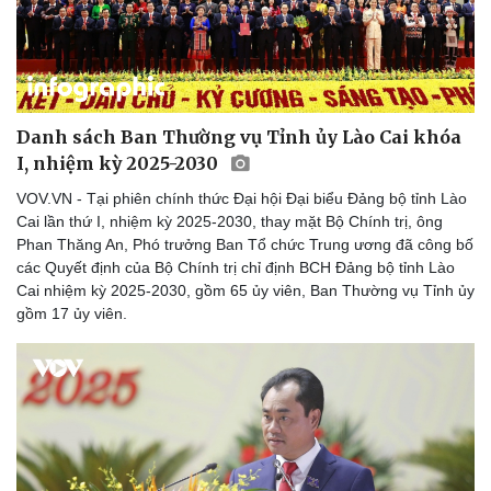
Danh sách Ban Thường vụ Tỉnh ủy Lào Cai khóa
I, nhiệm kỳ 2025-2030
VOV.VN - Tại phiên chính thức Đại hội Đại biểu Đảng bộ tỉnh Lào
Cai lần thứ I, nhiệm kỳ 2025-2030, thay mặt Bộ Chính trị, ông
Phan Thăng An, Phó trưởng Ban Tổ chức Trung ương đã công bố
các Quyết định của Bộ Chính trị chỉ định BCH Đảng bộ tỉnh Lào
Cai nhiệm kỳ 2025-2030, gồm 65 ủy viên, Ban Thường vụ Tỉnh ủy
gồm 17 ủy viên.
Pháp luật
Quân sự - Quốc phòng
Vụ án
Vũ khí
Tin nóng
Việt Nam
Tư vấn luật
Phân tích