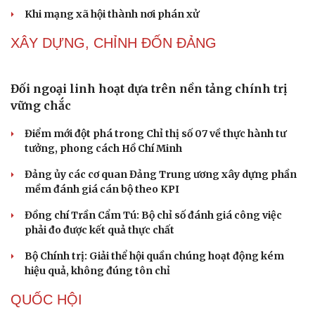
Thủ đoạn xuyên tạc mới trên không gian mạng thời AI
Tự cảnh giác trước tâm lý đám đông khi dùng mạng xã
hội
Khi mạng xã hội thành nơi phán xử
Cải chính
NHẬN DIỆN SỰ THẬT
Thành tựu nhân quyền ở Việt Nam: Sự thật được
chứng minh qua những số liệu cụ thể
Thực tiễn vận hành chính quyền ba cấp bác bỏ mọi luận
điệu xuyên tạc
Thủ đoạn xuyên tạc mới trên không gian mạng thời AI
Tự cảnh giác trước tâm lý đám đông khi dùng mạng xã
hội