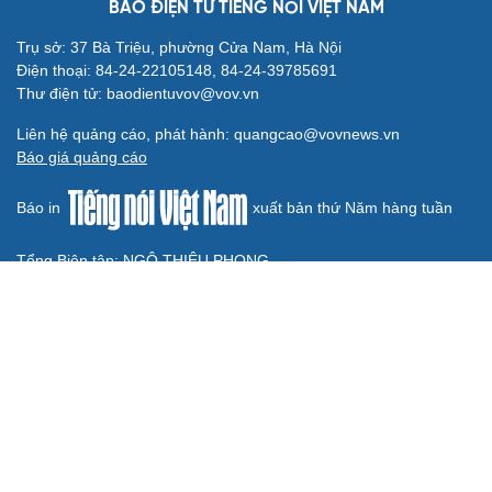
Đại biểu Quốc hội: Trao quyền lớn cho
Petrovietnam phải có “hàng rào” kiểm soát
Đề xuất tăng tuổi nghỉ hưu sĩ quan quân đội, tùy đặc thù
từng vị trí
Đại tướng Phan Văn Giang: Cấp phép UAV phải gắn với
định danh để bảo vệ bầu trời
ĐBQH đề xuất nhiều giải pháp hoàn thiện Luật phòng
chống vũ khí hủy diệt hàng loạt
Luật Phòng, chống phổ biến vũ khí hủy diệt hàng loạt
không cản trở hoạt động dân sự
BÁO ĐIỆN TỬ TIẾNG NÓI VIỆT NAM