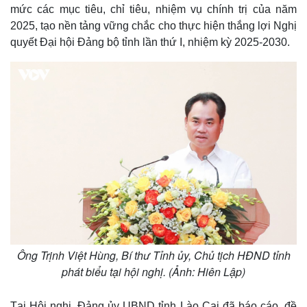
Cuộc sống đó đây
Ảnh
mức các mục tiêu, chỉ tiêu, nhiệm vụ chính trị của năm
Hồ sơ
E-Magazine
2025, tạo nền tảng vững chắc cho thực hiện thắng lợi Nghị
Infographic
quyết Đại hội Đảng bộ tỉnh lần thứ I, nhiệm kỳ 2025-2030.
Ông Trịnh Việt Hùng, Bí thư Tỉnh ủy, Chủ tịch HĐND tỉnh
phát biểu tại hội nghị. (Ảnh: Hiên Lập)
Tại Hội nghị, Đảng ủy UBND tỉnh Lào Cai đã báo cáo, đề