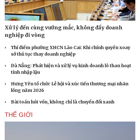
Thể thao
Ô tô - Xe máy
Bóng đá
Ô tô
Lịch thi đấu bóng đá
Xe máy
Xử lý đến cùng vướng mắc, không đẩy doanh
Thế giới thể thao
Tư vấn
nghiệp đi vòng
eSports
Hậu trường
Thí điểm phường XHCN Lào Cai: Khi chính quyền xoay
sở thủ tục thay doanh nghiệp
Đà Nẵng: Phát hiện và xử lý vụ kinh doanh lô than hoạt
tính nhập lậu
Hưng Yên tổ chức Lễ hội và xúc tiến thương mại nhãn
lồng năm 2026
Bài toán hút vốn, không chỉ là chuyển đổi xanh
THẾ GIỚI