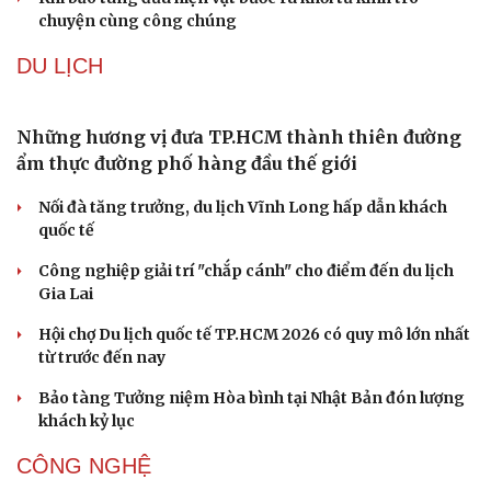
Phó huyện trưởng của Hàn Quốc quảng bá lễ hội
truyền thống ở miền Tây
Phản ứng của Dwayne Johnson khi Moana bị giới phê
bình chê bai
The Odyssey vượt 1 tỷ USD, Christopher Nolan tái lập kỳ
tích sau 14 năm
Cần một hệ sinh thái trách nhiệm để ngăn âm nhạc lệch
chuẩn
Khi bảo tàng đưa hiện vật bước ra khỏi tủ kính trò