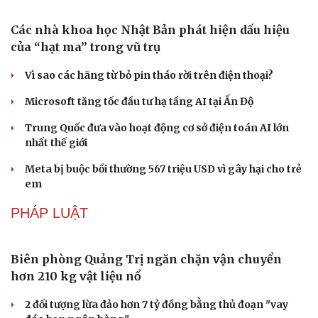
chuyện cùng công chúng
DU LỊCH
Những hương vị đưa TP.HCM thành thiên đường
ẩm thực đường phố hàng đầu thế giới
Nối đà tăng trưởng, du lịch Vĩnh Long hấp dẫn khách
quốc tế
Văn hóa
Giải trí
Sân khấu - Điện ảnh
Nghệ sĩ
Công nghiệp giải trí "chắp cánh" cho điểm đến du lịch
Văn học
Thời trang
Gia Lai
Âm nhạc
Sao Việt
Di sản
Hội chợ Du lịch quốc tế TP.HCM 2026 có quy mô lớn nhất
từ trước đến nay
Bảo tàng Tưởng niệm Hòa bình tại Nhật Bản đón lượng
khách kỷ lục
CÔNG NGHỆ