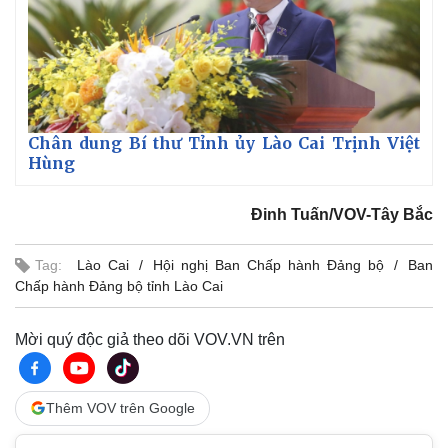
Kinh tế
Thị trường
Chân dung Bí thư Tỉnh ủy Lào Cai Trịnh Việt
Bất động sản
Giá vàng
Hùng
Khởi nghiệp
Tiêu dùng
Tỷ giá
Đinh Tuấn/VOV-Tây Bắc
Chứng khoán
Giá cà phê
Tag:
Lào Cai
Hội nghị Ban Chấp hành Đảng bộ
Ban
Chấp hành Đảng bộ tỉnh Lào Cai
Mời quý độc giả theo dõi VOV.VN trên
Thêm VOV trên Google