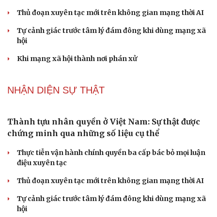
Truyện ngắn: "Bờ sông gió thổi" (Phần đầu)
Chính sách giáo dục phải được đo bằng sự tiến bộ, hạnh
phúc của học sinh
Bác sĩ cảnh báo phim người lớn, rượu bia đang âm thầm
bào mòn "bản lĩnh đàn ông"
Cái giá đắt của việc tiêm silicon làm to "cậu nhỏ"
Dấu hiệu tiền mãn kinh sớm phụ nữ cần biết
NHẬN DIỆN SỰ THẬT
Thành tựu nhân quyền ở Việt Nam: Sự thật được
chứng minh qua những số liệu cụ thể
Thực tiễn vận hành chính quyền ba cấp bác bỏ mọi luận
điệu xuyên tạc