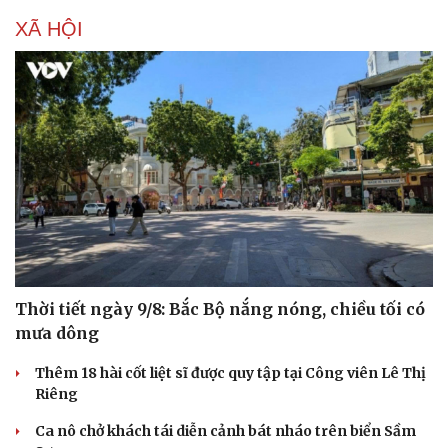
XÃ HỘI
Doanh nghiệp
Công nghệ
Thông tin doanh nghiệp
Sành điệu
Doanh nghiệp 24h
Tin Công nghệ
Doanh nhân
Trải nghiệm
Vì cộng đồng
Chuyển đổi số
Thời tiết ngày 9/8: Bắc Bộ nắng nóng, chiều tối có
mưa dông
Thêm 18 hài cốt liệt sĩ được quy tập tại Công viên Lê Thị
Riêng
Ca nô chở khách tái diễn cảnh bát nháo trên biển Sầm