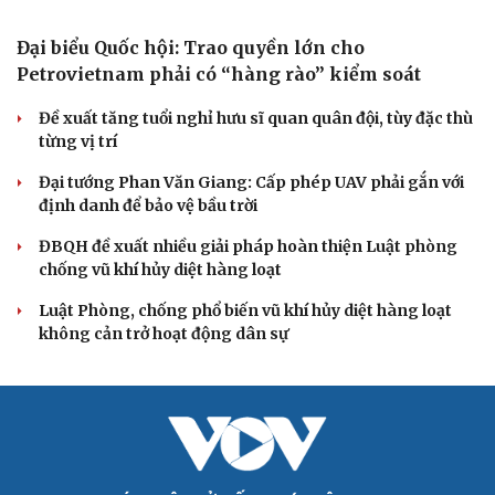
Khi mạng xã hội thành nơi phán xử
XÂY DỰNG, CHỈNH ĐỐN ĐẢNG
Đối ngoại linh hoạt dựa trên nền tảng chính trị
vững chắc
Điểm mới đột phá trong Chỉ thị số 07 về thực hành tư
tưởng, phong cách Hồ Chí Minh
Đảng ủy các cơ quan Đảng Trung ương xây dựng phần
mềm đánh giá cán bộ theo KPI
Đồng chí Trần Cẩm Tú: Bộ chỉ số đánh giá công việc
phải đo được kết quả thực chất
Bộ Chính trị: Giải thể hội quần chúng hoạt động kém
hiệu quả, không đúng tôn chỉ
QUỐC HỘI