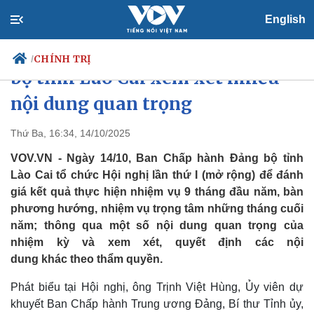
English
Hội nghị Ban Chấp hành Đảng
CHÍNH TRỊ
/
bộ tỉnh Lào Cai xem xét nhiều
nội dung quan trọng
Chính trị
Xã hội
Thứ Ba, 16:34, 14/10/2025
Đảng
Tin 24h
VOV.VN - Ngày 14/10, Ban Chấp hành Đảng bộ tỉnh
Tổ chức nhân sự
Dự báo thời tiết
Lào Cai tổ chức Hội nghị lần thứ I (mở rộng) để đánh
Quốc hội
Giáo dục
giá kết quả thực hiện nhiệm vụ 9 tháng đầu năm, bàn
Nhận diện sự thật
Dấu ấn VOV
phương hướng, nhiệm vụ trọng tâm những tháng cuối
Việc làm
Biển đảo
năm; thông qua một số nội dung quan trọng của
nhiệm kỳ và xem xét, quyết định các nội
dung khác theo thẩm quyền.
Phát biểu tại Hội nghị, ông Trịnh Việt Hùng, Ủy viên dự
khuyết Ban Chấp hành Trung ương Đảng, Bí thư Tỉnh ủy,