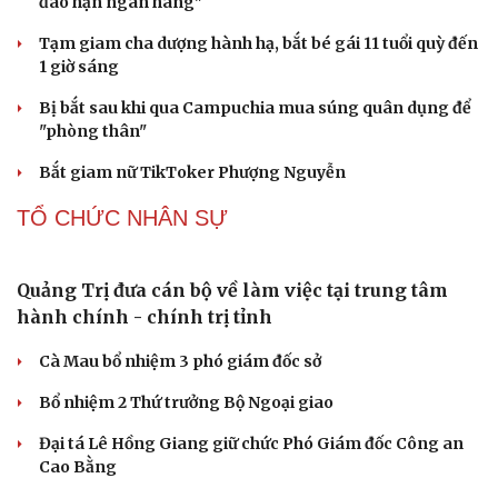
Các nhà khoa học Nhật Bản phát hiện dấu hiệu
của “hạt ma” trong vũ trụ
Vì sao các hãng từ bỏ pin tháo rời trên điện thoại?
Microsoft tăng tốc đầu tư hạ tầng AI tại Ấn Độ
Trung Quốc đưa vào hoạt động cơ sở điện toán AI lớn
nhất thế giới
Meta bị buộc bồi thường 567 triệu USD vì gây hại cho trẻ
em
PHÁP LUẬT
Biên phòng Quảng Trị ngăn chặn vận chuyển
hơn 210 kg vật liệu nổ
2 đối tượng lừa đảo hơn 7 tỷ đồng bằng thủ đoạn "vay
đáo hạn ngân hàng"