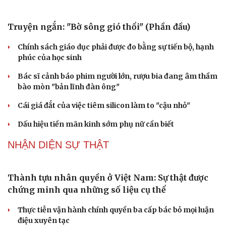
Kể chuyện cho bé
thay cán bộ đi gặp dân
Hạt giống tâm hồn
QUỐC HỘI
Đại biểu Quốc hội: Trao quyền lớn cho
Petrovietnam phải có “hàng rào” kiểm soát
Đề xuất tăng tuổi nghỉ hưu sĩ quan quân đội, tùy đặc thù
từng vị trí
Đại tướng Phan Văn Giang: Cấp phép UAV phải gắn với
định danh để bảo vệ bầu trời
ĐBQH đề xuất nhiều giải pháp hoàn thiện Luật phòng
chống vũ khí hủy diệt hàng loạt
Luật Phòng, chống phổ biến vũ khí hủy diệt hàng loạt
không cản trở hoạt động dân sự
PODCAST