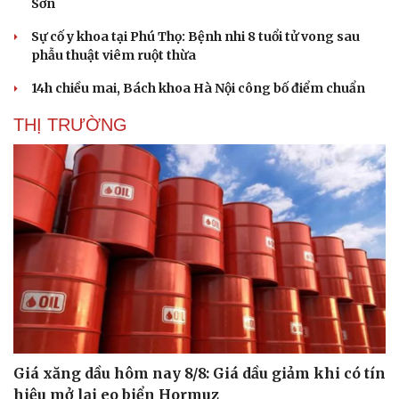
Sơn
Sự cố y khoa tại Phú Thọ: Bệnh nhi 8 tuổi tử vong sau
phẫu thuật viêm ruột thừa
14h chiều mai, Bách khoa Hà Nội công bố điểm chuẩn
THỊ TRƯỜNG
Giá xăng dầu hôm nay 8/8: Giá dầu giảm khi có tín
hiệu mở lại eo biển Hormuz