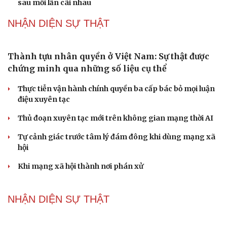
Đánh giá cán bộ bằng KPI: Cần gắn năng lực thực chất
với thu nhập xứng đáng
Giảm thủ tục và điều kiện phải đi kèm các công cụ quản
lý thay thế đủ mạnh
PODCAST
Chính sách giáo dục phải được đo bằng sự tiến bộ,
hạnh phúc của học sinh
Cải chính
Bác sĩ cảnh báo phim người lớn, rượu bia đang âm thầm
bào mòn "bản lĩnh đàn ông"
Cái giá đắt của việc tiêm silicon làm to "cậu nhỏ"
Dấu hiệu tiền mãn kinh sớm phụ nữ cần biết
Tôi bất lực khi vợ luôn mang chuyện ở rể ra làm "vũ khí"
sau mỗi lần cãi nhau