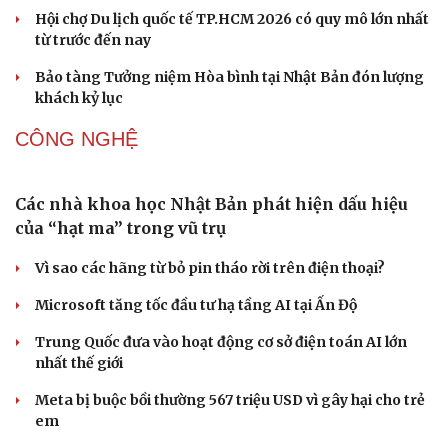
Cần một hệ sinh thái trách nhiệm để ngăn âm nhạc lệch
chuẩn
Khi bảo tàng đưa hiện vật bước ra khỏi tủ kính trò
chuyện cùng công chúng
Ấn tượng khai mạc Festival võ thuật quốc tế Hà Nội năm
2026
DU LỊCH
Những hương vị đưa TP.HCM thành thiên đường
ẩm thực đường phố hàng đầu thế giới
Nối đà tăng trưởng, du lịch Vĩnh Long hấp dẫn khách
quốc tế
Công nghiệp giải trí "chắp cánh" cho điểm đến du lịch
Gia Lai
Hội chợ Du lịch quốc tế TP.HCM 2026 có quy mô lớn nhất