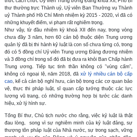
thức cách chức Uỷ viên Trung ương Đảng khoá XII; Phó Bí
thư thường trực Thành uỷ, Uỷ viên Ban Thường vụ Thành
uỷ Thành phố Hồ Chí Minh nhiệm kỳ 2015 - 2020, vì đã có
những khuyết điểm, vi phạm rất nghiêm trọng.
Như vậy, từ đầu nhiệm kỳ khoá XII đến nay, trong vòng
chưa đầy 3 năm, hơn 60 cán bộ thuộc diện Trung ương
quản lý đã bị thi hành kỷ luật là con số chưa từng có, trong
đó có 5 đồng chí Uỷ viên Trung ương Đảng đương nhiệm
và 3 đồng chí trong số đó đã bị đưa ra khỏi Ban Chấp hành
Trung ương. Tiếp tục tinh thần không có "vùng cấm",
không có ngoại lệ, năm 2018, đã
xử lý nhiều cán bộ cấp
cao
, kể cả cán bộ nghỉ hưu, cán bộ trong các cơ quan bảo
vệ, thực thi pháp luật, sĩ quan cấp tướng thuộc các lực
lượng vũ trang, có những trường hợp bị tước các danh
hiệu, xử lý hình sự.
Tổng Bí thư, Chủ tịch nước cho rằng, việc kỷ luật là thật
đau lòng, song vì sự nghiêm minh của kỷ luật đảng, sự
thượng tôn pháp luật của Nhà nước, sự trong sạch, vững