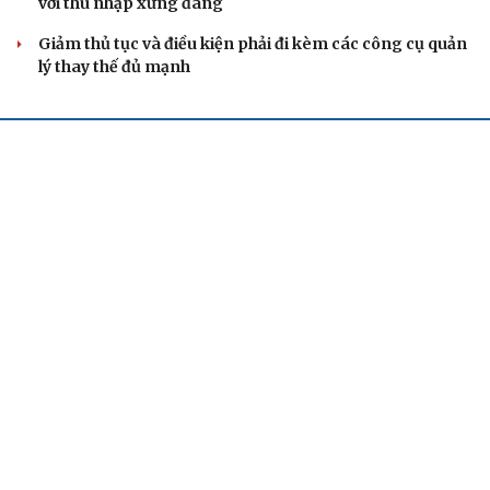
mềm đánh giá cán bộ theo KPI
Đồng chí Trần Cẩm Tú: Bộ chỉ số đánh giá công việc
phải đo được kết quả thực chất
Bộ Chính trị: Giải thể hội quần chúng hoạt động kém
hiệu quả, không đúng tôn chỉ
QUỐC HỘI
Đại tướng Phan Văn Giang: Cấp phép UAV phải
gắn với định danh để bảo vệ bầu trời
ĐBQH đề xuất nhiều giải pháp hoàn thiện Luật phòng
chống vũ khí hủy diệt hàng loạt
Luật Phòng, chống phổ biến vũ khí hủy diệt hàng loạt
không cản trở hoạt động dân sự
Đánh giá cán bộ bằng KPI: Cần gắn năng lực thực chất
với thu nhập xứng đáng