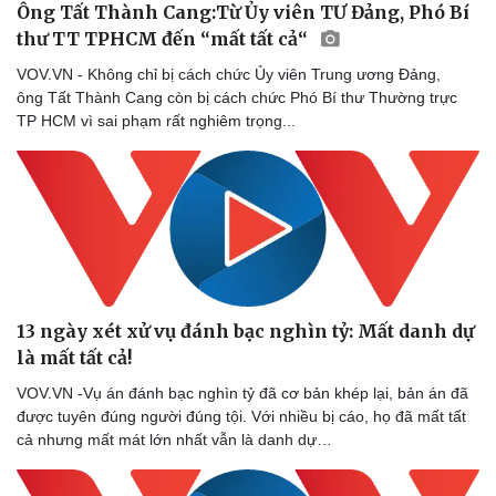
Ông Tất Thành Cang:Từ Ủy viên TƯ Đảng, Phó Bí
thư TT TPHCM đến “mất tất cả“
VOV.VN - Không chỉ bị cách chức Ủy viên Trung ương Đảng,
ông Tất Thành Cang còn bị cách chức Phó Bí thư Thường trực
TP HCM vì sai phạm rất nghiêm trọng...
Thể thao
Ô tô - Xe máy
Bóng đá
Ô tô
Lịch thi đấu bóng đá
Xe máy
13 ngày xét xử vụ đánh bạc nghìn tỷ: Mất danh dự
Thế giới thể thao
Tư vấn
là mất tất cả!
eSports
Hậu trường
VOV.VN -Vụ án đánh bạc nghìn tỷ đã cơ bản khép lại, bản án đã
được tuyên đúng người đúng tội. Với nhiều bị cáo, họ đã mất tất
cả nhưng mất mát lớn nhất vẫn là danh dự…