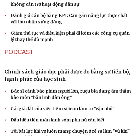
hành chính - chính trị tỉnh
Cà Mau bổ nhiệm 3 phó giám đốc sở
Bổ nhiệm 2 Thứ trưởng Bộ Ngoại giao
Đại tá Lê Hồng Giang giữ chức Phó Giám đốc Công an
Cao Bằng
Sau 1 tháng sáp nhập tổ dân phố: Công nghệ không thể
thay cán bộ đi gặp dân
QUỐC HỘI
Đại tướng Phan Văn Giang: Cấp phép UAV phải
gắn với định danh để bảo vệ bầu trời
ĐBQH đề xuất nhiều giải pháp hoàn thiện Luật phòng
chống vũ khí hủy diệt hàng loạt
Luật Phòng, chống phổ biến vũ khí hủy diệt hàng loạt
không cản trở hoạt động dân sự