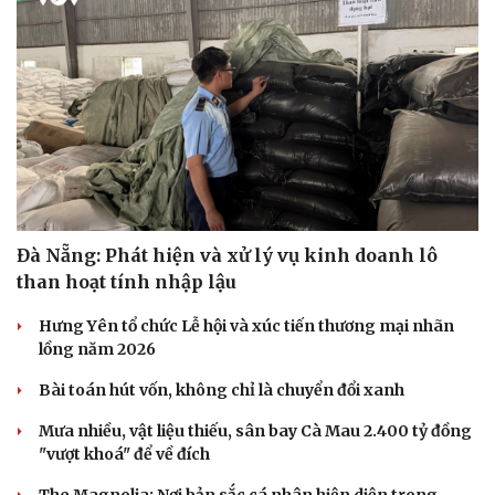
Doanh nghiệp
Công nghệ
Thông tin doanh nghiệp
Sành điệu
Doanh nghiệp 24h
Tin Công nghệ
Doanh nhân
Trải nghiệm
Đà Nẵng: Phát hiện và xử lý vụ kinh doanh lô
Vì cộng đồng
Chuyển đổi số
than hoạt tính nhập lậu
Hưng Yên tổ chức Lễ hội và xúc tiến thương mại nhãn
lồng năm 2026
Bài toán hút vốn, không chỉ là chuyển đổi xanh
Mưa nhiều, vật liệu thiếu, sân bay Cà Mau 2.400 tỷ đồng
"vượt khoá" để về đích