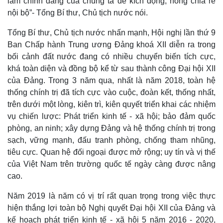
làm chính đáng của chúng ta để kích động, hòng chia rẽ
nội bộ”- Tổng Bí thư, Chủ tịch nước nói.
Tổng Bí thư, Chủ tịch nước nhấn mạnh, Hội nghị lần thứ 9
Ban Chấp hành Trung ương Đảng khoá XII diễn ra trong
bối cảnh đất nước đang có nhiều chuyển biến tích cực,
khá toàn diện và đồng bộ kể từ sau thành công Đại hội XII
của Đảng. Trong 3 năm qua, nhất là năm 2018, toàn hệ
thống chính trị đã tích cực vào cuộc, đoàn kết, thống nhất,
trên dưới một lòng, kiên trì, kiên quyết triển khai các nhiệm
vụ chiến lược: Phát triển kinh tế - xã hội; bảo đảm quốc
phòng, an ninh; xây dựng Đảng và hệ thống chính trị trong
sạch, vững mạnh, đấu tranh phòng, chống tham nhũng,
tiêu cực. Quan hệ đối ngoại được mở rộng; uy tín và vị thế
của Việt Nam trên trường quốc tế ngày càng được nâng
cao.
Năm 2019 là năm có vị trí rất quan trọng trong việc thực
hiện thắng lợi toàn bộ Nghị quyết Đại hội XII của Đảng và
kế hoạch phát triển kinh tế - xã hội 5 năm 2016 - 2020,