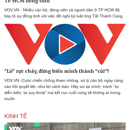
TP HCM đồng tình
VOV.VN - Nhiều cán bộ, đảng viên và người dân ở TP HCM đã
bày tỏ sự đồng tình với việc đề nghị kỷ luật ông Tất Thành Cang.
"Lò” rực cháy, đừng biến mình thành “củi“!
VOV.VN -Cuộc chiến chống tham nhũng, xử lý cán bộ ngày càng
vào hồi quyết liệt, như lời cảnh báo: Hãy soi lại mình, tránh “tự
diễn biến, tự suy thoái” mà kết cục cuối cùng sẽ không ai mong
muốn
KINH TẾ