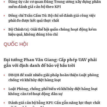
chứng minh qua những số liệu cụ thể
Thực tiễn vận hành chính quyền ba cấp bác bỏ mọi luận
điệu xuyên tạc
Thủ đoạn xuyên tạc mới trên không gian mạng thời AI
Tự cảnh giác trước tâm lý đám đông khi dùng mạng xã
hội
Khi mạng xã hội thành nơi phán xử
XÂY DỰNG, CHỈNH ĐỐN ĐẢNG
Đối ngoại linh hoạt dựa trên nền tảng chính trị
vững chắc
Điểm mới đột phá trong Chỉ thị số 07 về thực hành tư
tưởng, phong cách Hồ Chí Minh
Đảng ủy các cơ quan Đảng Trung ương xây dựng phần