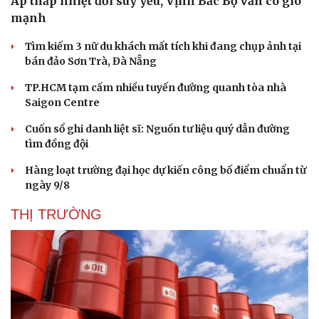
Áp thấp nhiệt đới suy yếu, Vịnh Bắc Bộ vẫn có gió
mạnh
Sức khỏe
Đời sống
Tìm kiếm 3 nữ du khách mất tích khi đang chụp ảnh tại
Dinh dưỡng - món ngon
Nhà đẹp
bán đảo Sơn Trà, Đà Nẵng
Cây thuốc
Blog
Sản phụ khoa
Tình yêu - Gia đình
TP.HCM tạm cấm nhiều tuyến đường quanh tòa nhà
Nhi khoa
Saigon Centre
Nam khoa
Làm đẹp - giảm cân
Cuốn sổ ghi danh liệt sĩ: Nguồn tư liệu quý dẫn đường
Phòng mạch online
tìm đồng đội
Ăn sạch sống khỏe
Hàng loạt trường đại học dự kiến công bố điểm chuẩn từ
ngày 9/8
THỊ TRƯỜNG