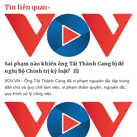
Tin liên quan
Sai phạm nào khiến ông Tất Thành Cang bị đề
nghị Bộ Chính trị kỷ luật?
VOV.VN - Ông Tất Thành Cang đã vi phạm nguyên tắc tập trung
dân chủ và quy chế làm việc, vi phạm thẩm quyền, nguyên tắc,
quy trình xử lý công việc....
Pháp luật
Quân sự - Quốc phòng
Vụ án
Vũ khí
Tin nóng
Việt Nam
Tư vấn luật
Phân tích