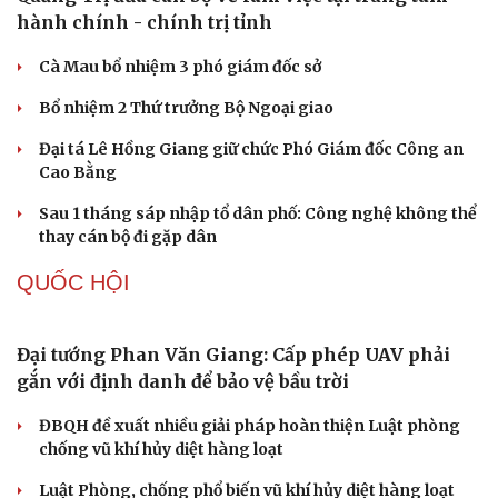
Hạt giống tâm hồn
Khởi tố vụ án buôn bán hàng nghìn sản phẩm giả
mạo thương hiệu
Bắt khẩn cấp bảo mẫu trong vụ hai trẻ nhỏ bị bạo hành
tại TP.HCM
Nóng 24h ngày 8/8: Công an làm việc với bảo mẫu bạo
hành trẻ ở TP.HCM
Bổ sung thẩm quyền xử phạt vi phạm hành chính với
nhiều chức danh
Công an xử lý vụ bảo mẫu có hành vi bạo hành trẻ em tại
TP.HCM
TỔ CHỨC NHÂN SỰ
Quảng Trị đưa cán bộ về làm việc tại trung tâm