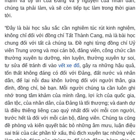
mạnh và uy tín của Đảng và ý nguyện của nhân dân,
chúng ta phải làm, và sẽ còn tiếp tục làm trong thời gian
tới.
“Đây là bài học sâu sắc cần nghiêm túc rút kinh nghiệm,
không chỉ đối với đồng chí Tất Thành Cang, mà là bài học
Thế giới
Multimedia
chung đối với tất cả chúng ta. Đề nghị từng đồng chí Uỷ
Quan sát
Video
viên Trung ương và mọi cán bộ, đảng viên, công chức cần
Cuộc sống đó đây
Ảnh
thường xuyên tu dưỡng, rèn luyện, thường xuyên tự soi,
Hồ sơ
E-Magazine
tự sửa để tránh đi vào
vết xe đổ
, gây ra những hậu quả,
Infographic
tổn thất không đáng có đối với Đảng, đất nước và nhân
dân, để lại nỗi đau khôn lường đối với người thân, gia
đình, đồng chí, bè bạn. Mỗi người chúng ta cần luôn ghi
nhớ trong tâm khảm của mình rằng, lợi ích của quốc gia,
dân tộc, của nhân dân, của Đảng là tối thượng; và danh dự
là điều thiêng liêng cao quý nhất đối với mỗi con người,
trước hết là đối với mỗi cán bộ, đảng viên. Chúng ta cũng
đề phòng và kiên quyết bác bỏ những âm mưu, luận điệu
sai trái của các phần tử xấu, thù địch xuyên tạc những việc