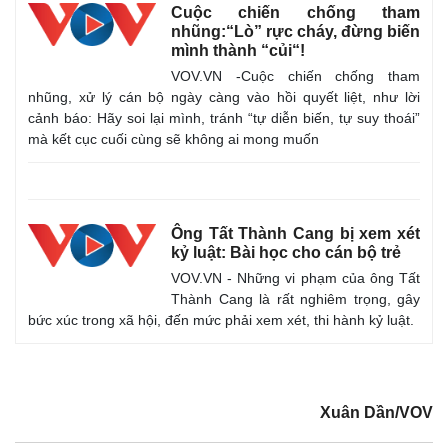
Kinh tế
Thị trường
Cuộc chiến chống tham
nhũng:“Lò” rực cháy, đừng biến
Bất động sản
Giá vàng
mình thành “củi“!
Khởi nghiệp
Tiêu dùng
VOV.VN -Cuộc chiến chống tham
Tỷ giá
nhũng, xử lý cán bộ ngày càng vào hồi quyết liệt, như lời
Chứng khoán
cảnh báo: Hãy soi lại mình, tránh “tự diễn biến, tự suy thoái”
Giá cà phê
mà kết cục cuối cùng sẽ không ai mong muốn
Ông Tất Thành Cang bị xem xét
kỷ luật: Bài học cho cán bộ trẻ
VOV.VN - Những vi phạm của ông Tất
Thành Cang là rất nghiêm trọng, gây
bức xúc trong xã hội, đến mức phải xem xét, thi hành kỷ luật.
Xuân Dần/VOV