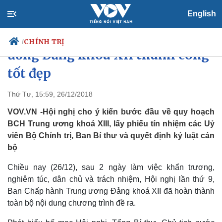
English
Hội nghị lần thứ 9, BCH Trung
CHÍNH TRỊ
/
ương Đảng khoá XII thành công
tốt đẹp
Chính trị
Xã hội
Thứ Tư, 15:59, 26/12/2018
Đảng
Tin 24h
VOV.VN -Hội nghị cho ý kiến bước đầu về quy hoạch
Tổ chức nhân sự
Dự báo thời tiết
BCH Trung ương khoá XIII, lấy phiếu tín nhiệm các Uỷ
Quốc hội
Giáo dục
viên Bộ Chính trị, Ban Bí thư và quyết định kỷ luật cán
Nhận diện sự thật
Dấu ấn VOV
bộ
Việc làm
Biển đảo
Chiều nay (26/12), sau 2 ngày làm việc khẩn trương,
nghiêm túc, dân chủ và trách nhiệm, Hội nghị lần thứ 9,
Ban Chấp hành Trung ương Đảng khoá XII đã hoàn thành
toàn bộ nội dung chương trình đề ra.