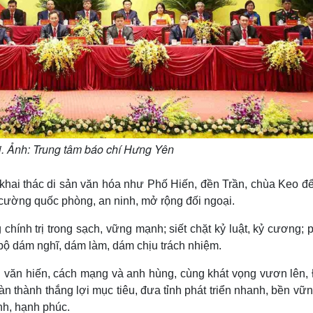
i. Ảnh: Trung tâm báo chí Hưng Yên
 khai thác di sản văn hóa như Phố Hiến, đền Trần, chùa Keo để
ăng cường quốc phòng, an ninh, mở rộng đối ngoại.
hính trị trong sạch, vững mạnh; siết chặt kỷ luật, kỷ cương;
 bộ dám nghĩ, dám làm, dám chịu trách nhiệm.
g văn hiến, cách mạng và anh hùng, cùng khát vọng vươn lên,
 thành thắng lợi mục tiêu, đưa tỉnh phát triển nhanh, bền vữn
nh, hạnh phúc.