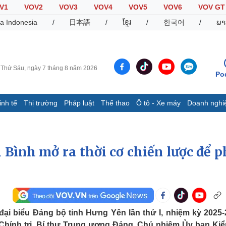
V1
VOV2
VOV3
VOV4
VOV5
VOV6
VOV GT
a Indonesia
/
日本語
/
ខ្មែរ
/
한국어
/
ພາ
Thứ Sáu, ngày 7 tháng 8 năm 2026
Po
inh tế
Thị trường
Pháp luật
Thể thao
Ô tô - Xe máy
Doanh nghi
Thế giới
Multimedia
K
Quan sát
Video
B
Bình mở ra thời cơ chiến lược để p
Cuộc sống đó đây
Ảnh
K
Hồ sơ
E-Magazine
Infographic
Thể thao
Ô tô - Xe máy
D
 đại biểu Đảng bộ tỉnh Hưng Yên lần thứ I, nhiệm kỳ 2025-
Bóng đá
Ô tô
T
Chính trị, Bí thư Trung ương Đảng, Chủ nhiệm Ủy ban Kiể