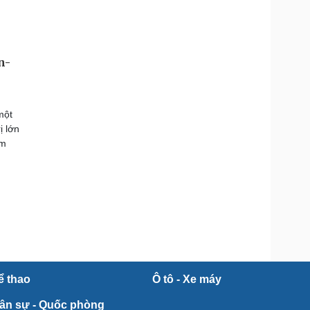
n-
một
ị lớn
âm
ể thao
Ô tô - Xe máy
ân sự - Quốc phòng