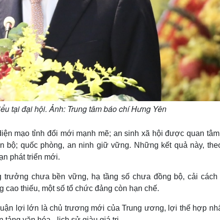
u tại đại hội. Ảnh: Trung tâm báo chí Hưng Yên
diện mạo tỉnh đổi mới mạnh mẽ; an sinh xã hội được quan tâm,
ến bộ; quốc phòng, an ninh giữ vững. Những kết quả này, the
n phát triển mới.
 trưởng chưa bền vững, hạ tầng số chưa đồng bộ, cải cách
g cao thiếu, một số tổ chức đảng còn hạn chế.
ận lợi lớn là chủ trương mới của Trung ương, lợi thế hợp nh
tảng văn hóa - lịch sử giàu giá trị.