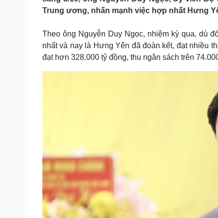
Tin nóng
Việt Nam
Trung ương, nhấn mạnh việc hợp nhất Hưng Yên 
Tư vấn luật
Phân tích
Theo ông Nguyễn Duy Ngọc, nhiệm kỳ qua, dù đối
nhất và nay là Hưng Yên đã đoàn kết, đạt nhiều th
Sức khỏe
Đời sống
đạt hơn 328.000 tỷ đồng, thu ngân sách trên 74.0
Dinh dưỡng - món ngon
Nhà đẹp
Cây thuốc
Blog
Sản phụ khoa
Tình yêu - Gia đình
Nhi khoa
Nam khoa
Làm đẹp - giảm cân
Phòng mạch online
Ăn sạch sống khỏe
Cải chính