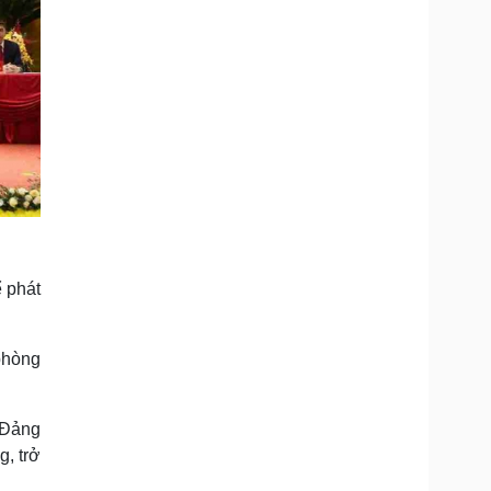
 phát
 phòng
 Đảng
g, trở