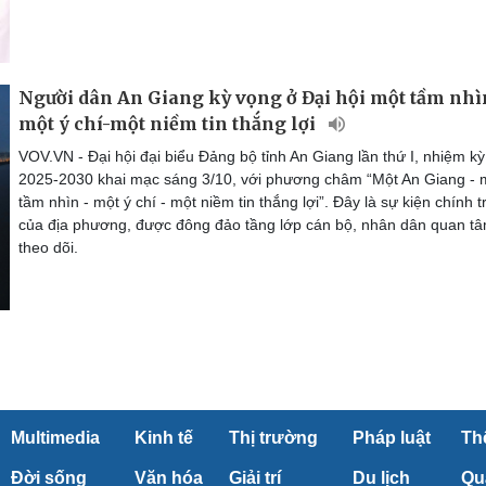
Người dân An Giang kỳ vọng ở Đại hội một tầm nhì
một ý chí-một niềm tin thắng lợi
VOV.VN - Đại hội đại biểu Đảng bộ tỉnh An Giang lần thứ I, nhiệm kỳ
2025-2030 khai mạc sáng 3/10, với phương châm “Một An Giang - 
tầm nhìn - một ý chí - một niềm tin thắng lợi”. Đây là sự kiện chính tr
của địa phương, được đông đảo tầng lớp cán bộ, nhân dân quan t
theo dõi.
Multimedia
Kinh tế
Thị trường
Pháp luật
Th
Đời sống
Văn hóa
Giải trí
Du lịch
Qu