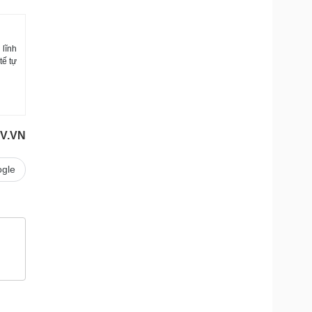
 lĩnh
tế tự
V.VN
gle