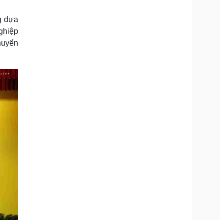
g dựa
nghiệp
huyển