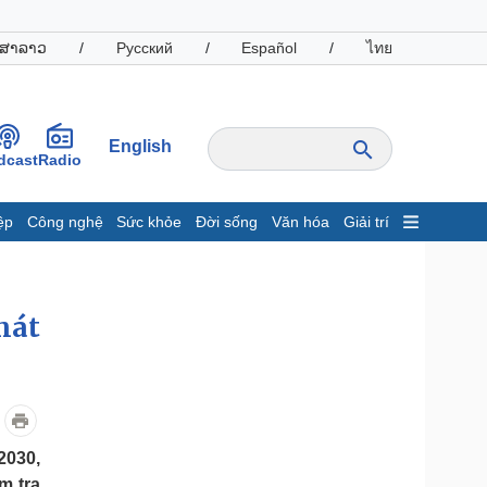
ສາລາວ
/
Русский
/
Español
/
ไทย
English
dcast
Radio
ệp
Công nghệ
Sức khỏe
Đời sống
Văn hóa
Giải trí
inh tế
Thị trường
ất động sản
Giá vàng
hát
hởi nghiệp
Tiêu dùng
Tỷ giá
Chứng khoán
Giá cà phê
oanh nghiệp
Công nghệ
2030,
hông tin doanh nghiệp
Sành điệu
m tra