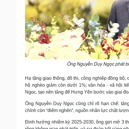
Ông Nguyễn Duy Ngọc phát biể
Hạ tầng giao thông, đô thị, công nghiệp đồng bộ, 
hộ nghèo giảm còn dưới 1%; văn hóa - xã hội ti
Ngọc, tạo nền tảng để Hưng Yên bước vào giai đoạ
Ông Nguyễn Duy Ngọc cũng chỉ rõ hạn chế: tăng
chính còn “điểm nghẽn”, nguồn nhân lực chất lượn
Định hướng nhiệm kỳ 2025-2030, ông gợi mở 3 thu
rộng không gian phát triển, và sự đoàn kết cùng nền 