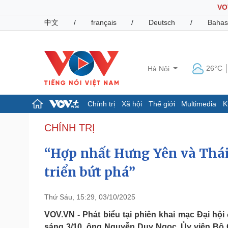
VO
中文
/
français
/
Deutsch
/
Bahas
26°C
Hà Nội
Chính trị
Xã hội
Thế giới
Multimedia
K
Chính trị
Xã hội
CHÍNH TRỊ
Đảng
Tin 24h
“Hợp nhất Hưng Yên và Thái 
Tổ chức nhân sự
Dự báo thời tiết
Quốc hội
Giáo dục
triển bứt phá”
Nhận diện sự thật
Dấu ấn VOV
Việc làm
Biển đảo
Thứ Sáu, 15:29, 03/10/2025
Pháp luật
Quân sự - Quốc phòng
VOV.VN - Phát biểu tại phiên khai mạc Đại hội
Vụ án
Vũ khí
sáng 3/10, ông Nguyễn Duy Ngọc, Ủy viên Bộ 