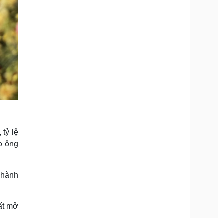
 tỷ lệ
o ông
 hành
ất mở