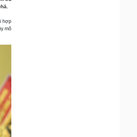
Doanh nghiệp 24h
Tin Công nghệ
phá.
Doanh nhân
Trải nghiệm
ì cộng đồng
Chuyển đổi số
i hợp
quy mô
u lịch
Podcast
Tư vấn
Câu chuyện thời sự
Săn Tour
Đọc truyện đêm khuya
heck-in
Cửa sổ tình yêu
Kể chuyện cho bé
Hạt giống tâm hồn