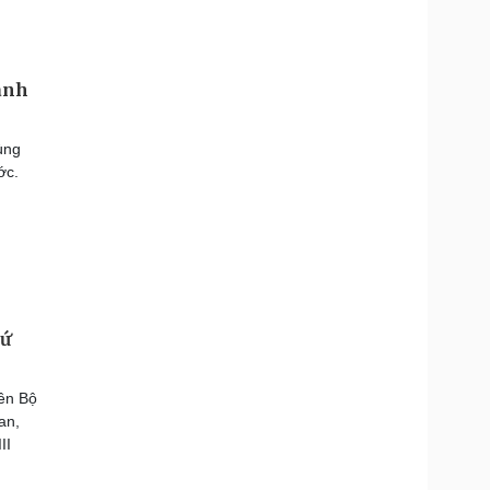
hành
ùng
ớc.
hứ
ên Bộ
an,
II