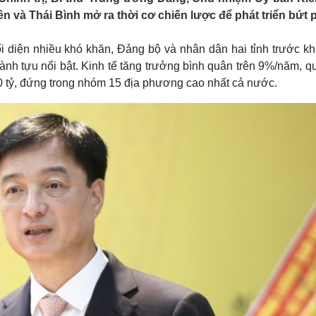
Lịch thi đấu bóng đá
Xe máy
và Thái Bình mở ra thời cơ chiến lược để phát triển bứt 
Thế giới thể thao
Tư vấn
eSports
V
 diện nhiều khó khăn, Đảng bộ và nhân dân hai tỉnh trước kh
Hậu trường
ành tựu nổi bật. Kinh tế tăng trưởng bình quân trên 9%/năm, 
Văn hóa
Giải trí
D
00 tỷ, đứng trong nhóm 15 địa phương cao nhất cả nước.
Sân khấu - Điện ảnh
Nghệ sĩ
Văn học
Thời trang
Âm nhạc
Sao Việt
c
Di sản