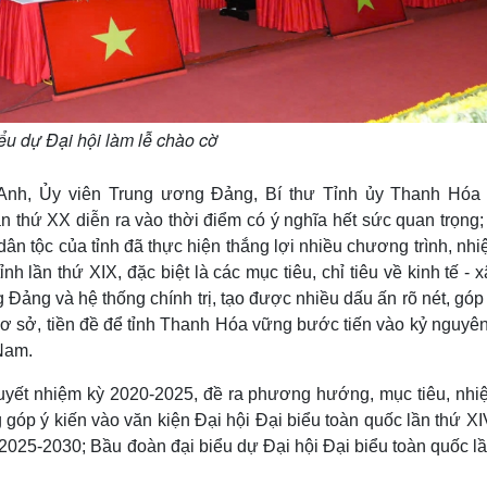
ểu dự Đại hội làm lễ chào cờ
 Anh, Ủy viên Trung ương Đảng, Bí thư Tỉnh ủy Thanh Hóa
 thứ XX diễn ra vào thời điểm có ý nghĩa hết sức quan trọng;
ân tộc của tỉnh đã thực hiện thắng lợi nhiều chương trình, nh
 lần thứ XIX, đặc biệt là các mục tiêu, chỉ tiêu về kinh tế - x
g Đảng và hệ thống chính trị, tạo được nhiều dấu ấn rõ nét, gó
ơ sở, tiền đề để tỉnh Thanh Hóa vững bước tiến vào kỷ nguyên
 Nam.
quyết nhiệm kỳ 2020-2025, đề ra phương hướng, mục tiêu, nhi
góp ý kiến vào văn kiện Đại hội Đại biểu toàn quốc lần thứ X
025-2030; Bầu đoàn đại biểu dự Đại hội Đại biểu toàn quốc lầ