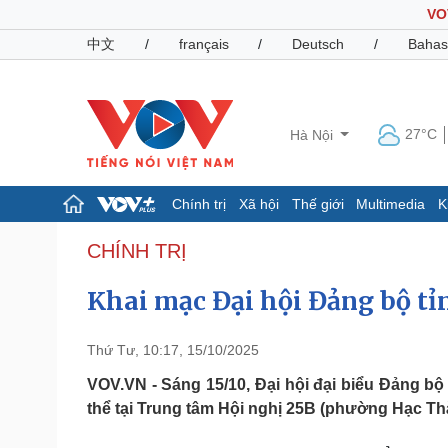
VO
中文
/
français
/
Deutsch
/
Bahas
27°C
Hà Nội
Chính trị
Xã hội
Thế giới
Multimedia
K
Chính trị
Xã hội
CHÍNH TRỊ
Đảng
Tin 24h
Khai mạc Đại hội Đảng bộ t
Tổ chức nhân sự
Dự báo thời tiết
Quốc hội
Giáo dục
Nhận diện sự thật
Dấu ấn VOV
Thứ Tư, 10:17, 15/10/2025
Việc làm
Biển đảo
VOV.VN - Sáng 15/10, Đại hội đại biểu Đảng bộ
thể tại Trung tâm Hội nghị 25B (phường Hạc Th
Pháp luật
Quân sự - Quốc phòng
Vụ án
Vũ khí