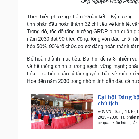
Ông Nguyễn Hồng Phong, 
Thực hiện phương châm “Đoàn kết – Kỷ cương – T
tỉnh phấn đấu hoàn thành 32 chỉ tiêu về kinh tế, 
Trong đó, tốc độ tăng trưởng GRDP bình quân gi
năm 2030 đạt 90 triệu đồng; tổng vốn đầu tư 5 năm
hóa 50%; 90% tổ chức cơ sở đảng hoàn thành tốt 
Để hoàn thành mục tiêu, Đại hội đề ra 8 nhiệm vụ 
và hệ thống chính trị trong sạch, vững mạnh; phát
hóa – xã hội; quản lý tài nguyên, bảo vệ môi tr
Hóa đến năm 2030 trong nhóm tỉnh dẫn đầu cả nước
Đại hội Đảng b
chủ tịch
VOV.VN - Sáng 14/10, Th
2025 - 2030. Tại phiên 
cơ quan điều hành, sẵn 