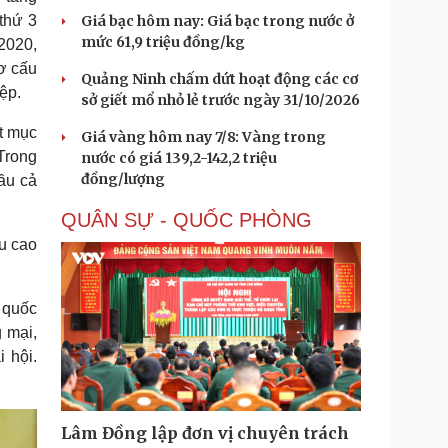
thứ 3
Giá bạc hôm nay: Giá bạc trong nước ở
mức 61,9 triệu đồng/kg
2020,
ơ cấu
Quảng Ninh chấm dứt hoạt động các cơ
ệp.
sở giết mổ nhỏ lẻ trước ngày 31/10/2026
ợt mục
Giá vàng hôm nay 7/8: Vàng trong
 Trong
nước có giá 139,2-142,2 triệu
đồng/lượng
ầu cả
QUÂN SỰ - QUỐC PHÒNG
u cao
m quốc
 mại,
i hội.
Lâm Đồng lập đơn vị chuyên trách