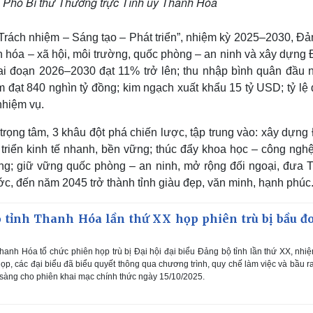
Phó Bí thư Thường trực Tỉnh ủy Thanh Hóa
rách nhiệm – Sáng tạo – Phát triển”, nhiệm kỳ 2025–2030, Đả
văn hóa – xã hội, môi trường, quốc phòng – an ninh và xây dựng
ai đoạn 2026–2030 đạt 11% trở lên; thu nhập bình quân đầu 
 đạt 840 nghìn tỷ đồng; kim ngạch xuất khẩu 15 tỷ USD; tỷ lệ 
nhiệm vụ.
trọng tâm, 3 khâu đột phá chiến lược, tập trung vào: xây dựn
 triển kinh tế nhanh, bền vững; thúc đẩy khoa học – công ngh
ường; giữ vững quốc phòng – an ninh, mở rộng đối ngoại, đưa 
, đến năm 2045 trở thành tỉnh giàu đẹp, văn minh, hạnh phúc
ộ tỉnh Thanh Hóa lần thứ XX họp phiên trù bị bầu đ
anh Hóa tổ chức phiên họp trù bị Đại hội đại biểu Đảng bộ tỉnh lần thứ XX, nhi
họp, các đại biểu đã biểu quyết thông qua chương trình, quy chế làm việc và bầu r
sàng cho phiên khai mạc chính thức ngày 15/10/2025.