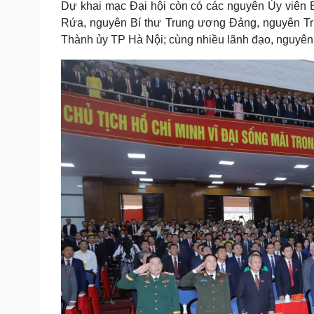
Dự khai mạc Đại hội còn có các nguyên Ủy viên 
Tin nóng
Việt Nam
Rứa, nguyên Bí thư Trung ương Đảng, nguyên T
Tư vấn luật
Phân tích
Thành ủy TP Hà Nội; cùng nhiều lãnh đạo, nguyê
Sức khỏe
Đời sống
Dinh dưỡng - món ngon
Nhà đẹp
Cây thuốc
Blog
Sản phụ khoa
Tình yêu - Gia đình
Nhi khoa
Nam khoa
Làm đẹp - giảm cân
Phòng mạch online
Ăn sạch sống khỏe
Cải chính