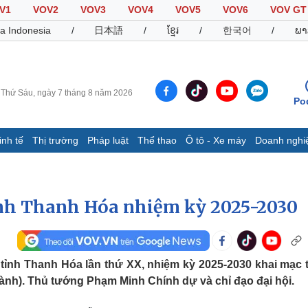
V1
VOV2
VOV3
VOV4
VOV5
VOV6
VOV GT
a Indonesia
/
日本語
/
ខ្មែរ
/
한국어
/
ພາ
Thứ Sáu, ngày 7 tháng 8 năm 2026
Po
inh tế
Thị trường
Pháp luật
Thể thao
Ô tô - Xe máy
Doanh nghi
Thế giới
Multimedia
K
Quan sát
Video
B
ỉnh Thanh Hóa nhiệm kỳ 2025-2030
Cuộc sống đó đây
Ảnh
K
Hồ sơ
E-Magazine
Infographic
 tỉnh Thanh Hóa lần thứ XX, nhiệm kỳ 2025-2030 khai mạc 
ành). Thủ tướng Phạm Minh Chính dự và chỉ đạo đại hội.
Thể thao
Ô tô - Xe máy
D
Bóng đá
Ô tô
T