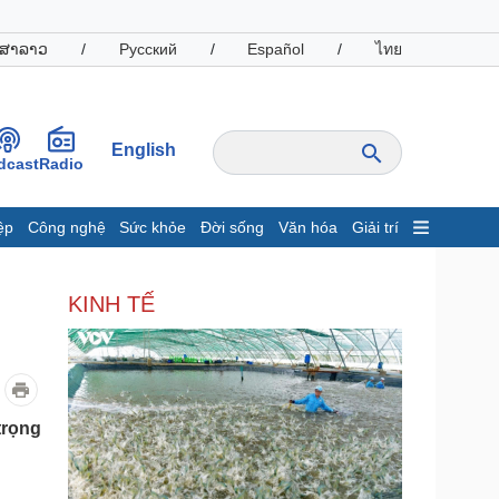
ສາລາວ
/
Русский
/
Español
/
ไทย
English
dcast
Radio
ệp
Công nghệ
Sức khỏe
Đời sống
Văn hóa
Giải trí
inh tế
Thị trường
KINH TẾ
ất động sản
Giá vàng
hởi nghiệp
Tiêu dùng
Tỷ giá
Chứng khoán
Giá cà phê
trọng
oanh nghiệp
Công nghệ
hông tin doanh nghiệp
Sành điệu