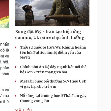
Xung đột Mỹ - Iran tạo hiệu ứng
domino, Ukraine chịu ảnh hưởng
 nhấn
Thời sự quốc tế trưa 7/8: Khủng hoảng
 đó là
tên lửa Patriot làm lộ điểm yếu của
iệm vụ
NATO
ã hội,
Chính phủ Ấn Độ đẩy mạnh kết nối thế
p phần
hệ Gen Z trên mạng xã hội
 phát
Meta bị buộc bồi thường 567 triệu USD
vì gây hại cho trẻ em
ệm vụ
Nổ súng tại trường học ở Thái Lan gây
IV của
thương vong lớn
n thứ