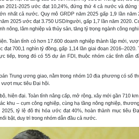
ạn 2021-2025 ước đạt 10,24%, đứng thứ 4 cả nước và đứng 
ế lớn nhất cả nước. Quy mô GRDP năm 2025 gấp 1,9 lần năm 
năm 2025 ước đạt 3.750 USD/người, gấp 1,7 lần năm 2020. C
nh nông, lâm nghiệp và thủy sản, tăng tỷ trọng ngành công nghi
hiện. Toàn tỉnh có hơn 17.600 doanh nghiệp thành lập mới, vư
ớc đạt 700,1 nghìn tỷ đồng, gấp 1,14 lần giai đoạn 2016–2020.
ực tiếp, trong đó có 55 dự án FDI, thuộc nhóm các tỉnh dẫn đ
án Trung ương giao, nằm trong nhóm 10 địa phương có số th
 vượt mục tiêu Đại hội.
 bộ, hiện đại. Toàn tỉnh nâng cấp, mở rộng, xây mới gần 710 k
 các khu – cụm công nghiệp, cùng hạ tầng nông nghiệp, thương
m 2025, tỷ lệ đô thị hóa ước đạt 40%, hoàn thành mục tiêu Đạ
ổi bật, duy trì trong nhóm dẫn đầu cả nước.