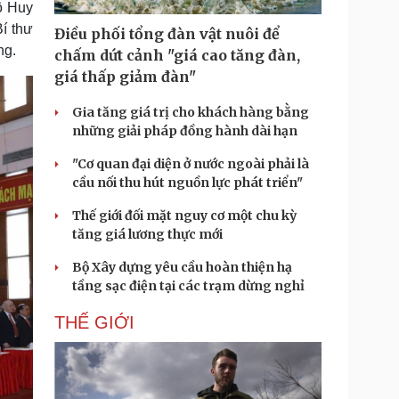
ô Huy
Doanh nghiệp 24h
Tin Công nghệ
í thư
Doanh nhân
Trải nghiệm
Điều phối tổng đàn vật nuôi để
ì cộng đồng
Chuyển đổi số
ng.
chấm dứt cảnh "giá cao tăng đàn,
giá thấp giảm đàn"
u lịch
Podcast
Gia tăng giá trị cho khách hàng bằng
Tư vấn
Câu chuyện thời sự
những giải pháp đồng hành dài hạn
Săn Tour
Đọc truyện đêm khuya
heck-in
Cửa sổ tình yêu
"Cơ quan đại diện ở nước ngoài phải là
Kể chuyện cho bé
cầu nối thu hút nguồn lực phát triển"
Hạt giống tâm hồn
Thế giới đối mặt nguy cơ một chu kỳ
tăng giá lương thực mới
Bộ Xây dựng yêu cầu hoàn thiện hạ
tầng sạc điện tại các trạm dừng nghỉ
THẾ GIỚI