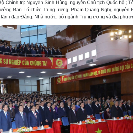
Bộ Chính trị: Nguyễn Sinh Hùng, nguyên Chủ tịch Quốc hội; T
Lịch thi đấu bóng đá
Xe máy
rưởng Ban Tổ chức Trung ương; Phạm Quang Nghị, nguyên B
Thế giới thể thao
Tư vấn
eSports
V
n lãnh đạo Đảng, Nhà nước, bộ ngành Trung ương và địa phươ
Hậu trường
Văn hóa
Giải trí
D
Sân khấu - Điện ảnh
Nghệ sĩ
Văn học
Thời trang
Âm nhạc
Sao Việt
c
Di sản