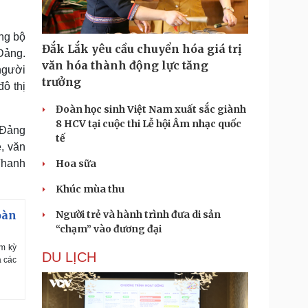
ng bộ
Đắk Lắk yêu cầu chuyển hóa giá trị
 Đảng.
văn hóa thành động lực tăng
người
trưởng
đô thị
Đoàn học sinh Việt Nam xuất sắc giành
8 HCV tại cuộc thi Lễ hội Âm nhạc quốc
g Đảng
tế
ệ, văn
Hoa sữa
Thanh
.
Khúc mùa thu
Người trẻ và hành trình đưa di sản
oàn
“chạm” vào đương đại
ệm kỳ
DU LỊCH
a các