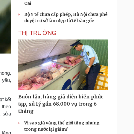
Cai
Bộ Y tế chưa cấp phép, Hà Nội chưa phê
duyệt cơ sở làm đẹp từ tế bào gốc
THỊ TRƯỜNG
hong,
 yếu,
Buôn lậu, hàng giả diễn biến phức
ạt kết
tạp, xử lý gần 68.000 vụ trong 6
 theo
tháng
g, sửa
Vì sao giá vàng thế giới tăng nhưng
trong nước lại giảm?
ộ tăng