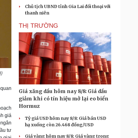
Chủ tịch UBND tỉnh Gia Lai đối thoại với
thanh niên
THỊ TRƯỜNG
i)
 quan
Giá xăng dầu hôm nay 8/8: Giá dầu
giảm khi có tín hiệu mở lại eo biển
Hormuz
 hoạch
nh giá
Tỷ giá USD hôm nay 8/8: Giá bán USD
 ngân
hạ xuống còn 26.468 đồng/USD
ầu tư
Giá vàng hôm nay 8/8: Giá vàng trong
 giai