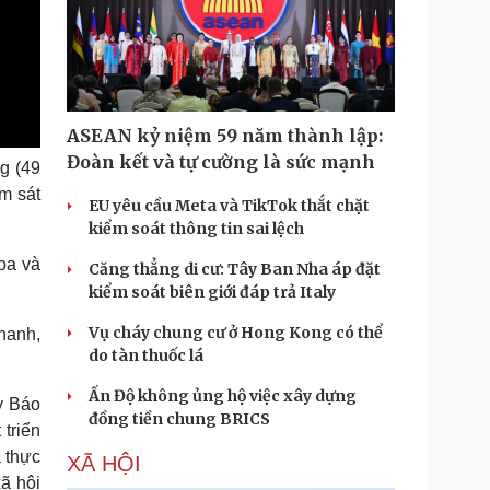
ASEAN kỷ niệm 59 năm thành lập:
Đoàn kết và tự cường là sức mạnh
g (49
ám sát
EU yêu cầu Meta và TikTok thắt chặt
kiểm soát thông tin sai lệch
oa và
Căng thẳng di cư: Tây Ban Nha áp đặt
kiểm soát biên giới đáp trả Italy
Vụ cháy chung cư ở Hong Kong có thể
hanh,
do tàn thuốc lá
Ấn Độ không ủng hộ việc xây dựng
y Báo
đồng tiền chung BRICS
 triển
ả thực
XÃ HỘI
xã hội