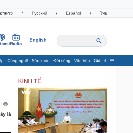
ສາລາວ
/
Русский
/
Español
/
ไทย
English
dcast
Radio
ệp
Công nghệ
Sức khỏe
Đời sống
Văn hóa
Giải trí
inh tế
Thị trường
KINH TẾ
ất động sản
Giá vàng
hởi nghiệp
Tiêu dùng
Tỷ giá
Chứng khoán
Giá cà phê
ây là
oanh nghiệp
Công nghệ
hông tin doanh nghiệp
Sành điệu