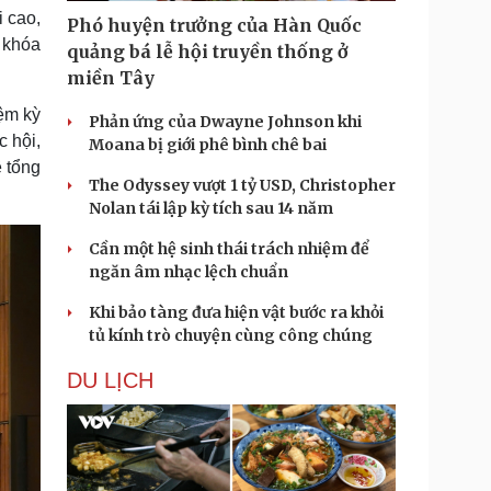
 cao,
Phó huyện trưởng của Hàn Quốc
 khóa
quảng bá lễ hội truyền thống ở
miền Tây
ệm kỳ
Phản ứng của Dwayne Johnson khi
 hội,
Moana bị giới phê bình chê bai
 tổng
The Odyssey vượt 1 tỷ USD, Christopher
Nolan tái lập kỳ tích sau 14 năm
Cần một hệ sinh thái trách nhiệm để
ngăn âm nhạc lệch chuẩn
Khi bảo tàng đưa hiện vật bước ra khỏi
tủ kính trò chuyện cùng công chúng
DU LỊCH