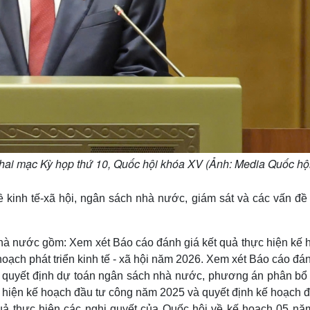
hai mạc Kỳ họp thứ 10, Quốc hội khóa XV (Ảnh: Media Quốc hộ
ề kinh tế-xã hội, ngân sách nhà nước, giám sát và các vấn đề
 nhà nước gồm: Xem xét Báo cáo đánh giá kết quả thực hiện kế
 hoạch phát triển kinh tế - xã hội năm 2026. Xem xét Báo cáo đá
 quyết định dự toán ngân sách nhà nước, phương án phân bổ
 hiện kế hoạch đầu tư công năm 2025 và quyết định kế hoạch đ
ả thực hiện các nghị quyết của Quốc hội về kế hoạch 05 năm