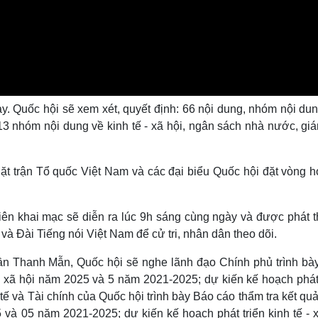
y. Quốc hội sẽ xem xét, quyết định: 66 nội dung, nhóm nội dun
 13 nhóm nội dung về kinh tế - xã hội, ngân sách nhà nước, gi
t trận Tổ quốc Việt Nam và các đại biểu Quốc hội đặt vòng h
hiên khai mạc sẽ diễn ra lúc 9h sáng cùng ngày và được phát t
 và Đài Tiếng nói Việt Nam để cử tri, nhân dân theo dõi.
rần Thanh Mẫn, Quốc hội sẽ nghe lãnh đạo Chính phủ trình bà
 - xã hội năm 2025 và 5 năm 2021-2025; dự kiến kế hoạch phát
tế và Tài chính của Quốc hội trình bày Báo cáo thẩm tra kết qu
5 và 05 năm 2021-2025; dự kiến kế hoạch phát triển kinh tế - 