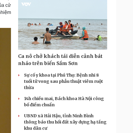
ủa cử
 nhiệm
Ca nô chở khách tái diễn cảnh bát
nháo trên biển Sầm Sơn
Sự cố y khoa tại Phú Thọ: Bệnh nhi 8
tuổi tử vong sau phẫu thuật viêm ruột
thừa
14h chiều mai, Bách khoa Hà Nội công
bố điểm chuẩn
UBND xã Hải Hậu, tỉnh Ninh Bình
thông báo thu hồi đất xây dựng hạ tầng
khu dân cư