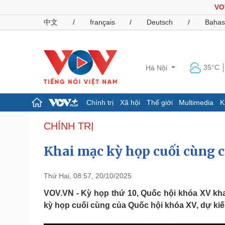
VO
中文
/
français
/
Deutsch
/
Bahas
35°C
Hà Nội
Chính trị
Xã hội
Thế giới
Multimedia
K
Chính trị
Xã hội
CHÍNH TRỊ
Đảng
Tin 24h
Khai mạc kỳ họp cuối cùng 
Tổ chức nhân sự
Dự báo thời tiết
Quốc hội
Giáo dục
Nhận diện sự thật
Dấu ấn VOV
Thứ Hai, 08:57, 20/10/2025
Việc làm
Biển đảo
VOV.VN - Kỳ họp thứ 10, Quốc hội khóa XV kha
kỳ họp cuối cùng của Quốc hội khóa XV, dự kiến
Pháp luật
Quân sự - Quốc phòng
Vụ án
Vũ khí