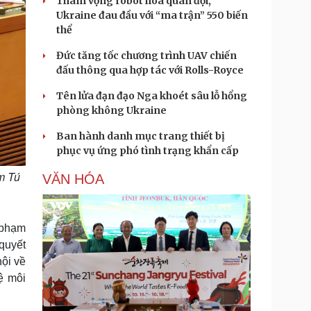
Tham vọng robot hóa quân đội,
Ukraine đau đầu với “ma trận” 550 biến
thể
Đức tăng tốc chương trình UAV chiến
đấu thông qua hợp tác với Rolls-Royce
Tên lửa đạn đạo Nga khoét sâu lỗ hổng
phòng không Ukraine
Ban hành danh mục trang thiết bị
phục vụ ứng phó tình trạng khẩn cấp
m Tú
VĂN HÓA
 phạm
 quyết
ội về
ệ môi