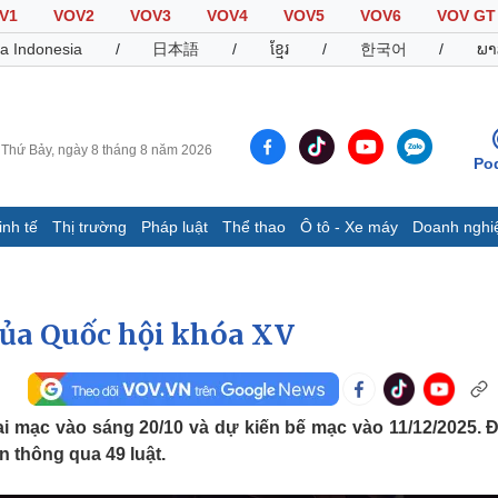
V1
VOV2
VOV3
VOV4
VOV5
VOV6
VOV GT
a Indonesia
/
日本語
/
ខ្មែរ
/
한국어
/
ພາ
Thứ Bảy, ngày 8 tháng 8 năm 2026
Po
inh tế
Thị trường
Pháp luật
Thể thao
Ô tô - Xe máy
Doanh nghi
Thế giới
Multimedia
K
Quan sát
Video
B
của Quốc hội khóa XV
Cuộc sống đó đây
Ảnh
K
Hồ sơ
E-Magazine
Infographic
i mạc vào sáng 20/10 và dự kiến bế mạc vào 11/12/2025. Đ
 thông qua 49 luật.
Thể thao
Ô tô - Xe máy
D
Bóng đá
Ô tô
T