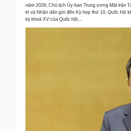
năm 2026; Chủ tịch Ủy ban Trung ương Mặt trận Tổ
tri và Nhân dân gửi đến Kỳ họp thứ 10, Quốc hội k
kỳ khoá XV của Quốc hội…