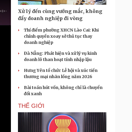
Doanh nghiệp 24h
Tin Công nghệ
Doanh nhân
Trải nghiệm
Xử lý đến cùng vướng mắc, không
ì cộng đồng
Chuyển đổi số
đẩy doanh nghiệp đi vòng
Thí điểm phường XHCN Lào Cai: Khi
u lịch
Podcast
chính quyền xoay sở thủ tục thay
Tư vấn
Câu chuyện thời sự
doanh nghiệp
Săn Tour
Đọc truyện đêm khuya
heck-in
Cửa sổ tình yêu
Đà Nẵng: Phát hiện và xử lý vụ kinh
Kể chuyện cho bé
doanh lô than hoạt tính nhập lậu
Hạt giống tâm hồn
Hưng Yên tổ chức Lễ hội và xúc tiến
thương mại nhãn lồng năm 2026
Bài toán hút vốn, không chỉ là chuyển
đổi xanh
THẾ GIỚI