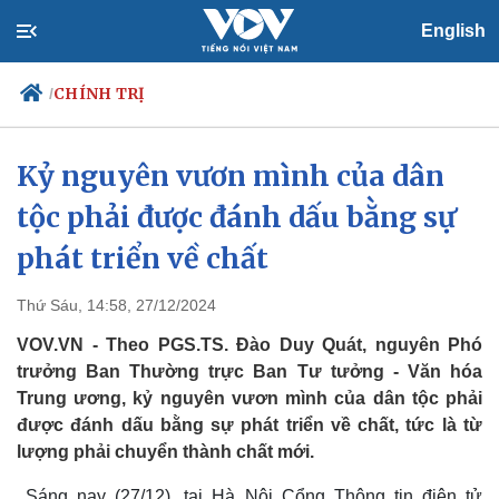
English
CHÍNH TRỊ
/
Kỷ nguyên vươn mình của dân
tộc phải được đánh dấu bằng sự
Chính trị
Xã hội
Đảng
Tin 24h
phát triển về chất
Tổ chức nhân sự
Dự báo thời tiết
Quốc hội
Giáo dục
Thứ Sáu, 14:58, 27/12/2024
Nhận diện sự thật
Dấu ấn VOV
Việc làm
VOV.VN - Theo PGS.TS. Đào Duy Quát, nguyên Phó
Biển đảo
trưởng Ban Thường trực Ban Tư tưởng - Văn hóa
Trung ương, kỷ nguyên vươn mình của dân tộc phải
được đánh dấu bằng sự phát triển về chất, tức là từ
lượng phải chuyển thành chất mới.
Sáng nay (27/12), tại Hà Nội Cổng Thông tin điện tử