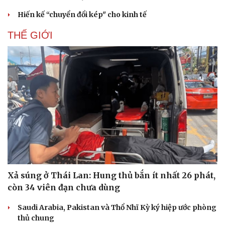
Hiến kế “chuyển đổi kép" cho kinh tế
THẾ GIỚI
Doanh nghiệp
Công nghệ
Thông tin doanh nghiệp
Sành điệu
Doanh nghiệp 24h
Tin Công nghệ
Doanh nhân
Trải nghiệm
Vì cộng đồng
Chuyển đổi số
Xả súng ở Thái Lan: Hung thủ bắn ít nhất 26 phát,
còn 34 viên đạn chưa dùng
Saudi Arabia, Pakistan và Thổ Nhĩ Kỳ ký hiệp ước phòng
thủ chung