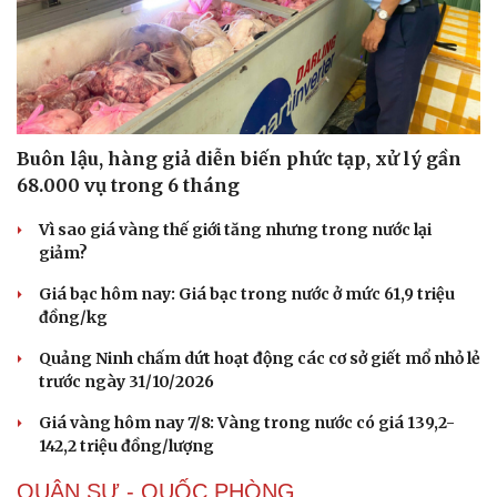
Sức khỏe
Đời sống
Dinh dưỡng - món ngon
Nhà đẹp
Buôn lậu, hàng giả diễn biến phức tạp, xử lý gần
Cây thuốc
Blog
68.000 vụ trong 6 tháng
Sản phụ khoa
Tình yêu - Gia đình
Nhi khoa
Vì sao giá vàng thế giới tăng nhưng trong nước lại
Nam khoa
giảm?
Làm đẹp - giảm cân
Giá bạc hôm nay: Giá bạc trong nước ở mức 61,9 triệu
Phòng mạch online
đồng/kg
Ăn sạch sống khỏe
Quảng Ninh chấm dứt hoạt động các cơ sở giết mổ nhỏ lẻ
trước ngày 31/10/2026
Giá vàng hôm nay 7/8: Vàng trong nước có giá 139,2-
142,2 triệu đồng/lượng
QUÂN SỰ - QUỐC PHÒNG