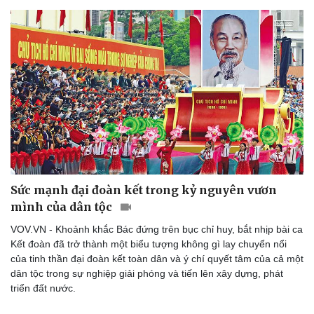
Thể thao
Ô tô - Xe máy
Bóng đá
Ô tô
Lịch thi đấu bóng đá
Xe máy
Thế giới thể thao
Tư vấn
eSports
Hậu trường
Sức mạnh đại đoàn kết trong kỷ nguyên vươn
mình của dân tộc
VOV.VN - Khoảnh khắc Bác đứng trên bục chỉ huy, bắt nhịp bài ca
Kết đoàn đã trở thành một biểu tượng không gì lay chuyển nổi
của tinh thần đại đoàn kết toàn dân và ý chí quyết tâm của cả một
dân tộc trong sự nghiệp giải phóng và tiến lên xây dựng, phát
triển đất nước.