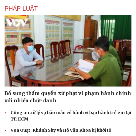
PHÁP LUẬT
Du lịch
Podcast
Tư vấn
Câu chuyện thời sự
Săn Tour
Đọc truyện đêm khuya
check-in
Cửa sổ tình yêu
Kể chuyện cho bé
Hạt giống tâm hồn
Bổ sung thẩm quyền xử phạt vi phạm hành chính
với nhiều chức danh
Công an xử lý vụ bảo mẫu có hành vi bạo hành trẻ em tại
TP.HCM
Vua Quạt, Khánh Sky và Hồ Văn Khoa bị khởi tố