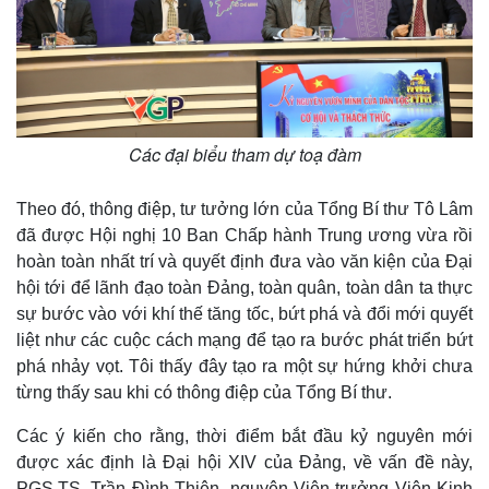
Các đại biểu tham dự toạ đàm
Theo đó, thông điệp, tư tưởng lớn của Tổng Bí thư Tô Lâm
đã được Hội nghị 10 Ban Chấp hành Trung ương vừa rồi
hoàn toàn nhất trí và quyết định đưa vào văn kiện của Đại
hội tới để lãnh đạo toàn Đảng, toàn quân, toàn dân ta thực
sự bước vào với khí thế tăng tốc, bứt phá và đổi mới quyết
liệt như các cuộc cách mạng để tạo ra bước phát triển bứt
phá nhảy vọt. Tôi thấy đây tạo ra một sự hứng khởi chưa
từng thấy sau khi có thông điệp của Tổng Bí thư.
Các ý kiến cho rằng, thời điểm bắt đầu kỷ nguyên mới
được xác định là Đại hội XIV của Đảng, về vấn đề này,
PGS.TS. Trần Đình Thiên, nguyên Viện trưởng Viện Kinh