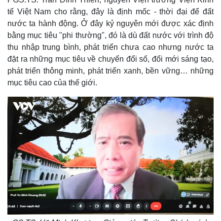
tế Việt Nam cho rằng, đây là định mốc - thời đại để đất
nước ta hành động. Ở đây kỷ nguyên mới được xác định
bằng mục tiêu "phi thường", đó là dù đất nước với trình độ
thu nhập trung bình, phát triển chưa cao nhưng nước ta
đặt ra những mục tiêu về chuyển đổi số, đổi mới sáng tạo,
phát triển thông minh, phát triển xanh, bền vững… những
mục tiêu cao của thế giới.
Kinh tế
Thị trường
Bất động sản
Giá vàng
Khởi nghiệp
Tiêu dùng
Tỷ giá
Chứng khoán
Giá cà phê