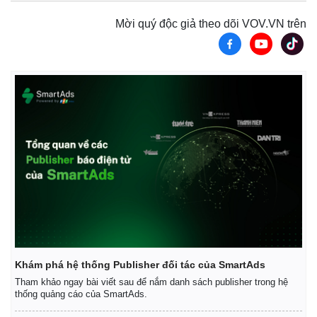
Mời quý độc giả theo dõi VOV.VN trên
Khám phá hệ thống Publisher đối tác của SmartAds
Tham khảo ngay bài viết sau để nắm danh sách publisher trong hệ
thống quảng cáo của SmartAds.