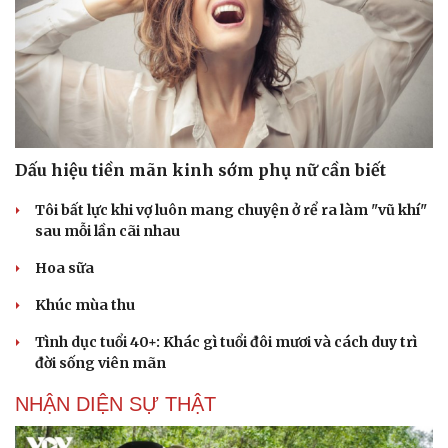
Dấu hiệu tiền mãn kinh sớm phụ nữ cần biết
Tôi bất lực khi vợ luôn mang chuyện ở rể ra làm "vũ khí"
sau mỗi lần cãi nhau
Hoa sữa
Khúc mùa thu
Tình dục tuổi 40+: Khác gì tuổi đôi mươi và cách duy trì
đời sống viên mãn
NHẬN DIỆN SỰ THẬT