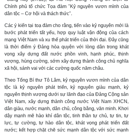
Chính phủ tổ chức Tọa đàm "Kỷ nguyên vươn mình của
dân tộc – Cơ hội và thách thức".
Các ý kiến tại toạ đàm cho rằng, tiến vào kỷ nguyên mới là
bước phát triển tất yếu, hợp quy luật vận động của cách
mạng Việt Nam và xu thế phát triển của thời đại. Đây cũng
là thời điểm ý Đảng hòa quyện với lòng dân trong khát
vọng xây dựng đất nước phồn vinh, hạnh phúc, thịnh
vượng, hùng cường, sớm xây dựng thành công chủ nghĩa
xã hội, sánh vai với các cường quốc năm châu.
Theo Tổng Bí thư Tô Lâm, kỷ nguyên vươn mình của dân
tộc là kỷ nguyên phát triển, kỷ nguyên giàu mạnh, kỷ
nguyên thịnh vượng dưới sự lãnh đạo của Đảng Cộng sản
Việt Nam, xây dựng thành công nước Việt Nam XHCN,
dân giàu, nước mạnh, dân chủ, công bằng, văn minh. Khơi
dậy mạnh mẽ hào khí dân tộc, tinh thần tự chủ, tự tin, tự
lực, tự cường, tự hào dân tộc, khát vọng phát triển đất
nước; kết hợp chặt chẽ sức mạnh dân tộc với sức mạnh