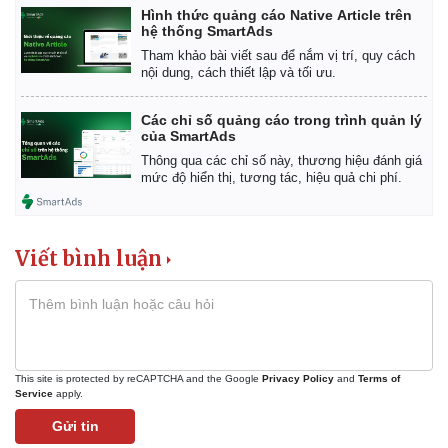
Hình thức quảng cáo Native Article trên
hệ thống SmartAds
Tham khảo bài viết sau để nắm vị trí, quy cách
nội dung, cách thiết lập và tối ưu.
Các chỉ số quảng cáo trong trình quản lý
của SmartAds
Thông qua các chỉ số này, thương hiệu đánh giá
mức độ hiển thị, tương tác, hiệu quả chi phí.
Pháp luật
Quân sự - Quốc phòng
Vụ án
Vũ khí
Tin nóng
Việt Nam
Tư vấn luật
Phân tích
Viết bình luận
This site is protected by reCAPTCHA and the Google
Privacy Policy
and
Terms of
Service
apply.
Gửi tin