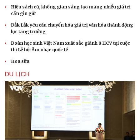
Hiệu sách cũ, không gian sáng tạo mang nhiều giá trị
cần gìn giữ
Đắk Lắk yêu cầu chuyển hóa giá trị văn hóa thành động
lực tăng trưởng
Đoàn học sinh Việt Nam xuất sắc giành 8 HCV tại cuộc
thi Lễ hội Âm nhạc quốc tế
Văn hóa
Giải trí
Hoa sữa
Sân khấu - Điện ảnh
Nghệ sĩ
Văn học
Thời trang
DU LỊCH
Âm nhạc
Sao Việt
Di sản