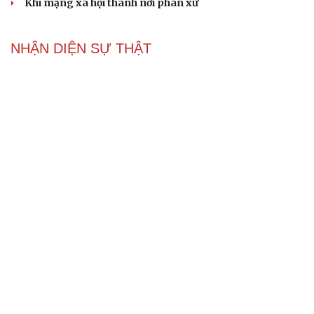
Khi mạng xã hội thành nơi phán xử
NHẬN DIỆN SỰ THẬT
Thành tựu nhân quyền ở Việt Nam: Sự thật được
chứng minh qua những số liệu cụ thể
Thực tiễn vận hành chính quyền ba cấp bác bỏ mọi luận
điệu xuyên tạc