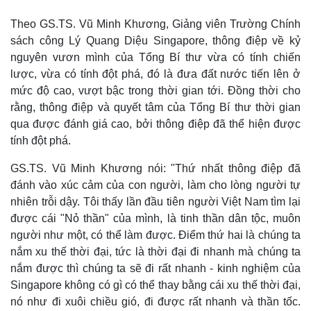
Theo GS.TS. Vũ Minh Khương, Giảng viên Trường Chính
sách công Lý Quang Diệu Singapore, thông điệp về kỷ
nguyên vươn mình của Tổng Bí thư vừa có tính chiến
lược, vừa có tính đột phá, đó là đưa đất nước tiến lên ở
mức độ cao, vượt bậc trong thời gian tới. Đồng thời cho
rằng, thông điệp và quyết tâm của Tổng Bí thư thời gian
qua được đánh giá cao, bởi thông điệp đã thể hiện được
tính đột phá.
Thế giới
Multimedia
Quan sát
Video
GS.TS. Vũ Minh Khương nói: "Thứ nhất thông điệp đã
Cuộc sống đó đây
Ảnh
đánh vào xúc cảm của con người, làm cho lòng người tự
Hồ sơ
E-Magazine
nhiên trỗi dậy. Tôi thấy lần đầu tiên người Việt Nam tìm lại
Infographic
được cái "Nỏ thần" của mình, là tinh thần dân tộc, muôn
người như một, có thể làm được. Điểm thứ hai là chúng ta
nắm xu thế thời đại, tức là thời đại đi nhanh mà chúng ta
nắm được thì chúng ta sẽ đi rất nhanh - kinh nghiệm của
Singapore không có gì có thể thay bằng cái xu thế thời đại,
nó như đi xuôi chiều gió, đi được rất nhanh và thần tốc.