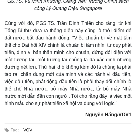
GS.TS. Vũ Minh Khương, Giảng viên Trường Chính sách
công Lý Quang Diệu Singapore
Cùng với đó, PGS.TS. Trần Đình Thiên cho rằng, từ khi
Tổng Bí thư đưa ra thông điệp này cũng là thời điểm để
đất nước bắt đầu hành động: "Việc chuẩn bị về mặt tâm
thế cho Đại hội XIV chính là chuẩn bị tầm nhìn, tư duy phát
triển, định vị bản thân mình cho chuẩn, đứng đối diện với
một tương lai, một tương lai chúng ta đã xác định những
đường nét lớn. Thứ hai khó không kém đó là chúng ta phải
tạo ra chân dung mới của mình và các hành vi đầu tiên,
việc đầu tiên, phát động đầu tiên là phải thay đổi chính là
thể chế Nhà nước, bộ máy Nhà nước, từ bộ máy Nhà
nước mới dẫn đến con người. Tôi cho rằng đấy là việc một
hình mẫu cho sự phát triển xã hội và đúng với logic."
Nguyễn Hằng/VOV1
Tag:
VOV