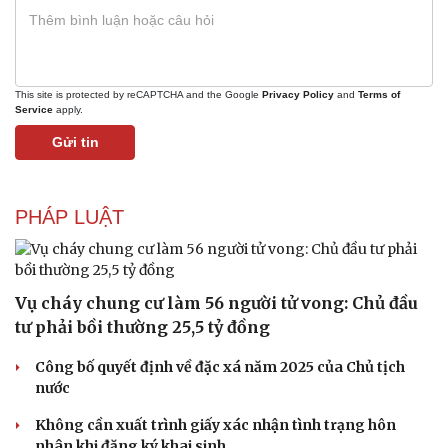
This site is protected by reCAPTCHA and the Google
Privacy Policy
and
Terms of
Service
apply.
Gửi tin
PHÁP LUẬT
Vụ cháy chung cư làm 56 người tử vong: Chủ đầu
tư phải bồi thường 25,5 tỷ đồng
Công bố quyết định về đặc xá năm 2025 của Chủ tịch
nước
Văn hóa
Giải trí
Không cần xuất trình giấy xác nhận tình trạng hôn
Sân khấu - Điện ảnh
Nghệ sĩ
nhân khi đăng ký khai sinh