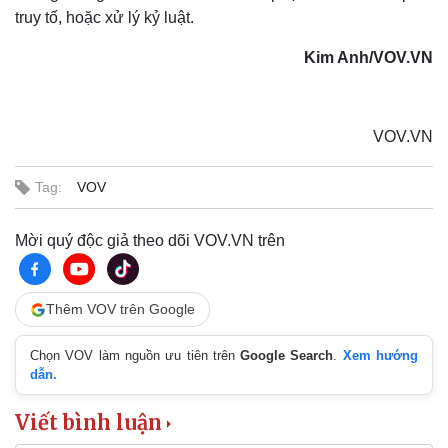
truy tố, hoặc xử lý kỷ luật.
Kim Anh/VOV.VN
VOV.VN
Tag:
VOV
Sức khỏe
Đời sống
Dinh dưỡng - món ngon
Nhà đẹp
Cây thuốc
Blog
Mời quý độc giả theo dõi VOV.VN trên
Sản phụ khoa
Tình yêu - Gia đình
Nhi khoa
Nam khoa
Thêm VOV trên Google
Làm đẹp - giảm cân
Phòng mạch online
Chọn VOV làm nguồn ưu tiên trên
Google Search
.
Xem hướng
Ăn sạch sống khỏe
dẫn.
Viết bình luận