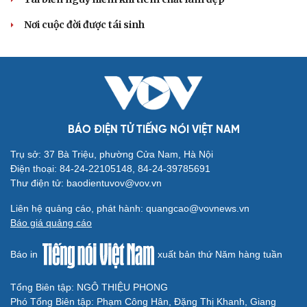
Nơi cuộc đời được tái sinh
BÁO ĐIỆN TỬ TIẾNG NÓI VIỆT NAM
Trụ sở: 37 Bà Triệu, phường Cửa Nam, Hà Nội
Điện thoại: 84-24-22105148, 84-24-39785691
Cải chính
Thư điện tử: baodientuvov@vov.vn
Liên hệ quảng cáo, phát hành: quangcao@vovnews.vn
Báo giá quảng cáo
Báo in
xuất bản thứ Năm hàng tuần
Tổng Biên tập: NGÔ THIỆU PHONG
Phó Tổng Biên tập: Phạm Công Hân, Đặng Thị Khanh, Giang