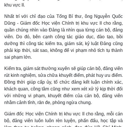
Hậu trường
Nhất trí với chỉ đạo của Tổng Bí thư, ông Nguyễn Quốc
Dũng - Giám đốc Học viện Chính trị khu vực II cho rằng,
quần chúng nhìn vào Đảng là nhìn qua từng cán bộ, đảng
viên. Do đó, bên cạnh công tác giáo dục, đào tạo, bồi
dưỡng thì công tác kiểm tra, giám sát, kỷ luật Đảng cũng
phải kịp thời, sát sao, không để vi phạm nhỏ tích tụ thành
sai phạm lớn.
Kiểm tra, giám sát thường xuyên sẽ giúp cán bộ, đảng viên
rút kinh nghiệm, sửa chữa khuyết điểm, phát huy ưu điểm.
Đồng thời giúp cấp ủy, tổ chức đảng kết luận chính xác,
khách quan, công tâm cũng như xem xét xử lý kịp thời đối
với những vi phạm, khuyết điểm của cán bộ, đảng viên
nhằm cảnh tỉnh, răn đe, phòng ngừa chung.
Giám đốc Học viện Chính trị khu vực II cho rằng, mỗi cán
bộ, đảng viên luôn luôn rèn luyện, phấn đấu, học tập và