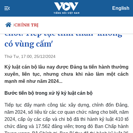
English
Lần đầu tiên kỷ luật cán bộ chủ
CHÍNH TRỊ
/
chốt: Tiếp tục tinh thần 'không
có vùng cấm'
Chính trị
Xã hội
Thứ Tư, 17:00, 25/12/2024
Đảng
Tin 24h
Kỷ luật cán bộ lâu nay được Đảng ta tiến hành thường
Tổ chức nhân sự
Dự báo thời tiết
xuyên, liên tục, nhưng chưa khi nào làm một cách
Quốc hội
Giáo dục
mạnh mẽ như năm 2024...
Nhận diện sự thật
Dấu ấn VOV
Việc làm
Bước tiến bộ trong xử lý kỷ luật cán bộ
Biển đảo
Tiếp tục đẩy mạnh công tác xây dựng, chỉnh đốn Đảng,
năm 2024, số liệu từ các cơ quan chức năng cho biết, năm
2024, cấp ủy các cấp và chi bộ đã thi hành kỷ luật 410 tổ
chức đảng và 17.562 đảng viên; trong đó Ban Chấp hành