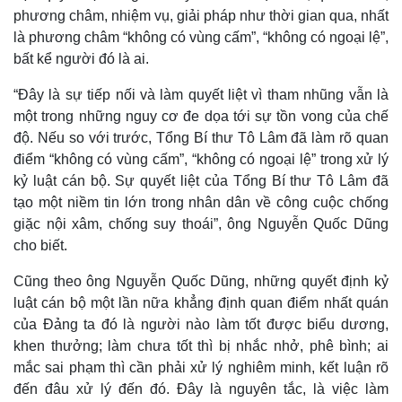
phương châm, nhiệm vụ, giải pháp như thời gian qua, nhất
là phương châm “không có vùng cấm”, “không có ngoại lệ”,
bất kể người đó là ai.
“Đây là sự tiếp nối và làm quyết liệt vì tham nhũng vẫn là
một trong những nguy cơ đe dọa tới sự tồn vong của chế
độ. Nếu so với trước, Tổng Bí thư Tô Lâm đã làm rõ quan
điểm “không có vùng cấm”, “không có ngoại lệ” trong xử lý
kỷ luật cán bộ. Sự quyết liệt của Tổng Bí thư Tô Lâm đã
Pháp luật
Quân sự - Quốc phòng
tạo một niềm tin lớn trong nhân dân về công cuộc chống
Vụ án
Vũ khí
giặc nội xâm, chống suy thoái”, ông Nguyễn Quốc Dũng
Tin nóng
Việt Nam
cho biết.
Tư vấn luật
Phân tích
Cũng theo ông Nguyễn Quốc Dũng, những quyết định kỷ
luật cán bộ một lần nữa khẳng định quan điểm nhất quán
của Đảng ta đó là người nào làm tốt được biểu dương,
khen thưởng; làm chưa tốt thì bị nhắc nhở, phê bình; ai
mắc sai phạm thì cần phải xử lý nghiêm minh, kết luận rõ
đến đâu xử lý đến đó. Đây là nguyên tắc, là việc làm