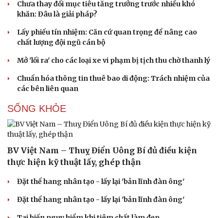
Chưa thay đổi mục tiêu tăng trưởng trước nhiều khó
khăn: Đâu là giải pháp?
Lấy phiếu tín nhiệm: Căn cứ quan trọng để nâng cao
chất lượng đội ngũ cán bộ
Du lịch
Podcast
Mở 'lối ra' cho các loại xe vi phạm bị tịch thu chờ thanh lý
Tư vấn
Câu chuyện thời sự
Săn Tour
Đọc truyện đêm khuya
Chuẩn hóa thông tin thuê bao di động: Trách nhiệm của
check-in
Cửa sổ tình yêu
các bên liên quan
Kể chuyện cho bé
Hạt giống tâm hồn
SỐNG KHỎE
BV Việt Nam – Thuỵ Điển Uông Bí đủ điều kiện
thực hiện kỹ thuật lấy, ghép thận
Đặt thể hang nhân tạo - lấy lại 'bản lĩnh đàn ông'
Đặt thể hang nhân tạo - lấy lại 'bản lĩnh đàn ông'
Tai biến nguy hiểm khi tiêm chất làm đẹp