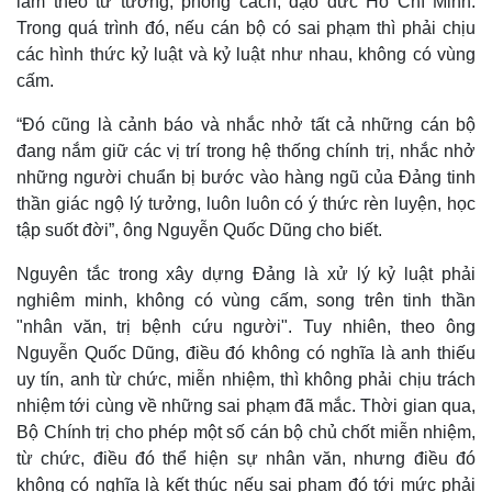
làm theo tư tưởng, phong cách, đạo đức Hồ Chí Minh.
Trong quá trình đó, nếu cán bộ có sai phạm thì phải chịu
các hình thức kỷ luật và kỷ luật như nhau, không có vùng
Doanh nghiệp
Công nghệ
cấm.
Thông tin doanh nghiệp
Sành điệu
Doanh nghiệp 24h
Tin Công nghệ
“Đó cũng là cảnh báo và nhắc nhở tất cả những cán bộ
Doanh nhân
Trải nghiệm
đang nắm giữ các vị trí trong hệ thống chính trị, nhắc nhở
Vì cộng đồng
Chuyển đổi số
những người chuẩn bị bước vào hàng ngũ của Đảng tinh
thần giác ngộ lý tưởng, luôn luôn có ý thức rèn luyện, học
tập suốt đời”, ông Nguyễn Quốc Dũng cho biết.
Nguyên tắc trong xây dựng Đảng là xử lý kỷ luật phải
nghiêm minh, không có vùng cấm, song trên tinh thần
"nhân văn, trị bệnh cứu người". Tuy nhiên, theo ông
Nguyễn Quốc Dũng, điều đó không có nghĩa là anh thiếu
uy tín, anh từ chức, miễn nhiệm, thì không phải chịu trách
nhiệm tới cùng về những sai phạm đã mắc. Thời gian qua,
Bộ Chính trị cho phép một số cán bộ chủ chốt miễn nhiệm,
từ chức, điều đó thể hiện sự nhân văn, nhưng điều đó
không có nghĩa là kết thúc nếu sai phạm đó tới mức phải