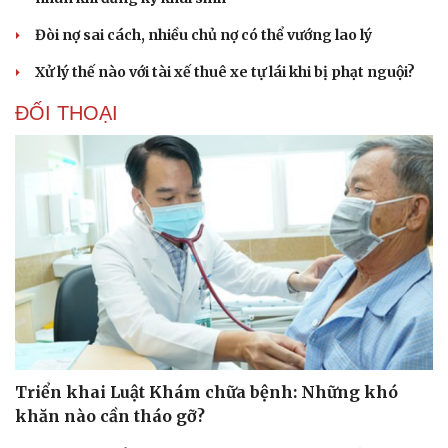
Văn học
Thời trang
Âm nhạc
Sao Việt
Đòi nợ sai cách, nhiều chủ nợ có thể vướng lao lý
Di sản
Xử lý thế nào với tài xế thuê xe tự lái khi bị phạt nguội?
ĐỐI THOẠI
Triển khai Luật Khám chữa bệnh: Những khó
khăn nào cần tháo gỡ?