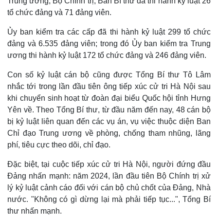
Trung ương, Bộ Chính trị, Ban Bí thư đã thi hành kỷ luật 26
tổ chức đảng và 71 đảng viên.
Ủy ban kiểm tra các cấp đã thi hành kỷ luật 299 tổ chức
đảng và 6.535 đảng viên; trong đó Ủy ban kiểm tra Trung
ương thi hành kỷ luật 172 tổ chức đảng và 246 đảng viên.
Con số kỷ luật cán bộ cũng được Tổng Bí thư Tô Lâm
nhắc tới trong lần đầu tiên ông tiếp xúc cử tri Hà Nội sau
khi chuyển sinh hoạt từ đoàn đại biểu Quốc hội tỉnh Hưng
Yên về. Theo Tổng Bí thư, từ đầu năm đến nay, 48 cán bộ
bị kỷ luật liên quan đến các vụ án, vụ việc thuộc diện Ban
Chỉ đạo Trung ương về phòng, chống tham nhũng, lãng
phí, tiêu cực theo dõi, chỉ đạo.
Đặc biệt, tại cuộc tiếp xúc cử tri Hà Nội, người đứng đầu
Đảng nhấn mạnh: năm 2024, lần đầu tiên Bộ Chính trị xử
Thế giới
Multimedia
lý kỷ luật cảnh cáo đối với cán bộ chủ chốt của Đảng, Nhà
Quan sát
Video
nước. "Không có gì dừng lại mà phải tiếp tục...", Tổng Bí
Cuộc sống đó đây
Ảnh
thư nhấn mạnh.
Hồ sơ
E-Magazine