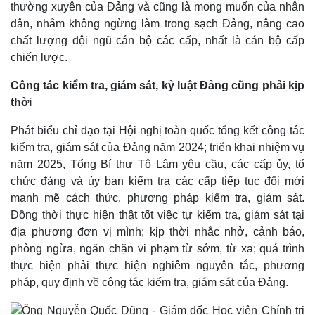
thường xuyên của Đảng và cũng là mong muốn của nhân
dân, nhằm không ngừng làm trong sạch Đảng, nâng cao
chất lượng đội ngũ cán bộ các cấp, nhất là cán bộ cấp
chiến lược.
Công tác kiểm tra, giám sát, kỷ luật Đảng cũng phải kịp
thời
Phát biểu chỉ đạo tại Hội nghị toàn quốc tổng kết công tác
kiểm tra, giám sát của Đảng năm 2024; triển khai nhiệm vụ
năm 2025, Tổng Bí thư Tô Lâm yêu cầu, các cấp ủy, tổ
chức đảng và ủy ban kiểm tra các cấp tiếp tục đổi mới
mạnh mẽ cách thức, phương pháp kiểm tra, giám sát.
Đồng thời thực hiện thật tốt việc tự kiểm tra, giám sát tại
địa phương đơn vị mình; kịp thời nhắc nhở, cảnh báo,
Thể thao
Ô tô - Xe máy
phòng ngừa, ngăn chặn vi phạm từ sớm, từ xa; quá trình
Bóng đá
Ô tô
thực hiện phải thực hiện nghiêm nguyên tắc, phương
Lịch thi đấu bóng đá
Xe máy
pháp, quy định về công tác kiểm tra, giám sát của Đảng.
Thế giới thể thao
Tư vấn
eSports