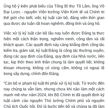
Infographic
Ủng hộ ý kiến phát biểu của Tổng Bí thư Tô Lâm, ông Võ
Đại Lược - nguyên Viện trưởng Viện Kinh tế và Chính trị
thế giới cho biết, việc kỷ luật cán bộ, đảng viên thời gian
qua được dư luận rất hoan nghênh, đồng tình và ủng hộ.
Việc xử lý kỷ luật cán bộ lâu nay luôn được Đảng ta thực
hiện một cách thận trọng, nghiêm minh, công tâm và rất
khách quan. Các quyết định này càng khẳng định công tác
kiểm tra, giám sát, kỷ luật Đảng là công tác thường xuyên,
đúng các quy định của Đảng, quy định của Nhà nước, liên
tục, kịp thời theo tinh thần chung là làm quyết liệt, không
khoan nhượng, không có vùng cấm, không có ngoại lệ
trong xây dựng, chỉnh đốn Đảng.
“Cán bộ vi phạm kỷ luật thì phải xử lý kỷ luật. Từ trước đến
nay chúng ta vẫn làm, nhưng chưa khi nào làm một cách
mạnh mẽ như năm 2024, khi Bộ Chính trị đã quyết định kỷ
luật cảnh cáo nguyên Thủ tướng Chính phủ và nguyên
Chủ tịch Quốc hội. Đó là bước tiến bộ và chúng ta đã làm