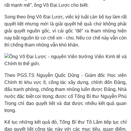
rất mạnh mẽ”, ông Võ Đại Lược cho biết.
Song theo ông Võ Đại Lược, việc kỷ luật cán bộ tuy làm rất
Kinh tế
Thị trường
quyết liệt nhưng mới là giải quyết hệ quả chứ không phải
Bất động sản
Giá vàng
giải quyết nguồn gốc, vì cái gốc “đẻ” ra tham nhũng hiện
Khởi nghiệp
Tiêu dùng
Tỷ giá
nay bắt nguồn từ cơ chế xin - cho. Nếu cơ chế này vẫn còn
Chứng khoán
thì chống tham nhũng vẫn khó khăn.
Giá cà phê
Theo PGS.TS Nguyễn Quốc Dũng - Giám đốc Học viện
Chính trị khu vực II, công tác xây dựng, chỉnh đốn Đảng,
đấu tranh phòng, chống tham nhũng luôn được Đảng, Nhà
nước đặc biệt coi trọng; được cố Tổng Bí thư Nguyễn Phú
Trọng chỉ đạo quyết liệt và đạt được nhiều kết quả quan
trọng.
Kế tục những kết quả đó, Tổng Bí thư Tô Lâm tiếp tục chỉ
đạo quyết liệt công tác này với các mục tiêu, quan điểm,