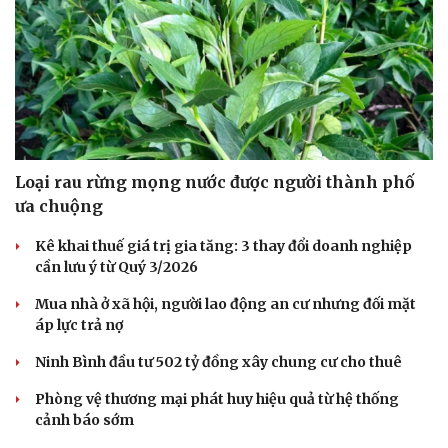
Pháp luật
Quân sự - Quốc phòng
Vụ án
Vũ khí
Tin nóng
Việt Nam
Tư vấn luật
Phân tích
Loại rau rừng mọng nước được người thành phố
ưa chuộng
Kê khai thuế giá trị gia tăng: 3 thay đổi doanh nghiệp
cần lưu ý từ Quý 3/2026
Mua nhà ở xã hội, người lao động an cư nhưng đối mặt
áp lực trả nợ
Ninh Bình đầu tư 502 tỷ đồng xây chung cư cho thuê
Phòng vệ thương mại phát huy hiệu quả từ hệ thống
cảnh báo sớm