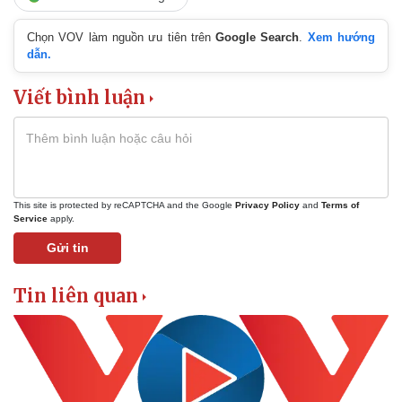
Chọn VOV làm nguồn ưu tiên trên
Google Search
.
Xem hướng
dẫn.
Viết bình luận
This site is protected by reCAPTCHA and the Google
Privacy Policy
and
Terms of
Service
apply.
Gửi tin
Tin liên quan
Kinh tế
Thị trường