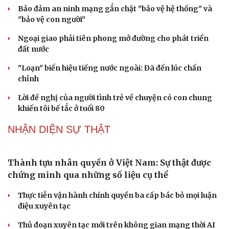
ĐBQH TP Hà Nội "hiến kế" khai thác hiệu quả đường
Vành đai 5 - Vùng Thủ đô
ĐBQH lo ngại áp lực cân đối vốn cho hai siêu dự án giao
thông gần 580.000 tỷ đồng
PODCAST
Du lịch
Podcast
Tư vấn
Câu chuyện thời sự
Săn Tour
Đọc truyện đêm khuya
check-in
Cửa sổ tình yêu
Kể chuyện cho bé
Hạt giống tâm hồn
Khúc mùa thu
Bảo đảm an ninh mạng gắn chặt "bảo vệ hệ thống" và