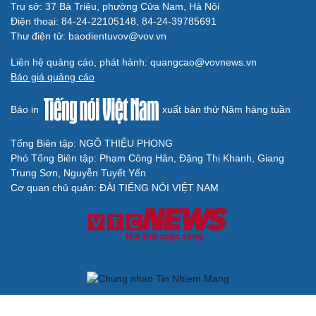
gãy không gian văn hóa Kinh Bắc
ĐBQH đề xuất làm rõ bản sắc kiến trúc Việt Nam trong
Luật Kiến trúc
Bí thư Quảng Ninh: Trăn trở nhất là người dân được gì
khi tỉnh lên thành phố
ĐBQH TP Hà Nội "hiến kế" khai thác hiệu quả đường
Vành đai 5 - Vùng Thủ đô
ĐBQH lo ngại áp lực cân đối vốn cho hai siêu dự án giao
thông gần 580.000 tỷ đồng
BÁO ĐIỆN TỬ TIẾNG NÓI VIỆT NAM
Trụ sở: 37 Bà Triệu, phường Cửa Nam, Hà Nội