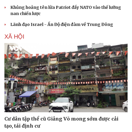
Khủng hoảng tên lửa Patriot đẩy NATO vào thế lưỡng
nan chiến lược
Lãnh đạo Israel - Ấn Độ điện đàm về Trung Đông
XÃ HỘI
Thể thao
Ô tô - Xe máy
Bóng đá
Ô tô
Lịch thi đấu bóng đá
Xe máy
Thế giới thể thao
Tư vấn
eSports
Hậu trường
Cư dân tập thể cũ Giảng Võ mong sớm được cải
tạo, tái định cư