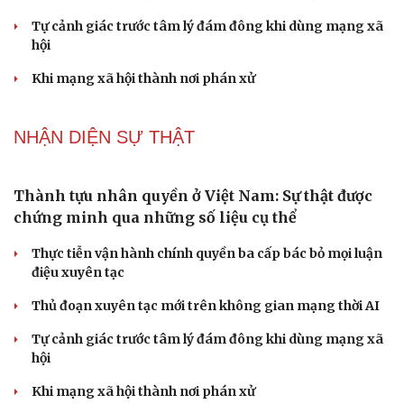
"bảo vệ con người"
Ngoại giao phải tiên phong mở đường cho phát triển
đất nước
"Loạn" biển hiệu tiếng nước ngoài: Đã đến lúc chấn
chỉnh
Lời đề nghị của người tình trẻ về chuyện có con chung
khiến tôi bế tắc ở tuổi 80
NHẬN DIỆN SỰ THẬT
Thành tựu nhân quyền ở Việt Nam: Sự thật được
chứng minh qua những số liệu cụ thể
Thực tiễn vận hành chính quyền ba cấp bác bỏ mọi luận
điệu xuyên tạc
Thủ đoạn xuyên tạc mới trên không gian mạng thời AI