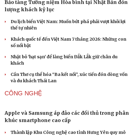
Cây thuốc
Blog
Sản phụ khoa
Tình yêu - Gia đình
Hà Nội sắp cải tạo 131 vòm cầu đá: Đánh thức di sản giữa
Nhi khoa
lòng phố cổ
Nam khoa
Làm đẹp - giảm cân
Đưa bản sắc văn hóa người Mường trở thành động lực
Phòng mạch online
phát triển du lịch cộng đồng
Ăn sạch sống khỏe
DU LỊCH
Bảo tàng Tưởng niệm Hòa bình tại Nhật Bản đón
lượng khách kỷ lục
Du lịch biển Việt Nam: Muốn bứt phá phải vượt khỏi lợi
thế tự nhiên
Khách quốc tế đến Việt Nam 7 tháng 2026: Những con
số nổi bật
Nhặt bỏ 'hạt sạn' để làng biển Đắk Lắk giữ chân du
khách