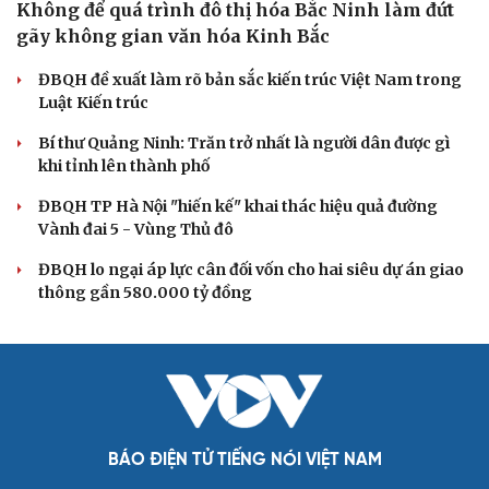
XÂY DỰNG, CHỈNH ĐỐN ĐẢNG
Điểm mới đột phá trong Chỉ thị số 07 về thực
hành tư tưởng, phong cách Hồ Chí Minh
Đảng ủy các cơ quan Đảng Trung ương xây dựng phần
mềm đánh giá cán bộ theo KPI
Đồng chí Trần Cẩm Tú: Bộ chỉ số đánh giá công việc
phải đo được kết quả thực chất
Bộ Chính trị: Giải thể hội quần chúng hoạt động kém
hiệu quả, không đúng tôn chỉ
Quy định số 207: Siết trách nhiệm đảng viên khi sử dụng
mạng xã hội
QUỐC HỘI
Không để quá trình đô thị hóa Bắc Ninh làm đứt