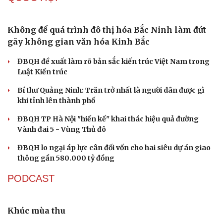
Cà Mau bổ nhiệm 3 phó giám đốc sở
Bổ nhiệm 2 Thứ trưởng Bộ Ngoại giao
Đại tá Lê Hồng Giang giữ chức Phó Giám đốc Công an
Cao Bằng
Sau 1 tháng sáp nhập tổ dân phố: Công nghệ không thể
thay cán bộ đi gặp dân
QUỐC HỘI
Không để quá trình đô thị hóa Bắc Ninh làm đứt
gãy không gian văn hóa Kinh Bắc
ĐBQH đề xuất làm rõ bản sắc kiến trúc Việt Nam trong
Luật Kiến trúc
Bí thư Quảng Ninh: Trăn trở nhất là người dân được gì
khi tỉnh lên thành phố