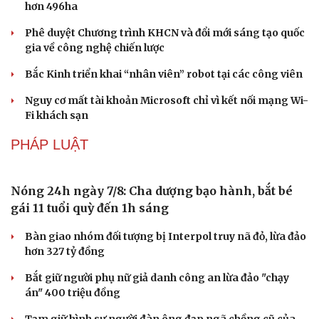
Cần Thơ cụ thể hóa “Ba kết nối”, xúc tiến đón dòng vốn
và du khách Thái Lan
CÔNG NGHỆ
Apple và Samsung áp đảo các đối thủ trong phân
khúc smartphone cao cấp
Thành lập Khu Công nghệ cao tỉnh Hưng Yên quy mô
hơn 496ha
Phê duyệt Chương trình KHCN và đổi mới sáng tạo quốc
gia về công nghệ chiến lược
Bắc Kinh triển khai “nhân viên” robot tại các công viên
Nguy cơ mất tài khoản Microsoft chỉ vì kết nối mạng Wi-
Fi khách sạn
PHÁP LUẬT