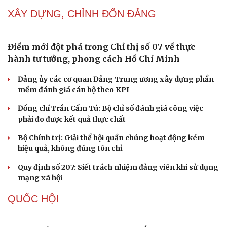
Tự cảnh giác trước tâm lý đám đông khi dùng mạng xã
hội
Khi mạng xã hội thành nơi phán xử
NHẬN DIỆN SỰ THẬT
Thành tựu nhân quyền ở Việt Nam: Sự thật được
chứng minh qua những số liệu cụ thể
Thực tiễn vận hành chính quyền ba cấp bác bỏ mọi luận
điệu xuyên tạc
Thủ đoạn xuyên tạc mới trên không gian mạng thời AI
Tự cảnh giác trước tâm lý đám đông khi dùng mạng xã
Cải chính
hội
Khi mạng xã hội thành nơi phán xử