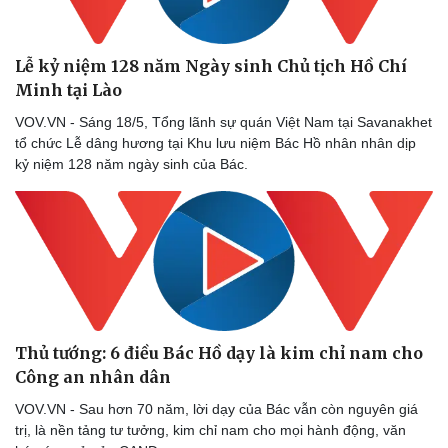
Bất động sản
Giá vàng
Khởi nghiệp
Tiêu dùng
Tỷ giá
Lễ kỷ niệm 128 năm Ngày sinh Chủ tịch Hồ Chí
Chứng khoán
Minh tại Lào
Giá cà phê
VOV.VN - Sáng 18/5, Tổng lãnh sự quán Việt Nam tại Savanakhet
tổ chức Lễ dâng hương tại Khu lưu niệm Bác Hồ nhân nhân dịp
kỷ niệm 128 năm ngày sinh của Bác.
Thủ tướng: 6 điều Bác Hồ dạy là kim chỉ nam cho
Công an nhân dân
VOV.VN - Sau hơn 70 năm, lời dạy của Bác vẫn còn nguyên giá
trị, là nền tảng tư tưởng, kim chỉ nam cho mọi hành động, văn