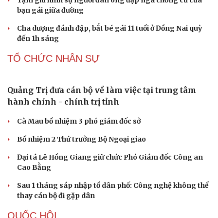
Nóng 24h ngày 7/8: Cha dượng bạo hành, bắt bé
gái 11 tuổi quỳ đến 1h sáng
Bàn giao nhóm đối tượng bị Interpol truy nã đỏ, lừa đảo
hơn 327 tỷ đồng
Văn hóa
Giải trí
Bắt giữ người phụ nữ giả danh công an lừa đảo "chạy
Sân khấu - Điện ảnh
Nghệ sĩ
án" 400 triệu đồng
Văn học
Thời trang
Âm nhạc
Sao Việt
Tạm giữ hình sự người đàn ông đạp ngã chồng cũ của
Di sản
bạn gái giữa đường
Cha dượng đánh đập, bắt bé gái 11 tuổi ở Đồng Nai quỳ
đến 1h sáng
TỔ CHỨC NHÂN SỰ
Quảng Trị đưa cán bộ về làm việc tại trung tâm
hành chính - chính trị tỉnh