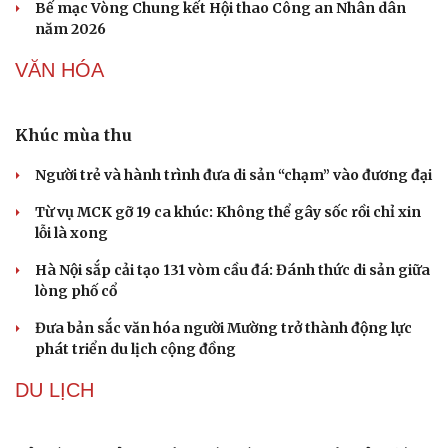
Bế mạc Vòng Chung kết Hội thao Công an Nhân dân
năm 2026
VĂN HÓA
Khúc mùa thu
Người trẻ và hành trình đưa di sản “chạm” vào đương đại
Sức khỏe
Đời sống
Từ vụ MCK gỡ 19 ca khúc: Không thể gây sốc rồi chỉ xin
Dinh dưỡng - món ngon
Nhà đẹp
lỗi là xong