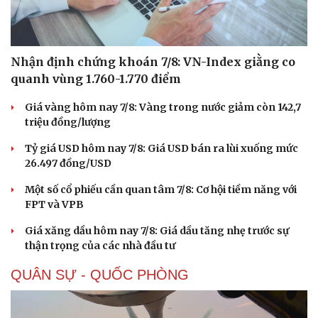
Nhận định chứng khoán 7/8: VN-Index giằng co
quanh vùng 1.760-1.770 điểm
Giá vàng hôm nay 7/8: Vàng trong nước giảm còn 142,7
triệu đồng/lượng
Tỷ giá USD hôm nay 7/8: Giá USD bán ra lùi xuống mức
26.497 đồng/USD
Một số cổ phiếu cần quan tâm 7/8: Cơ hội tiềm năng với
FPT và VPB
Doanh nghiệp
Công nghệ
Giá xăng dầu hôm nay 7/8: Giá dầu tăng nhẹ trước sự
Thông tin doanh nghiệp
Sành điệu
thận trọng của các nhà đầu tư
Doanh nghiệp 24h
Tin Công nghệ
Doanh nhân
Trải nghiệm
QUÂN SỰ - QUỐC PHÒNG
Vì cộng đồng
Chuyển đổi số