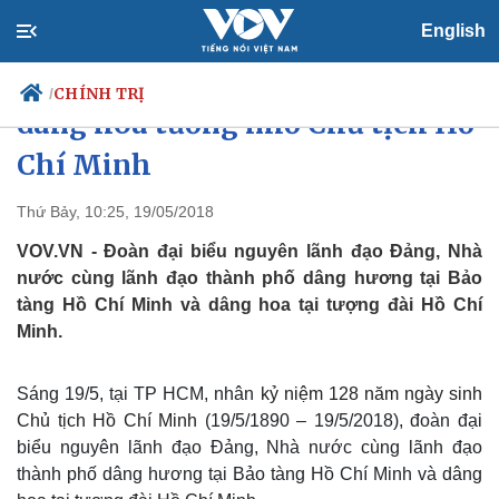
English
Lãnh đạo TP.HCM dâng hương,
CHÍNH TRỊ
/
dâng hoa tưởng nhớ Chủ tịch Hồ
Chí Minh
Chính trị
Xã hội
Thứ Bảy, 10:25, 19/05/2018
Đảng
Tin 24h
VOV.VN - Đoàn đại biểu nguyên lãnh đạo Đảng, Nhà
Tổ chức nhân sự
Dự báo thời tiết
nước cùng lãnh đạo thành phố dâng hương tại Bảo
Quốc hội
Giáo dục
tàng Hồ Chí Minh và dâng hoa tại tượng đài Hồ Chí
Nhận diện sự thật
Dấu ấn VOV
Minh.
Việc làm
Biển đảo
Sáng 19/5, tại TP HCM, nhân
kỷ niệm 128 năm ngày sinh
Chủ tịch Hồ Chí Minh
(19/5/1890 – 19/5/2018), đoàn đại
biểu nguyên lãnh đạo Đảng, Nhà nước cùng lãnh đạo
thành phố dâng hương tại Bảo tàng Hồ Chí Minh và dâng