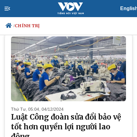
Englis
CHÍNH TRỊ
CHÍNH TRỊ
/
Chính trị
Xã hội
Đảng
Tin 24h
Tổ chức nhân sự
Dự báo thời tiết
Quốc hội
Giáo dục
Nhận diện sự thật
Dấu ấn VOV
Việc làm
Biển đảo
Thứ Tư, 05:04, 04/12/2024
Luật Công đoàn sửa đổi bảo vệ
tốt hơn quyền lợi người lao
động