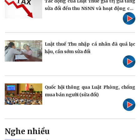
Tác động của Luật Thuế giá trị gia tăng
sửa đổi đến thu NSNN và hoạt động của
doanh nghiệp
Pháp luật
Quân sự - Quốc phòng
Vụ án
Vũ khí
Tin nóng
Việt Nam
Tư vấn luật
Phân tích
Luật thuế Thu nhập cá nhân đã quá lạc
hậu, cần sớm sửa đổi
Thể thao
Ô tô - Xe máy
Quốc hội thông qua Luật Phòng, chống
Bóng đá
Ô tô
mua bán người (sửa đổi)
Lịch thi đấu bóng đá
Xe máy
Thế giới thể thao
Tư vấn
eSports
Hậu trường
Nghe nhiều