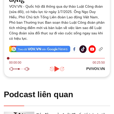
Thế giới
Multimedia
VOV.VN - Quốc hội đã thông qua dự thảo Luật Công đoàn
Quan sát
Video
(sửa đổi), có hiệu lực từ ngày 1/7/2025. Ông Ngọ Duy
Cuộc sống đó đây
Ảnh
Hiểu, Phó Chủ tịch Tổng Liên đoàn Lao động Việt Nam,
Hồ sơ
E-Magazine
Phó ban Thường trực Ban soạn thảo Luật Công đoàn phân
Infographic
tích những điểm mới và bàn luận về việc làm sao để Luật
Công đoàn sửa đổi thực sự đi vào cuộc sống ngay sau khi
có hiệu lực.
00:00:00
00:25:50
Kinh tế
Thị trường
PV/VOV.VN
Bất động sản
Giá vàng
Khởi nghiệp
Tiêu dùng
Tỷ giá
Chứng khoán
Giá cà phê
Podcast liên quan