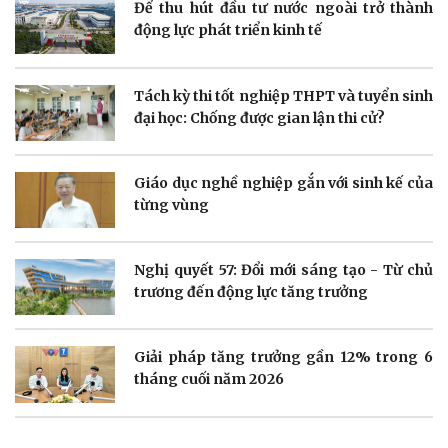
Để thu hút đầu tư nước ngoài trở thành
động lực phát triển kinh tế
Doanh nghiệp
Công nghệ
Tách kỳ thi tốt nghiệp THPT và tuyển sinh
Thông tin doanh nghiệp
Sành điệu
đại học: Chống được gian lận thi cử?
Doanh nghiệp 24h
Tin Công nghệ
Doanh nhân
Trải nghiệm
Vì cộng đồng
Chuyển đổi số
Giáo dục nghề nghiệp gắn với sinh kế của
từng vùng
Nghị quyết 57: Đổi mới sáng tạo - Từ chủ
trương đến động lực tăng trưởng
Sức khỏe
Đời sống
Dinh dưỡng - món ngon
Nhà đẹp
Cây thuốc
Blog
Giải pháp tăng trưởng gần 12% trong 6
Sản phụ khoa
Tình yêu - Gia đình
tháng cuối năm 2026
Nhi khoa
Nam khoa
Làm đẹp - giảm cân