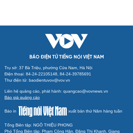
Phòng mạch online
Ăn sạch sống khỏe
Văn hóa
Giải trí
BÁO ĐIỆN TỬ TIẾNG NÓI VIỆT NAM
Sân khấu - Điện ảnh
Nghệ sĩ
Văn học
Thời trang
Trụ sở: 37 Bà Triệu, phường Cửa Nam, Hà Nội
Âm nhạc
Sao Việt
Điện thoại: 84-24-22105148, 84-24-39785691
Di sản
Thư điện tử: baodientuvov@vov.vn
Liên hệ quảng cáo, phát hành: quangcao@vovnews.vn
Báo giá quảng cáo
Báo in
xuất bản thứ Năm hàng tuần
Du lịch
Podcast
Tổng Biên tập: NGÔ THIỆU PHONG
Tư vấn
Câu chuyện thời sự
Phó Tổng Biên tập: Phạm Công Hân, Đặng Thị Khanh, Giang