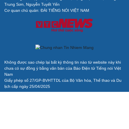
Săn Tour
Đọc truyện đêm khuya
Trung Sơn, Nguyễn Tuyết Yến
check-in
Cửa sổ tình yêu
Cơ quan chủ quản: ĐÀI TIẾNG NÓI VIỆT NAM
Kể chuyện cho bé
Hạt giống tâm hồn
Cải chính
Không được sao chép lại bất kỳ thông tin nào từ website này khi
chưa có sự đồng ý bằng văn bản của Báo Điện tử Tiếng nói Việt
Nam
Giấy phép số 27/GP-BVHTTDL của Bộ Văn hóa, Thể thao và Du
lịch cấp ngày 25/04/2025