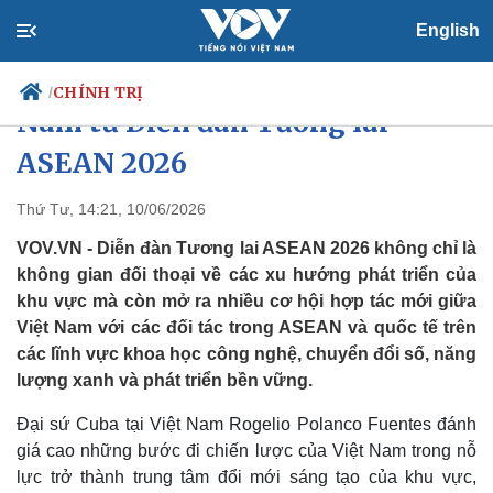
English
Mở rộng dư địa hợp tác của Việt
CHÍNH TRỊ
/
Nam từ Diễn đàn Tương lai
ASEAN 2026
Chính trị
Xã hội
Thứ Tư, 14:21, 10/06/2026
Đảng
Tin 24h
VOV.VN - Diễn đàn Tương lai ASEAN 2026 không chỉ là
Tổ chức nhân sự
Dự báo thời tiết
không gian đối thoại về các xu hướng phát triển của
Quốc hội
Giáo dục
khu vực mà còn mở ra nhiều cơ hội hợp tác mới giữa
Nhận diện sự thật
Dấu ấn VOV
Việt Nam với các đối tác trong ASEAN và quốc tế trên
Việc làm
Biển đảo
các lĩnh vực khoa học công nghệ, chuyển đổi số, năng
lượng xanh và phát triển bền vững.
Đại sứ Cuba tại Việt Nam Rogelio Polanco Fuentes đánh
giá cao những bước đi chiến lược của Việt Nam trong nỗ
lực trở thành trung tâm đổi mới sáng tạo của khu vực,