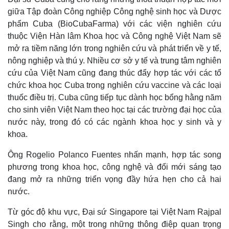
giữa Tập đoàn Công nghiệp Công nghệ sinh học và Dược
phẩm Cuba (BioCubaFarma) với các viện nghiên cứu
thuộc Viện Hàn lâm Khoa học và Công nghệ Việt Nam sẽ
Thế giới
Multimedia
mở ra tiềm năng lớn trong nghiên cứu và phát triển về y tế,
Quan sát
Video
Cuộc sống đó đây
Ảnh
nông nghiệp và thú y. Nhiều cơ sở y tế và trung tâm nghiên
Hồ sơ
E-Magazine
cứu của Việt Nam cũng đang thúc đẩy hợp tác với các tổ
Infographic
chức khoa học Cuba trong nghiên cứu vaccine và các loại
thuốc điều trị. Cuba cũng tiếp tục dành học bổng hằng năm
cho sinh viên Việt Nam theo học tại các trường đại học của
nước này, trong đó có các ngành khoa học y sinh và y
khoa.
Ông Rogelio Polanco Fuentes nhấn mạnh, hợp tác song
phương trong khoa học, công nghệ và đổi mới sáng tạo
đang mở ra những triển vọng đầy hứa hẹn cho cả hai
nước.
Từ góc độ khu vực, Đại sứ Singapore tại Việt Nam Rajpal
Singh cho rằng, một trong những thông điệp quan trọng