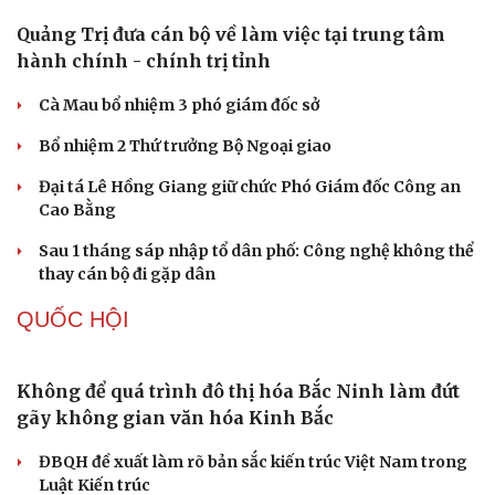
Quảng Trị đưa cán bộ về làm việc tại trung tâm
hành chính - chính trị tỉnh
Cà Mau bổ nhiệm 3 phó giám đốc sở
Bổ nhiệm 2 Thứ trưởng Bộ Ngoại giao
Đại tá Lê Hồng Giang giữ chức Phó Giám đốc Công an
Cao Bằng
Sau 1 tháng sáp nhập tổ dân phố: Công nghệ không thể
thay cán bộ đi gặp dân
QUỐC HỘI
Không để quá trình đô thị hóa Bắc Ninh làm đứt
gãy không gian văn hóa Kinh Bắc
Du lịch
Podcast
ĐBQH đề xuất làm rõ bản sắc kiến trúc Việt Nam trong
Tư vấn
Câu chuyện thời sự
Luật Kiến trúc
Săn Tour
Đọc truyện đêm khuya