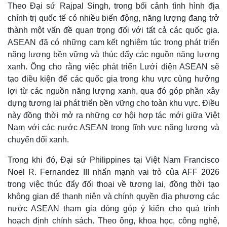
Theo Đại sứ Rajpal Singh, trong bối cảnh tình hình địa
chính trị quốc tế có nhiều biến động, năng lượng đang trở
thành một vấn đề quan trọng đối với tất cả các quốc gia.
ASEAN đã có những cam kết nghiêm túc trong phát triển
năng lượng bền vững và thúc đẩy các nguồn năng lượng
xanh. Ông cho rằng việc phát triển Lưới điện ASEAN sẽ
tạo điều kiện để các quốc gia trong khu vực cùng hưởng
lợi từ các nguồn năng lượng xanh, qua đó góp phần xây
dựng tương lai phát triển bền vững cho toàn khu vực. Điều
này đồng thời mở ra những cơ hội hợp tác mới giữa Việt
Nam với các nước ASEAN trong lĩnh vực năng lượng và
chuyển đổi xanh.
Trong khi đó, Đại sứ Philippines tại Việt Nam Francisco
Noel R. Fernandez III nhấn mạnh vai trò của AFF 2026
Kinh tế
Thị trường
trong việc thúc đẩy đối thoại về tương lai, đồng thời tạo
Bất động sản
Giá vàng
không gian để thanh niên và chính quyền địa phương các
Khởi nghiệp
Tiêu dùng
nước ASEAN tham gia đóng góp ý kiến cho quá trình
Tỷ giá
hoạch định chính sách. Theo ông, khoa học, công nghệ,
Chứng khoán