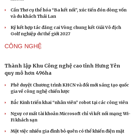
Cần Thơ cụ thể hóa “Ba kết nối”, xúc tiến đón dòng vốn
và du khách Thái Lan
Ký kết hợp tác đăng cai Vòng chung kết Giải Vô địch
Văn hóa
Giải trí
Golf nghiệp dư thế giới 2027
Sân khấu - Điện ảnh
Nghệ sĩ
CÔNG NGHỆ
Văn học
Thời trang
Âm nhạc
Sao Việt
Di sản
Thành lập Khu Công nghệ cao tỉnh Hưng Yên
quy mô hơn 496ha
Phê duyệt Chương trình KHCN và đổi mới sáng tạo quốc
gia về công nghệ chiến lược
Bắc Kinh triển khai “nhân viên” robot tại các công viên
Nguy cơ mất tài khoản Microsoft chỉ vì kết nối mạng Wi-
Fi khách sạn
Một việc nhiều gia đình bỏ quên có thể khiến điện mặt