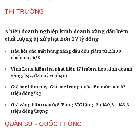
THỊ TRƯỜNG
Nhiều doanh nghiệp kinh doanh xăng dầu kém
chất lượng bị xử phạt hơn 1,7 tỷ đồng
Hầu hết các mặt hàng xăng dầu đều giảm từ 15h00
Sức khỏe
Đời sống
chiều nay 6/8
Dinh dưỡng - món ngon
Nhà đẹp
Vĩnh Long kiểm tra phát hiện 17 trường hợp kinh doanh
Cây thuốc
Blog
vàng, bạc, đá quý vi phạm
Sản phụ khoa
Tình yêu - Gia đình
Nhi khoa
Giá bạc hôm nay: Giá bạc trong nước lên mức hơn 62
Nam khoa
triệu đồng/kg
Làm đẹp - giảm cân
Phòng mạch online
Giá vàng hôm nay 6/8: Vàng SJC tăng lên 140,3 - 143,3
Ăn sạch sống khỏe
triệu đồng/lượng
QUÂN SỰ - QUỐC PHÒNG