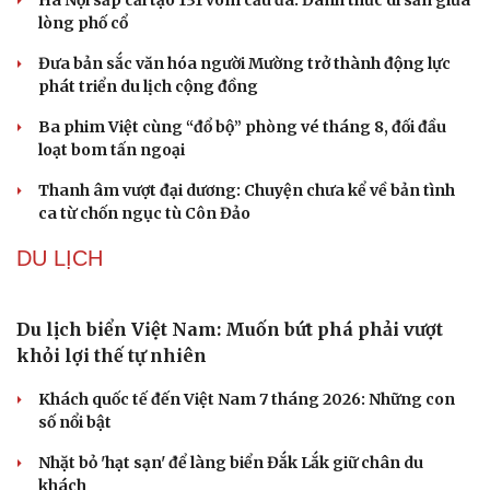
Hà Nội sắp cải tạo 131 vòm cầu đá: Đánh thức di sản giữa
lòng phố cổ
Đưa bản sắc văn hóa người Mường trở thành động lực
phát triển du lịch cộng đồng
Ba phim Việt cùng “đổ bộ” phòng vé tháng 8, đối đầu
loạt bom tấn ngoại
Thanh âm vượt đại dương: Chuyện chưa kể về bản tình
ca từ chốn ngục tù Côn Đảo
DU LỊCH
Du lịch biển Việt Nam: Muốn bứt phá phải vượt
khỏi lợi thế tự nhiên
Khách quốc tế đến Việt Nam 7 tháng 2026: Những con
số nổi bật
Nhặt bỏ 'hạt sạn' để làng biển Đắk Lắk giữ chân du
khách