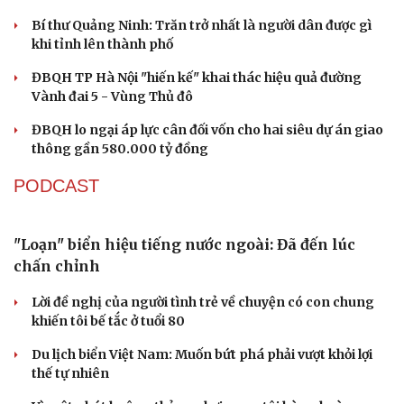
check-in
Cửa sổ tình yêu
Bí thư Quảng Ninh: Trăn trở nhất là người dân được gì
Kể chuyện cho bé
khi tỉnh lên thành phố
Hạt giống tâm hồn
ĐBQH TP Hà Nội "hiến kế" khai thác hiệu quả đường
Vành đai 5 - Vùng Thủ đô
ĐBQH lo ngại áp lực cân đối vốn cho hai siêu dự án giao
thông gần 580.000 tỷ đồng
PODCAST
"Loạn" biển hiệu tiếng nước ngoài: Đã đến lúc
chấn chỉnh
Lời đề nghị của người tình trẻ về chuyện có con chung
khiến tôi bế tắc ở tuổi 80
Du lịch biển Việt Nam: Muốn bứt phá phải vượt khỏi lợi
thế tự nhiên