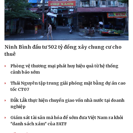
Ninh Bình đầu tư 502 tỷ đồng xây chung cư cho
thuê
Phòng vệ thương mại phát huy hiệu quả từ hệ thống
cảnh báo sớm
Thái Nguyên tập trung giải phóng mặt bằng dự án cao
tốc CT07
Đắk Lắk thực hiện chuyển giao vốn nhà nước tại doanh
Doanh nghiệp
Công nghệ
nghiệp
Thông tin doanh nghiệp
Sành điệu
Doanh nghiệp 24h
Tin Công nghệ
Giám sát tài sản mã hóa để sớm đưa Việt Nam ra khỏi
Doanh nhân
Trải nghiệm
"danh sách xám" của FATF
Vì cộng đồng
Chuyển đổi số