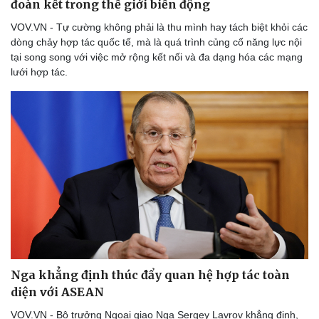
đoàn kết trong thế giới biến động
Thể thao
Ô tô - Xe máy
VOV.VN - Tự cường không phải là thu mình hay tách biệt khỏi các
dòng chảy hợp tác quốc tế, mà là quá trình củng cố năng lực nội
Bóng đá
Ô tô
tại song song với việc mở rộng kết nối và đa dạng hóa các mạng
Lịch thi đấu bóng đá
Xe máy
lưới hợp tác.
Thế giới thể thao
Tư vấn
eSports
Hậu trường
Nga khẳng định thúc đẩy quan hệ hợp tác toàn
diện với ASEAN
VOV.VN - Bộ trưởng Ngoại giao Nga Sergey Lavrov khẳng định,