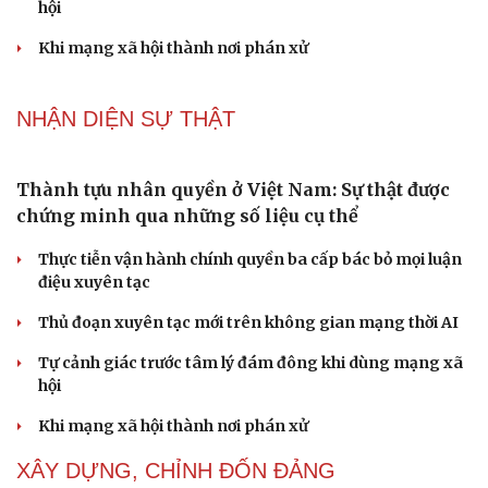
Thành tựu nhân quyền ở Việt Nam: Sự thật được
chứng minh qua những số liệu cụ thể
Thực tiễn vận hành chính quyền ba cấp bác bỏ mọi luận
điệu xuyên tạc
Thủ đoạn xuyên tạc mới trên không gian mạng thời AI
Tự cảnh giác trước tâm lý đám đông khi dùng mạng xã
hội
Khi mạng xã hội thành nơi phán xử
NHẬN DIỆN SỰ THẬT
Cải chính
Thành tựu nhân quyền ở Việt Nam: Sự thật được
chứng minh qua những số liệu cụ thể