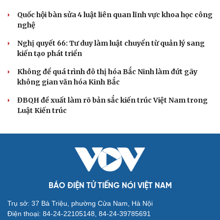
hiệu quả, không đúng tôn chỉ
Quy định số 207: Siết trách nhiệm đảng viên khi sử dụng
mạng xã hội
QUỐC HỘI
ĐBQH: Trong y tế nếu chỉ mua sắm, nhận máy
móc thì chưa gọi là làm chủ công nghệ
Quốc hội bàn sửa 4 luật liên quan lĩnh vực khoa học công
nghệ
Nghị quyết 66: Tư duy làm luật chuyển từ quản lý sang
kiến tạo phát triển
Không để quá trình đô thị hóa Bắc Ninh làm đứt gãy
không gian văn hóa Kinh Bắc
ĐBQH đề xuất làm rõ bản sắc kiến trúc Việt Nam trong
Luật Kiến trúc