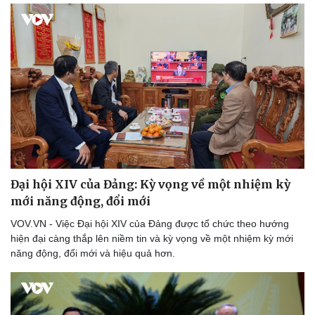
Đại hội XIV của Đảng: Kỳ vọng về một nhiệm kỳ
mới năng động, đổi mới
Thể thao
Ô tô - Xe máy
VOV.VN - Việc Đại hội XIV của Đảng được tổ chức theo hướng
hiện đại càng thắp lên niềm tin và kỳ vọng về một nhiệm kỳ mới
Bóng đá
Ô tô
năng động, đổi mới và hiệu quả hơn.
Lịch thi đấu bóng đá
Xe máy
Thế giới thể thao
Tư vấn
eSports
Hậu trường