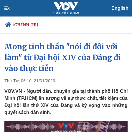
English
CHÍNH TRỊ
/
Mong tinh thần "nói đi đôi với
làm" từ Đại hội XIV của Đảng đi
Chính trị
Xã hội
Đảng
Tin 24h
vào thực tiễn
Tổ chức nhân sự
Dự báo thời tiết
Quốc hội
Giáo dục
Thứ Tư, 06:10, 21/01/2026
Nhận diện sự thật
Dấu ấn VOV
Việc làm
VOV.VN - Người dân, chuyên gia tại thành phố Hồ Chí
Biển đảo
Minh (TP.HCM) ấn tượng về sự thực chất, tiết kiệm của
Đại hội lần thứ XIV của Đảng và kỳ vọng vào những
quyết sách dân sinh.