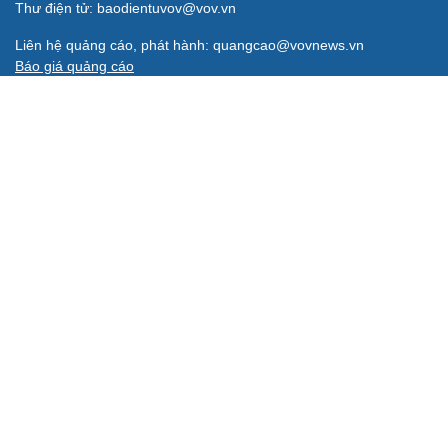
BÁO ĐIỆN TỬ TIẾNG NÓI VIỆT NAM
Trụ sở: 37 Bà Triệu, phường Cửa Nam, Hà Nội
Điện thoại: 84-24-22105148, 84-24-39785691
Thư điện tử: baodientuvov@vov.vn
Liên hệ quảng cáo, phát hành: quangcao@vovnews.vn
Báo giá quảng cáo
Báo in
xuất bản thứ Năm hàng tuần
Tổng Biên tập: NGÔ THIỆU PHONG
Phó Tổng Biên tập: Phạm Công Hân, Đặng Thị Khanh, Giang
Trung Sơn, Nguyễn Tuyết Yến
Cơ quan chủ quản: ĐÀI TIẾNG NÓI VIỆT NAM