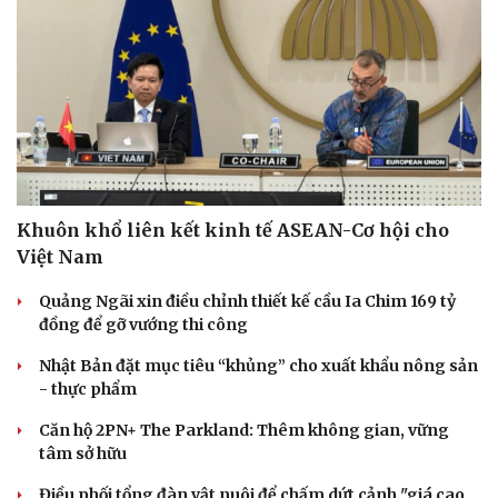
Khuôn khổ liên kết kinh tế ASEAN-Cơ hội cho
Việt Nam
Quảng Ngãi xin điều chỉnh thiết kế cầu Ia Chim 169 tỷ
đồng để gỡ vướng thi công
Nhật Bản đặt mục tiêu “khủng” cho xuất khẩu nông sản
- thực phẩm
Căn hộ 2PN+ The Parkland: Thêm không gian, vững
tâm sở hữu
Điều phối tổng đàn vật nuôi để chấm dứt cảnh "giá cao