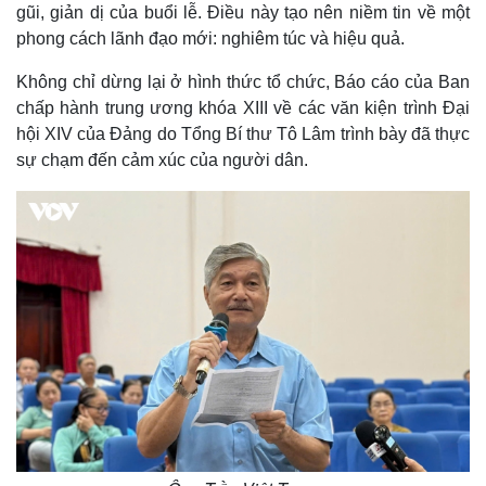
gũi, giản dị của buổi lễ. Điều này tạo nên niềm tin về một
Thế giới
Multimedia
phong cách lãnh đạo mới: nghiêm túc và hiệu quả.
Quan sát
Video
Không chỉ dừng lại ở hình thức tổ chức, Báo cáo của Ban
Cuộc sống đó đây
Ảnh
Hồ sơ
E-Magazine
chấp hành trung ương khóa XIII về các văn kiện trình Đại
Infographic
hội XIV của Đảng do Tổng Bí thư Tô Lâm trình bày đã thực
sự chạm đến cảm xúc của người dân.