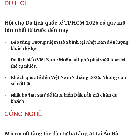
Đắk Lắk yêu cầu chuyển hóa giá trị văn hóa thành động
lực tăng trưởng
Đoàn học sinh Việt Nam xuất sắc giành 8 HCV tại cuộc
thi Lễ hội Âm nhạc quốc tế
Hoa sữa
Khúc mùa thu
DU LỊCH
Văn hóa
Giải trí
Sân khấu - Điện ảnh
Nghệ sĩ
Hội chợ Du lịch quốc tế TP.HCM 2026 có quy mô
Văn học
Thời trang
lớn nhất từ trước đến nay
Âm nhạc
Sao Việt
Di sản
Bảo tàng Tưởng niệm Hòa bình tại Nhật Bản đón lượng
khách kỷ lục
Du lịch biển Việt Nam: Muốn bứt phá phải vượt khỏi lợi
thế tự nhiên