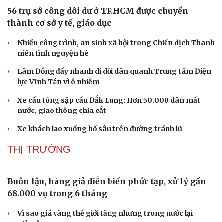
56 trụ sở công dôi dư ở TP.HCM được chuyển
thành cơ sở y tế, giáo dục
Nhiều công trình, an sinh xã hội trong Chiến dịch Thanh
niên tình nguyện hè
Lâm Đồng đẩy nhanh di dời dân quanh Trung tâm Điện
lực Vĩnh Tân vì ô nhiễm
Xe cẩu tông sập cầu Đắk Lung: Hơn 50.000 dân mất
nước, giao thông chia cắt
Xe khách lao xuống hố sâu trên đường tránh lũ
THỊ TRƯỜNG
Sức khỏe
Đời sống
Dinh dưỡng - món ngon
Nhà đẹp
Cây thuốc
Blog
Sản phụ khoa
Tình yêu - Gia đình