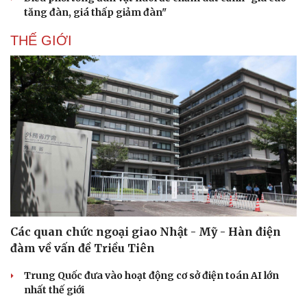
tăng đàn, giá thấp giảm đàn"
THẾ GIỚI
Doanh nghiệp
Công nghệ
Thông tin doanh nghiệp
Sành điệu
Doanh nghiệp 24h
Tin Công nghệ
Doanh nhân
Trải nghiệm
Vì cộng đồng
Chuyển đổi số
Các quan chức ngoại giao Nhật - Mỹ - Hàn điện
đàm về vấn đề Triều Tiên
Trung Quốc đưa vào hoạt động cơ sở điện toán AI lớn
nhất thế giới