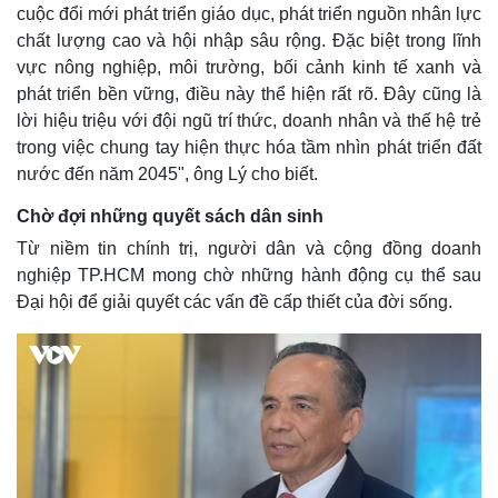
cuộc đổi mới phát triển giáo dục, phát triển nguồn nhân lực
chất lượng cao và hội nhập sâu rộng. Đặc biệt trong lĩnh
vực nông nghiệp, môi trường, bối cảnh kinh tế xanh và
phát triển bền vững, điều này thể hiện rất rõ. Đây cũng là
lời hiệu triệu với đội ngũ trí thức, doanh nhân và thế hệ trẻ
trong việc chung tay hiện thực hóa tầm nhìn phát triển đất
nước đến năm 2045", ông Lý cho biết.
Chờ đợi những quyết sách dân sinh
Từ niềm tin chính trị, người dân và cộng đồng doanh
nghiệp TP.HCM mong chờ những hành động cụ thể sau
Đại hội để giải quyết các vấn đề cấp thiết của đời sống.
Kinh tế
Thị trường
Bất động sản
Giá vàng
Khởi nghiệp
Tiêu dùng
Tỷ giá
Chứng khoán
Giá cà phê