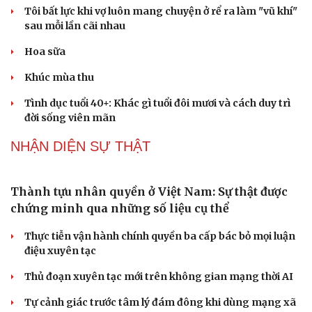
Không để quá trình đô thị hóa Bắc Ninh làm đứt gãy
không gian văn hóa Kinh Bắc
ĐBQH đề xuất làm rõ bản sắc kiến trúc Việt Nam trong
Luật Kiến trúc
PODCAST
Dấu hiệu tiền mãn kinh sớm phụ nữ cần biết
Tôi bất lực khi vợ luôn mang chuyện ở rể ra làm "vũ khí"
sau mỗi lần cãi nhau
Hoa sữa
Khúc mùa thu
Tình dục tuổi 40+: Khác gì tuổi đôi mươi và cách duy trì
đời sống viên mãn
NHẬN DIỆN SỰ THẬT