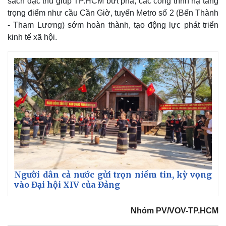
sách đặc thù giúp TP.HCM bứt phá, các công trình hạ tầng
trọng điểm như cầu Cần Giờ, tuyến Metro số 2 (Bến Thành
- Tham Lương) sớm hoàn thành, tạo động lực phát triển
kinh tế xã hội.
Người dân cả nước gửi trọn niềm tin, kỳ vọng
vào Đại hội XIV của Đảng
Nhóm PV/VOV-TP.HCM