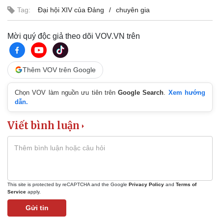
Tag:
Đại hội XIV của Đảng
chuyên gia
Mời quý độc giả theo dõi VOV.VN trên
Pháp luật
Quân sự - Quốc phòng
Vụ án
Vũ khí
Tin nóng
Việt Nam
Thêm VOV trên Google
Tư vấn luật
Phân tích
Chọn VOV làm nguồn ưu tiên trên
Google Search
.
Xem hướng
dẫn.
Viết bình luận
This site is protected by reCAPTCHA and the Google
Privacy Policy
and
Terms of
Service
apply.
Gửi tin