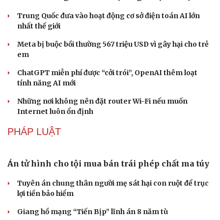
Khách quốc tế đến Việt Nam 7 tháng 2026: Những con
số nổi bật
Nhặt bỏ 'hạt sạn' để làng biển Đắk Lắk giữ chân du
khách
CÔNG NGHỆ
Microsoft tăng tốc đầu tư hạ tầng AI tại Ấn Độ
Trung Quốc đưa vào hoạt động cơ sở điện toán AI lớn
nhất thế giới
Meta bị buộc bồi thường 567 triệu USD vì gây hại cho trẻ
em
ChatGPT miễn phí được “cởi trói”, OpenAI thêm loạt
tính năng AI mới
Những nơi không nên đặt router Wi-Fi nếu muốn
Internet luôn ổn định