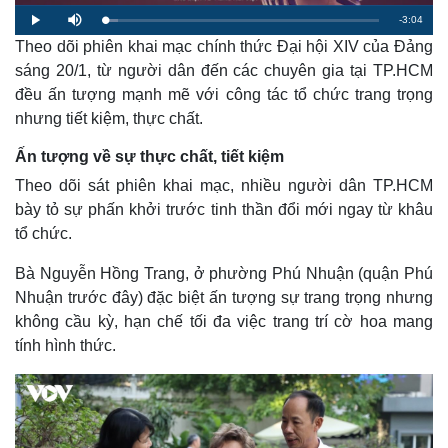
R
-
3:04
L
P
M
o
l
u
a
Theo dõi phiên khai mạc chính thức Đại hội XIV của Đảng
a
t
e
d
y
e
e
sáng 20/1, từ người dân đến các chuyên gia tại TP.HCM
d
m
:
đều ấn tượng mạnh mẽ với công tác tổ chức trang trọng
4
.
a
9
nhưng tiết kiệm, thực chất.
0
%
i
Ấn tượng về sự thực chất, tiết kiệm
n
Theo dõi sát phiên khai mạc, nhiều người dân TP.HCM
i
bày tỏ sự phấn khởi trước tinh thần đổi mới ngay từ khâu
n
tổ chức.
g
Bà Nguyễn Hồng Trang, ở phường Phú Nhuận (quận Phú
T
Nhuận trước đây) đặc biệt ấn tượng sự trang trọng nhưng
không cầu kỳ, hạn chế tối đa việc trang trí cờ hoa mang
i
tính hình thức.
m
e