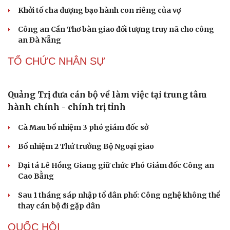
PHÁP LUẬT
Án tử hình cho tội mua bán trái phép chất ma túy
Tuyên án chung thân người mẹ sát hại con ruột để trục
lợi tiền bảo hiểm
Giang hồ mạng “Tiến Bịp” lĩnh án 8 năm tù
Khởi tố cha dượng bạo hành con riêng của vợ
Công an Cần Thơ bàn giao đối tượng truy nã cho công
an Đà Nẵng
TỔ CHỨC NHÂN SỰ
Quảng Trị đưa cán bộ về làm việc tại trung tâm
hành chính - chính trị tỉnh