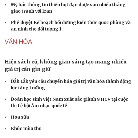
Lâm Đồng lập đơn vị chuyên trách tìm kiếm, quy
tập hài cốt liệt sĩ
Mỹ duy trì sức mạnh tiêm kích F-22 tại Trung Đông
bằng “mạch máu” KC-135
Khủng hoảng tên lửa Patriot đẩy NATO vào thế lưỡng
nan chiến lược
Mỹ bác thông tin thiếu hụt đạn dược sau nhiều tháng
giao tranh với Iran
Phê duyệt Kế hoạch bồi dưỡng kiến thức quốc phòng và
an ninh cho đối tượng 1
VĂN HÓA
Hiệu sách cũ, không gian sáng tạo mang nhiều
giá trị cần gìn giữ