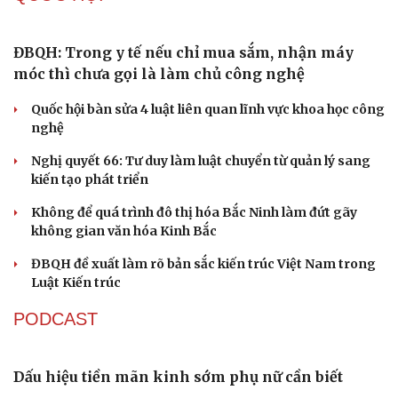
Cà Mau bổ nhiệm 3 phó giám đốc sở
Bổ nhiệm 2 Thứ trưởng Bộ Ngoại giao
Du lịch
Podcast
Tư vấn
Câu chuyện thời sự
Đại tá Lê Hồng Giang giữ chức Phó Giám đốc Công an
Săn Tour
Đọc truyện đêm khuya
Cao Bằng
check-in
Cửa sổ tình yêu
Sau 1 tháng sáp nhập tổ dân phố: Công nghệ không thể
Kể chuyện cho bé
thay cán bộ đi gặp dân
Hạt giống tâm hồn
QUỐC HỘI
ĐBQH: Trong y tế nếu chỉ mua sắm, nhận máy
móc thì chưa gọi là làm chủ công nghệ
Quốc hội bàn sửa 4 luật liên quan lĩnh vực khoa học công
nghệ
Nghị quyết 66: Tư duy làm luật chuyển từ quản lý sang
kiến tạo phát triển