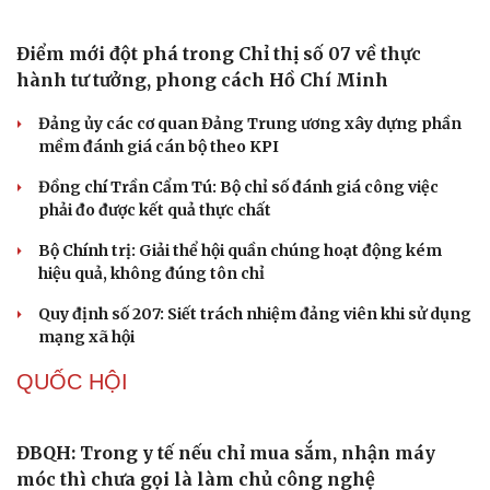
Thực tiễn vận hành chính quyền ba cấp bác bỏ mọi luận
điệu xuyên tạc
Thủ đoạn xuyên tạc mới trên không gian mạng thời AI
Tự cảnh giác trước tâm lý đám đông khi dùng mạng xã
hội
Khi mạng xã hội thành nơi phán xử
XÂY DỰNG, CHỈNH ĐỐN ĐẢNG
Điểm mới đột phá trong Chỉ thị số 07 về thực
hành tư tưởng, phong cách Hồ Chí Minh
Đảng ủy các cơ quan Đảng Trung ương xây dựng phần
mềm đánh giá cán bộ theo KPI
Đồng chí Trần Cẩm Tú: Bộ chỉ số đánh giá công việc
phải đo được kết quả thực chất
Bộ Chính trị: Giải thể hội quần chúng hoạt động kém