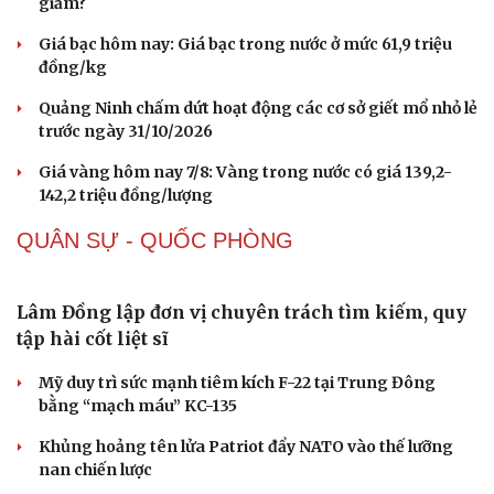
Nhi khoa
Nam khoa
Làm đẹp - giảm cân
Phòng mạch online
Ăn sạch sống khỏe
Buôn lậu, hàng giả diễn biến phức tạp, xử lý gần
68.000 vụ trong 6 tháng
Vì sao giá vàng thế giới tăng nhưng trong nước lại
giảm?
Giá bạc hôm nay: Giá bạc trong nước ở mức 61,9 triệu
đồng/kg
Quảng Ninh chấm dứt hoạt động các cơ sở giết mổ nhỏ lẻ
trước ngày 31/10/2026
Giá vàng hôm nay 7/8: Vàng trong nước có giá 139,2-
142,2 triệu đồng/lượng
QUÂN SỰ - QUỐC PHÒNG