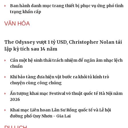
Sức khỏe
Đời sống
Ban hành danh mục trang thiết bị phục vụ ứng phó tình
Dinh dưỡng - món ngon
Nhà đẹp
trạng khẩn cấp
Cây thuốc
Blog
Sản phụ khoa
Tình yêu - Gia đình
VĂN HÓA
Nhi khoa
Nam khoa
Làm đẹp - giảm cân
The Odyssey vượt 1 tỷ USD, Christopher Nolan tái
Phòng mạch online
lập kỳ tích sau 14 năm
Ăn sạch sống khỏe
Cần một hệ sinh thái trách nhiệm để ngăn âm nhạc lệch
chuẩn
Khi bảo tàng đưa hiện vật bước ra khỏi tủ kính trò
chuyện cùng công chúng
Ấn tượng khai mạc Festival võ thuật quốc tế Hà Nội năm
2026
Khai mạc Liên hoan Lân Sư Rồng quốc tế và Lễ hội
đường phố Quy Nhơn - Gia Lai
DU LỊCH