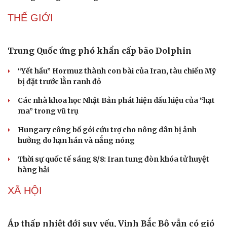
THẾ GIỚI
Trung Quốc ứng phó khẩn cấp bão Dolphin
“Yết hầu” Hormuz thành con bài của Iran, tàu chiến Mỹ
bị đặt trước lằn ranh đỏ
Doanh nghiệp
Công nghệ
Các nhà khoa học Nhật Bản phát hiện dấu hiệu của “hạt
ma” trong vũ trụ
Thông tin doanh nghiệp
Sành điệu
Doanh nghiệp 24h
Tin Công nghệ
Hungary công bố gói cứu trợ cho nông dân bị ảnh
Doanh nhân
Trải nghiệm
hưởng do hạn hán và nắng nóng
Vì cộng đồng
Chuyển đổi số
Thời sự quốc tế sáng 8/8: Iran tung đòn khóa tử huyệt
hàng hải
XÃ HỘI
Áp thấp nhiệt đới suy yếu, Vịnh Bắc Bộ vẫn có gió