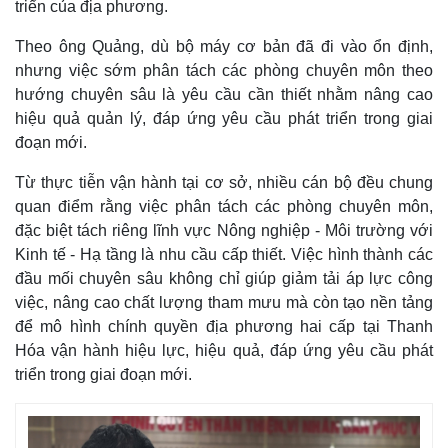
triển của địa phương.
Theo ông Quảng, dù bộ máy cơ bản đã đi vào ổn định,
nhưng việc sớm phân tách các phòng chuyên môn theo
hướng chuyên sâu là yêu cầu cần thiết nhằm nâng cao
hiệu quả quản lý, đáp ứng yêu cầu phát triển trong giai
Pháp luật
Quân sự - Quốc phòng
đoạn mới.
Vụ án
Vũ khí
Tin nóng
Việt Nam
Từ thực tiễn vận hành tại cơ sở, nhiều cán bộ đều chung
Tư vấn luật
Phân tích
quan điểm rằng việc phân tách các phòng chuyên môn,
đặc biệt tách riêng lĩnh vực Nông nghiệp - Môi trường với
Kinh tế - Hạ tầng là nhu cầu cấp thiết. Việc hình thành các
đầu mối chuyên sâu không chỉ giúp giảm tải áp lực công
việc, nâng cao chất lượng tham mưu mà còn tạo nền tảng
để mô hình chính quyền địa phương hai cấp tại Thanh
Hóa vận hành hiệu lực, hiệu quả, đáp ứng yêu cầu phát
triển trong giai đoạn mới.