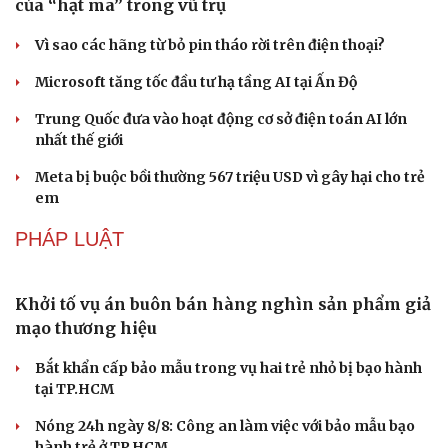
của “hạt ma” trong vũ trụ
Vì sao các hãng từ bỏ pin tháo rời trên điện thoại?
Microsoft tăng tốc đầu tư hạ tầng AI tại Ấn Độ
Trung Quốc đưa vào hoạt động cơ sở điện toán AI lớn
nhất thế giới
Meta bị buộc bồi thường 567 triệu USD vì gây hại cho trẻ
em
PHÁP LUẬT
Khởi tố vụ án buôn bán hàng nghìn sản phẩm giả
mạo thương hiệu
Văn hóa
Giải trí
Bắt khẩn cấp bảo mẫu trong vụ hai trẻ nhỏ bị bạo hành
Sân khấu - Điện ảnh
Nghệ sĩ
tại TP.HCM
Văn học
Thời trang
Âm nhạc
Sao Việt
Nóng 24h ngày 8/8: Công an làm việc với bảo mẫu bạo
Di sản
hành trẻ ở TP.HCM