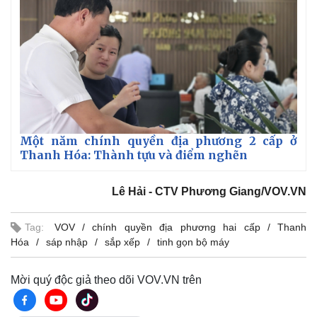
Một năm chính quyền địa phương 2 cấp ở
Thanh Hóa: Thành tựu và điểm nghẽn
Lê Hải - CTV Phương Giang/VOV.VN
Tag:
VOV
chính quyền địa phương hai cấp
Thanh
Hóa
sáp nhập
sắp xếp
tinh gọn bộ máy
Mời quý độc giả theo dõi VOV.VN trên