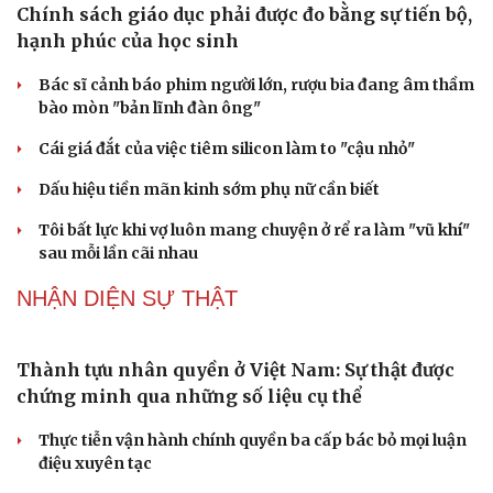
Chính sách giáo dục phải được đo bằng sự tiến bộ,
hạnh phúc của học sinh
Bác sĩ cảnh báo phim người lớn, rượu bia đang âm thầm
bào mòn "bản lĩnh đàn ông"
Cái giá đắt của việc tiêm silicon làm to "cậu nhỏ"
Du lịch
Podcast
Dấu hiệu tiền mãn kinh sớm phụ nữ cần biết
Tư vấn
Câu chuyện thời sự
Săn Tour
Đọc truyện đêm khuya
Tôi bất lực khi vợ luôn mang chuyện ở rể ra làm "vũ khí"
check-in
Cửa sổ tình yêu
sau mỗi lần cãi nhau
Kể chuyện cho bé
Hạt giống tâm hồn
NHẬN DIỆN SỰ THẬT
Thành tựu nhân quyền ở Việt Nam: Sự thật được
chứng minh qua những số liệu cụ thể
Thực tiễn vận hành chính quyền ba cấp bác bỏ mọi luận
điệu xuyên tạc