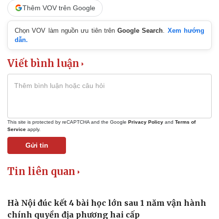
Thêm VOV trên Google
Chọn VOV làm nguồn ưu tiên trên
Google Search
.
Xem hướng
dẫn.
Viết bình luận
This site is protected by reCAPTCHA and the Google
Privacy Policy
and
Terms of
Service
apply.
Gửi tin
Tin liên quan
Thể thao
Ô tô - Xe máy
Bóng đá
Ô tô
Lịch thi đấu bóng đá
Xe máy
Hà Nội đúc kết 4 bài học lớn sau 1 năm vận hành
Thế giới thể thao
Tư vấn
chính quyền địa phương hai cấp