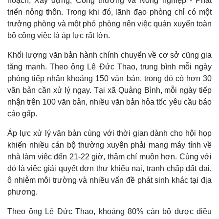
hoạch, Xây dựng, Công thương và Nông nghiệp - Phát
triển nông thôn. Trong khi đó, lãnh đạo phòng chỉ có một
trưởng phòng và một phó phòng nên việc quán xuyến toàn
bộ công việc là áp lực rất lớn.
Khối lượng văn bản hành chính chuyển về cơ sở cũng gia
tăng mạnh. Theo ông Lê Đức Thao, trung bình mỗi ngày
phòng tiếp nhận khoảng 150 văn bản, trong đó có hơn 30
văn bản cần xử lý ngay. Tại xã Quảng Bình, mỗi ngày tiếp
nhận trên 100 văn bản, nhiều văn bản hỏa tốc yêu cầu báo
cáo gấp.
Áp lực xử lý văn bản cùng với thời gian dành cho hội họp
khiến nhiều cán bộ thường xuyên phải mang máy tính về
Kinh tế
Thị trường
nhà làm việc đến 21-22 giờ, thậm chí muộn hơn. Cùng với
Bất động sản
Giá vàng
đó là việc giải quyết đơn thư khiếu nại, tranh chấp đất đai,
Khởi nghiệp
Tiêu dùng
Tỷ giá
ô nhiễm môi trường và nhiều vấn đề phát sinh khác tại địa
Chứng khoán
phương.
Giá cà phê
Theo ông Lê Đức Thao, khoảng 80% cán bộ được điều