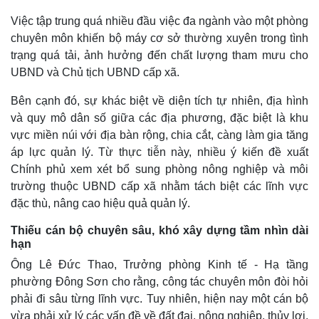
Việc tập trung quá nhiều đầu việc đa ngành vào một phòng
Thế giới
Multimedia
chuyên môn khiến bộ máy cơ sở thường xuyên trong tình
Quan sát
Video
trạng quá tải, ảnh hưởng đến chất lượng tham mưu cho
Cuộc sống đó đây
Ảnh
UBND và Chủ tịch UBND cấp xã.
Hồ sơ
E-Magazine
Infographic
Bên cạnh đó, sự khác biệt về diện tích tự nhiên, địa hình
và quy mô dân số giữa các địa phương, đặc biệt là khu
vực miền núi với địa bàn rộng, chia cắt, càng làm gia tăng
áp lực quản lý. Từ thực tiễn này, nhiều ý kiến đề xuất
Chính phủ xem xét bổ sung phòng nông nghiệp và môi
trường thuộc UBND cấp xã nhằm tách biệt các lĩnh vực
đặc thù, nâng cao hiệu quả quản lý.
Thiếu cán bộ chuyên sâu, khó xây dựng tầm nhìn dài
hạn
Ông Lê Đức Thao, Trưởng phòng Kinh tế - Hạ tầng
phường Đông Sơn cho rằng, công tác chuyên môn đòi hỏi
phải đi sâu từng lĩnh vực. Tuy nhiên, hiện nay một cán bộ
vừa phải xử lý các vấn đề về đất đai, nông nghiệp, thủy lợi,