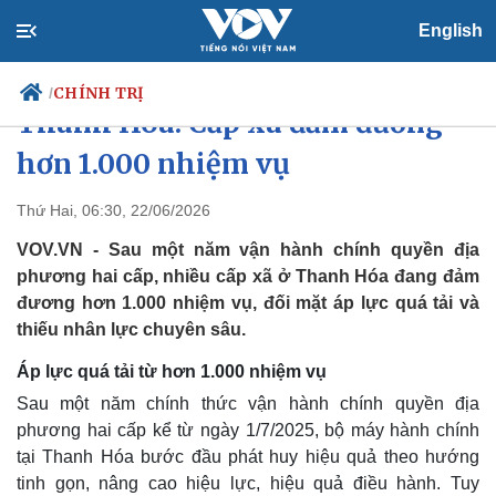
English
Một năm chính quyền hai cấp ở
CHÍNH TRỊ
/
Thanh Hóa: Cấp xã đảm đương
hơn 1.000 nhiệm vụ
Chính trị
Xã hội
Thứ Hai, 06:30, 22/06/2026
Đảng
Tin 24h
VOV.VN - Sau một năm vận hành chính quyền địa
Tổ chức nhân sự
Dự báo thời tiết
phương hai cấp, nhiều cấp xã ở Thanh Hóa đang đảm
Quốc hội
Giáo dục
đương hơn 1.000 nhiệm vụ, đối mặt áp lực quá tải và
Nhận diện sự thật
Dấu ấn VOV
thiếu nhân lực chuyên sâu.
Việc làm
Biển đảo
Áp lực quá tải từ hơn 1.000 nhiệm vụ
Sau một năm chính thức vận hành chính quyền địa
phương hai cấp kể từ ngày 1/7/2025, bộ máy hành chính
tại Thanh Hóa bước đầu phát huy hiệu quả theo hướng
tinh gọn, nâng cao hiệu lực, hiệu quả điều hành. Tuy