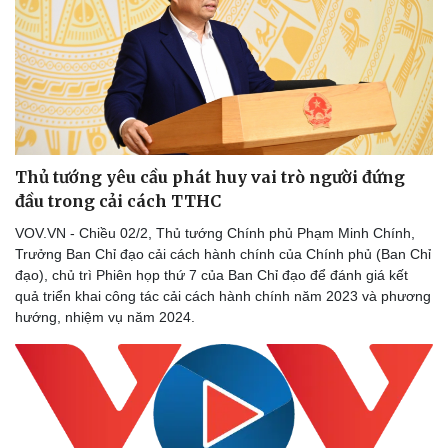
Thể thao
Ô tô - Xe máy
Bóng đá
Ô tô
Thủ tướng yêu cầu phát huy vai trò người đứng
Lịch thi đấu bóng đá
Xe máy
đầu trong cải cách TTHC
Thế giới thể thao
Tư vấn
eSports
VOV.VN - Chiều 02/2, Thủ tướng Chính phủ Phạm Minh Chính,
Hậu trường
Trưởng Ban Chỉ đạo cải cách hành chính của Chính phủ (Ban Chỉ
đạo), chủ trì Phiên họp thứ 7 của Ban Chỉ đạo để đánh giá kết
quả triển khai công tác cải cách hành chính năm 2023 và phương
hướng, nhiệm vụ năm 2024.