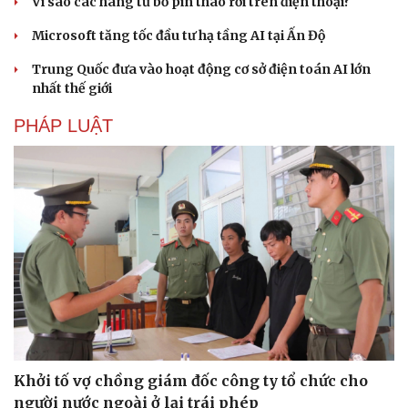
Vì sao các hãng từ bỏ pin tháo rời trên điện thoại?
Microsoft tăng tốc đầu tư hạ tầng AI tại Ấn Độ
Trung Quốc đưa vào hoạt động cơ sở điện toán AI lớn
nhất thế giới
PHÁP LUẬT
Du lịch
Podcast
Tư vấn
Câu chuyện thời sự
Săn Tour
Đọc truyện đêm khuya
check-in
Cửa sổ tình yêu
Kể chuyện cho bé
Hạt giống tâm hồn
Khởi tố vợ chồng giám đốc công ty tổ chức cho
người nước ngoài ở lại trái phép