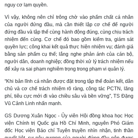
Khởi nghiệp
Tiêu dùng
nguy cơ lạm quyền.
Tỷ giá
Chứng khoán
Vì vậy, không nên chỉ trông chờ vào phẩm chất cá nhân
Giá cà phê
của người đứng đầu, mà cần thiết lập cơ chế để người
đứng đầu và tập thể cùng hành động đúng, cùng chịu trách
nhiệm đến cùng. Cơ chế đó bao gồm kiểm tra, giám sát
quyền lực; công khai kết quả thực hiện nhiệm vụ; đánh giá
bằng sản phẩm cụ thể; lắng nghe phản ánh của cán bộ,
người dân, doanh nghiệp; đồng thời xử lý trách nhiệm nếu
để xảy ra sai phạm nghiêm trọng trong phạm vi quản lý.
“Khi bản lĩnh cá nhân được đặt trong tập thể đoàn kết, dân
chủ và cơ chế trách nhiệm rõ ràng, công tác PCTN, lãng
phí, tiêu cực mới đi vào chiều sâu và bền vững”, TS Đặng
Vũ Cảnh Linh nhấn mạnh.
GS Dương Xuân Ngọc - Ủy viên Hội đồng khoa học Học
viện Chính trị Quốc gia Hồ Chí Minh, nguyên Phó Giám
đốc Học viện Báo chí Tuyên truyền nhìn nhận, tinh thần
quyết liệt, sự nêu gương của người đứng đầu nên được