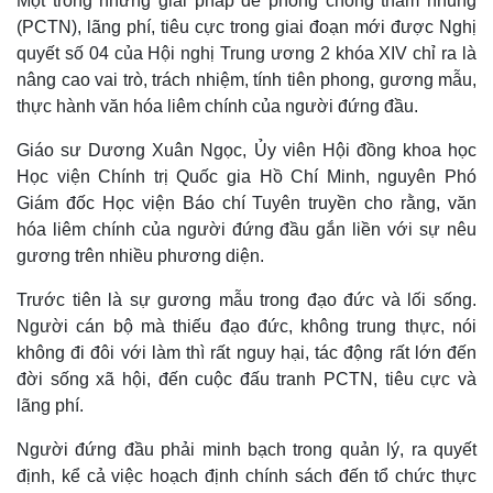
Một trong những giải pháp để phòng chống tham nhũng
(PCTN), lãng phí, tiêu cực trong giai đoạn mới được Nghị
quyết số 04 của Hội nghị Trung ương 2 khóa XIV chỉ ra là
nâng cao vai trò, trách nhiệm, tính tiên phong, gương mẫu,
thực hành văn hóa liêm chính của người đứng đầu.
Giáo sư Dương Xuân Ngọc, Ủy viên Hội đồng khoa học
Học viện Chính trị Quốc gia Hồ Chí Minh, nguyên Phó
Giám đốc Học viện Báo chí Tuyên truyền cho rằng, văn
hóa liêm chính của người đứng đầu gắn liền với sự nêu
gương trên nhiều phương diện.
Trước tiên là sự gương mẫu trong đạo đức và lối sống.
Người cán bộ mà thiếu đạo đức, không trung thực, nói
không đi đôi với làm thì rất nguy hại, tác động rất lớn đến
đời sống xã hội, đến cuộc đấu tranh PCTN, tiêu cực và
lãng phí.
Người đứng đầu phải minh bạch trong quản lý, ra quyết
định, kể cả việc hoạch định chính sách đến tổ chức thực