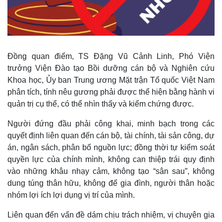
Thế giới
Multimedia
Đồng quan điểm, TS Đặng Vũ Cảnh Linh, Phó Viện
Quan sát
Video
trưởng Viện Đào tạo Bồi dưỡng cán bộ và Nghiên cứu
Cuộc sống đó đây
Ảnh
Khoa học, Ủy ban Trung ương Mặt trận Tổ quốc Việt Nam
Hồ sơ
E-Magazine
Infographic
phân tích, tính nêu gương phải được thể hiện bằng hành vi
quản trị cụ thể, có thể nhìn thấy và kiểm chứng được.
Người đứng đầu phải công khai, minh bạch trong các
quyết định liên quan đến cán bộ, tài chính, tài sản công, dự
án, ngân sách, phân bổ nguồn lực; đồng thời tự kiểm soát
quyền lực của chính mình, không can thiệp trái quy định
vào những khâu nhạy cảm, không tạo “sân sau”, không
dung túng thân hữu, không để gia đình, người thân hoặc
nhóm lợi ích lợi dụng vị trí của mình.
Liên quan đến vấn đề dám chịu trách nhiệm, vị chuyên gia