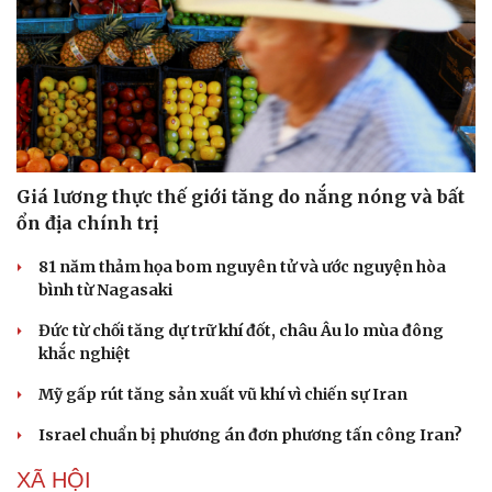
Doanh nghiệp
Công nghệ
Thông tin doanh nghiệp
Sành điệu
Doanh nghiệp 24h
Tin Công nghệ
Doanh nhân
Trải nghiệm
Vì cộng đồng
Chuyển đổi số
Giá lương thực thế giới tăng do nắng nóng và bất
ổn địa chính trị
81 năm thảm họa bom nguyên tử và ước nguyện hòa
bình từ Nagasaki
Đức từ chối tăng dự trữ khí đốt, châu Âu lo mùa đông
khắc nghiệt
Mỹ gấp rút tăng sản xuất vũ khí vì chiến sự Iran
Israel chuẩn bị phương án đơn phương tấn công Iran?
XÃ HỘI