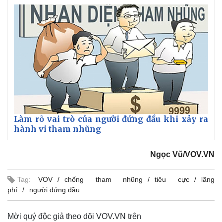
Làm rõ vai trò của người đứng đầu khi xảy ra
hành vi tham nhũng
Pháp luật
Quân sự - Quốc phòng
Ngọc Vũ/VOV.VN
Vụ án
Vũ khí
Tin nóng
Việt Nam
Tư vấn luật
Phân tích
Tag:
VOV
chống tham nhũng
tiêu cực
lãng
phí
người đứng đầu
Mời quý độc giả theo dõi VOV.VN trên