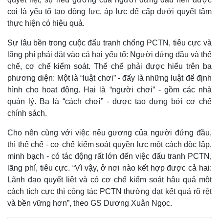
coi là yếu tố tạo động lực, áp lực để cấp dưới quyết tâm
thực hiện có hiệu quả.
Sự lâu bền trong cuộc đấu tranh chống PCTN, tiêu cực và
lãng phí phải đặt vào cả hai yếu tố: Người đứng đầu và thể
chế, cơ chế kiểm soát. Thể chế phải được hiểu trên ba
phương diện: Một là “luật chơi” - đấy là những luật để định
hình cho hoạt động. Hai là “người chơi” - gồm các nhà
quản lý. Ba là “cách chơi” - được tạo dựng bởi cơ chế
chính sách.
Cho nên cùng với việc nêu gương của người đứng đầu,
thì thể chế - cơ chế kiểm soát quyền lực một cách độc lập,
minh bạch - có tác động rất lớn đến việc đấu tranh PCTN,
lãng phí, tiêu cực. “Vì vậy, ở nơi nào kết hợp được cả hai:
Lãnh đạo quyết liệt và có cơ chế kiểm soát hậu quả một
cách tích cực thì công tác PCTN thường đạt kết quả rõ rệt
và bền vững hơn”, theo GS Dương Xuân Ngọc.