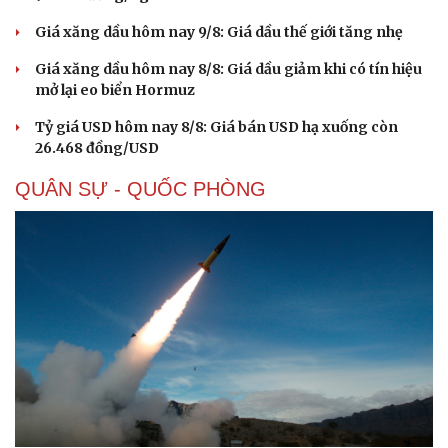
Làm đẹp - giảm cân
Phòng mạch online
Giá xăng dầu hôm nay 9/8: Giá dầu thế giới tăng nhẹ
Ăn sạch sống khỏe
Giá xăng dầu hôm nay 8/8: Giá dầu giảm khi có tín hiệu
mở lại eo biển Hormuz
Tỷ giá USD hôm nay 8/8: Giá bán USD hạ xuống còn
26.468 đồng/USD
QUÂN SỰ - QUỐC PHÒNG