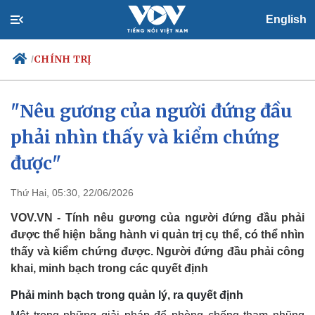
English
CHÍNH TRỊ
/
"Nêu gương của người đứng đầu
phải nhìn thấy và kiểm chứng
Chính trị
Xã hội
Đảng
Tin 24h
được"
Tổ chức nhân sự
Dự báo thời tiết
Quốc hội
Giáo dục
Thứ Hai, 05:30, 22/06/2026
Nhận diện sự thật
Dấu ấn VOV
Việc làm
VOV.VN - Tính nêu gương của người đứng đầu phải
Biển đảo
được thể hiện bằng hành vi quản trị cụ thể, có thể nhìn
thấy và kiểm chứng được. Người đứng đầu phải công
khai, minh bạch trong các quyết định
Phải minh bạch trong quản lý, ra quyết định