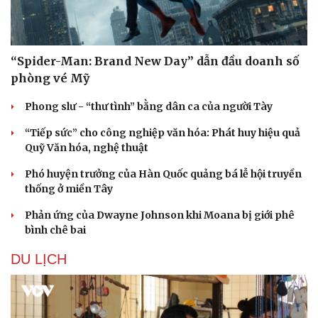
“Spider-Man: Brand New Day” dẫn đầu doanh số
phòng vé Mỹ
Phong slư - “thư tình” bằng dân ca của người Tày
“Tiếp sức” cho công nghiệp văn hóa: Phát huy hiệu quả
Quỹ Văn hóa, nghệ thuật
Phó huyện trưởng của Hàn Quốc quảng bá lễ hội truyền
thống ở miền Tây
Văn hóa
Giải trí
Sân khấu - Điện ảnh
Nghệ sĩ
Phản ứng của Dwayne Johnson khi Moana bị giới phê
Văn học
Thời trang
bình chê bai
Âm nhạc
Sao Việt
DU LỊCH
Di sản