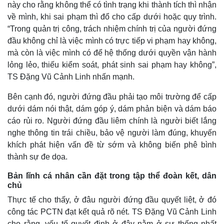
này cho rằng không thể có tình trạng khi thành tích thì nhận
về mình, khi sai phạm thì đổ cho cấp dưới hoặc quy trình.
“Trong quản trị công, trách nhiệm chính trị của người đứng
đầu không chỉ là việc mình có trực tiếp vi phạm hay không,
mà còn là việc mình có để hệ thống dưới quyền vận hành
lỏng lẻo, thiếu kiểm soát, phát sinh sai phạm hay không”,
TS Đặng Vũ Cảnh Linh nhấn mạnh.
Bên cạnh đó, người đứng đầu phải tạo môi trường để cấp
dưới dám nói thật, dám góp ý, dám phản biện và dám báo
cáo rủi ro. Người đứng đầu liêm chính là người biết lắng
nghe thông tin trái chiều, bảo vệ người làm đúng, khuyến
khích phát hiện vấn đề từ sớm và không biến phê bình
thành sự đe dọa.
Bản lĩnh cá nhân cần đặt trong tập thể đoàn kết, dân
chủ
Thực tế cho thấy, ở đâu người đứng đầu quyết liệt, ở đó
công tác PCTN đạt kết quả rõ nét. TS Đặng Vũ Cảnh Linh
cho rằng, yếu tố quyết định ở đây nằm ở sự thống nhất