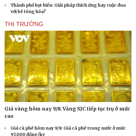
Thành phố bọt biển: Giải pháp thích ứng hay cuộc đua
với bê tông hóa?
THỊ TRƯỜNG
Sức khỏe
Đời sống
Dinh dưỡng - món ngon
Nhà đẹp
Giá vàng hôm nay 9/8: Vàng SJC tiếp tục trụ ở mức
Cây thuốc
Blog
cao
Sản phụ khoa
Tình yêu - Gia đình
Nhi khoa
Giá cà phê hôm nay 9/8: Giá cà phê trong nước ở mức
Nam khoa
97.000 đồng/kg