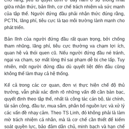
giữa nhận thức, bản lĩnh, cơ chế trách nhiệm và sức mạnh
của tập thể. Người đứng đầu phải nhận thức đúng rằng,
PCTN, lãng phí, tiêu cực là tạo môi trường lành mạnh cho
phát triển.
Bản lĩnh của người đứng đầu rất quan trọng, bởi chống
tham nhũng, lãng phí, tiêu cực thường va chạm lợi ích,
quan hệ và thói quen cũ. Nếu người đứng đầu né tránh,
ngại va chạm, sợ mất lòng thì sai phạm dễ bị che lấp. Tuy
nhiên, một người đứng đầu dù quyết liệt đến đâu cũng
không thể làm thay cả hệ thống.
Kể cả trong các cơ quan, đơn vị thực hiện chế độ thủ
trưởng, vẫn phải xác định rõ những vấn đề cần bàn bạc,
quyết định theo tập thể, nhất là công tác cán bộ, tài chính,
tài sản công, đầu tư, mua sắm, phân bổ nguồn lực và xử lý
các vấn đề nhạy cảm. Theo TS Linh, đó không phải là làm
Kinh tế
Thị trường
mờ trách nhiệm cá nhân, mà là cơ chế cần thiết để kiểm
Bất động sản
Giá vàng
soát quyền lực, bảo đảm dân chủ, minh bạch và hạn chế