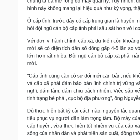
chúng ta đã mở rộng bộ máy quản lý. Tuy nhiên, 
hình này không mang lại hiệu quả như kỳ vọng, thậm
Ở cấp tỉnh, trước đây có cấp trung gian là huyện, n
hỏi đội ngũ cán bộ cấp tỉnh phải sâu sát hơn với cơ
Với đơn vị hành chính cấp xã, dự kiến còn khoảng 
mới sẽ có diện tích dân số đông gấp 4-5 lần so v
lớn hơn rất nhiều. Đội ngũ cán bộ cấp xã phải nân
mới.
“Cấp tỉnh cũng cần có sự đổi mới căn bản, nếu khôn
và cấp xã phải đảm bảo bản lĩnh chính trị vững 
nghĩ, dám làm, dám chịu trách nhiệm. Việc sắp x
tình trạng bè phái, cục bộ địa phương”, ông Nguyễ
Dù thực hiện bất kỳ cải cách nào, nguyên tắc quan
tiêu phục vụ người dân làm trọng tâm. Bộ máy củ
cấp huyện, vừa thực hiện tốt nhiệm vụ của cấp xã
sống của nhân dân và phát triển sản xuất, đồng thời