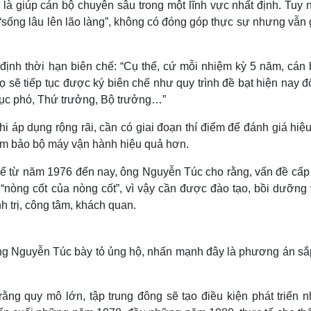
là giúp cán bộ chuyên sâu trong một lĩnh vực nhất định. Tuy 
 “sống lâu lên lão làng”, không có đóng góp thực sự nhưng vẫn 
 định thời hạn biên chế: “Cụ thể, cứ mỗi nhiệm kỳ 5 năm, cán 
ọ sẽ tiếp tục được ký biên chế như quy trình đề bạt hiện nay đ
ục phó, Thứ trưởng, Bộ trưởng…”
 áp dụng rộng rãi, cần có giai đoạn thí điểm để đánh giá hiệ
đảm bảo bộ máy vận hành hiệu quả hơn.
 kể từ năm 1976 đến nay, ông Nguyễn Túc cho rằng, vấn đề cấp
 “nòng cốt của nòng cốt”, vì vậy cần được đào tạo, bồi dưỡng 
h trị, công tâm, khách quan.
ông Nguyễn Túc bày tỏ ủng hộ, nhấn mạnh đây là phương án sắ
ng quy mô lớn, tập trung đông sẽ tạo điều kiện phát triển n