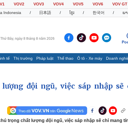
V1
VOV2
VOV3
VOV4
VOV5
VOV6
VOV GT
a Indonesia
/
日本語
/
ខ្មែរ
/
한국어
/
ພາ
Thứ Bảy, ngày 8 tháng 8 năm 2026
Po
inh tế
Thị trường
Pháp luật
Thể thao
Ô tô - Xe máy
Doanh nghi
Thế giới
Multimedia
K
Quan sát
Video
B
lượng đội ngũ, việc sáp nhập sẽ 
Cuộc sống đó đây
Ảnh
K
Hồ sơ
E-Magazine
Infographic
Thể thao
Ô tô - Xe máy
D
hú trọng chất lượng đội ngũ, việc sáp nhập sẽ chỉ mang tí
Bóng đá
Ô tô
T