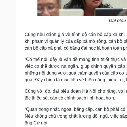
Đại biểu
Cũng nêu đánh giá về trình độ cán bộ cấp xã k
khi phạm vi quản lý của cấp xã mở rộng, cán bộ p
cán bộ cấp xã phải có bằng đại học là hoàn toàn p
“Có thể nói, đây là vấn đề mang tính thiết thực và
việc có thể được rút ngắn, giúp chính quyền cấp 
những nội dung vượt quá thẩm quyền của cấp cơ sở,
quả. Đây chính là mục tiêu về hiệu năng, hiệu lự
Cùng với đó, đại biểu đoàn Hà Nội cho rằng, với
tộc thiểu số, cần có chính sách linh hoạt hơn.
“Quan trọng nhất, ngoài bằng cấp, cán bộ phải có 
Nếu không chú trọng chất lượng đội ngũ, việc sá
ông Cừ nói.