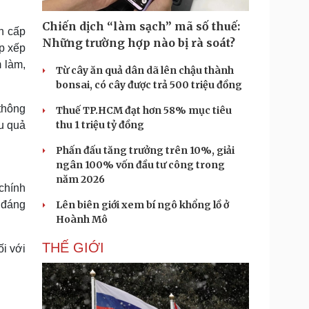
Doanh nghiệp 24h
Tin Công nghệ
Doanh nhân
Trải nghiệm
Chiến dịch “làm sạch” mã số thuế:
h cấp
ì cộng đồng
Chuyển đổi số
Những trường hợp nào bị rà soát?
p xếp
m làm,
Từ cây ăn quả dân dã lên chậu thành
u lịch
Podcast
bonsai, có cây được trả 500 triệu đồng
Tư vấn
Câu chuyện thời sự
Săn Tour
Đọc truyện đêm khuya
thông
Thuế TP.HCM đạt hơn 58% mục tiêu
heck-in
Cửa sổ tình yêu
thu 1 triệu tỷ đồng
ệu quả
Kể chuyện cho bé
Phấn đấu tăng trưởng trên 10%, giải
Hạt giống tâm hồn
ngân 100% vốn đầu tư công trong
năm 2026
chính
a đáng
Lên biên giới xem bí ngô khổng lồ ở
Hoành Mô
THẾ GIỚI
i với