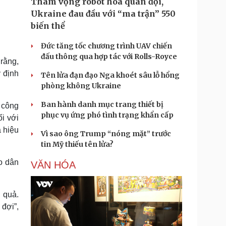
Tham vọng robot hóa quân đội,
Ukraine đau đầu với “ma trận” 550
biến thể
Đức tăng tốc chương trình UAV chiến
đấu thông qua hợp tác với Rolls-Royce
rằng,
 định
Tên lửa đạn đạo Nga khoét sâu lỗ hổng
phòng không Ukraine
Ban hành danh mục trang thiết bị
ý công
phục vụ ứng phó tình trạng khẩn cấp
i với
à hiệu
Vì sao ông Trump “nóng mặt” trước
tin Mỹ thiếu tên lửa?
o dân
VĂN HÓA
u quả.
đợi”,