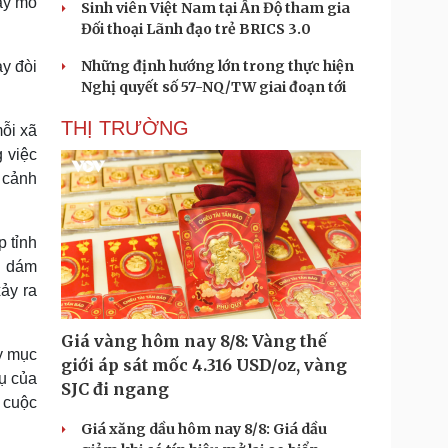
ấy mô
Sinh viên Việt Nam tại Ấn Độ tham gia
Đối thoại Lãnh đạo trẻ BRICS 3.0
Những định hướng lớn trong thực hiện
ày đòi
Nghị quyết số 57-NQ/TW giai đoạn tới
THỊ TRƯỜNG
mỗi xã
 việc
i cảnh
p tỉnh
i dám
ảy ra
Giá vàng hôm nay 8/8: Vàng thế
ấy mục
giới áp sát mốc 4.316 USD/oz, vàng
ụ của
SJC đi ngang
 cuộc
Giá xăng dầu hôm nay 8/8: Giá dầu