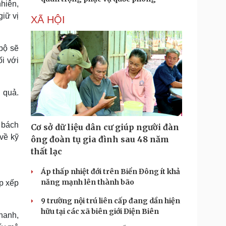
nhiên,
giữ vị
XÃ HỘI
bộ sẽ
ối với
u quả.
 bách
Cơ sở dữ liệu dân cư giúp người đàn
về kỹ
ông đoàn tụ gia đình sau 48 năm
thất lạc
Áp thấp nhiệt đới trên Biển Đông ít khả
năng mạnh lên thành bão
p xếp
9 trường nội trú liên cấp đang dần hiện
hữu tại các xã biên giới Điện Biên
hanh,