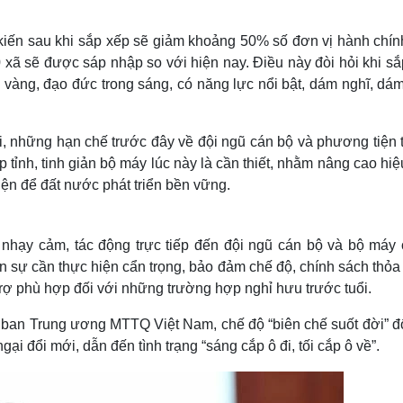
Lịch thi đấu bóng đá
Xe máy
Thế giới thể thao
Tư vấn
kiến sau khi sắp xếp sẽ giảm khoảng 50% số đơn vị hành chín
eSports
V
 xã sẽ được sáp nhập so với hiện nay. Điều này đòi hỏi khi sắ
Hậu trường
 vàng, đạo đức trong sáng, có năng lực nổi bật, dám nghĩ, dá
Văn hóa
Giải trí
D
Sân khấu - Điện ảnh
Nghệ sĩ
Văn học
Thời trang
, những hạn chế trước đây về đội ngũ cán bộ và phương tiện 
Âm nhạc
Sao Việt
c
p tỉnh, tinh giản bộ máy lúc này là cần thiết, nhằm nâng cao hi
Di sản
iện để đất nước phát triển bền vững.
 nhạy cảm, tác động trực tiếp đến đội ngũ cán bộ và bộ máy 
hân sự cần thực hiện cẩn trọng, bảo đảm chế độ, chính sách thỏ
 trợ phù hợp đối với những trường hợp nghỉ hưu trước tuổi.
ban Trung ương MTTQ Việt Nam, chế độ “biên chế suốt đời” đố
gại đổi mới, dẫn đến tình trạng “sáng cắp ô đi, tối cắp ô về”.