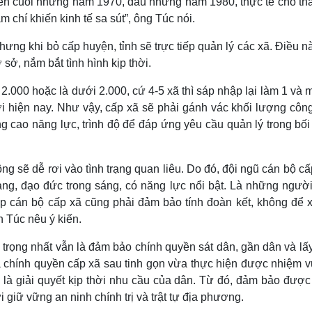
đến cuối những năm 1970, đầu những năm 1980, thực tế cho th
 chí khiến kinh tế sa sút”, ông Túc nói.
hưng khi bỏ cấp huyện, tỉnh sẽ trực tiếp quản lý các xã. Điều n
 sở, nắm bắt tình hình kịp thời.
2.000 hoặc là dưới 2.000, cứ 4-5 xã thì sáp nhập lại làm 1 và 
ới hiện nay. Như vậy, cấp xã sẽ phải gánh vác khối lượng công
g cao năng lực, trình độ để đáp ứng yêu cầu quản lý trong bố
g sẽ dễ rơi vào tình trạng quan liêu. Do đó, đội ngũ cán bộ cấ
vàng, đạo đức trong sáng, có năng lực nổi bật. Là những ngườ
ếp cán bộ cấp xã cũng phải đảm bảo tính đoàn kết, không để x
n Túc nêu ý kiến.
 trọng nhất vẫn là đảm bảo chính quyền sát dân, gần dân và l
a chính quyền cấp xã sau tinh gọn vừa thực hiện được nhiệm v
 là giải quyết kịp thời nhu cầu của dân. Từ đó, đảm bảo được
 giữ vững an ninh chính trị và trật tự địa phương.