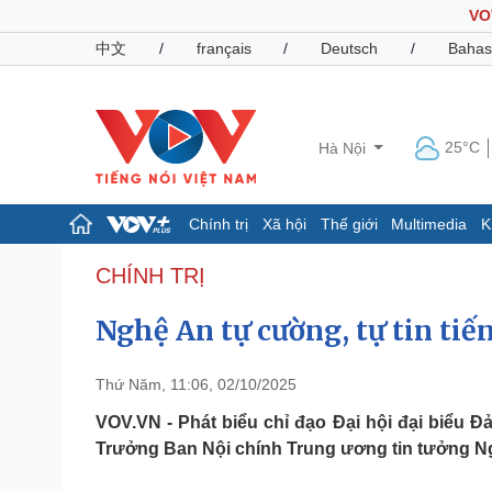
VO
中文
/
français
/
Deutsch
/
Bahas
25°C
Hà Nội
Chính trị
Xã hội
Thế giới
Multimedia
K
Chính trị
Xã hội
CHÍNH TRỊ
Đảng
Tin 24h
Nghệ An tự cường, tự tin ti
Tổ chức nhân sự
Dự báo thời tiết
Quốc hội
Giáo dục
Nhận diện sự thật
Dấu ấn VOV
Thứ Năm, 11:06, 02/10/2025
Việc làm
Biển đảo
VOV.VN - Phát biểu chỉ đạo Đại hội đại biểu Đ
Trưởng Ban Nội chính Trung ương tin tưởng Ngh
Pháp luật
Quân sự - Quốc phòng
Vụ án
Vũ khí