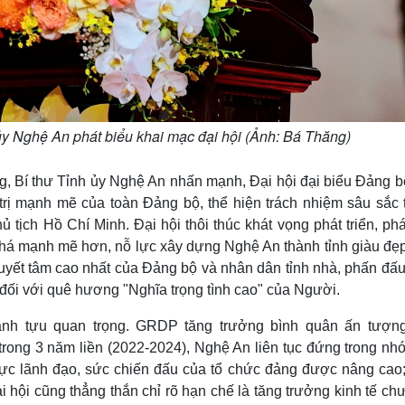
y Nghệ An phát biểu khai mạc đại hội (Ảnh: Bá Thăng)
, Bí thư Tỉnh ủy Nghệ An nhấn mạnh, Đại hội đại biểu Đảng bộ
trị mạnh mẽ của toàn Đảng bộ, thể hiện trách nhiệm sâu sắc 
tịch Hồ Chí Minh. Đại hội thôi thúc khát vọng phát triển, ph
phá mạnh mẽ hơn, nỗ lực xây dựng Nghệ An thành tỉnh giàu đẹp
quyết tâm cao nhất của Đảng bộ và nhân dân tỉnh nhà, phấn đấ
đối với quê hương "Nghĩa trọng tình cao" của Người.
ành tựu quan trọng. GRDP tăng trưởng bình quân ấn tượng
trong 3 năm liền (2022-2024), Nghệ An liên tục đứng trong nh
lực lãnh đạo, sức chiến đấu của tổ chức đảng được nâng cao;
i hội cũng thẳng thắn chỉ rõ hạn chế là tăng trưởng kinh tế ch