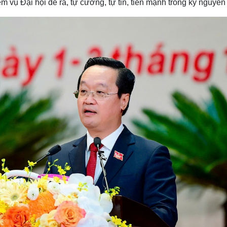
ệm vụ Đại hội đề ra, tự cường, tự tin, tiến mạnh trong kỷ nguyên