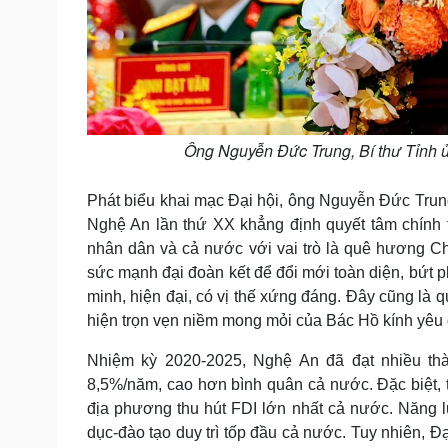
Ông Nguyễn Đức Trung, Bí thư Tỉnh ủ
Phát biểu khai mạc Đại hội, ông Nguyễn Đức Trung
Nghệ An lần thứ XX khẳng định quyết tâm chính 
nhân dân và cả nước với vai trò là quê hương Chủ 
sức mạnh đại đoàn kết để đổi mới toàn diện, bứt 
minh, hiện đại, có vị thế xứng đáng. Đây cũng là 
hiện trọn vẹn niềm mong mỏi của Bác Hồ kính yêu 
Nhiệm kỳ 2020-2025, Nghệ An đã đạt nhiều th
8,5%/năm, cao hơn bình quân cả nước. Đặc biệt, 
địa phương thu hút FDI lớn nhất cả nước. Năng 
dục-đào tạo duy trì tốp đầu cả nước. Tuy nhiên, Đạ