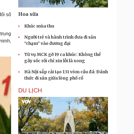
Hoa sữa
đổi số
Khúc mùa thu
trung
Người trẻ và hành trình đưa di sản
 minh,
“chạm” vào đương đại
Từ vụ MCK gỡ 19 ca khúc: Không thể
gây sốc rồi chỉ xin lỗi là xong
Hà Nội sắp cải tạo 131 vòm cầu đá: Đánh
thức di sản giữa lòng phố cổ
DU LỊCH