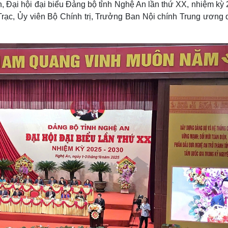
, Đại hội đại biểu Đảng bộ tỉnh Nghệ An lần thứ XX, nhiệm kỳ 
Lịch thi đấu bóng đá
Xe máy
rạc, Ủy viên Bộ Chính trị, Trưởng Ban Nội chính Trung ương 
Thế giới thể thao
Tư vấn
eSports
V
Hậu trường
Văn hóa
Giải trí
D
Sân khấu - Điện ảnh
Nghệ sĩ
Văn học
Thời trang
Âm nhạc
Sao Việt
c
Di sản