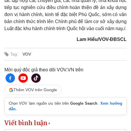
tác tập hợp các chuyên gia, các nhà quản lý, nhà khoa học
tiếp tục nghiên cứu điều chỉnh hoàn thiện đề án xây dựng
đơn vị hành chính, kinh tế đặc biệt Phú Quốc, sớm có văn
bản chính thức trình lên Chính phủ để làm cơ sở xây dựng
Luật đặc khu hành chính trình Quốc hội vào cuối năm nay./.
Lam Hiếu/VOV-ĐBSCL
Tag:
VOV
Mời quý độc giả theo dõi VOV.VN trên
Thêm VOV trên Google
Chọn VOV làm nguồn ưu tiên trên
Google Search
.
Xem hướng
dẫn.
Kinh tế
Thị trường
Bất động sản
Giá vàng
Viết bình luận
Khởi nghiệp
Tiêu dùng