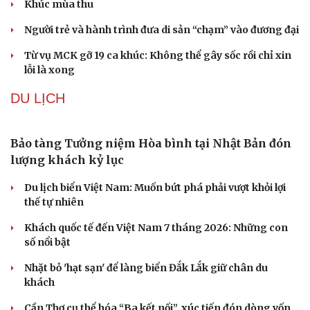
Khúc mùa thu
Người trẻ và hành trình đưa di sản “chạm” vào đương đại
Từ vụ MCK gỡ 19 ca khúc: Không thể gây sốc rồi chỉ xin
lỗi là xong
DU LỊCH
Bảo tàng Tưởng niệm Hòa bình tại Nhật Bản đón
lượng khách kỷ lục
Du lịch biển Việt Nam: Muốn bứt phá phải vượt khỏi lợi
thế tự nhiên
Khách quốc tế đến Việt Nam 7 tháng 2026: Những con
số nổi bật
Nhặt bỏ 'hạt sạn' để làng biển Đắk Lắk giữ chân du
khách
Cần Thơ cụ thể hóa “Ba kết nối”, xúc tiến đón dòng vốn