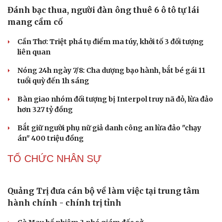
Thành lập Khu Công nghệ cao tỉnh Hưng Yên quy mô
Văn học
Thời trang
hơn 496ha
Âm nhạc
Sao Việt
Di sản
Phê duyệt Chương trình KHCN và đổi mới sáng tạo quốc
gia về công nghệ chiến lược
Bắc Kinh triển khai “nhân viên” robot tại các công viên
PHÁP LUẬT
Đánh bạc thua, người đàn ông thuê 6 ô tô tự lái
mang cầm cố
Cần Thơ: Triệt phá tụ điểm ma túy, khởi tố 3 đối tượng
liên quan
Nóng 24h ngày 7/8: Cha dượng bạo hành, bắt bé gái 11
tuổi quỳ đến 1h sáng
Bàn giao nhóm đối tượng bị Interpol truy nã đỏ, lừa đảo
hơn 327 tỷ đồng