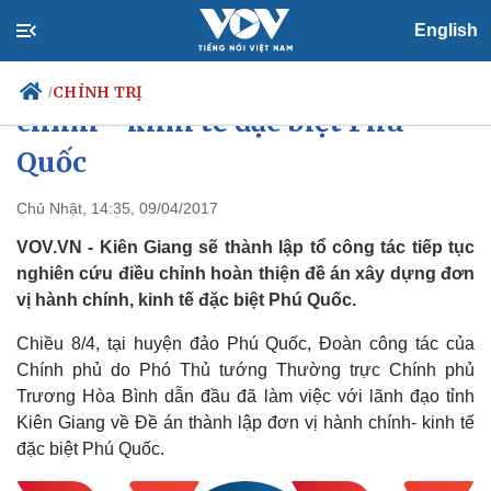
English
Nghiên cứu lập đơn vị hành
CHÍNH TRỊ
/
chính - kinh tế đặc biệt Phú
Quốc
Chính trị
Xã hội
Chủ Nhật, 14:35, 09/04/2017
Đảng
Tin 24h
VOV.VN - Kiên Giang sẽ thành lập tổ công tác tiếp tục
Tổ chức nhân sự
Dự báo thời tiết
nghiên cứu điều chỉnh hoàn thiện đề án xây dựng đơn
Quốc hội
Giáo dục
vị hành chính, kinh tế đặc biệt Phú Quốc.
Nhận diện sự thật
Dấu ấn VOV
Việc làm
Chiều 8/4, tại huyện đảo Phú Quốc, Đoàn công tác của
Biển đảo
Chính phủ do Phó Thủ tướng Thường trực Chính phủ
Trương Hòa Bình dẫn đầu đã làm việc với lãnh đạo tỉnh
Kiên Giang về Đề án thành lập đơn vị hành chính- kinh tế
đặc biệt Phú Quốc.