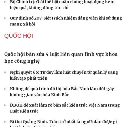
Điểm mới đột phá trong Chỉ thị số 07 về thực
hành tư tưởng, phong cách Hồ Chí Minh
Đảng ủy các cơ quan Đảng Trung ương xây dựng phần
mềm đánh giá cán bộ theo KPI
Đồng chí Trần Cẩm Tú: Bộ chỉ số đánh giá công việc
phải đo được kết quả thực chất
Bộ Chính trị: Giải thể hội quần chúng hoạt động kém
hiệu quả, không đúng tôn chỉ
Quy định số 207: Siết trách nhiệm đảng viên khi sử dụng
mạng xã hội
QUỐC HỘI
Quốc hội bàn sửa 4 luật liên quan lĩnh vực khoa
học công nghệ