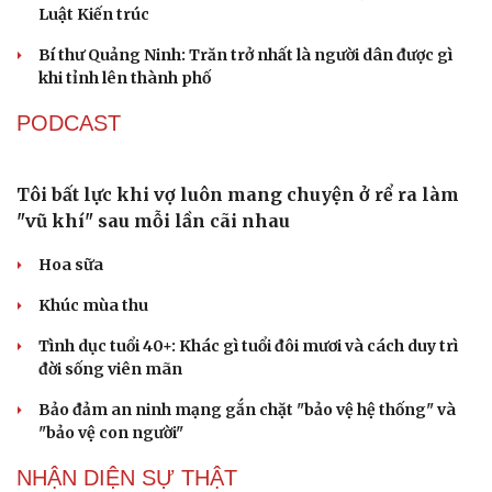
Quốc hội bàn sửa 4 luật liên quan lĩnh vực khoa
Du lịch
Podcast
học công nghệ
Tư vấn
Câu chuyện thời sự
Săn Tour
Đọc truyện đêm khuya
Nghị quyết 66: Tư duy làm luật chuyển từ quản lý sang
check-in
Cửa sổ tình yêu
kiến tạo phát triển
Kể chuyện cho bé
Không để quá trình đô thị hóa Bắc Ninh làm đứt gãy
Hạt giống tâm hồn
không gian văn hóa Kinh Bắc
ĐBQH đề xuất làm rõ bản sắc kiến trúc Việt Nam trong
Luật Kiến trúc
Bí thư Quảng Ninh: Trăn trở nhất là người dân được gì
khi tỉnh lên thành phố
PODCAST
Tôi bất lực khi vợ luôn mang chuyện ở rể ra làm
"vũ khí" sau mỗi lần cãi nhau