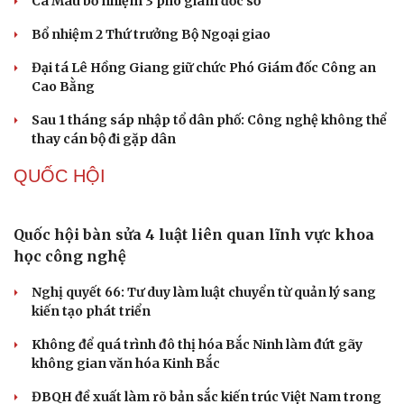
Bắt giữ người phụ nữ giả danh công an lừa đảo "chạy
án" 400 triệu đồng
TỔ CHỨC NHÂN SỰ
Quảng Trị đưa cán bộ về làm việc tại trung tâm
hành chính - chính trị tỉnh
Cà Mau bổ nhiệm 3 phó giám đốc sở
Bổ nhiệm 2 Thứ trưởng Bộ Ngoại giao
Đại tá Lê Hồng Giang giữ chức Phó Giám đốc Công an
Cao Bằng
Sau 1 tháng sáp nhập tổ dân phố: Công nghệ không thể
thay cán bộ đi gặp dân
QUỐC HỘI