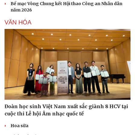
Bế mạc Vòng Chung kết Hội thao Công an Nhân dân
năm 2026
VĂN HÓA
Sức khỏe
Đời sống
Dinh dưỡng - món ngon
Nhà đẹp
Cây thuốc
Blog
Sản phụ khoa
Tình yêu - Gia đình
Nhi khoa
Đoàn học sinh Việt Nam xuất sắc giành 8 HCV tại
Nam khoa
cuộc thi Lễ hội Âm nhạc quốc tế
Làm đẹp - giảm cân
Phòng mạch online
Hoa sữa
Ăn sạch sống khỏe