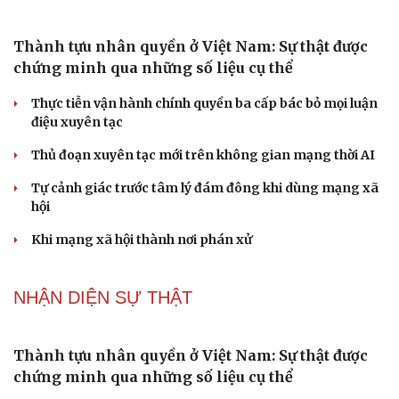
Hoa sữa
Khúc mùa thu
Tình dục tuổi 40+: Khác gì tuổi đôi mươi và cách duy trì
đời sống viên mãn
Bảo đảm an ninh mạng gắn chặt "bảo vệ hệ thống" và
"bảo vệ con người"
NHẬN DIỆN SỰ THẬT
Thành tựu nhân quyền ở Việt Nam: Sự thật được
chứng minh qua những số liệu cụ thể
Thực tiễn vận hành chính quyền ba cấp bác bỏ mọi luận
điệu xuyên tạc
Thủ đoạn xuyên tạc mới trên không gian mạng thời AI
Tự cảnh giác trước tâm lý đám đông khi dùng mạng xã
hội