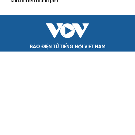
Nghị quyết 66: Tư duy làm luật chuyển từ quản lý sang
kiến tạo phát triển
Không để quá trình đô thị hóa Bắc Ninh làm đứt gãy
không gian văn hóa Kinh Bắc
ĐBQH đề xuất làm rõ bản sắc kiến trúc Việt Nam trong
Luật Kiến trúc
Bí thư Quảng Ninh: Trăn trở nhất là người dân được gì
khi tỉnh lên thành phố
BÁO ĐIỆN TỬ TIẾNG NÓI VIỆT NAM
Trụ sở: 37 Bà Triệu, phường Cửa Nam, Hà Nội
Điện thoại: 84-24-22105148, 84-24-39785691
Thư điện tử: baodientuvov@vov.vn