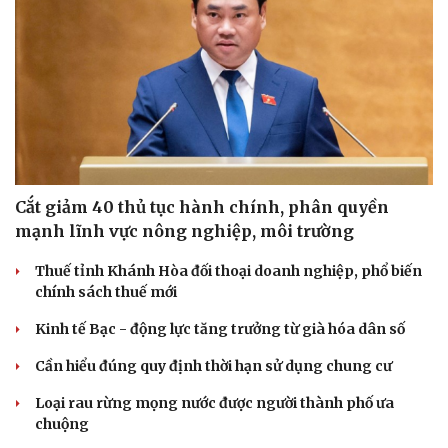
Pháp luật
Quân sự - Quốc phòng
Vụ án
Vũ khí
Tin nóng
Việt Nam
Tư vấn luật
Phân tích
Cắt giảm 40 thủ tục hành chính, phân quyền
mạnh lĩnh vực nông nghiệp, môi trường
Thuế tỉnh Khánh Hòa đối thoại doanh nghiệp, phổ biến
chính sách thuế mới
Kinh tế Bạc - động lực tăng trưởng từ già hóa dân số
Cần hiểu đúng quy định thời hạn sử dụng chung cư
Loại rau rừng mọng nước được người thành phố ưa
chuộng