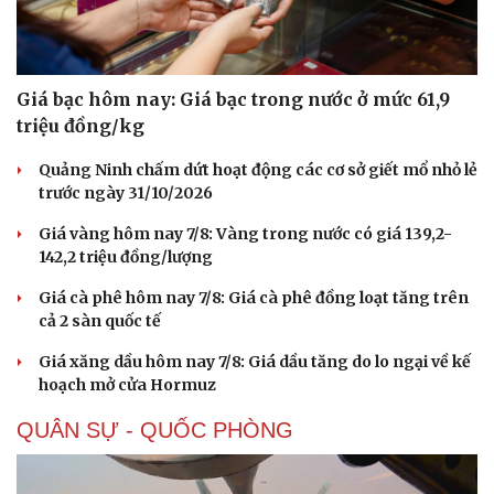
Giá bạc hôm nay: Giá bạc trong nước ở mức 61,9
triệu đồng/kg
Quảng Ninh chấm dứt hoạt động các cơ sở giết mổ nhỏ lẻ
trước ngày 31/10/2026
Doanh nghiệp
Công nghệ
Thông tin doanh nghiệp
Sành điệu
Giá vàng hôm nay 7/8: Vàng trong nước có giá 139,2-
Doanh nghiệp 24h
Tin Công nghệ
142,2 triệu đồng/lượng
Doanh nhân
Trải nghiệm
Giá cà phê hôm nay 7/8: Giá cà phê đồng loạt tăng trên
Vì cộng đồng
Chuyển đổi số
cả 2 sàn quốc tế
Giá xăng dầu hôm nay 7/8: Giá dầu tăng do lo ngại về kế
hoạch mở cửa Hormuz
QUÂN SỰ - QUỐC PHÒNG