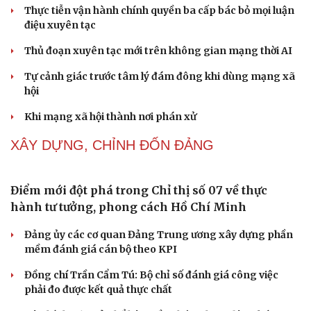
Khi mạng xã hội thành nơi phán xử
NHẬN DIỆN SỰ THẬT
Cải chính
Thành tựu nhân quyền ở Việt Nam: Sự thật được
chứng minh qua những số liệu cụ thể
Thực tiễn vận hành chính quyền ba cấp bác bỏ mọi luận
điệu xuyên tạc
Thủ đoạn xuyên tạc mới trên không gian mạng thời AI
Tự cảnh giác trước tâm lý đám đông khi dùng mạng xã
hội
Khi mạng xã hội thành nơi phán xử
XÂY DỰNG, CHỈNH ĐỐN ĐẢNG