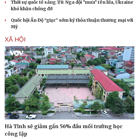
Thời sự quốc tế sáng 7/8: Nga dội "mưa" tên lửa, Ukraine
khó khăn chống đỡ
Quốc hội Ấn Độ “giục” sớm ký thỏa thuận thương mại với
Thể thao
Ô tô - Xe máy
Mỹ
Bóng đá
Ô tô
XÃ HỘI
Lịch thi đấu bóng đá
Xe máy
Thế giới thể thao
Tư vấn
eSports
Hậu trường
Hà Tĩnh sẽ giảm gần 56% đầu mối trường học
công lập