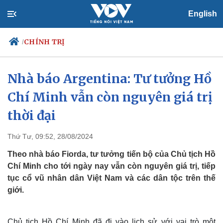
English
CHÍNH TRỊ
/
Nhà báo Argentina: Tư tưởng Hồ
Chí Minh vẫn còn nguyên giá trị
Chính trị
Xã hội
Đảng
Tin 24h
thời đại
Tổ chức nhân sự
Dự báo thời tiết
Quốc hội
Giáo dục
Thứ Tư, 09:52, 28/08/2024
Nhận diện sự thật
Dấu ấn VOV
Việc làm
Theo nhà báo Fiorda, tư tưởng tiến bộ của Chủ tịch Hồ
Biển đảo
Chí Minh cho tới ngày nay vẫn còn nguyên giá trị, tiếp
tục cổ vũ nhân dân Việt Nam và các dân tộc trên thế
giới.
Chủ tịch Hồ Chí Minh đã đi vào lịch sử với vai trò một