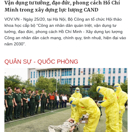
Vận dụng tư tưởng, đạo đức, phong cách Hồ Chí
Minh trong xây dựng lực lượng CAND
VOV.VN - Ngày 25/20, tại Hà Nội, Bộ Công an tổ chức Hội thảo
khoa học cấp bộ “Công an nhân dân quán triệt, vận dụng tư
tưởng, đạo đức, phong cách Hồ Chí Minh - Xây dựng lực lượng
Công an nhân dân cách mạng, chính quy, tinh nhuệ, hiện đại vào
năm 2030".
QUÂN SỰ - QUỐC PHÒNG
Văn hóa
Giải trí
Sân khấu - Điện ảnh
Nghệ sĩ
Văn học
Thời trang
Âm nhạc
Sao Việt
Di sản