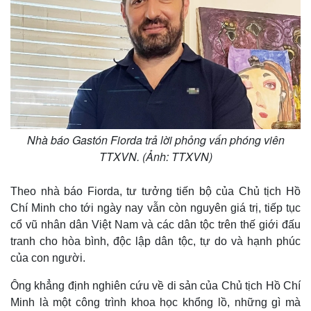
Nhà báo Gastón Fiorda trả lời phỏng vấn phóng viên
TTXVN. (Ảnh: TTXVN)
Theo nhà báo Fiorda, tư tưởng tiến bộ của Chủ tịch Hồ
Chí Minh cho tới ngày nay vẫn còn nguyên giá trị, tiếp tục
cổ vũ nhân dân Việt Nam và các dân tộc trên thế giới đấu
tranh cho hòa bình, độc lập dân tộc, tự do và hạnh phúc
Kinh tế
Thị trường
của con người.
Bất động sản
Giá vàng
Khởi nghiệp
Tiêu dùng
Ông khẳng định nghiên cứu về di sản của Chủ tịch Hồ Chí
Tỷ giá
Minh là một công trình khoa học khổng lồ, những gì mà
Chứng khoán