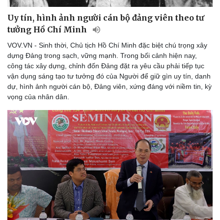
Uy tín, hình ảnh người cán bộ đảng viên theo tư
tưởng Hồ Chí Minh
VOV.VN - Sinh thời, Chủ tịch Hồ Chí Minh đặc biệt chú trọng xây
Doanh nghiệp
Công nghệ
dựng Đảng trong sạch, vững mạnh. Trong bối cảnh hiện nay,
công tác xây dựng, chỉnh đốn Đảng đặt ra yêu cầu phải tiếp tục
Thông tin doanh nghiệp
Sành điệu
vận dụng sáng tạo tư tưởng đó của Người để giữ gìn uy tín, danh
Doanh nghiệp 24h
Tin Công nghệ
dự, hình ảnh người cán bộ, Đảng viên, xứng đáng với niềm tin, kỳ
Doanh nhân
Trải nghiệm
vọng của nhân dân.
Vì cộng đồng
Chuyển đổi số