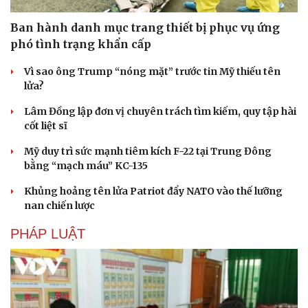
Ban hành danh mục trang thiết bị phục vụ ứng
phó tình trạng khẩn cấp
Vì sao ông Trump “nóng mặt” trước tin Mỹ thiếu tên
lửa?
Lâm Đồng lập đơn vị chuyên trách tìm kiếm, quy tập hài
cốt liệt sĩ
Mỹ duy trì sức mạnh tiêm kích F-22 tại Trung Đông
bằng “mạch máu” KC-135
Khủng hoảng tên lửa Patriot đẩy NATO vào thế lưỡng
nan chiến lược
PHÁP LUẬT
Du lịch
Podcast
Tư vấn
Câu chuyện thời sự
Săn Tour
Đọc truyện đêm khuya
check-in
Cửa sổ tình yêu