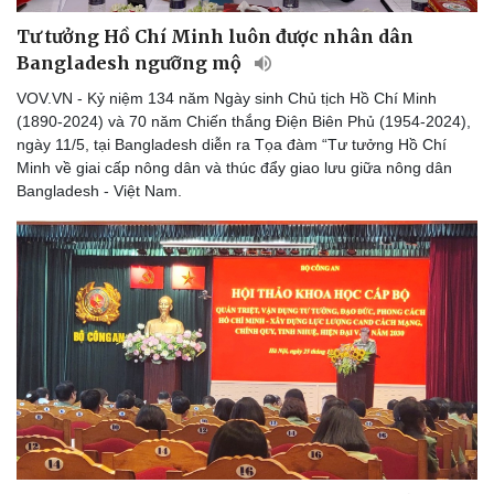
Tư tưởng Hồ Chí Minh luôn được nhân dân
Bangladesh ngưỡng mộ
VOV.VN - Kỷ niệm 134 năm Ngày sinh Chủ tịch Hồ Chí Minh
(1890-2024) và 70 năm Chiến thắng Điện Biên Phủ (1954-2024),
ngày 11/5, tại Bangladesh diễn ra Tọa đàm “Tư tưởng Hồ Chí
Minh về giai cấp nông dân và thúc đẩy giao lưu giữa nông dân
Sức khỏe
Đời sống
Bangladesh - Việt Nam.
Dinh dưỡng - món ngon
Nhà đẹp
Cây thuốc
Blog
Sản phụ khoa
Tình yêu - Gia đình
Nhi khoa
Nam khoa
Làm đẹp - giảm cân
Phòng mạch online
Ăn sạch sống khỏe