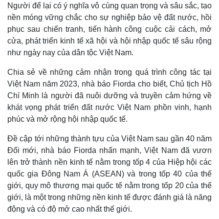
Người để lại có ý nghĩa vô cùng quan trọng và sâu sắc, tạo
Giá cà phê
nền móng vững chắc cho sự nghiệp bảo vệ đất nước, hồi
phục sau chiến tranh, tiến hành công cuộc cải cách, mở
cửa, phát triển kinh tế xã hội và hội nhập quốc tế sâu rộng
như ngày nay của dân tộc Việt Nam.
Chia sẻ về những cảm nhận trong quá trình công tác tại
Việt Nam năm 2023, nhà báo Fiorda cho biết, Chủ tịch Hồ
Chí Minh là người đã nuôi dưỡng và truyền cảm hứng về
khát vọng phát triển đất nước Việt Nam phồn vinh, hạnh
phúc và mở rộng hội nhập quốc tế.
Đề cập tới những thành tựu của Việt Nam sau gần 40 năm
Đổi mới, nhà báo Fiorda nhấn mạnh, Việt Nam đã vươn
lên trở thành nền kinh tế nằm trong tốp 4 của Hiệp hội các
quốc gia Đông Nam Á (ASEAN) và trong tốp 40 của thế
giới, quy mô thương mại quốc tế nằm trong tốp 20 của thế
giới, là một trong những nền kinh tế được đánh giá là năng
động và có độ mở cao nhất thế giới.
Pháp luật
Quân sự - Quốc phòng