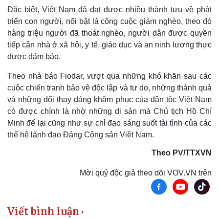
Vụ án
Vũ khí
Đặc biệt, Việt Nam đã đạt được nhiều thành tựu về phát
Tin nóng
Việt Nam
triển con người, nổi bật là công cuộc giảm nghèo, theo đó
Tư vấn luật
Phân tích
hàng triệu người đã thoát nghèo, người dân được quyền
tiếp cận nhà ở xã hội, y tế, giáo dục và an ninh lương thực
được đảm bảo.
Theo nhà báo Fiodar, vượt qua những khó khăn sau các
cuộc chiến tranh bảo vệ độc lập và tự do, những thành quả
và những đổi thay đáng khâm phục của dân tộc Việt Nam
có được chính là nhờ những di sản mà Chủ tịch Hồ Chí
Minh để lại cũng như sự chỉ đạo sáng suốt tài tình của các
thế hệ lãnh đạo Đảng Cộng sản Việt Nam.
Theo PV/TTXVN
Mời quý độc giả theo dõi VOV.VN trên
Viết bình luận