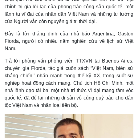
chính trị gia lỗi lạc của phong trào cộng sản quốc tế, một
lãnh tụ vĩ đại của nhân dân Việt Nam và những tư tưởng
của Người vẫn còn nguyên giá trị thời đại.
Đây là lời khẳng định của nhà báo Argentina, Gaston
Fiorda, người có nhiều năm nghiên cứu về lịch sử Việt
Nam.
Trả lời phỏng vấn phóng viên TTXVN tại Buenos Aires,
chuyên gia Fiorda, tác giả cuốn sách “Việt Nam, biên sử
kháng chiến,” nhấn mạnh trong thế kỷ XX, trong suốt sự
nghiệp hoạt động cách mạng, Chủ tịch Hồ Chí Minh, một
Thế giới
Multimedia
nhà lãnh đạo tài ba, một nhà trí thức vĩ đại mang tầm vóc
quốc tế, đã để lại những di sản vô cùng quý báu cho dân
Quan sát
Video
Cuộc sống đó đây
Ảnh
tộc Việt Nam và nhân loại tiến bộ.
Hồ sơ
E-Magazine
Infographic