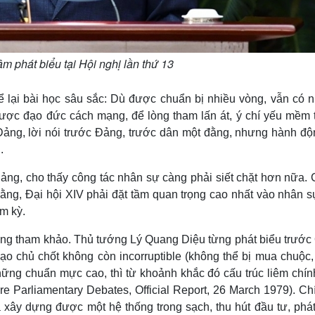
m phát biểu tại Hội nghị lần thứ 13
để lại bài học sâu sắc: Dù được chuẩn bị nhiều vòng, vẫn có 
được đạo đức cách mạng, để lòng tham lấn át, ý chí yếu mềm 
Đảng, lời nói trước Đảng, trước dân một đằng, nhưng hành độn
.
ảng, cho thấy công tác nhân sự càng phải siết chặt hơn nữa. 
ằng, Đại hội XIV phải đặt tầm quan trọng cao nhất vào nhân s
ệm kỳ.
 đáng tham khảo. Thủ tướng Lý Quang Diệu từng phát biểu trước
o chủ chốt không còn incorruptible (không thể bị mua chuộc, 
hững chuẩn mực cao, thì từ khoảnh khắc đó cấu trúc liêm chín
e Parliamentary Debates, Official Report, 26 March 1979). Chí
 xây dựng được một hệ thống trong sạch, thu hút đầu tư, phát 