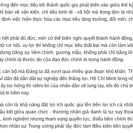
ớng đến mục tiêu trở thành quốc gia phát triển vào giữa thế k
ỉ bàn về văn kiện, chỉ tiêu kinh tế - xã hội mà trọng tâm là n
 định việc hiện thực hóa các mục tiêu tăng trưởng, đổi mới, c
 hết phải đủ đức, mới có thể biến nghị quyết thành hành động
ử cơ hội, vụ lợi thì không chỉ mục tiêu thất bại mà còn làm x
 dựng bằng sự liêm chính, gương mẫu, không phải chỉ bằng lờ
ây chính là thước đo của đạo đức chính trị trong hành động.
ác cán bộ mà Đảng ta đã vượt qua nhiều giai đoạn khó khăn. Th
 vì dân đã dẫn dắt sự nghiệp đến thắng lợi. Hồ Chí Minh từng n
ấy hư hỏng thì niềm tin của nhân dân sẽ lung lay, khi đó chủ 
á trị hôm nay.
 còn là khả năng đặt lợi ích quốc gia lên trên lợi ích cá nh
âu kết giữa quan chức - thương nhân giả danh là sự suy thoá
kinh nghiệm nhưng tham vọng quyền lực, thiếu liêm chính thì 
họn nhân sự Trung ương phải lấy đức làm điều kiện tiên quyết