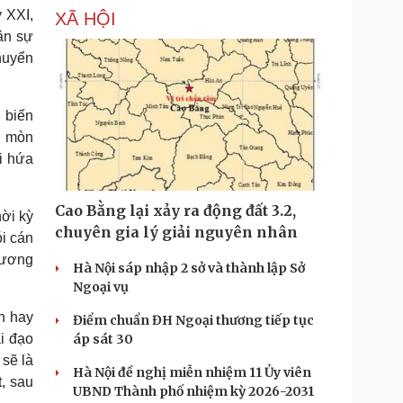
ỷ XXI,
XÃ HỘI
hân sự
huyển
, biến
ói mòn
i hứa
Cao Bằng lại xảy ra động đất 3.2,
ời kỳ
chuyên gia lý giải nguyên nhân
ói cán
trương
Hà Nội sáp nhập 2 sở và thành lập Sở
Ngoại vụ
ân hay
Điểm chuẩn ĐH Ngoại thương tiếp tục
i đạo
áp sát 30
sẽ là
Hà Nội đề nghị miễn nhiệm 11 Ủy viên
, sau
UBND Thành phố nhiệm kỳ 2026-2031