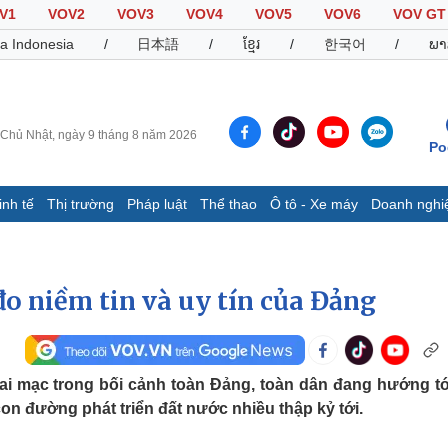
V1
VOV2
VOV3
VOV4
VOV5
VOV6
VOV GT
a Indonesia
/
日本語
/
ខ្មែរ
/
한국어
/
ພາ
Chủ Nhật, ngày 9 tháng 8 năm 2026
Po
inh tế
Thị trường
Pháp luật
Thể thao
Ô tô - Xe máy
Doanh nghi
Thế giới
Multimedia
K
Quan sát
Video
B
đo niềm tin và uy tín của Đảng
Cuộc sống đó đây
Ảnh
K
Hồ sơ
E-Magazine
Infographic
hai mạc trong bối cảnh toàn Đảng, toàn dân đang hướng tớ
 con đường phát triển đất nước nhiều thập kỷ tới.
Thể thao
Ô tô - Xe máy
D
Bóng đá
Ô tô
T