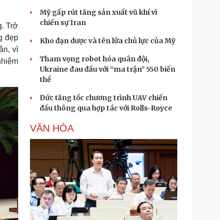
Mỹ gấp rút tăng sản xuất vũ khí vì
chiến sự Iran
. Trở
g đẹp
Kho đạn dược và tên lửa chủ lực của Mỹ
n, vì
Tham vọng robot hóa quân đội,
 nhiệm
Ukraine đau đầu với “ma trận” 550 biến
thể
Đức tăng tốc chương trình UAV chiến
đấu thông qua hợp tác với Rolls-Royce
VĂN HÓA