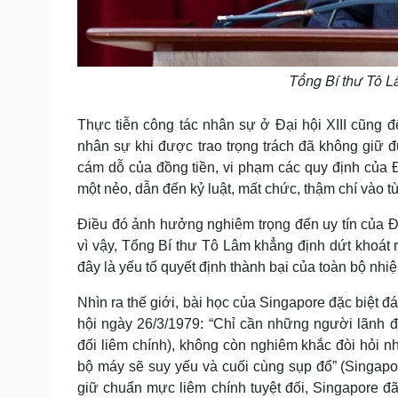
Tổng Bí thư Tô Lâ
Thực tiễn công tác nhân sự ở Đại hội XIII cũng 
nhân sự khi được trao trọng trách đã không giữ 
cám dỗ của đồng tiền, vi phạm các quy định của 
một nẻo, dẫn đến kỷ luật, mất chức, thậm chí vào tù
Điều đó ảnh hưởng nghiêm trọng đến uy tín của Đ
vì vậy, Tổng Bí thư Tô Lâm khẳng định dứt khoát r
đây là yếu tố quyết định thành bại của toàn bộ nhi
Nhìn ra thế giới, bài học của Singapore đặc biệt
hội ngày 26/3/1979: “Chỉ cần những người lãnh đạ
đối liêm chính), không còn nghiêm khắc đòi hỏi n
bộ máy sẽ suy yếu và cuối cùng sụp đổ” (Singapor
giữ chuẩn mực liêm chính tuyệt đối, Singapore đã