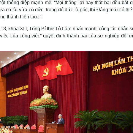
ột thông điệp mạnh mẽ: “Mọi thắng lợi hay thất bại đều bắt đ
Lịch thi đấu bóng đá
Xe máy
a có tài vừa có đức, trong đó đức là gốc, thì Đảng mới có th
Thế giới thể thao
Tư vấn
eSports
V
ng thành hiện thực”.
Hậu trường
 13, khóa XIII, Tổng Bí thư Tô Lâm nhấn mạnh, công tác nhân s
Văn hóa
Giải trí
D
 việc của công việc” quyết định thành bại của sự nghiệp đổi m
Sân khấu - Điện ảnh
Nghệ sĩ
Văn học
Thời trang
Âm nhạc
Sao Việt
c
Di sản