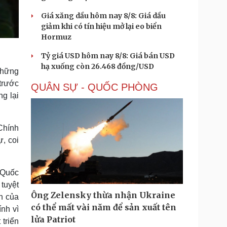
Giá xăng dầu hôm nay 8/8: Giá dầu
giảm khi có tín hiệu mở lại eo biển
Hormuz
Tỷ giá USD hôm nay 8/8: Giá bán USD
hạ xuống còn 26.468 đồng/USD
những
trước
QUÂN SỰ - QUỐC PHÒNG
g lại
Chính
ự, coi
 Quốc
tuyệt
Ông Zelensky thừa nhận Ukraine
h của
có thể mất vài năm để sản xuất tên
nh vì
lửa Patriot
triển