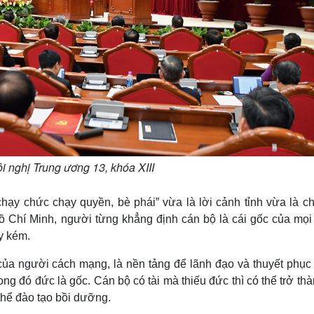
 nghị Trung ương 13, khóa XIII
chạy chức chạy quyền, bè phái” vừa là lời cảnh tỉnh vừa là c
Hồ Chí Minh, người từng khẳng định cán bộ là cái gốc của mọi
y kém.
của người cách mạng, là nền tảng để lãnh đạo và thuyết phục
ng đó đức là gốc. Cán bộ có tài mà thiếu đức thì có thể trở th
 thể đào tạo bồi dưỡng.