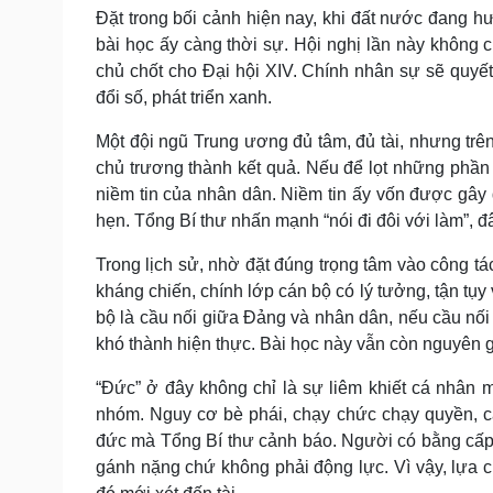
Đặt trong bối cảnh hiện nay, khi đất nước đang hư
bài học ấy càng thời sự. Hội nghị lần này không ch
chủ chốt cho Đại hội XIV. Chính nhân sự sẽ quyết
đổi số, phát triển xanh.
Một đội ngũ Trung ương đủ tâm, đủ tài, nhưng trên
chủ trương thành kết quả. Nếu để lọt những phần t
niềm tin của nhân dân. Niềm tin ấy vốn được gây
hẹn. Tổng Bí thư nhấn mạnh “nói đi đôi với làm”, đ
Trong lịch sử, nhờ đặt đúng trọng tâm vào công t
kháng chiến, chính lớp cán bộ có lý tưởng, tận tụy
bộ là cầu nối giữa Đảng và nhân dân, nếu cầu nối 
khó thành hiện thực. Bài học này vẫn còn nguyên gi
“Đức” ở đây không chỉ là sự liêm khiết cá nhân mà
nhóm. Nguy cơ bè phái, chạy chức chạy quyền, c
đức mà Tổng Bí thư cảnh báo. Người có bằng cấp, 
gánh nặng chứ không phải động lực. Vì vậy, lựa c