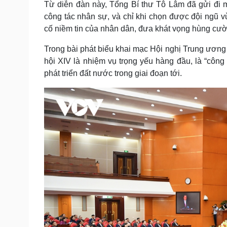
Từ diễn đàn này, Tổng Bí thư Tô Lâm đã gửi đi m
Tin nóng
Việt Nam
công tác nhân sự, và chỉ khi chọn được đội ngũ vừ
Tư vấn luật
Phân tích
cố niềm tin của nhân dân, đưa khát vọng hùng cườ
Trong bài phát biểu khai mạc Hội nghị Trung ương
Sức khỏe
Đời sống
hội XIV là nhiệm vụ trọng yếu hàng đầu, là “công
Dinh dưỡng - món ngon
Nhà đẹp
phát triển đất nước trong giai đoạn tới.
Cây thuốc
Blog
Sản phụ khoa
Tình yêu - Gia đình
Nhi khoa
Nam khoa
Làm đẹp - giảm cân
Phòng mạch online
Ăn sạch sống khỏe
Cải chính