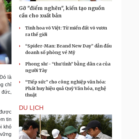
Gỡ "điểm nghẽn", kiến tạo nguồn
cầu cho xuất bản
Tinh hoa võ Việt: Từ miền đất võ vươn
ra thế giới
“Spider-Man: Brand New Day” dẫn đầu
doanh số phòng vé Mỹ
Phong slư - “thư tình” bằng dân ca của
người Tày
Đó là
“Tiếp sức” cho công nghiệp văn hóa:
g chỉ
Phát huy hiệu quả Quỹ Văn hóa, nghệ
ủ đức,
thuật
DU LỊCH
 được
m tin
ọi khó
 vững