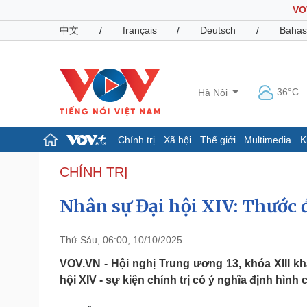
VO
中文
/
français
/
Deutsch
/
Bahas
36°C
Hà Nội
Chính trị
Xã hội
Thế giới
Multimedia
K
Chính trị
Xã hội
CHÍNH TRỊ
Đảng
Tin 24h
Nhân sự Đại hội XIV: Thước 
Tổ chức nhân sự
Dự báo thời tiết
Quốc hội
Giáo dục
Nhận diện sự thật
Dấu ấn VOV
Thứ Sáu, 06:00, 10/10/2025
Việc làm
Biển đảo
VOV.VN - Hội nghị Trung ương 13, khóa XIII k
hội XIV - sự kiện chính trị có ý nghĩa định hình
Pháp luật
Quân sự - Quốc phòng
Vụ án
Vũ khí