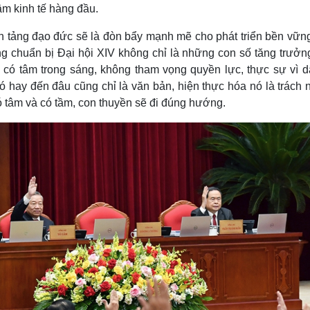
âm kinh tế hàng đầu.
ền tảng đạo đức sẽ là đòn bẩy mạnh mẽ cho phát triển bền vững
ong chuẩn bị Đại hội XIV không chỉ là những con số tăng trưởn
có tâm trong sáng, không tham vọng quyền lực, thực sự vì dâ
ó hay đến đâu cũng chỉ là văn bản, hiện thực hóa nó là trách
 tâm và có tầm, con thuyền sẽ đi đúng hướng.