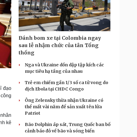
Đánh bom xe tại Colombia ngay
sau lễ nhậm chức của tân Tổng
thống
Nga và Ukraine dồn dập tập kích các
mục tiêu hạ tầng của nhau
Trẻ em chiếm gần 1/3 số ca tử vong do
hỉ đạo
dịch Ebola tại CHDC Congo
 công
Ông Zelensky thừa nhận Ukraine có
thể mất vài năm để sản xuất tên lửa
Patriot
 nhân
ành kẻ
Bão Dolphin áp sát, Trung Quốc ban bố
cảnh báo đỏ về bão và sóng biển