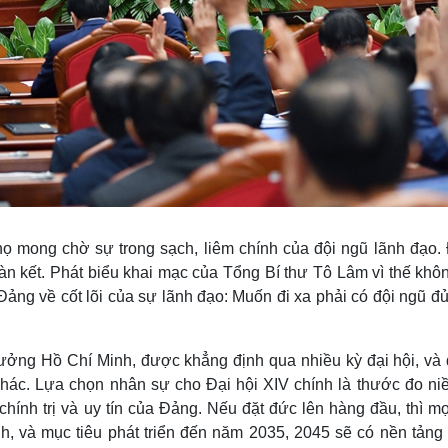
ọ mong chờ sự trong sạch, liêm chính của đội ngũ lãnh đạo. 
àn kết. Phát biểu khai mạc của Tổng Bí thư Tô Lâm vì thế khôn
ảng về cốt lõi của sự lãnh đạo: Muốn đi xa phải có đội ngũ đ
tưởng Hồ Chí Minh, được khẳng định qua nhiều kỳ đại hội, và
hác. Lựa chọn nhân sự cho Đại hội XIV chính là thước đo niề
hính trị và uy tín của Đảng. Nếu đặt đức lên hàng đầu, thì m
h, và mục tiêu phát triển đến năm 2035, 2045 sẽ có nền tảng