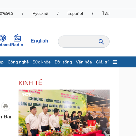
ສາລາວ
/
Русский
/
Español
/
ไทย
English
dcast
Radio
ệp
Công nghệ
Sức khỏe
Đời sống
Văn hóa
Giải trí
inh tế
Thị trường
KINH TẾ
ất động sản
Giá vàng
hởi nghiệp
Tiêu dùng
Tỷ giá
Chứng khoán
Giá cà phê
i Đại
oanh nghiệp
Công nghệ
hông tin doanh nghiệp
Sành điệu