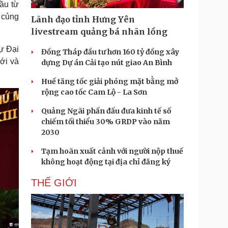
ầu từ
Doanh nghiệp 24h
Tin Công nghệ
ể củng
Doanh nhân
Trải nghiệm
Lãnh đạo tỉnh Hưng Yên
ì cộng đồng
Chuyển đổi số
livestream quảng bá nhãn lồng
ự Đại
Đồng Tháp đầu tư hơn 160 tỷ đồng xây
u lịch
Podcast
ới và
dựng Dự án Cải tạo nút giao An Bình
Tư vấn
Câu chuyện thời sự
Săn Tour
Đọc truyện đêm khuya
Huế tăng tốc giải phóng mặt bằng mở
heck-in
Cửa sổ tình yêu
rộng cao tốc Cam Lộ - La Sơn
Kể chuyện cho bé
Quảng Ngãi phấn đấu đưa kinh tế số
Hạt giống tâm hồn
chiếm tối thiểu 30% GRDP vào năm
2030
Tạm hoãn xuất cảnh với người nộp thuế
không hoạt động tại địa chỉ đăng ký
THẾ GIỚI