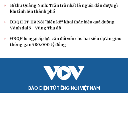
nghiên cứu sửa Điều lệ Đảng
QUỐC HỘI
Không để quá trình đô thị hóa Bắc Ninh làm đứt
gãy không gian văn hóa Kinh Bắc
ĐBQH đề xuất làm rõ bản sắc kiến trúc Việt Nam trong
Luật Kiến trúc
Bí thư Quảng Ninh: Trăn trở nhất là người dân được gì
khi tỉnh lên thành phố
ĐBQH TP Hà Nội "hiến kế" khai thác hiệu quả đường
Vành đai 5 - Vùng Thủ đô
ĐBQH lo ngại áp lực cân đối vốn cho hai siêu dự án giao
thông gần 580.000 tỷ đồng