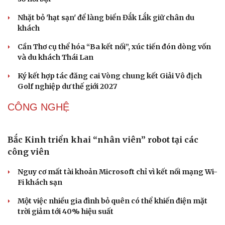
Thanh âm vượt đại dương: Chuyện chưa kể về bản tình
ca từ chốn ngục tù Côn Đảo
DU LỊCH
Du lịch biển Việt Nam: Muốn bứt phá phải vượt
khỏi lợi thế tự nhiên
Khách quốc tế đến Việt Nam 7 tháng 2026: Những con
số nổi bật
Nhặt bỏ 'hạt sạn' để làng biển Đắk Lắk giữ chân du
khách
Cần Thơ cụ thể hóa “Ba kết nối”, xúc tiến đón dòng vốn
và du khách Thái Lan
Ký kết hợp tác đăng cai Vòng chung kết Giải Vô địch
Golf nghiệp dư thế giới 2027
Văn hóa
Giải trí
Sân khấu - Điện ảnh
Nghệ sĩ
CÔNG NGHỆ
Văn học
Thời trang