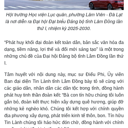
Hội trường Học viện Lục quân, phường Lâm Viên - Đà Lạt
là nơi diễn ra Đại hội Đại biểu Đảng bộ tỉnh Lâm Đồng lần
thứ I, nhiệm kỳ 2025-2030.
“Phát huy khối đại đoàn kết toàn dân, bản sắc văn hóa đa
dạng, tiềm năng, lợi thế và đổi mới sáng tạo” là một trong
những chủ đề của Đại hội Đảng bộ tỉnh Lâm Đồng lần thứ
I.
Tâm huyết với nội dung này, mục sư Điểu Phi, Ủy viên
Ban đại diện Tin Lành tỉnh Lâm Đồng bày tỏ sẽ cùng với
các giáo dân, nhân dân các dân tộc trong tỉnh, đồng hành
phát huy tinh thần đoàn kết: “Bà con tín hữu chúng tôi luôn
gắn bó, đoàn kết thực hiện xây dựng quê hương, giúp đỡ
Thế giới
Multimedia
những kẻ nghèo khó. Chúng tôi kết hợp với chính quyền
Quan sát
Video
địa phương xây dựng, phát triển kinh tế thôn, bon. Tín hữu
Cuộc sống đó đây
Ảnh
Tin Lành chúng tôi háo hức đón chờ, đồng hành với chính
Hồ sơ
E-Magazine