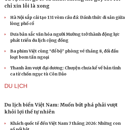
Iran tranh thủ “khoảng ngừng” giao tranh với Mỹ để
củng cố sức mạnh quân sự
Công bố Quyết định thành lập Tiểu đoàn Hỗn hợp Lý
Sơn, tỉnh Quảng Ngãi
VĂN HÓA
Từ vụ MCK gỡ 19 ca khúc: Không thể gây sốc rồi
chỉ xin lỗi là xong
Hà Nội sắp cải tạo 131 vòm cầu đá: Đánh thức di sản giữa
lòng phố cổ
Đưa bản sắc văn hóa người Mường trở thành động lực
phát triển du lịch cộng đồng
Ba phim Việt cùng “đổ bộ” phòng vé tháng 8, đối đầu
loạt bom tấn ngoại