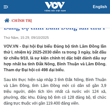
English
Niềm tin hội tụ hướng về Đại hội
CHÍNH TRỊ
/
Đảng bộ tỉnh Lâm Đồng lần thứ I
Thứ Năm, 15:29, 09/10/2025
VOV.VN - Đại hội Đại biểu Đảng bộ tỉnh Lâm Đồng lần
Chính trị
Xã hội
thứ I, nhiệm kỳ 2025-2030 diễn ra trong 3 ngày, bắt đầu
Đảng
Tin 24h
từ chiều 9/10, là sự kiện chính trị đặc biệt đánh dấu sự
Tổ chức nhân sự
Dự báo thời tiết
Quốc hội
Giáo dục
hợp nhất ba tỉnh Đắk Nông, Bình Thuận và Lâm Đồng.
Nhận diện sự thật
Dấu ấn VOV
Tham dự Đại hội có 498 đại biểu.
Việc làm
Biển đảo
Sau khi thực hiện sáp nhập 3 tỉnh Đắk Nông, Bình Thuận
và Lâm Đồng, tỉnh Lâm Đồng mới có dân số gần 3,9
triệu người, diện tích lớn nhất cả nước với 124 xã,
phường, đặc khu. Đảng bộ tỉnh có 128 đảng bộ, tổ chức
đảng trực thuộc với gần 119.400 đảng viên.