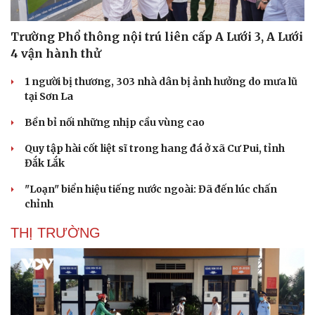
Doanh nghiệp
Công nghệ
Trường Phổ thông nội trú liên cấp A Lưới 3, A Lưới
Thông tin doanh nghiệp
Sành điệu
4 vận hành thử
Doanh nghiệp 24h
Tin Công nghệ
Doanh nhân
Trải nghiệm
1 người bị thương, 303 nhà dân bị ảnh hưởng do mưa lũ
Vì cộng đồng
Chuyển đổi số
tại Sơn La
Bền bỉ nối những nhịp cầu vùng cao
Quy tập hài cốt liệt sĩ trong hang đá ở xã Cư Pui, tỉnh
Đắk Lắk
"Loạn" biển hiệu tiếng nước ngoài: Đã đến lúc chấn
chỉnh
THỊ TRƯỜNG