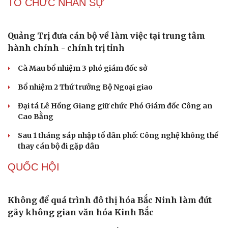
Khởi tố 2 vụ án xâm phạm quyền sở hữu công nghiệp tại
Ninh Hiệp, Hà Nội
Thông tin sai sự thật, hai người ở Hà Nội bị phạt
Công an Hà Nội liên tiếp bắt giữ nhiều kẻ trộm xe máy
Người dân Thái Nguyên nộp lại hàng chục khẩu súng và
viên đạn cho công an
TỔ CHỨC NHÂN SỰ
Quảng Trị đưa cán bộ về làm việc tại trung tâm
hành chính - chính trị tỉnh
Cà Mau bổ nhiệm 3 phó giám đốc sở
Bổ nhiệm 2 Thứ trưởng Bộ Ngoại giao
Đại tá Lê Hồng Giang giữ chức Phó Giám đốc Công an
Cao Bằng