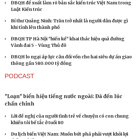
Sau 1 tháng sáp nhập tổ dân phố: Công nghệ không thể
thay cán bộ đi gặp dân
Du lịch
Podcast
QUỐC HỘI
Tư vấn
Câu chuyện thời sự
Săn Tour
Đọc truyện đêm khuya
check-in
Cửa sổ tình yêu
Không để quá trình đô thị hóa Bắc Ninh làm đứt
Kể chuyện cho bé
gãy không gian văn hóa Kinh Bắc
Hạt giống tâm hồn
ĐBQH đề xuất làm rõ bản sắc kiến trúc Việt Nam trong
Luật Kiến trúc
Bí thư Quảng Ninh: Trăn trở nhất là người dân được gì
khi tỉnh lên thành phố
ĐBQH TP Hà Nội "hiến kế" khai thác hiệu quả đường
Vành đai 5 - Vùng Thủ đô
ĐBQH lo ngại áp lực cân đối vốn cho hai siêu dự án giao
thông gần 580.000 tỷ đồng