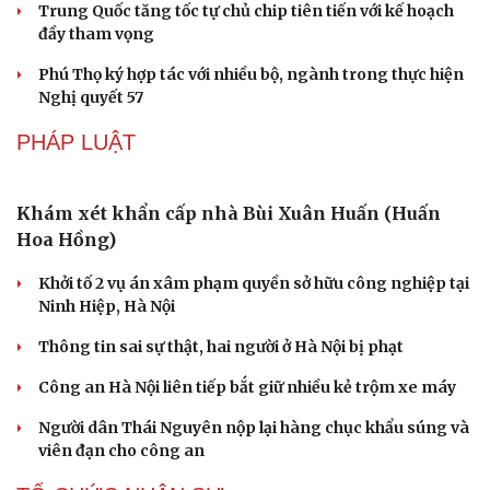
Âm nhạc
Sao Việt
Di sản
Bắc Kinh triển khai “nhân viên” robot tại các
công viên
Nguy cơ mất tài khoản Microsoft chỉ vì kết nối mạng Wi-
Fi khách sạn
Một việc nhiều gia đình bỏ quên có thể khiến điện mặt
trời giảm tới 40% hiệu suất
Trung Quốc tăng tốc tự chủ chip tiên tiến với kế hoạch
đầy tham vọng
Phú Thọ ký hợp tác với nhiều bộ, ngành trong thực hiện
Nghị quyết 57
PHÁP LUẬT
Khám xét khẩn cấp nhà Bùi Xuân Huấn (Huấn
Hoa Hồng)