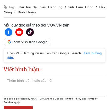
Tag:
Đại hội đại biểu Đảng bộ
tỉnh Lâm Đồng
Đắk
Nông
Bình Thuận
Kinh tế
Thị trường
Bất động sản
Giá vàng
Khởi nghiệp
Tiêu dùng
Mời quý độc giả theo dõi VOV.VN trên
Tỷ giá
Chứng khoán
Giá cà phê
Thêm VOV trên Google
Chọn VOV làm nguồn ưu tiên trên
Google Search
.
Xem hướng
dẫn.
Viết bình luận
This site is protected by reCAPTCHA and the Google
Privacy Policy
and
Terms of
Service
apply.