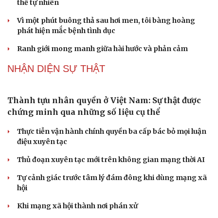
PODCAST
"Loạn" biển hiệu tiếng nước ngoài: Đã đến lúc
chấn chỉnh
Lời đề nghị của người tình trẻ về chuyện có con chung
khiến tôi bế tắc ở tuổi 80
Du lịch biển Việt Nam: Muốn bứt phá phải vượt khỏi lợi
thế tự nhiên
Vì một phút buông thả sau hơi men, tôi bàng hoàng
phát hiện mắc bệnh tình dục
Ranh giới mong manh giữa hài hước và phản cảm
NHẬN DIỆN SỰ THẬT
Thành tựu nhân quyền ở Việt Nam: Sự thật được
chứng minh qua những số liệu cụ thể