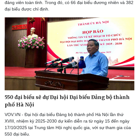
đảng viên toàn tỉnh. Trong đó, có 66 đại biểu đương nhiên và 382
đại biểu được chỉ định.
Pháp luật
Quân sự - Quốc phòng
Vụ án
Vũ khí
Tin nóng
Việt Nam
Tư vấn luật
Phân tích
550 đại biểu sẽ dự Đại hội Đại biểu Đảng bộ thành
phố Hà Nội
VOV.VN - Đại hội đại biểu Đảng bộ thành phố Hà Nội lần thứ
XVIII, nhiệm kỳ 2025-2030 dự kiến diễn ra từ ngày 15 đến ngày
17/10/2025 tại Trung tâm Hội nghị quốc gia, với sự tham gia của
550 đại biểu.