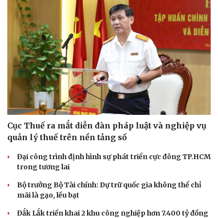
Cục Thuế ra mắt diễn đàn pháp luật và nghiệp vụ
quản lý thuế trên nền tảng số
Đại công trình định hình sự phát triển cực đông TP.HCM
Thể thao
Ô tô - Xe máy
trong tương lai
Bóng đá
Ô tô
Lịch thi đấu bóng đá
Xe máy
Bộ trưởng Bộ Tài chính: Dự trữ quốc gia không thể chỉ
Thế giới thể thao
Tư vấn
mãi là gạo, lều bạt
eSports
Hậu trường
Đắk Lắk triển khai 2 khu công nghiệp hơn 7.400 tỷ đồng