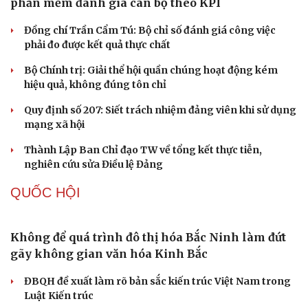
Tự cảnh giác trước tâm lý đám đông khi dùng mạng xã
hội
Khi mạng xã hội thành nơi phán xử
XÂY DỰNG, CHỈNH ĐỐN ĐẢNG
Đảng ủy các cơ quan Đảng Trung ương xây dựng
phần mềm đánh giá cán bộ theo KPI
Đồng chí Trần Cẩm Tú: Bộ chỉ số đánh giá công việc
phải đo được kết quả thực chất
Bộ Chính trị: Giải thể hội quần chúng hoạt động kém
hiệu quả, không đúng tôn chỉ
Quy định số 207: Siết trách nhiệm đảng viên khi sử dụng
mạng xã hội
Thành Lập Ban Chỉ đạo TW về tổng kết thực tiễn,