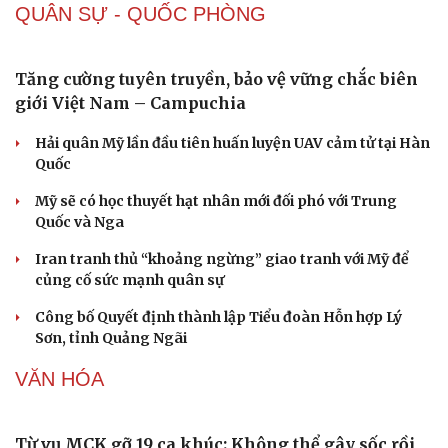
QUÂN SỰ - QUỐC PHÒNG
Sức khỏe
Đời sống
Dinh dưỡng - món ngon
Nhà đẹp
Cây thuốc
Blog
Sản phụ khoa
Tình yêu - Gia đình
Nhi khoa
Nam khoa
Tăng cường tuyên truyền, bảo vệ vững chắc biên
Làm đẹp - giảm cân
giới Việt Nam – Campuchia
Phòng mạch online
Ăn sạch sống khỏe
Hải quân Mỹ lần đầu tiên huấn luyện UAV cảm tử tại Hàn
Quốc
Mỹ sẽ có học thuyết hạt nhân mới đối phó với Trung
Quốc và Nga