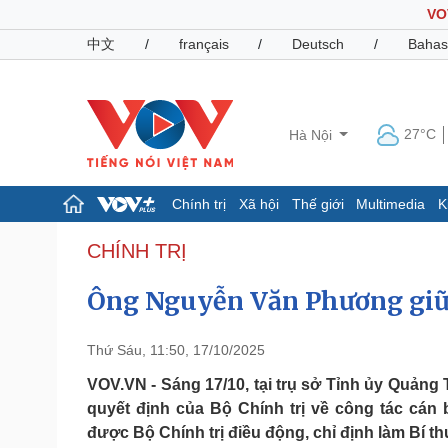
VO
中文
/
français
/
Deutsch
/
Bahas
27°C
Hà Nội
Chính trị
Xã hội
Thế giới
Multimedia
K
Chính trị
Xã hội
CHÍNH TRỊ
Đảng
Tin 24h
Ông Nguyễn Văn Phương giữ 
Tổ chức nhân sự
Dự báo thời tiết
Quốc hội
Giáo dục
Nhận diện sự thật
Dấu ấn VOV
Thứ Sáu, 11:50, 17/10/2025
Việc làm
Biển đảo
VOV.VN - Sáng 17/10, tại trụ sở Tỉnh ủy Quảng
quyết định của Bộ Chính trị về công tác cá
Pháp luật
Quân sự - Quốc phòng
được Bộ Chính trị điều động, chỉ định làm Bí t
Vụ án
Vũ khí