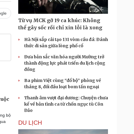
gle
Từ vụ MCK gỡ 19 ca khúc: Không
thể gây sốc rồi chỉ xin lỗi là xong
Hà Nội sắp cải tạo 131 vòm cầu đá: Đánh
thức di sản giữa lòng phố cổ
Đưa bản sắc văn hóa người Mường trở
thành động lực phát triển du lịch cộng
đồng
Ba phim Việt cùng “đổ bộ” phòng vé
tháng 8, đối đầu loạt bom tấn ngoại
Thanh âm vượt đại dương: Chuyện chưa
cuộc
kể về bản tình ca từ chốn ngục tù Côn
Đảo
ảng bộ
qua
DU LỊCH