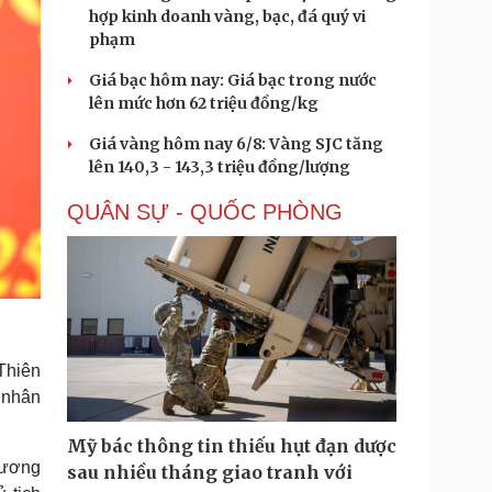
hợp kinh doanh vàng, bạc, đá quý vi
phạm
Giá bạc hôm nay: Giá bạc trong nước
lên mức hơn 62 triệu đồng/kg
Giá vàng hôm nay 6/8: Vàng SJC tăng
lên 140,3 - 143,3 triệu đồng/lượng
QUÂN SỰ - QUỐC PHÒNG
Thiên
 nhân
Mỹ bác thông tin thiếu hụt đạn dược
Hương
sau nhiều tháng giao tranh với