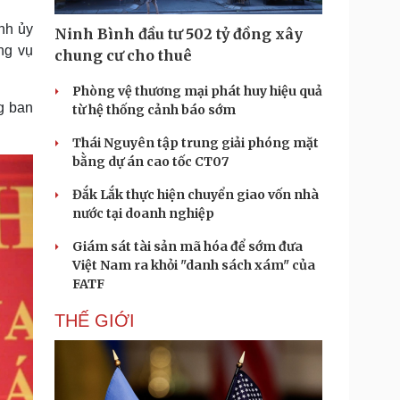
Doanh nghiệp 24h
Tin Công nghệ
nh ủy
Doanh nhân
Trải nghiệm
Ninh Bình đầu tư 502 tỷ đồng xây
ì cộng đồng
Chuyển đổi số
ng vụ
chung cư cho thuê
Phòng vệ thương mại phát huy hiệu quả
u lịch
Podcast
g ban
từ hệ thống cảnh báo sớm
Tư vấn
Câu chuyện thời sự
Săn Tour
Đọc truyện đêm khuya
Thái Nguyên tập trung giải phóng mặt
heck-in
Cửa sổ tình yêu
bằng dự án cao tốc CT07
Kể chuyện cho bé
Đắk Lắk thực hiện chuyển giao vốn nhà
Hạt giống tâm hồn
nước tại doanh nghiệp
Giám sát tài sản mã hóa để sớm đưa
Việt Nam ra khỏi "danh sách xám" của
FATF
THẾ GIỚI