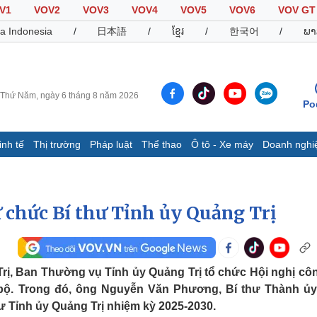
V1
VOV2
VOV3
VOV4
VOV5
VOV6
VOV GT
a Indonesia
/
日本語
/
ខ្មែរ
/
한국어
/
ພາ
Thứ Năm, ngày 6 tháng 8 năm 2026
Po
inh tế
Thị trường
Pháp luật
Thể thao
Ô tô - Xe máy
Doanh nghi
Thế giới
Multimedia
K
Quan sát
Video
B
chức Bí thư Tỉnh ủy Quảng Trị
Cuộc sống đó đây
Ảnh
K
Hồ sơ
E-Magazine
Infographic
 Trị, Ban Thường vụ Tỉnh ủy Quảng Trị tổ chức Hội nghị cô
n bộ. Trong đó, ông Nguyễn Văn Phương, Bí thư Thành ủ
Thể thao
Ô tô - Xe máy
D
hư Tỉnh ủy Quảng Trị nhiệm kỳ 2025-2030.
Bóng đá
Ô tô
T