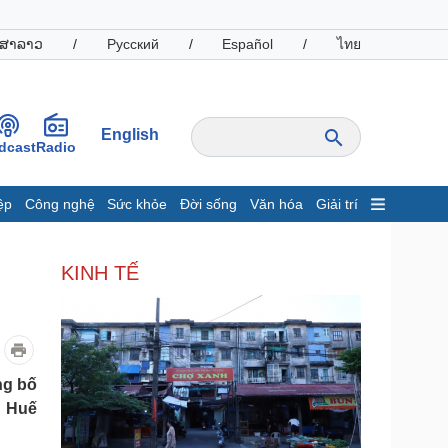
ສາລາວ
/
Русский
/
Español
/
ไทย
English
dcast
Radio
ệp
Công nghệ
Sức khỏe
Đời sống
Văn hóa
Giải trí
inh tế
Thị trường
KINH TẾ
ất động sản
Giá vàng
hởi nghiệp
Tiêu dùng
Tỷ giá
Chứng khoán
Giá cà phê
ng bố
y Huế
oanh nghiệp
Công nghệ
hông tin doanh nghiệp
Sành điệu