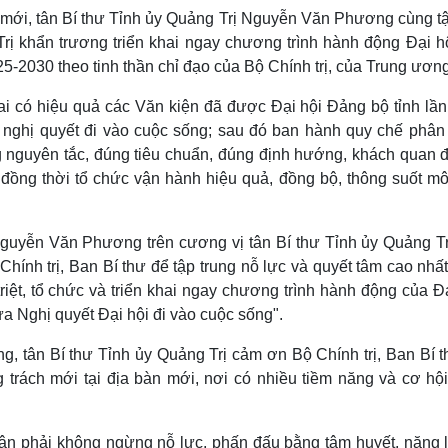
 mới, tân Bí thư Tỉnh ủy Quảng Trị Nguyễn Văn Phương cùng tậ
 khẩn trương triển khai ngay chương trình hành động Đại hộ
25-2030 theo tinh thần chỉ đạo của Bộ Chính trị, của Trung ương
ai có hiệu quả các Văn kiện đã được Đại hội Đảng bộ tỉnh lần
a nghị quyết đi vào cuộc sống; sau đó ban hành quy chế phân
g nguyên tắc, đúng tiêu chuẩn, đúng định hướng, khách quan đ
; đồng thời tổ chức vận hành hiệu quả, đồng bộ, thông suốt mô
Nguyễn Văn Phương trên cương vị tân Bí thư Tỉnh ủy Quảng Tr
ính trị, Ban Bí thư để tập trung nỗ lực và quyết tâm cao nhấ
iệt, tổ chức và triển khai ngay chương trình hành động của Đ
a Nghị quyết Đại hội đi vào cuộc sống".
 tân Bí thư Tỉnh ủy Quảng Trị cảm ơn Bộ Chính trị, Ban Bí t
 trách mới tại địa bàn mới, nơi có nhiều tiềm năng và cơ hội
 thân phải không ngừng nỗ lực, phấn đấu bằng tâm huyết, năng l