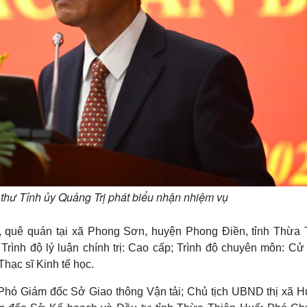
hư Tỉnh ủy Quảng Trị phát biểu nhận nhiệm vụ
 quê quán tại xã Phong Sơn, huyện Phong Điền, tỉnh Thừa 
rình độ lý luận chính trị: Cao cấp; Trình độ chuyên môn: Cử
hạc sĩ Kinh tế học.
hó Giám đốc Sở Giao thông Vận tải; Chủ tịch UBND thị xã 