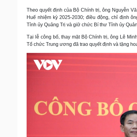
Tin nóng
Việt Nam
Theo quyết định của Bộ Chính trị, ông Nguyễn 
Tư vấn luật
Phân tích
Huế nhiệm kỳ 2025-2030; điều động, chỉ định
Tỉnh ủy Quảng Trị và giữ chức Bí thư Tỉnh ủy Quả
Sức khỏe
Đời sống
Tại lễ công bố, thay mặt Bộ Chính trị, ông Lê Mi
Dinh dưỡng - món ngon
Nhà đẹp
Tổ chức Trung ương đã trao quyết định và tặng 
Cây thuốc
Blog
Sản phụ khoa
Tình yêu - Gia đình
Nhi khoa
Nam khoa
Làm đẹp - giảm cân
Phòng mạch online
Ăn sạch sống khỏe
Cải chính