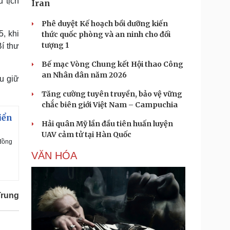
 tịch
Iran
Phê duyệt Kế hoạch bồi dưỡng kiến
, khi
thức quốc phòng và an ninh cho đối
tượng 1
í thư
Bế mạc Vòng Chung kết Hội thao Công
an Nhân dân năm 2026
u giữ
Tăng cường tuyên truyền, bảo vệ vững
chắc biên giới Việt Nam – Campuchia
iển
Hải quân Mỹ lần đầu tiên huấn luyện
UAV cảm tử tại Hàn Quốc
 đồng
VĂN HÓA
Trung