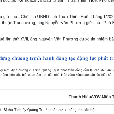
m đốc Sở Kế hoạch và Đầu tư tỉnh Thừa Thiên Huế; Phó Chủ
giữ chức Chủ tịch UBND tỉnh Thừa Thiên Huế. Tháng 1/2025
ực thuộc Trung ương, ông Nguyễn Văn Phương giữ chức Phó B
 Huế lần thứ XVII, ông Nguyễn Văn Phương được tín nhiệm bầ
dựng chương trình hành động tạo động lực phát tr
ỳ mới, định hướng của tỉnh Quảng Trị là phát triển đồng đều tại các khu vực
à nông thôn, đặc biệt quan tâm hơn đến phát triển vùng đồng bào dân tộc thiểu số.
Thanh Hiếu/VOV-Miền 
Bí thư Tỉnh ủy Quảng Trị
nhân sự
công tác cán bộ