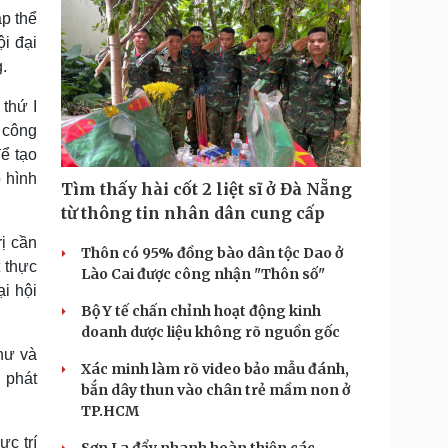
p thể
i đại
.
 thứ I
 công
ể tạo
 hình
Tìm thấy hài cốt 2 liệt sĩ ở Đà Nẵng
từ thông tin nhân dân cung cấp
ị cần
Thôn có 95% đồng bào dân tộc Dao ở
t thực
Lào Cai được công nhận "Thôn số"
ại hội
Bộ Y tế chấn chỉnh hoạt động kinh
doanh dược liệu không rõ nguồn gốc
hư và
Xác minh làm rõ video bảo mẫu đánh,
 phát
bắn dây thun vào chân trẻ mầm non ở
TP.HCM
ực trí