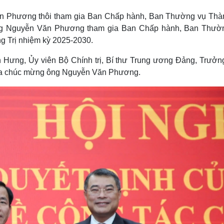
Lịch thi đấu bóng đá
Xe máy
Văn Phương thôi tham gia Ban Chấp hành, Ban Thường vụ Thà
Thế giới thể thao
Tư vấn
eSports
V
 ông Nguyễn Văn Phương tham gia Ban Chấp hành, Ban Thườ
Hậu trường
ng Trị nhiệm kỳ 2025-2030.
Văn hóa
Giải trí
D
nh Hưng, Ủy viên Bộ Chính trị, Bí thư Trung ương Đảng, Trưởn
Sân khấu - Điện ảnh
Nghệ sĩ
hoa chúc mừng ông Nguyễn Văn Phương.
Văn học
Thời trang
Âm nhạc
Sao Việt
c
Di sản