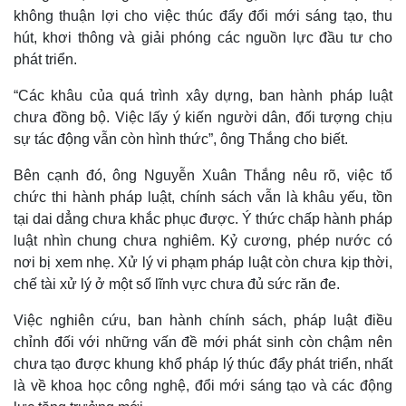
Bất động sản
Giá vàng
không thuận lợi cho việc thúc đẩy đổi mới sáng tạo, thu
Khởi nghiệp
Tiêu dùng
hút, khơi thông và giải phóng các nguồn lực đầu tư cho
Tỷ giá
phát triển.
Chứng khoán
Giá cà phê
“Các khâu của quá trình xây dựng, ban hành pháp luật
chưa đồng bộ. Việc lấy ý kiến người dân, đối tượng chịu
sự tác động vẫn còn hình thức”, ông Thắng cho biết.
Bên cạnh đó, ông Nguyễn Xuân Thắng nêu rõ, việc tổ
chức thi hành pháp luật, chính sách vẫn là khâu yếu, tồn
tại dai dẳng chưa khắc phục được. Ý thức chấp hành pháp
luật nhìn chung chưa nghiêm. Kỷ cương, phép nước có
nơi bị xem nhẹ. Xử lý vi phạm pháp luật còn chưa kịp thời,
chế tài xử lý ở một số lĩnh vực chưa đủ sức răn đe.
Việc nghiên cứu, ban hành chính sách, pháp luật điều
chỉnh đối với những vấn đề mới phát sinh còn chậm nên
chưa tạo được khung khổ pháp lý thúc đẩy phát triển, nhất
là về khoa học công nghệ, đổi mới sáng tạo và các động