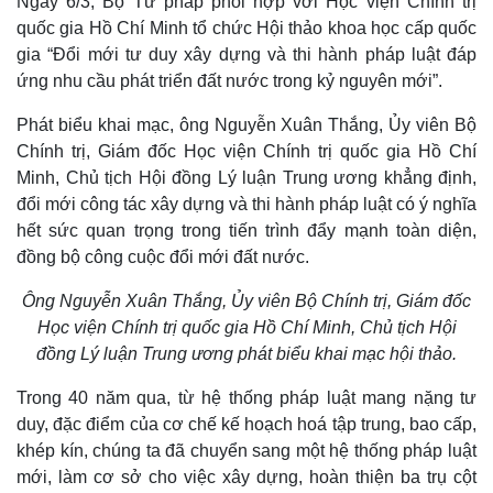
Ngày 6/3, Bộ Tư pháp phối hợp với Học viện Chính trị
quốc gia Hồ Chí Minh tổ chức Hội thảo khoa học cấp quốc
gia “Đổi mới tư duy xây dựng và thi hành pháp luật đáp
ứng nhu cầu phát triển đất nước trong kỷ nguyên mới”.
Phát biểu khai mạc, ông Nguyễn Xuân Thắng, Ủy viên Bộ
Chính trị, Giám đốc Học viện Chính trị quốc gia Hồ Chí
Minh, Chủ tịch Hội đồng Lý luận Trung ương khẳng định,
đổi mới công tác xây dựng và thi hành pháp luật có ý nghĩa
hết sức quan trọng trong tiến trình đẩy mạnh toàn diện,
đồng bộ công cuộc đổi mới đất nước.
Ông Nguyễn Xuân Thắng, Ủy viên Bộ Chính trị, Giám đốc
Học viện Chính trị quốc gia Hồ Chí Minh, Chủ tịch Hội
đồng Lý luận Trung ương phát biểu khai mạc hội thảo.
Thế giới
Multimedia
Quan sát
Video
Trong 40 năm qua, từ hệ thống pháp luật mang nặng tư
Cuộc sống đó đây
Ảnh
duy, đặc điểm của cơ chế kế hoạch hoá tập trung, bao cấp,
Hồ sơ
E-Magazine
khép kín, chúng ta đã chuyển sang một hệ thống pháp luật
Infographic
mới, làm cơ sở cho việc xây dựng, hoàn thiện ba trụ cột