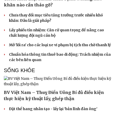
khăn nào cần tháo gỡ?
Chưa thay đổi mục tiêu tăng trưởng trước nhiều khó
khăn: Đâu là giải pháp?
Lấy phiếu tín nhiệm: Căn cứ quan trọng để nâng cao
chất lượng đội ngũ cán bộ
Mở 'lối ra' cho các loại xe vi phạm bị tịch thu chờ thanh lý
Chuẩn hóa thông tin thuê bao di động: Trách nhiệm của
các bên liên quan
Du lịch
Podcast
SỐNG KHỎE
Tư vấn
Câu chuyện thời sự
Săn Tour
Đọc truyện đêm khuya
check-in
Cửa sổ tình yêu
Kể chuyện cho bé
BV Việt Nam – Thuỵ Điển Uông Bí đủ điều kiện
Hạt giống tâm hồn
thực hiện kỹ thuật lấy, ghép thận
Đặt thể hang nhân tạo - lấy lại 'bản lĩnh đàn ông'