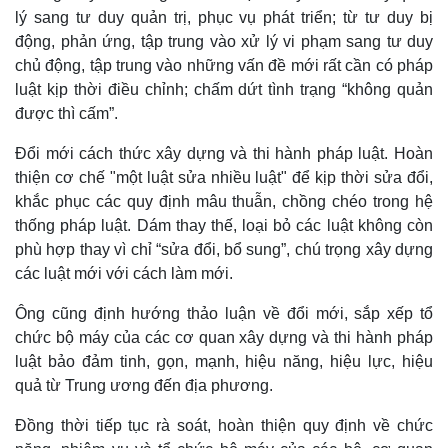
lý sang tư duy quản trị, phục vụ phát triển; từ tư duy bị
động, phản ứng, tập trung vào xử lý vi phạm sang tư duy
chủ động, tập trung vào những vấn đề mới rất cần có pháp
luật kịp thời điều chỉnh; chấm dứt tình trạng “không quản
được thì cấm”.
Đổi mới cách thức xây dựng và thi hành pháp luật. Hoàn
thiện cơ chế "một luật sửa nhiều luật" để kịp thời sửa đổi,
khắc phục các quy định mâu thuẫn, chồng chéo trong hệ
thống pháp luật. Dám thay thế, loại bỏ các luật không còn
phù hợp thay vì chỉ “sửa đổi, bổ sung”, chú trọng xây dựng
các luật mới với cách làm mới.
Doanh nghiệp
Công nghệ
Ông cũng định hướng thảo luận về đổi mới, sắp xếp tổ
Thông tin doanh nghiệp
Sành điệu
chức bộ máy của các cơ quan xây dựng và thi hành pháp
Doanh nghiệp 24h
Tin Công nghệ
luật bảo đảm tinh, gọn, mạnh, hiệu năng, hiệu lực, hiệu
Doanh nhân
Trải nghiệm
quả từ Trung ương đến địa phương.
Vì cộng đồng
Chuyển đổi số
Đồng thời tiếp tục rà soát, hoàn thiện quy định về chức