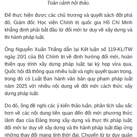
Toàn cảnh hội thảo.
Để thực hiện được các chủ trương và quyết sách đột phá
đó, Giám đốc Học viện Chính trị quốc gia Hồ Chí Minh
khẳng định phải bắt đầu từ đổi mới tư duy về xây dựng và
thi hành pháp luật.
Ông Nguyễn Xuân Thắng dẫn lại Kết luận số 119-KL/TW
ngày 20/1 của Bộ Chính trị về định hướng đổi mới, hoàn
Thể thao
Ô tô - Xe máy
thiện quy trình xây dựng pháp luật; tại kỳ họp vừa qua,
Bóng đá
Ô tô
Quốc hội đã thông qua nhiều luật và nghị quyết quan trọng,
Lịch thi đấu bóng đá
Xe máy
Thế giới thể thao
Tư vấn
trong đó có Luật Ban hành văn bản quy phạm pháp luật
eSports
năm 2025 với nhiều nội dung về đổi mới cách thức xây
Hậu trường
dựng pháp luật.
Do đó, ông đề nghị các ý kiến thảo luận, phân tích sâu sắc
hơn về các nội dung liên quan đến đổi mới phương thức
lãnh đạo của Đảng trong xây dựng và thực thi pháp luật;
đổi mới tư duy về xây dựng và thi hành pháp luật đáp ứng
những thay đổi mang tính thời đại. Chuyển từ tư duy quản