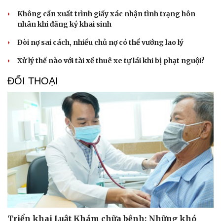
Không cần xuất trình giấy xác nhận tình trạng hôn
nhân khi đăng ký khai sinh
Đòi nợ sai cách, nhiều chủ nợ có thể vướng lao lý
Xử lý thế nào với tài xế thuê xe tự lái khi bị phạt nguội?
Văn hóa
Giải trí
ĐỐI THOẠI
Sân khấu - Điện ảnh
Nghệ sĩ
Văn học
Thời trang
Âm nhạc
Sao Việt
Di sản
Triển khai Luật Khám chữa bệnh: Những khó