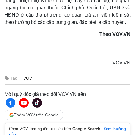
năng, nhiệm vụ và tổ chức bộ máy của các bộ, cơ quan
ngang bộ, cơ quan thuộc Chính phủ, Quốc hội, UBND và
HĐND ở cấp địa phương, cơ quan toà án, viện kiểm sát
theo hướng bỏ các cấp trung gian, đặc biệt là cấp huyện.
Theo VOV.VN
VOV.VN
Tag:
VOV
Mời quý độc giả theo dõi VOV.VN trên
Thêm VOV trên Google
Sức khỏe
Đời sống
Chọn VOV làm nguồn ưu tiên trên
Google Search
.
Xem hướng
Dinh dưỡng - món ngon
Nhà đẹp
dẫn.