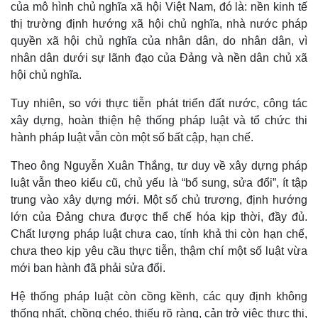
của mô hình chủ nghĩa xã hội Việt Nam, đó là: nền kinh tế
thị trường định hướng xã hội chủ nghĩa, nhà nước pháp
quyền xã hội chủ nghĩa của nhân dân, do nhân dân, vì
nhân dân dưới sự lãnh đạo của Đảng và nền dân chủ xã
hội chủ nghĩa.
Tuy nhiên, so với thực tiễn phát triển đất nước, công tác
xây dựng, hoàn thiện hệ thống pháp luật và tổ chức thi
hành pháp luật vẫn còn một số bất cập, hạn chế.
Theo ông Nguyễn Xuân Thắng, tư duy về xây dựng pháp
luật vẫn theo kiểu cũ, chủ yếu là “bổ sung, sửa đổi”, ít tập
trung vào xây dựng mới. Một số chủ trương, định hướng
lớn của Đảng chưa được thể chế hóa kịp thời, đầy đủ.
Chất lượng pháp luật chưa cao, tính khả thi còn hạn chế,
chưa theo kịp yêu cầu thực tiễn, thậm chí một số luật vừa
mới ban hành đã phải sửa đổi.
Hệ thống pháp luật còn cồng kềnh, các quy định không
Kinh tế
Thị trường
thống nhất, chồng chéo, thiếu rõ ràng, cản trở việc thực thi,