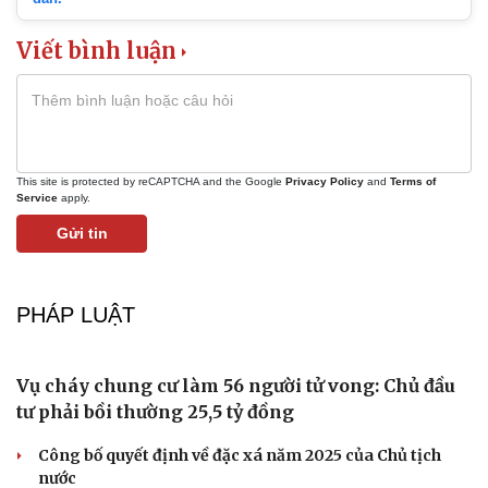
Cây thuốc
Blog
Sản phụ khoa
Tình yêu - Gia đình
Viết bình luận
Nhi khoa
Nam khoa
Làm đẹp - giảm cân
Phòng mạch online
Ăn sạch sống khỏe
This site is protected by reCAPTCHA and the Google
Privacy Policy
and
Terms of
Service
apply.
Gửi tin
PHÁP LUẬT
Vụ cháy chung cư làm 56 người tử vong: Chủ đầu
tư phải bồi thường 25,5 tỷ đồng
Công bố quyết định về đặc xá năm 2025 của Chủ tịch
nước