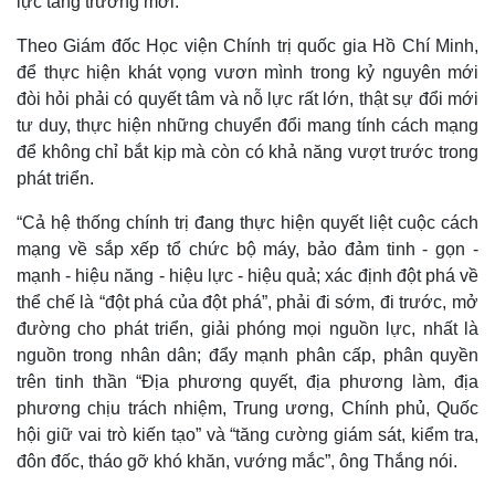
lực tăng trưởng mới.
Theo Giám đốc Học viện Chính trị quốc gia Hồ Chí Minh,
để thực hiện khát vọng vươn mình trong kỷ nguyên mới
đòi hỏi phải có quyết tâm và nỗ lực rất lớn, thật sự đổi mới
Pháp luật
Quân sự - Quốc phòng
tư duy, thực hiện những chuyển đổi mang tính cách mạng
Vụ án
Vũ khí
để không chỉ bắt kịp mà còn có khả năng vượt trước trong
Tin nóng
Việt Nam
phát triển.
Tư vấn luật
Phân tích
“Cả hệ thống chính trị đang thực hiện quyết liệt cuộc cách
mạng về sắp xếp tổ chức bộ máy, bảo đảm tinh - gọn -
mạnh - hiệu năng - hiệu lực - hiệu quả; xác định đột phá về
thể chế là “đột phá của đột phá”, phải đi sớm, đi trước, mở
đường cho phát triển, giải phóng mọi nguồn lực, nhất là
nguồn trong nhân dân; đẩy mạnh phân cấp, phân quyền
trên tinh thần “Địa phương quyết, địa phương làm, địa
phương chịu trách nhiệm, Trung ương, Chính phủ, Quốc
hội giữ vai trò kiến tạo” và “tăng cường giám sát, kiểm tra,
đôn đốc, tháo gỡ khó khăn, vướng mắc”, ông Thắng nói.