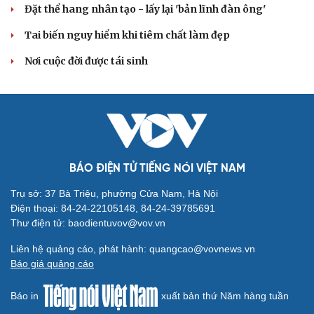
Đặt thể hang nhân tạo - lấy lại 'bản lĩnh đàn ông'
Tai biến nguy hiểm khi tiêm chất làm đẹp
Nơi cuộc đời được tái sinh
BÁO ĐIỆN TỬ TIẾNG NÓI VIỆT NAM
Trụ sở: 37 Bà Triệu, phường Cửa Nam, Hà Nội
Điện thoại: 84-24-22105148, 84-24-39785691
Thư điện tử: baodientuvov@vov.vn
Liên hệ quảng cáo, phát hành: quangcao@vovnews.vn
Cải chính
Báo giá quảng cáo
Báo in
xuất bản thứ Năm hàng tuần