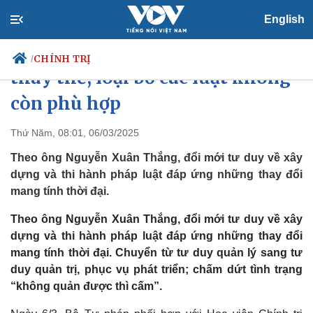
English
Ông Nguyễn Xuân Thắng: Dám
CHÍNH TRỊ
/
thay thế, loại bỏ các luật không
còn phù hợp
Chính trị
Xã hội
Thứ Năm, 08:01, 06/03/2025
Đảng
Tin 24h
Theo ông Nguyễn Xuân Thắng, đổi mới tư duy về xây
Tổ chức nhân sự
Dự báo thời tiết
dựng và thi hành pháp luật đáp ứng những thay đổi
Quốc hội
Giáo dục
mang tính thời đại.
Nhận diện sự thật
Dấu ấn VOV
Việc làm
Theo ông Nguyễn Xuân Thắng, đổi mới tư duy về xây
Biển đảo
dựng và thi hành pháp luật đáp ứng những thay đổi
mang tính thời đại. Chuyển từ tư duy quản lý sang tư
duy quản trị, phục vụ phát triển; chấm dứt tình trạng
“không quản được thì cấm”.