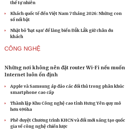
DU LỊCH
Hội chợ Du lịch quốc tế TP.HCM 2026 có quy mô
lớn nhất từ trước đến nay
Bảo tàng Tưởng niệm Hòa bình tại Nhật Bản đón lượng
khách kỷ lục
Du lịch biển Việt Nam: Muốn bứt phá phải vượt khỏi lợi
thế tự nhiên
Khách quốc tế đến Việt Nam 7 tháng 2026: Những con
số nổi bật
Nhặt bỏ 'hạt sạn' để làng biển Đắk Lắk giữ chân du
khách
Văn hóa
Giải trí
CÔNG NGHỆ
Sân khấu - Điện ảnh
Nghệ sĩ
Văn học
Thời trang
Âm nhạc
Sao Việt
Những nơi không nên đặt router Wi-Fi nếu muốn
Di sản