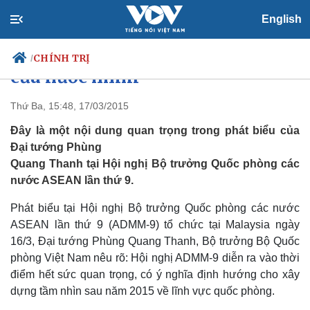
English
Phải coi an ninh của ASEAN như
CHÍNH TRỊ
/
của nước mình
Thứ Ba, 15:48, 17/03/2015
Đây là một nội dung quan trọng trong phát biểu của
Chính trị
Xã hội
Đại tướng Phùng
Đảng
Tin 24h
Quang Thanh tại Hội nghị Bộ trưởng Quốc phòng các
Tổ chức nhân sự
Dự báo thời tiết
Quốc hội
Giáo dục
nước ASEAN lần thứ 9.
Nhận diện sự thật
Dấu ấn VOV
Việc làm
Phát biểu tại Hội nghị Bộ trưởng Quốc phòng các nước
Biển đảo
ASEAN lần thứ 9 (ADMM-9) tổ chức tại Malaysia ngày
16/3, Đại tướng Phùng Quang Thanh, Bộ trưởng Bộ Quốc
phòng Việt Nam nêu rõ: Hội nghị ADMM-9 diễn ra vào thời
điểm hết sức quan trọng, có ý nghĩa định hướng cho xây
dựng tầm nhìn sau năm 2015 về lĩnh vực quốc phòng.