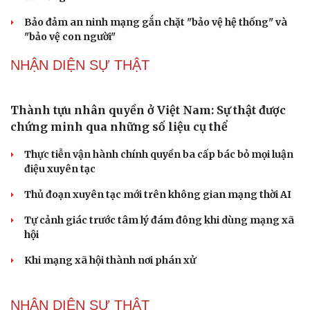
Tôi bất lực khi vợ luôn mang chuyện ở rể ra làm
"vũ khí" sau mỗi lần cãi nhau
Hoa sữa
Khúc mùa thu
Tình dục tuổi 40+: Khác gì tuổi đôi mươi và cách duy trì
đời sống viên mãn
Bảo đảm an ninh mạng gắn chặt "bảo vệ hệ thống" và
"bảo vệ con người"
NHẬN DIỆN SỰ THẬT
Thành tựu nhân quyền ở Việt Nam: Sự thật được
chứng minh qua những số liệu cụ thể
Thực tiễn vận hành chính quyền ba cấp bác bỏ mọi luận