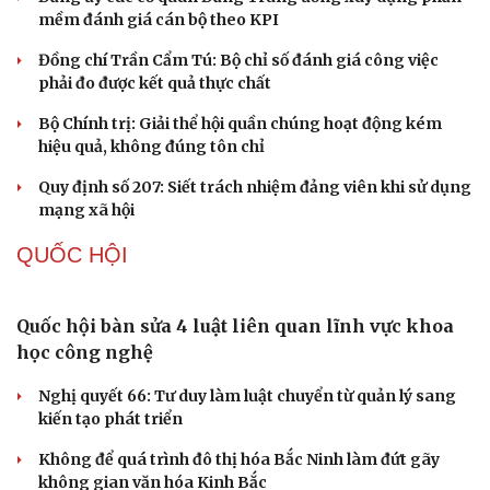
hội
Khi mạng xã hội thành nơi phán xử
XÂY DỰNG, CHỈNH ĐỐN ĐẢNG
Điểm mới đột phá trong Chỉ thị số 07 về thực
hành tư tưởng, phong cách Hồ Chí Minh
Đảng ủy các cơ quan Đảng Trung ương xây dựng phần
mềm đánh giá cán bộ theo KPI
Đồng chí Trần Cẩm Tú: Bộ chỉ số đánh giá công việc
phải đo được kết quả thực chất
Bộ Chính trị: Giải thể hội quần chúng hoạt động kém
hiệu quả, không đúng tôn chỉ
Quy định số 207: Siết trách nhiệm đảng viên khi sử dụng
mạng xã hội
QUỐC HỘI