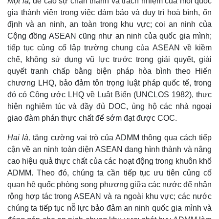
Một là,
đề cao sự chân thành và trách nhiệm của mỗi quốc
gia thành viên trong việc đảm bảo và duy trì hoà bình, ổn
định và an ninh, an toàn trong khu vực; coi an ninh của
Cộng đồng ASEAN cũng như an ninh của quốc gia mình;
tiếp tục củng cố lập trường chung của ASEAN về kiềm
chế, không sử dụng vũ lực trước trong giải quyết, giải
quyết tranh chấp bằng biện pháp hòa bình theo Hiến
chương LHQ, bảo đảm tôn trọng luật pháp quốc tế, trong
đó có Công ước LHQ về Luật Biển (UNCLOS 1982), thực
hiện nghiêm túc và đầy đủ DOC, ủng hộ các nhà ngoại
giao đàm phán thực chất để sớm đạt được COC.
Hai là,
tăng cường vai trò của ADMM thông qua cách tiếp
cận về an ninh toàn diện ASEAN đang hình thành và nâng
cao hiệu quả thực chất của các hoạt động trong khuôn khổ
ADMM. Theo đó, chúng ta cần tiếp tục ưu tiên củng cố
Thế giới
Multimedia
quan hệ quốc phòng song phương giữa các nước để nhân
Quan sát
Video
rộng hợp tác trong ASEAN và ra ngoài khu vực; các nước
Cuộc sống đó đây
Ảnh
chúng ta tiếp tục nỗ lực bảo đảm an ninh quốc gia mình và
Hồ sơ
E-Magazine