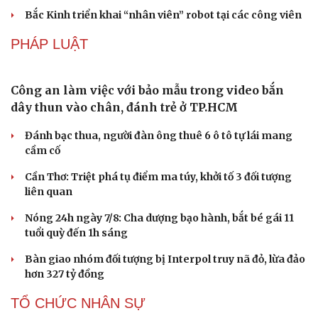
Internet luôn ổn định
Apple và Samsung áp đảo các đối thủ trong phân khúc
smartphone cao cấp
Thành lập Khu Công nghệ cao tỉnh Hưng Yên quy mô
hơn 496ha
Phê duyệt Chương trình KHCN và đổi mới sáng tạo quốc
gia về công nghệ chiến lược
Bắc Kinh triển khai “nhân viên” robot tại các công viên
PHÁP LUẬT
Công an làm việc với bảo mẫu trong video bắn
dây thun vào chân, đánh trẻ ở TP.HCM
Đánh bạc thua, người đàn ông thuê 6 ô tô tự lái mang
cầm cố