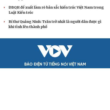
Quốc hội bàn sửa 4 luật liên quan lĩnh vực khoa
học công nghệ
Nghị quyết 66: Tư duy làm luật chuyển từ quản lý sang
kiến tạo phát triển
Không để quá trình đô thị hóa Bắc Ninh làm đứt gãy
không gian văn hóa Kinh Bắc
ĐBQH đề xuất làm rõ bản sắc kiến trúc Việt Nam trong
Luật Kiến trúc
Bí thư Quảng Ninh: Trăn trở nhất là người dân được gì
khi tỉnh lên thành phố