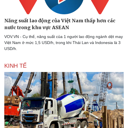
Năng suất lao động của Việt Nam thấp hơn các
nước trong khu vực ASEAN
VOV.VN - Cụ thể, năng suất của 1 người lao động ngành dệt may
Việt Nam ở mức 1,5 USD/h, trong khi Thái Lan và Indonesia là 3
USD/h.
KINH TẾ
Thể thao
Ô tô - Xe máy
Bóng đá
Ô tô
Lịch thi đấu bóng đá
Xe máy
Thế giới thể thao
Tư vấn
eSports
Hậu trường