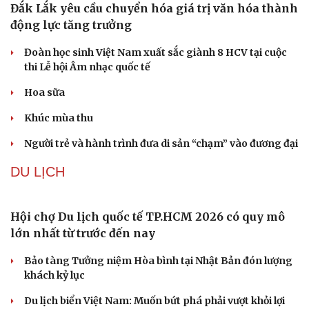
giao tranh với Iran
Phê duyệt Kế hoạch bồi dưỡng kiến thức quốc phòng và
an ninh cho đối tượng 1
Bế mạc Vòng Chung kết Hội thao Công an Nhân dân
năm 2026
VĂN HÓA
Đắk Lắk yêu cầu chuyển hóa giá trị văn hóa thành
động lực tăng trưởng
Đoàn học sinh Việt Nam xuất sắc giành 8 HCV tại cuộc
thi Lễ hội Âm nhạc quốc tế
Hoa sữa
Khúc mùa thu
Người trẻ và hành trình đưa di sản “chạm” vào đương đại