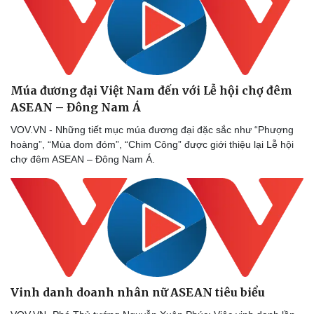
Múa đương đại Việt Nam đến với Lễ hội chợ đêm
ASEAN – Đông Nam Á
VOV.VN - Những tiết mục múa đương đại đặc sắc như “Phượng
Pháp luật
Quân sự - Quốc phòng
hoàng”, “Mùa đom đóm”, “Chim Công” được giới thiệu lại Lễ hội
Vụ án
Vũ khí
chợ đêm ASEAN – Đông Nam Á.
Tin nóng
Việt Nam
Tư vấn luật
Phân tích
Vinh danh doanh nhân nữ ASEAN tiêu biểu