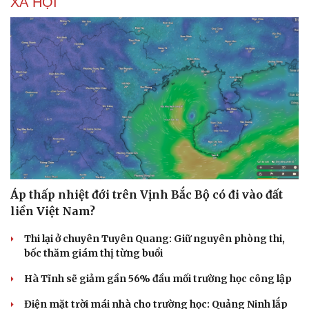
XÃ HỘI
Doanh nghiệp
Công nghệ
Thông tin doanh nghiệp
Sành điệu
Doanh nghiệp 24h
Tin Công nghệ
Doanh nhân
Trải nghiệm
Vì cộng đồng
Chuyển đổi số
Áp thấp nhiệt đới trên Vịnh Bắc Bộ có đi vào đất
liền Việt Nam?
Thi lại ở chuyên Tuyên Quang: Giữ nguyên phòng thi,
bốc thăm giám thị từng buổi
Hà Tĩnh sẽ giảm gần 56% đầu mối trường học công lập
Điện mặt trời mái nhà cho trường học: Quảng Ninh lắp