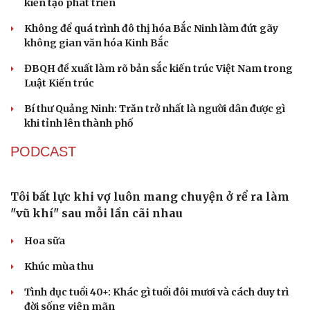
Sau 1 tháng sáp nhập tổ dân phố: Công nghệ không thể
thay cán bộ đi gặp dân
Du lịch
Podcast
Tư vấn
Câu chuyện thời sự
QUỐC HỘI
Săn Tour
Đọc truyện đêm khuya
check-in
Cửa sổ tình yêu
Kể chuyện cho bé
Quốc hội bàn sửa 4 luật liên quan lĩnh vực khoa
Hạt giống tâm hồn
học công nghệ
Nghị quyết 66: Tư duy làm luật chuyển từ quản lý sang
kiến tạo phát triển
Không để quá trình đô thị hóa Bắc Ninh làm đứt gãy
không gian văn hóa Kinh Bắc
ĐBQH đề xuất làm rõ bản sắc kiến trúc Việt Nam trong
Luật Kiến trúc
Bí thư Quảng Ninh: Trăn trở nhất là người dân được gì
khi tỉnh lên thành phố
PODCAST