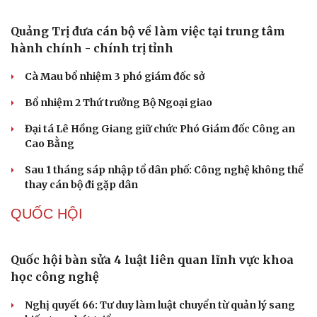
Cần Thơ: Triệt phá tụ điểm ma túy, khởi tố 3 đối tượng
liên quan
Nóng 24h ngày 7/8: Cha dượng bạo hành, bắt bé gái 11
tuổi quỳ đến 1h sáng
Bàn giao nhóm đối tượng bị Interpol truy nã đỏ, lừa đảo
hơn 327 tỷ đồng
TỔ CHỨC NHÂN SỰ
Quảng Trị đưa cán bộ về làm việc tại trung tâm
hành chính - chính trị tỉnh
Cà Mau bổ nhiệm 3 phó giám đốc sở
Bổ nhiệm 2 Thứ trưởng Bộ Ngoại giao
Đại tá Lê Hồng Giang giữ chức Phó Giám đốc Công an
Cao Bằng