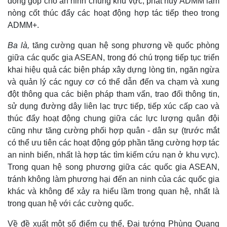
đóng góp cho an ninh chung khu vực; phát huy ADMM làm
Infographic
nòng cốt thúc đẩy các hoạt động hợp tác tiếp theo trong
ADMM+.
Ba là,
tăng cường quan hệ song phương về quốc phòng
giữa các quốc gia ASEAN, trong đó chú trọng tiếp tục triển
khai hiệu quả các biện pháp xây dựng lòng tin, ngăn ngừa
và quản lý các nguy cơ có thể dẫn đến va chạm và xung
đột thông qua các biện pháp tham vấn, trao đổi thông tin,
sử dụng đường dây liên lạc trực tiếp, tiếp xúc cấp cao và
thúc đẩy hoạt động chung giữa các lực lượng quân đội
cũng như tăng cường phối hợp quân - dân sự (trước mắt
có thể ưu tiên các hoạt động góp phần tăng cường hợp tác
an ninh biển, nhất là hợp tác tìm kiếm cứu nạn ở khu vực).
Trong quan hệ song phương giữa các quốc gia ASEAN,
tránh không làm phương hại đến an ninh của các quốc gia
khác và không để xảy ra hiểu lầm trong quan hệ, nhất là
trong quan hệ với các cường quốc.
Về đề xuất một số điểm cụ thể, Đại tướng Phùng Quang