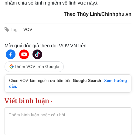
nhằm chia sẻ kinh nghiệm về lĩnh vực này./.
Kinh tế
Thị trường
Theo Thùy Linh/Chinhphu.vn
Bất động sản
Giá vàng
Khởi nghiệp
Tiêu dùng
Tag:
VOV
Tỷ giá
Chứng khoán
Mời quý độc giả theo dõi VOV.VN trên
Giá cà phê
Thêm VOV trên Google
Chọn VOV làm nguồn ưu tiên trên
Google Search
.
Xem hướng
dẫn.
Viết bình luận