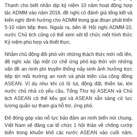
Thanh cho biết nhân dịp kỷ niệm 10 năm hoạt động hợp
tác ADMM vào năm 2016, đề nghị có đánh giá tổng kết và
kiến nghị định hướng cho ADMM trong giai đoạn phát triển
5-10 năm tiếp theo. Ngoài ra, bên lề Hội nghị ADMM-10,
nước Chủ tịch cũng có thể xem xét tổ chức một hình thức
Kỷ niệm phù hợp và thiết thực.
Nhằm chủ động đối phó với những thách thức mới nổi lên,
đề nghị xác lập một cơ chế ứng phó kịp thời với những
vấn đề an ninh phi truyền thống nảy sinh ảnh hưởng trực
tiếp tới môi trường an ninh và phát triển của cộng đồng
ASEAN. Ví dụ như khi có lũ lụt, động đất, thiên tai, khi
nước chủ nhà có yêu cầu, Tổng Thư ký ASEAN và Chủ
tịch ASEAN có thể kêu gọi và ASEAN sẵn sàng cử lực
lượng quân sự tham gia hỗ trợ, ứng phó.
Để đóng góp vào nỗ lực bảo đảm an ninh biển nói chung,
Việt Nam sẽ đăng cai tổ chức 1 hội thảo về chống cướp
biển trong khuôn khổ các nước ASEAN vào cuối năm,