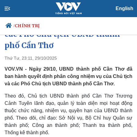
English
Phân công nhiệm vụ Chủ tịch và
CHÍNH TRỊ
/
các Phó Chủ tịch UBND thành
phố Cần Thơ
Chính trị
Xã hội
Thứ Tư, 23:11, 29/10/2025
Đảng
Tin 24h
VOV.VN - Ngày 29/10, UBND thành phố Cần Thơ đã
Tổ chức nhân sự
Dự báo thời tiết
ban hành quyết định phân công nhiệm vụ của Chủ tịch
Quốc hội
Giáo dục
và các Phó Chủ tịch UBND thành phố Cần Thơ.
Nhận diện sự thật
Dấu ấn VOV
Việc làm
Theo đó, Chủ tịch UBND thành phố Cần Thơ Trương
Biển đảo
Cảnh Tuyên lãnh đạo, quản lý toàn diện mọi hoạt động
thuộc chức năng, nhiệm vụ, quyền hạn của UBND thành
phố. Theo dõi, chỉ đạo: Sở Nội vụ, Bộ Chỉ huy Quân sự
thành phố; Công an thành phố; Thanh tra thành phố,
Thống kê thành phố.