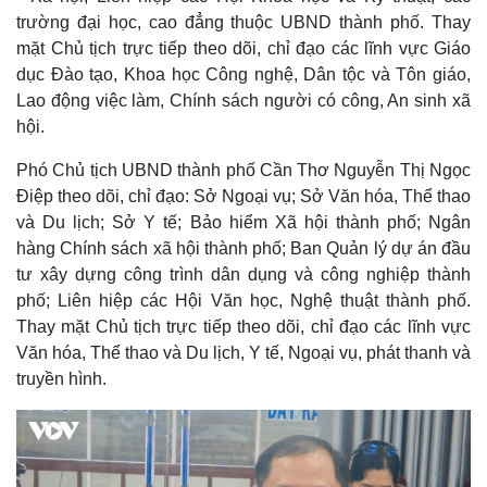
trường đại học, cao đẳng thuộc UBND thành phố. Thay
mặt Chủ tịch trực tiếp theo dõi, chỉ đạo các lĩnh vực Giáo
dục Đào tạo, Khoa học Công nghệ, Dân tộc và Tôn giáo,
Lao động việc làm, Chính sách người có công, An sinh xã
hội.
Phó Chủ tịch UBND thành phố Cần Thơ Nguyễn Thị Ngọc
Điệp theo dõi, chỉ đạo: Sở Ngoại vụ; Sở Văn hóa, Thể thao
và Du lịch; Sở Y tế; Bảo hiểm Xã hội thành phố; Ngân
hàng Chính sách xã hội thành phố; Ban Quản lý dự án đầu
Kinh tế
Thị trường
tư xây dựng công trình dân dụng và công nghiệp thành
phố; Liên hiệp các Hội Văn học, Nghệ thuật thành phố.
Bất động sản
Giá vàng
Khởi nghiệp
Tiêu dùng
Thay mặt Chủ tịch trực tiếp theo dõi, chỉ đạo các lĩnh vực
Tỷ giá
Văn hóa, Thể thao và Du lịch, Y tế, Ngoại vụ, phát thanh và
Chứng khoán
truyền hình.
Giá cà phê