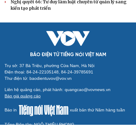
Đồng chí Trần Cẩm Tú: Bộ chỉ số đánh giá công việc
phải đo được kết quả thực chất
Bộ Chính trị: Giải thể hội quần chúng hoạt động kém
hiệu quả, không đúng tôn chỉ
QUỐC HỘI
Đánh giá cán bộ bằng KPI: Cần gắn năng lực thực
chất với thu nhập xứng đáng
Giảm thủ tục và điều kiện phải đi kèm các công cụ quản
lý thay thế đủ mạnh
ĐBQH: Trong y tế nếu chỉ mua sắm, nhận máy móc thì
chưa gọi là làm chủ công nghệ
Quốc hội bàn sửa 4 luật liên quan lĩnh vực khoa học công
nghệ
Nghị quyết 66: Tư duy làm luật chuyển từ quản lý sang