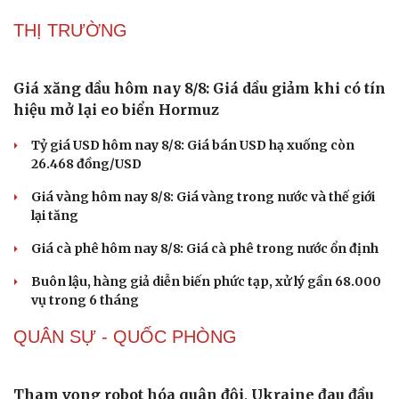
Bà Vương Ngọc Hà thôi phụ trách lĩnh vực giáo dục tỉnh
Tuyên Quang
Ngôi trường mới nơi biên giới Sơn La sẵn sàng đón năm
học đầu tiên
Huế xây dựng đê ngầm, kè bảo vệ bãi biển Thuận An
“Lá chắn số” bản làng và hơi ấm chính sách giữa dông
bão ở Lào Cai
THỊ TRƯỜNG
Sức khỏe
Đời sống
Dinh dưỡng - món ngon
Nhà đẹp
Cây thuốc
Blog
Sản phụ khoa
Tình yêu - Gia đình
Nhi khoa
Nam khoa
Làm đẹp - giảm cân