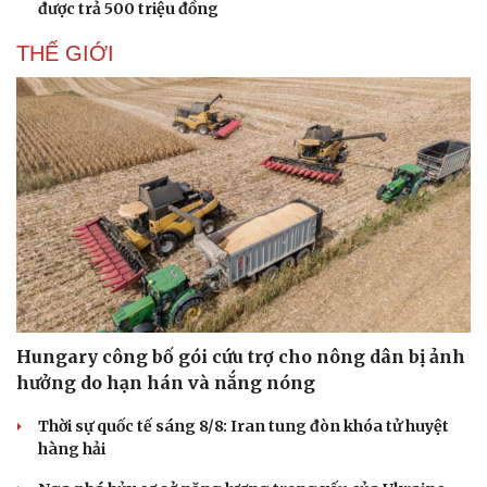
được trả 500 triệu đồng
THẾ GIỚI
Doanh nghiệp
Công nghệ
Thông tin doanh nghiệp
Sành điệu
Doanh nghiệp 24h
Tin Công nghệ
Doanh nhân
Trải nghiệm
Vì cộng đồng
Chuyển đổi số
Hungary công bố gói cứu trợ cho nông dân bị ảnh
hưởng do hạn hán và nắng nóng
Thời sự quốc tế sáng 8/8: Iran tung đòn khóa tử huyệt
hàng hải