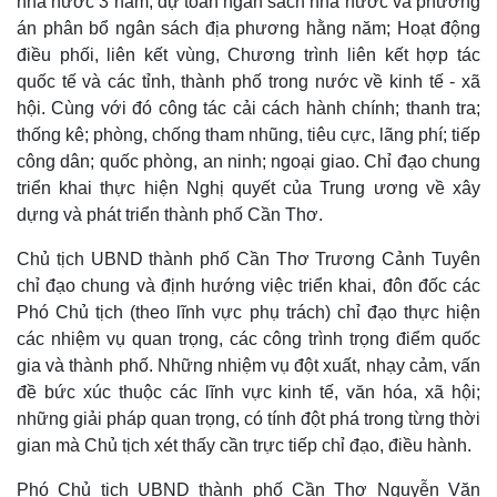
nhà nước 3 năm, dự toán ngân sách nhà nước và phương
án phân bổ ngân sách địa phương hằng năm; Hoạt động
điều phối, liên kết vùng, Chương trình liên kết hợp tác
quốc tế và các tỉnh, thành phố trong nước về kinh tế - xã
hội. Cùng với đó công tác cải cách hành chính; thanh tra;
thống kê; phòng, chống tham nhũng, tiêu cực, lãng phí; tiếp
công dân; quốc phòng, an ninh; ngoại giao. Chỉ đạo chung
triển khai thực hiện Nghị quyết của Trung ương về xây
dựng và phát triển thành phố Cần Thơ.
Chủ tịch UBND thành phố Cần Thơ Trương Cảnh Tuyên
chỉ đạo chung và định hướng việc triển khai, đôn đốc các
Phó Chủ tịch (theo lĩnh vực phụ trách) chỉ đạo thực hiện
các nhiệm vụ quan trọng, các công trình trọng điểm quốc
gia và thành phố. Những nhiệm vụ đột xuất, nhạy cảm, vấn
đề bức xúc thuộc các lĩnh vực kinh tế, văn hóa, xã hội;
những giải pháp quan trọng, có tính đột phá trong từng thời
gian mà Chủ tịch xét thấy cần trực tiếp chỉ đạo, điều hành.
Phó Chủ tịch UBND thành phố Cần Thơ Nguyễn Văn