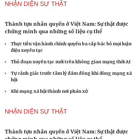
Quốc hội bàn sửa 4 luật liên quan lĩnh vực khoa học công
nghệ
Nghị quyết 66: Tư duy làm luật chuyển từ quản lý sang
kiến tạo phát triển
PODCAST
Bác sĩ cảnh báo phim người lớn, rượu bia đang
âm thầm bào mòn "bản lĩnh đàn ông"
Cái giá đắt của việc tiêm silicon làm to "cậu nhỏ"
Dấu hiệu tiền mãn kinh sớm phụ nữ cần biết
Tôi bất lực khi vợ luôn mang chuyện ở rể ra làm "vũ khí"
sau mỗi lần cãi nhau
Hoa sữa
NHẬN DIỆN SỰ THẬT