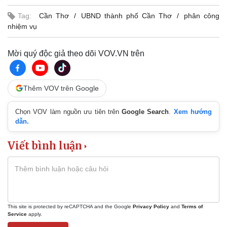
Tag:
Cần Thơ
UBND thành phố Cần Thơ
phân công
nhiệm vụ
Pháp luật
Quân sự - Quốc phòng
Vụ án
Vũ khí
Tin nóng
Việt Nam
Mời quý độc giả theo dõi VOV.VN trên
Tư vấn luật
Phân tích
Thêm VOV trên Google
Chọn VOV làm nguồn ưu tiên trên
Google Search
.
Xem hướng
dẫn.
Viết bình luận
This site is protected by reCAPTCHA and the Google
Privacy Policy
and
Terms of
Service
apply.