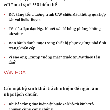
Phòng mạch online
Ăn sạch sống khỏe
Giá xăng dầu hôm nay 8/8: Giá dầu giảm khi có tín
hiệu mở lại eo biển Hormuz
Tỷ giá USD hôm nay 8/8: Giá bán USD hạ xuống còn
26.468 đồng/USD
Giá vàng hôm nay 8/8: Giá vàng trong nước và thế giới
lại tăng
Giá cà phê hôm nay 8/8: Giá cà phê trong nước ổn định
Buôn lậu, hàng giả diễn biến phức tạp, xử lý gần 68.000
vụ trong 6 tháng
QUÂN SỰ - QUỐC PHÒNG
Tham vọng robot hóa quân đội, Ukraine đau đầu
với “ma trận” 550 biến thể