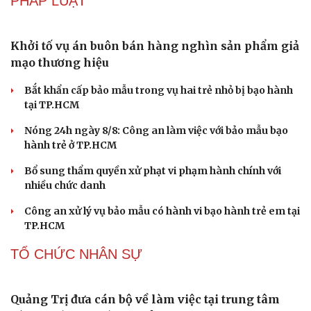
khách kỷ lục
Du lịch biển Việt Nam: Muốn bứt phá phải vượt khỏi lợi
thế tự nhiên
CÔNG NGHỆ
Vì sao các hãng từ bỏ pin tháo rời trên điện thoại?
Microsoft tăng tốc đầu tư hạ tầng AI tại Ấn Độ
Trung Quốc đưa vào hoạt động cơ sở điện toán AI lớn
nhất thế giới
Meta bị buộc bồi thường 567 triệu USD vì gây hại cho trẻ
em
ChatGPT miễn phí được “cởi trói”, OpenAI thêm loạt
tính năng AI mới
PHÁP LUẬT