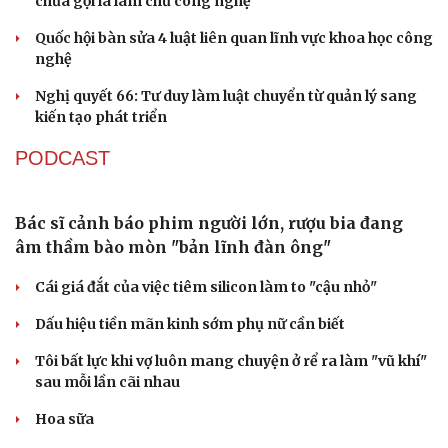
Săn Tour
Đọc truyện đêm khuya
Cà Mau bổ nhiệm 3 phó giám đốc sở
check-in
Cửa sổ tình yêu
Kể chuyện cho bé
Bổ nhiệm 2 Thứ trưởng Bộ Ngoại giao
Hạt giống tâm hồn
Đại tá Lê Hồng Giang giữ chức Phó Giám đốc Công an
Cao Bằng
Sau 1 tháng sáp nhập tổ dân phố: Công nghệ không thể
thay cán bộ đi gặp dân
QUỐC HỘI
Đánh giá cán bộ bằng KPI: Cần gắn năng lực thực
chất với thu nhập xứng đáng
Giảm thủ tục và điều kiện phải đi kèm các công cụ quản
lý thay thế đủ mạnh
ĐBQH: Trong y tế nếu chỉ mua sắm, nhận máy móc thì
chưa gọi là làm chủ công nghệ