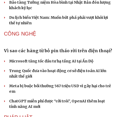
Ấn tượng khai mạc Festival võ thuật quốc tế Hà Nội năm
2026
Khai mạc Liên hoan Lân Sư Rồng quốc tế và Lễ hội
đường phố Quy Nhơn - Gia Lai
Khai mạc Lễ hội Việt Nam - Hàn Quốc TP Đà Nẵng năm
2026
Văn hóa
Giải trí
DU LỊCH
Sân khấu - Điện ảnh
Nghệ sĩ
Văn học
Thời trang
Âm nhạc
Sao Việt
Nối đà tăng trưởng, du lịch Vĩnh Long hấp dẫn
Di sản
khách quốc tế
Công nghiệp giải trí "chắp cánh" cho điểm đến du lịch
Gia Lai
Hội chợ Du lịch quốc tế TP.HCM 2026 có quy mô lớn nhất
từ trước đến nay
Bảo tàng Tưởng niệm Hòa bình tại Nhật Bản đón lượng