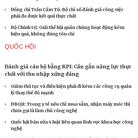
Thực tiễn vận hành chính quyền ba cấp bác bỏ mọi luận
điệu xuyên tạc
Thủ đoạn xuyên tạc mới trên không gian mạng thời AI
Tự cảnh giác trước tâm lý đám đông khi dùng mạng xã
hội
Khi mạng xã hội thành nơi phán xử
XÂY DỰNG, CHỈNH ĐỐN ĐẢNG
Đối ngoại linh hoạt dựa trên nền tảng chính trị
vững chắc
Điểm mới đột phá trong Chỉ thị số 07 về thực hành tư
tưởng, phong cách Hồ Chí Minh
Đảng ủy các cơ quan Đảng Trung ương xây dựng phần
mềm đánh giá cán bộ theo KPI