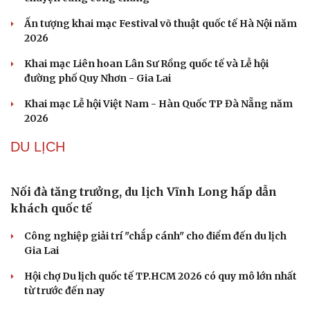
Đức tăng tốc chương trình UAV chiến đấu thông qua hợp
tác với Rolls-Royce
Tên lửa đạn đạo Nga khoét sâu lỗ hổng phòng không
Ukraine
Ban hành danh mục trang thiết bị phục vụ ứng phó tình
trạng khẩn cấp
Vì sao ông Trump “nóng mặt” trước tin Mỹ thiếu tên
lửa?
VĂN HÓA
Cần một hệ sinh thái trách nhiệm để ngăn âm
nhạc lệch chuẩn
Khi bảo tàng đưa hiện vật bước ra khỏi tủ kính trò
chuyện cùng công chúng