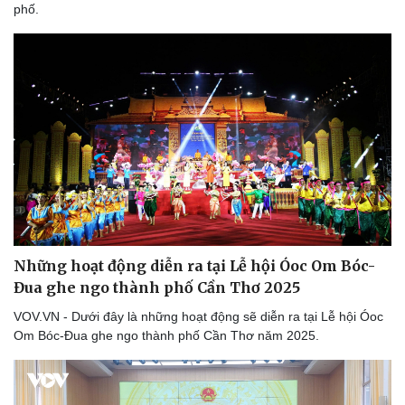
phố.
Thể thao
Ô tô - Xe máy
Những hoạt động diễn ra tại Lễ hội Óoc Om Bóc-
Bóng đá
Ô tô
Đua ghe ngo thành phố Cần Thơ 2025
Lịch thi đấu bóng đá
Xe máy
Thế giới thể thao
Tư vấn
VOV.VN - Dưới đây là những hoạt động sẽ diễn ra tại Lễ hội Óoc
eSports
Om Bóc-Đua ghe ngo thành phố Cần Thơ năm 2025.
Hậu trường