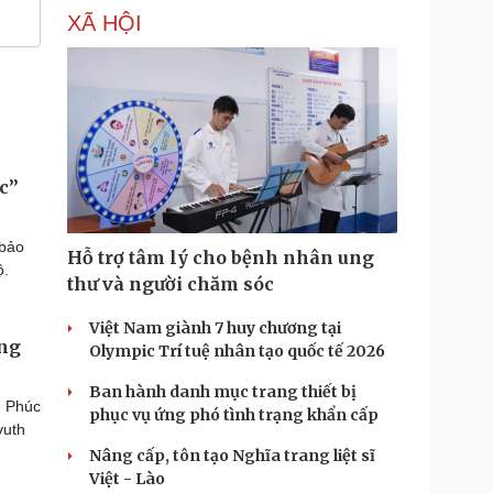
XÃ HỘI
c”
 bảo
Hỗ trợ tâm lý cho bệnh nhân ung
ộ.
thư và người chăm sóc
Việt Nam giành 7 huy chương tại
ống
Olympic Trí tuệ nhân tạo quốc tế 2026
Ban hành danh mục trang thiết bị
n Phúc
phục vụ ứng phó tình trạng khẩn cấp
vuth
Nâng cấp, tôn tạo Nghĩa trang liệt sĩ
Việt - Lào