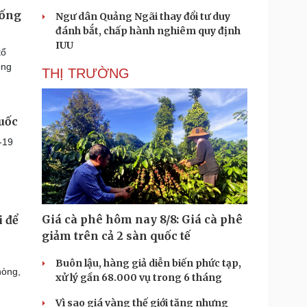
hống
Ngư dân Quảng Ngãi thay đổi tư duy
đánh bắt, chấp hành nghiêm quy định
IUU
tổ
òng
THỊ TRƯỜNG
quốc
-19
Giá cà phê hôm nay 8/8: Giá cà phê
i để
giảm trên cả 2 sàn quốc tế
Buôn lậu, hàng giả diễn biến phức tạp,
hòng,
xử lý gần 68.000 vụ trong 6 tháng
Vì sao giá vàng thế giới tăng nhưng