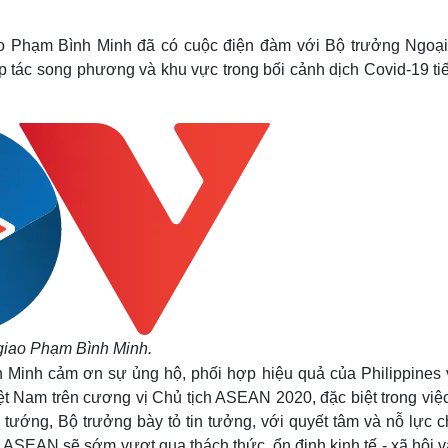
Lịch thi đấu bóng đá
Xe máy
Thế giới thể thao
Tư vấn
o Phạm Bình Minh đã có cuộc điện đàm với Bộ trưởng Ngoại
eSports
V
hợp tác song phương và khu vực trong bối cảnh dịch Covid-19 ti
Hậu trường
Văn hóa
Giải trí
D
Sân khấu - Điện ảnh
Nghệ sĩ
Văn học
Thời trang
Âm nhạc
Sao Việt
c
Di sản
giao Phạm Bình Minh.
Minh cảm ơn sự ủng hộ, phối hợp hiệu quả của Philippines 
ệt Nam trên cương vị Chủ tịch ASEAN 2020, đặc biệt trong việc
tướng, Bộ trưởng bày tỏ tin tưởng, với quyết tâm và nỗ lực c
ASEAN sẽ sớm vượt qua thách thức, ổn định kinh tế - xã hội v