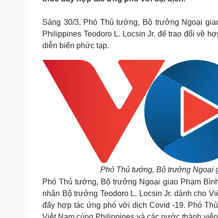
Tin nóng
Việt Nam
Tư vấn luật
Phân tích
Sáng 30/3, Phó Thủ tướng, Bộ trưởng Ngoại gia
Philippines Teodoro L. Locsin Jr. để trao đổi về 
diễn biến phức tạp.
Sức khỏe
Đời sống
Dinh dưỡng - món ngon
Nhà đẹp
Cây thuốc
Blog
Sản phụ khoa
Tình yêu - Gia đình
Nhi khoa
Nam khoa
Làm đẹp - giảm cân
Phòng mạch online
Ăn sạch sống khỏe
Cải chính
Phó Thủ tướng, Bộ trưởng Ngoại 
Phó Thủ tướng, Bộ trưởng Ngoại giao Phạm Bình 
nhân Bộ trưởng Teodoro L. Locsin Jr. dành cho Vi
đẩy hợp tác ứng phó với dịch Covid -19. Phó Thủ 
Việt Nam cùng Philippines và các nước thành viên 