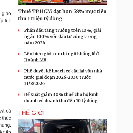
Doanh nghiệp 24h
Tin Công nghệ
Doanh nhân
Trải nghiệm
Thuế TP.HCM đạt hơn 58% mục tiêu
 giao
ì cộng đồng
Chuyển đổi số
thu 1 triệu tỷ đồng
ếp tục
Phấn đấu tăng trưởng trên 10%, giải
u lịch
Podcast
ngân 100% vốn đầu tư công trong
Tư vấn
Câu chuyện thời sự
năm 2026
Săn Tour
Đọc truyện đêm khuya
heck-in
Cửa sổ tình yêu
Lên biên giới xem bí ngô khổng lồ ở
Kể chuyện cho bé
Hoành Mô
Hạt giống tâm hồn
Phê duyệt kế hoạch cơ cấu lại vốn nhà
nước giai đoạn 2026-2030 trước
31/8/2026
Đề xuất giảm 30% thuế cho hộ kinh
doanh có doanh thu đến 10 tỷ đồng
và cá
THẾ GIỚI
 thúc
hung,
à tiếp