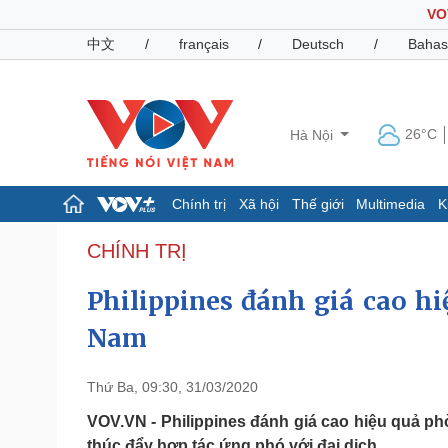
VO
中文
/
français
/
Deutsch
/
Bahas
26°C
Hà Nội
Chính trị
Xã hội
Thế giới
Multimedia
K
Chính trị
Xã hội
CHÍNH TRỊ
Đảng
Tin 24h
Philippines đánh giá cao h
Tổ chức nhân sự
Dự báo thời tiết
Quốc hội
Giáo dục
Nam
Nhận diện sự thật
Dấu ấn VOV
Việc làm
Biển đảo
Thứ Ba, 09:30, 31/03/2020
Pháp luật
Quân sự - Quốc phòng
VOV.VN - Philippines đánh giá cao hiệu quả p
Vụ án
Vũ khí
thúc đẩy hợp tác ứng phó với đại dịch.