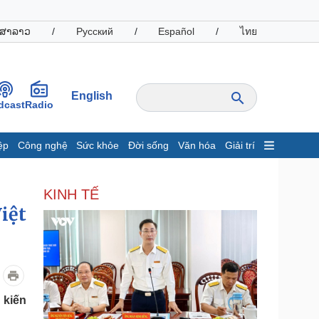
ສາລາວ
/
Русский
/
Español
/
ไทย
English
dcast
Radio
ệp
Công nghệ
Sức khỏe
Đời sống
Văn hóa
Giải trí
inh tế
Thị trường
KINH TẾ
ất động sản
Giá vàng
iệt
hởi nghiệp
Tiêu dùng
Tỷ giá
Chứng khoán
Giá cà phê
oanh nghiệp
Công nghệ
 kiến
hông tin doanh nghiệp
Sành điệu