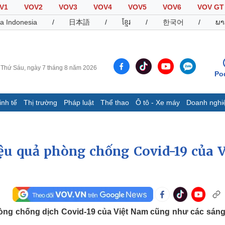
V1
VOV2
VOV3
VOV4
VOV5
VOV6
VOV GT
a Indonesia
/
日本語
/
ខ្មែរ
/
한국어
/
ພາ
Thứ Sáu, ngày 7 tháng 8 năm 2026
Po
inh tế
Thị trường
Pháp luật
Thể thao
Ô tô - Xe máy
Doanh nghi
Thế giới
Multimedia
K
Quan sát
Video
B
iệu quả phòng chống Covid-19 của V
Cuộc sống đó đây
Ảnh
K
Hồ sơ
E-Magazine
Infographic
Thể thao
Ô tô - Xe máy
D
hòng chống dịch Covid-19 của Việt Nam cũng như các sáng
Bóng đá
Ô tô
T