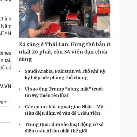
Chính
ổ Năm
ASEAN
Xả súng ở Thái Lan: Hung thủ bắn ít
nhất 26 phát, còn 34 viên đạn chưa
pines
dùng
n tai,
 đó có
Saudi Arabia, Pakistan và Thổ Nhĩ Kỳ
ký hiệp ước phòng thủ chung
V.VN
Vì sao ông Trump “nóng mặt” trước
tin Mỹ thiếu tên lửa?
gle
Các quan chức ngoại giao Nhật - Mỹ -
Hàn điện đàm về vấn đề Triều Tiên
Trung Quốc đưa vào hoạt động cơ sở
điện toán AI lớn nhất thế giới