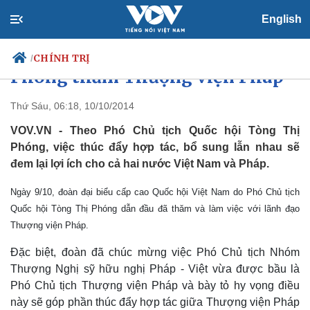
English
Phó Chủ tịch Quốc Hội Tòng Thị
CHÍNH TRỊ
/
Phóng thăm Thượng viện Pháp
Thứ Sáu, 06:18, 10/10/2014
VOV.VN - Theo Phó Chủ tịch Quốc hội Tòng Thị
Chính trị
Xã hội
Phóng, việc thúc đẩy hợp tác, bổ sung lẫn nhau sẽ
Đảng
Tin 24h
đem lại lợi ích cho cả hai nước Việt Nam và Pháp.
Tổ chức nhân sự
Dự báo thời tiết
Quốc hội
Giáo dục
Ngày 9/10, đoàn đại biểu cấp cao Quốc hội Việt Nam do Phó Chủ tịch
Nhận diện sự thật
Dấu ấn VOV
Việc làm
Quốc hội Tòng Thị Phóng dẫn đầu đã thăm và làm việc với lãnh đạo
Biển đảo
Thượng viện Pháp.
Đặc biệt, đoàn đã chúc mừng việc Phó Chủ tịch Nhóm
Thượng Nghị sỹ hữu nghị Pháp - Việt vừa được bầu là
Phó Chủ tịch Thượng viện Pháp và bày tỏ hy vọng điều
này sẽ góp phần thúc đẩy hợp tác giữa Thượng viện Pháp