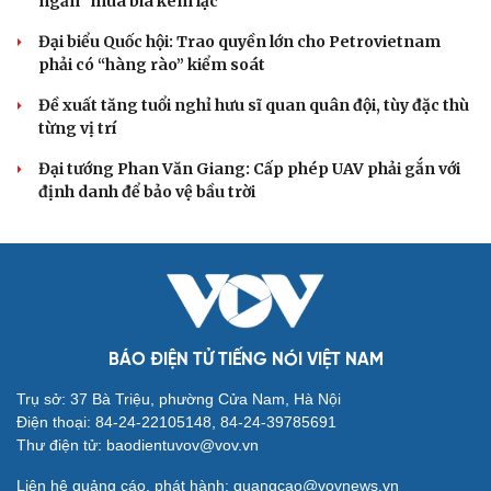
Tự cảnh giác trước tâm lý đám đông khi dùng mạng xã
hội
Khi mạng xã hội thành nơi phán xử
XÂY DỰNG, CHỈNH ĐỐN ĐẢNG
Cô giáo trẻ lấy sự tiến bộ của học sinh làm thước
đo thực hành Chỉ thị 07
Đối ngoại linh hoạt dựa trên nền tảng chính trị vững
chắc
Điểm mới đột phá trong Chỉ thị số 07 về thực hành tư
tưởng, phong cách Hồ Chí Minh
Đảng ủy các cơ quan Đảng Trung ương xây dựng phần
mềm đánh giá cán bộ theo KPI
Đồng chí Trần Cẩm Tú: Bộ chỉ số đánh giá công việc