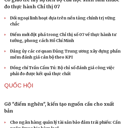
Thực tiễn vận hành chính quyền ba cấp bác bỏ mọi luận
điệu xuyên tạc
Thủ đoạn xuyên tạc mới trên không gian mạng thời AI
Tự cảnh giác trước tâm lý đám đông khi dùng mạng xã
hội
Khi mạng xã hội thành nơi phán xử
NHẬN DIỆN SỰ THẬT
Thành tựu nhân quyền ở Việt Nam: Sự thật được
chứng minh qua những số liệu cụ thể
Thực tiễn vận hành chính quyền ba cấp bác bỏ mọi luận
điệu xuyên tạc
Thủ đoạn xuyên tạc mới trên không gian mạng thời AI