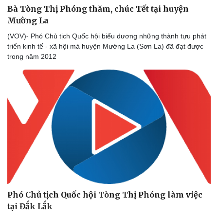
Bà Tòng Thị Phóng thăm, chúc Tết tại huyện
Mường La
Thể thao
Ô tô - Xe máy
(VOV)- Phó Chủ tịch Quốc hội biểu dương những thành tựu phát
Bóng đá
Ô tô
triển kinh tế - xã hội mà huyện Mường La (Sơn La) đã đạt được
Lịch thi đấu bóng đá
Xe máy
trong năm 2012
Thế giới thể thao
Tư vấn
eSports
Hậu trường
Phó Chủ tịch Quốc hội Tòng Thị Phóng làm việc
tại Đắk Lắk