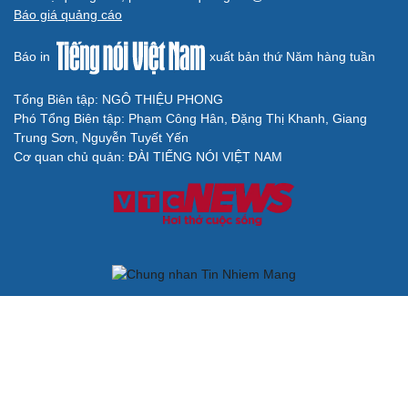
phải đo được kết quả thực chất
QUỐC HỘI
Gỡ "điểm nghẽn", kiến tạo nguồn cầu cho xuất
bản
Cho ngân hàng quản lý tài sản bảo đảm trái phiếu: Cần
ngăn "mua bia kèm lạc"
Đại biểu Quốc hội: Trao quyền lớn cho Petrovietnam
phải có “hàng rào” kiểm soát
Đề xuất tăng tuổi nghỉ hưu sĩ quan quân đội, tùy đặc thù
từng vị trí
Đại tướng Phan Văn Giang: Cấp phép UAV phải gắn với
định danh để bảo vệ bầu trời