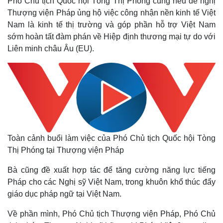
Phó Chủ tịch Quốc hội Tòng Thị Phóng cũng nêu đề nghị
Thượng viện Pháp ủng hộ việc công nhận nền kinh tế Việt
Nam là kinh tế thị trường và góp phần hỗ trợ Việt Nam
sớm hoàn tất đàm phán về Hiệp định thương mại tự do với
Liên minh châu Âu (EU).
Thế giới
Multimedia
Quan sát
Video
Cuộc sống đó đây
Ảnh
Hồ sơ
E-Magazine
Infographic
Toàn cảnh buổi làm việc của Phó Chủ tịch Quốc hội Tòng
Thị Phóng tại Thượng viện Pháp
Bà cũng đề xuất hợp tác để tăng cường năng lực tiếng
Pháp cho các Nghị sỹ Việt Nam, trong khuôn khổ thúc đẩy
giáo dục pháp ngữ tại Việt Nam.
Về phần mình, Phó Chủ tịch Thượng viện Pháp, Phó Chủ