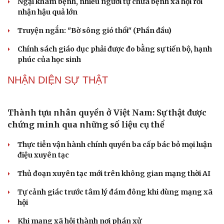
Cao Bằng
Sau 1 tháng sáp nhập tổ dân phố: Công nghệ không thể
thay cán bộ đi gặp dân
QUỐC HỘI
Gỡ "điểm nghẽn", kiến tạo nguồn cầu cho xuất
bản
Cho ngân hàng quản lý tài sản bảo đảm trái phiếu: Cần
ngăn "mua bia kèm lạc"
Đại biểu Quốc hội: Trao quyền lớn cho Petrovietnam
phải có “hàng rào” kiểm soát
Đề xuất tăng tuổi nghỉ hưu sĩ quan quân đội, tùy đặc thù
từng vị trí
Đại tướng Phan Văn Giang: Cấp phép UAV phải gắn với
định danh để bảo vệ bầu trời