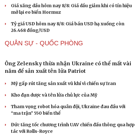
Hà Nội sáp nhập 2 sở và thành lập Sở Ngoại vụ
Điểm chuẩn ĐH Ngoại thương tiếp tục áp sát 30
Hà Nội đề nghị miễn nhiệm 11 Ủy viên UBND Thành phố
nhiệm kỳ 2026-2031
Điểm chuẩn Đại học KHTN 2026: Ngành Toán học cao
nhất 26,35 điểm
THỊ TRƯỜNG