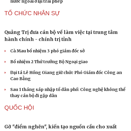
CÔNG NGHỆ
Giá thu cũ iPhone tăng, Apple muốn người dùng
lên đời
Các nhà khoa học Nhật Bản phát hiện dấu hiệu của “hạt
ma” trong vũ trụ
Vì sao các hãng từ bỏ pin tháo rời trên điện thoại?
Microsoft tăng tốc đầu tư hạ tầng AI tại Ấn Độ
Trung Quốc đưa vào hoạt động cơ sở điện toán AI lớn
nhất thế giới
PHÁP LUẬT
Tai nạn khiến người ngồi trên xe tổn thương
96%, nam sinh Bắc Ninh bị khởi tố
Du lịch
Podcast