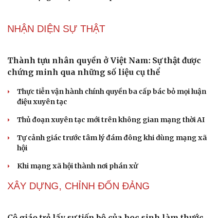
PODCAST
Phụ nữ nên quan tâm đến sức khỏe tình dục tuổi
mãn kinh như thế nào?
Phong slư - “thư tình” bằng dân ca của người Tày
Ngại khám bệnh, nhiều người tự chữa bệnh xã hội rồi
nhận hậu quả lớn
Truyện ngắn: "Bờ sông gió thổi" (Phần đầu)
Chính sách giáo dục phải được đo bằng sự tiến bộ, hạnh
phúc của học sinh
NHẬN DIỆN SỰ THẬT
Cải chính
Thành tựu nhân quyền ở Việt Nam: Sự thật được
chứng minh qua những số liệu cụ thể