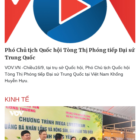
Doanh nghiệp
Công nghệ
Thông tin doanh nghiệp
Sành điệu
Doanh nghiệp 24h
Tin Công nghệ
Doanh nhân
Trải nghiệm
Vì cộng đồng
Chuyển đổi số
Phó Chủ tịch Quốc hội Tòng Thị Phóng tiếp Đại sứ
Trung Quốc
VOV.VN -Chiều16/9, tại trụ sở Quốc hội, Phó Chủ tịch Quốc hội
Tòng Thị Phóng tiếp Đại sứ Trung Quốc tại Việt Nam Khổng
Huyễn Hựu.
KINH TẾ