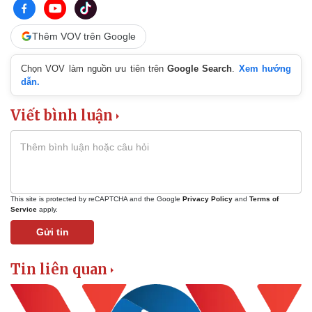
Thêm VOV trên Google
Chọn VOV làm nguồn ưu tiên trên
Google Search
.
Xem hướng
dẫn.
Kinh tế
Thị trường
Viết bình luận
Bất động sản
Giá vàng
Khởi nghiệp
Tiêu dùng
Tỷ giá
Chứng khoán
Giá cà phê
This site is protected by reCAPTCHA and the Google
Privacy Policy
and
Terms of
Service
apply.
Gửi tin
Tin liên quan