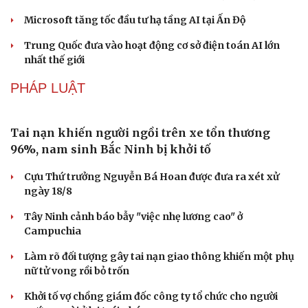
“Tiếp sức” cho công nghiệp văn hóa: Phát huy hiệu quả
Quỹ Văn hóa, nghệ thuật
DU LỊCH
Huế khảo sát du lịch đường thủy, phương án thoát
lũ
Thổ cẩm Chăm Mỹ Nghiệp: Từ ngôn ngữ văn hóa đến
sản phẩm du lịch độc đáo
Vì sao lượng khách Philippines đến Việt Nam tăng
trưởng vượt bậc?
Những hương vị đưa TP.HCM thành thiên đường ẩm
thực đường phố hàng đầu thế giới
Nối đà tăng trưởng, du lịch Vĩnh Long hấp dẫn khách
quốc tế