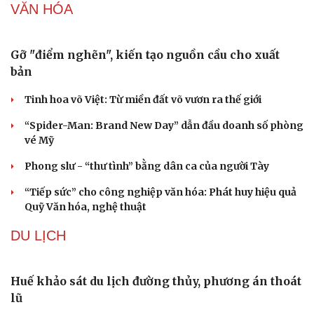
Giá vàng hôm nay 9/8: Vàng SJC tiếp tục trụ ở mức
cao
Giá cà phê hôm nay 9/8: Giá cà phê trong nước ở mức
97.000 đồng/kg
Giá xăng dầu hôm nay 9/8: Giá dầu thế giới tăng nhẹ
Giá xăng dầu hôm nay 8/8: Giá dầu giảm khi có tín hiệu
mở lại eo biển Hormuz
Tỷ giá USD hôm nay 8/8: Giá bán USD hạ xuống còn
26.468 đồng/USD
QUÂN SỰ - QUỐC PHÒNG
Ông Zelensky thừa nhận Ukraine có thể mất vài
năm để sản xuất tên lửa Patriot