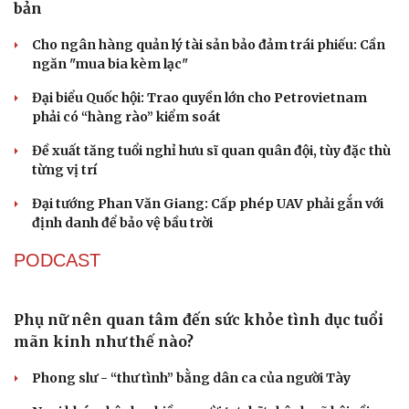
Cựu Thứ trưởng Nguyễn Bá Hoan được đưa ra xét xử
Tư vấn
Câu chuyện thời sự
ngày 18/8
Săn Tour
Đọc truyện đêm khuya
check-in
Cửa sổ tình yêu
Tây Ninh cảnh báo bẫy "việc nhẹ lương cao" ở
Kể chuyện cho bé
Campuchia
Hạt giống tâm hồn
Làm rõ đối tượng gây tai nạn giao thông khiến một phụ
nữ tử vong rồi bỏ trốn
Khởi tố vợ chồng giám đốc công ty tổ chức cho người
nước ngoài ở lại trái phép
TỔ CHỨC NHÂN SỰ
Quảng Trị đưa cán bộ về làm việc tại trung tâm
hành chính - chính trị tỉnh
Cà Mau bổ nhiệm 3 phó giám đốc sở
Bổ nhiệm 2 Thứ trưởng Bộ Ngoại giao
Đại tá Lê Hồng Giang giữ chức Phó Giám đốc Công an