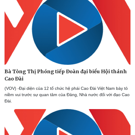
Pháp luật
Quân sự - Quốc phòng
Vụ án
Vũ khí
Tin nóng
Việt Nam
Tư vấn luật
Phân tích
Bà Tòng Thị Phóng tiếp Đoàn đại biểu Hội thánh
Cao Đài
(VOV) -Đại diện của 12 tổ chức hệ phái Cao Đài Việt Nam bày tỏ
niềm vui trước sự quan tâm của Đảng, Nhà nước đối với đạo Cao
Đài.