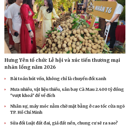
Doanh nghiệp
Công nghệ
Thông tin doanh nghiệp
Sành điệu
Doanh nghiệp 24h
Tin Công nghệ
Doanh nhân
Trải nghiệm
Vì cộng đồng
Chuyển đổi số
Hưng Yên tổ chức Lễ hội và xúc tiến thương mại
nhãn lồng năm 2026
Bài toán hút vốn, không chỉ là chuyển đổi xanh
Mưa nhiều, vật liệu thiếu, sân bay Cà Mau 2.400 tỷ đồng
"vượt khoá" để về đích
Nhân sự, máy móc nằm chờ mặt bằng ở cao tốc cửa ngõ
TP. Hồ Chí Minh
Sửa đổi Luật đất đai, giá đất nền, chung cư sẽ ra sao?