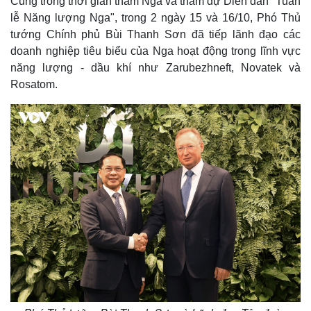
Cũng trong thời gian thăm Nga và tham dự Diễn đàn "Tuần
Bất động sản
Giá vàng
lễ Năng lượng Nga", trong 2 ngày 15 và 16/10, Phó Thủ
Khởi nghiệp
Tiêu dùng
tướng Chính phủ Bùi Thanh Sơn đã tiếp lãnh đạo các
Tỷ giá
doanh nghiệp tiêu biểu của Nga hoạt động trong lĩnh vực
Chứng khoán
năng lượng - dầu khí như Zarubezhneft, Novatek và
Giá cà phê
Rosatom.