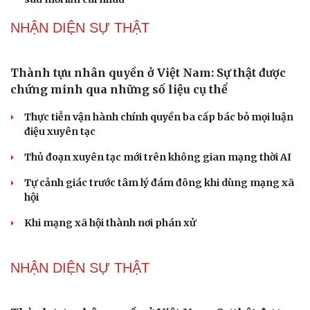
Cà Mau bổ nhiệm 3 phó giám đốc sở
Bổ nhiệm 2 Thứ trưởng Bộ Ngoại giao
Đại tá Lê Hồng Giang giữ chức Phó Giám đốc Công an
Cao Bằng
Sau 1 tháng sáp nhập tổ dân phố: Công nghệ không thể
thay cán bộ đi gặp dân
QUỐC HỘI
Luật Phòng, chống phổ biến vũ khí hủy diệt hàng
loạt không cản trở hoạt động dân sự
Đánh giá cán bộ bằng KPI: Cần gắn năng lực thực chất
với thu nhập xứng đáng
Giảm thủ tục và điều kiện phải đi kèm các công cụ quản
lý thay thế đủ mạnh