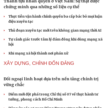
ĐBQH: Trong y tế nếu chỉ mua sắm, nhận máy móc thì
chưa gọi là làm chủ công nghệ
Quốc hội bàn sửa 4 luật liên quan lĩnh vực khoa học công
nghệ
PODCAST
Cải chính
Chính sách giáo dục phải được đo bằng sự tiến bộ,
hạnh phúc của học sinh
Bác sĩ cảnh báo phim người lớn, rượu bia đang âm thầm
bào mòn "bản lĩnh đàn ông"
Cái giá đắt của việc tiêm silicon làm to "cậu nhỏ"
Dấu hiệu tiền mãn kinh sớm phụ nữ cần biết
Tôi bất lực khi vợ luôn mang chuyện ở rể ra làm "vũ khí"
sau mỗi lần cãi nhau