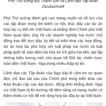
Phó Thủ tướng Bùi Thanh Sơn và Lãnh đạo Tập đoàn
Zarubezhneft
Phó Thủ tướng đánh giá cao mong muốn và nỗ lực của
các tập đoàn trong tìm kiếm cơ hội, thúc đẩy các dự án
hợp tác cụ thể với Việt Nam và khẳng định Chính phủ Việt
Nam quan tâm, ủng hộ các doanh nghiệp hai nước chủ
động trao đổi trực tiếp, ký kết và triển khai các hợp đồng,
dự án hợp tác phù hợp với luật pháp hai nước và luật
pháp quốc tế, bảo đảm hài hòa lợi ích giữa hai bên, tạo lập
những biểu tượng mới cho quan hệ Đối tác chiến lược
toàn diện Việt Nam - Nga trong nhiều thập kỷ tới.
Lãnh đạo các Tập đoàn của Nga bày tỏ cảm ơn sự quan
tâm, chỉ đạo sát sao của Chính phủ trong triển khai các
thỏa thuận cấp cao đạt được, đồng thời khẳng định, Nga
coi Việt Nam là thị trường rất tiềm năng và mong muốn có
thêm nhiều cơ hội để mở rộng hợp tác đầu tư tại Việt Nam.