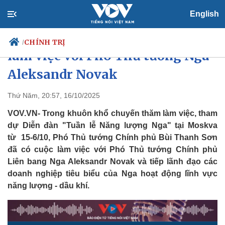
English
Phó Thủ tướng Bùi Thanh Sơn
CHÍNH TRỊ
/
làm việc với Phó Thủ tướng Nga
Aleksandr Novak
Chính trị
Xã hội
Thứ Năm, 20:57, 16/10/2025
Đảng
Tin 24h
VOV.VN- Trong khuôn khổ chuyến thăm làm việc, tham
Tổ chức nhân sự
Dự báo thời tiết
dự Diễn đàn "Tuần lễ Năng lượng Nga" tại Moskva
Quốc hội
Giáo dục
từ 15-6/10, Phó Thủ tướng Chính phủ Bùi Thanh Sơn
Nhận diện sự thật
Dấu ấn VOV
đã có cuộc làm việc với Phó Thủ tướng Chính phủ
Việc làm
Biển đảo
Liên bang Nga Aleksandr Novak và tiếp lãnh đạo các
doanh nghiệp tiêu biểu của Nga hoạt động lĩnh vực
năng lượng - dầu khí.