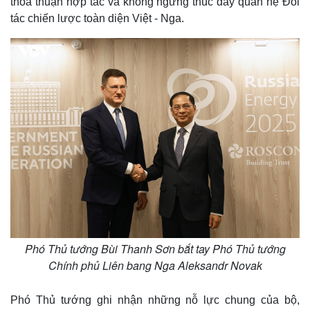
thỏa thuận hợp tác và không ngừng thúc đẩy quan hệ Đối
tác chiến lược toàn diện Việt - Nga.
Thế giới
Multimedia
Quan sát
Video
Cuộc sống đó đây
Ảnh
Hồ sơ
E-Magazine
Infographic
Phó Thủ tướng Bùi Thanh Sơn bắt tay Phó Thủ tướng
Chính phủ Liên bang Nga Aleksandr Novak
Phó Thủ tướng ghi nhận những nỗ lực chung của bộ,