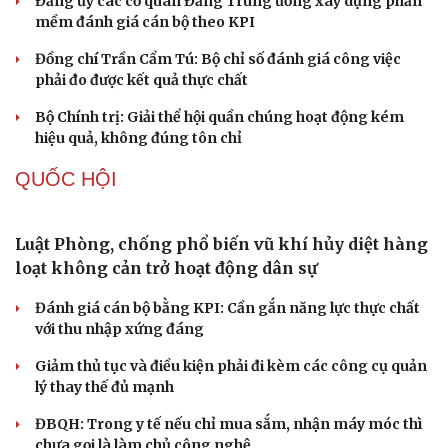
NHẬN DIỆN SỰ THẬT
Thành tựu nhân quyền ở Việt Nam: Sự thật được
chứng minh qua những số liệu cụ thể
Thực tiễn vận hành chính quyền ba cấp bác bỏ mọi luận
điệu xuyên tạc
Thủ đoạn xuyên tạc mới trên không gian mạng thời AI
Tự cảnh giác trước tâm lý đám đông khi dùng mạng xã
hội
Khi mạng xã hội thành nơi phán xử
NHẬN DIỆN SỰ THẬT
Thành tựu nhân quyền ở Việt Nam: Sự thật được
chứng minh qua những số liệu cụ thể