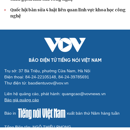
Thực tiễn vận hành chính quyền ba cấp bác bỏ mọi luận
điệu xuyên tạc
Thủ đoạn xuyên tạc mới trên không gian mạng thời AI
Tự cảnh giác trước tâm lý đám đông khi dùng mạng xã
hội
Khi mạng xã hội thành nơi phán xử
XÂY DỰNG, CHỈNH ĐỐN ĐẢNG
Đối ngoại linh hoạt dựa trên nền tảng chính trị
vững chắc
Điểm mới đột phá trong Chỉ thị số 07 về thực hành tư
tưởng, phong cách Hồ Chí Minh
Đảng ủy các cơ quan Đảng Trung ương xây dựng phần
mềm đánh giá cán bộ theo KPI