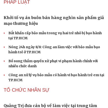
Khi bảo tàng đưa hiện vật bước ra khỏi tủ kính trò
chuyện cùng công chúng
Ấn tượng khai mạc Festival võ thuật quốc tế Hà Nội năm
2026
Khai mạc Liên hoan Lân Sư Rồng quốc tế và Lễ hội
đường phố Quy Nhơn - Gia Lai
DU LỊCH
Nối đà tăng trưởng, du lịch Vĩnh Long hấp dẫn
khách quốc tế
Công nghiệp giải trí "chắp cánh" cho điểm đến du lịch
Gia Lai
Hội chợ Du lịch quốc tế TP.HCM 2026 có quy mô lớn nhất
từ trước đến nay
Bảo tàng Tưởng niệm Hòa bình tại Nhật Bản đón lượng
khách kỷ lục