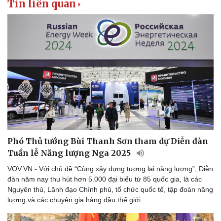
Tin liên quan
Thể thao
Ô tô - Xe máy
Bóng đá
Ô tô
Lịch thi đấu bóng đá
Xe máy
Thế giới thể thao
Tư vấn
eSports
Phó Thủ tướng Bùi Thanh Sơn tham dự Diễn đàn
Hậu trường
Tuần lễ Năng lượng Nga 2025
VOV.VN - Với chủ đề “Cùng xây dựng tương lai năng lượng”, Diễn
đàn năm nay thu hút hơn 5.000 đại biểu từ 85 quốc gia, là các
Nguyên thủ, Lãnh đạo Chính phủ, tổ chức quốc tế, tập đoàn năng
lượng và các chuyên gia hàng đầu thế giới.