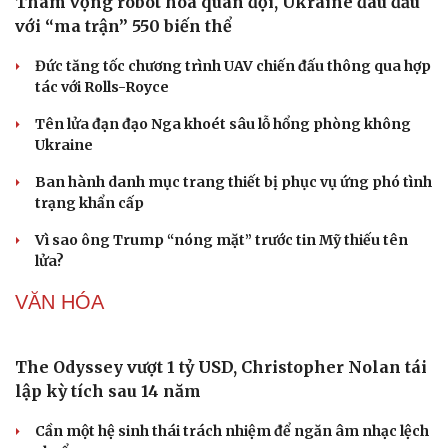
Giá xăng dầu hôm nay 8/8: Giá dầu giảm khi có tín
hiệu mở lại eo biển Hormuz
Tỷ giá USD hôm nay 8/8: Giá bán USD hạ xuống còn
26.468 đồng/USD
Giá vàng hôm nay 8/8: Giá vàng trong nước và thế giới
lại tăng
Giá cà phê hôm nay 8/8: Giá cà phê trong nước ổn định
Buôn lậu, hàng giả diễn biến phức tạp, xử lý gần 68.000
vụ trong 6 tháng
QUÂN SỰ - QUỐC PHÒNG