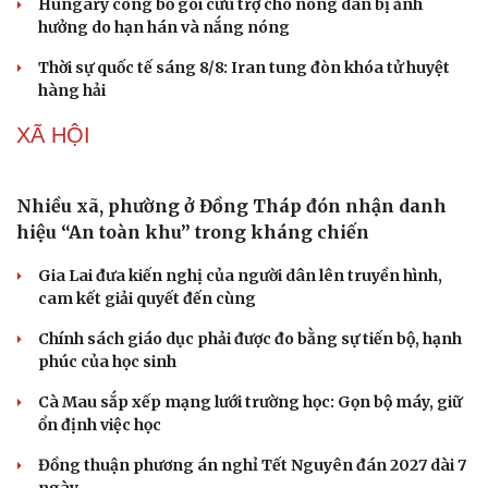
Hungary công bố gói cứu trợ cho nông dân bị ảnh
hưởng do hạn hán và nắng nóng
Thời sự quốc tế sáng 8/8: Iran tung đòn khóa tử huyệt
hàng hải
XÃ HỘI
Nhiều xã, phường ở Đồng Tháp đón nhận danh
Sức khỏe
Đời sống
hiệu “An toàn khu” trong kháng chiến
Dinh dưỡng - món ngon
Nhà đẹp