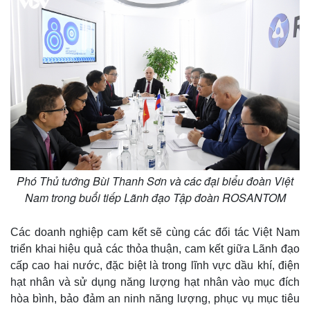
Phó Thủ tướng Bùi Thanh Sơn và các đại biểu đoàn Việt
Nam trong buổi tiếp Lãnh đạo Tập đoàn ROSANTOM
Pháp luật
Quân sự - Quốc phòng
Các doanh nghiệp cam kết sẽ cùng các đối tác Việt Nam
triển khai hiệu quả các thỏa thuận, cam kết giữa Lãnh đạo
Vụ án
Vũ khí
Tin nóng
Việt Nam
cấp cao hai nước, đặc biệt là trong lĩnh vực dầu khí, điện
Tư vấn luật
Phân tích
hạt nhân và sử dụng năng lượng hạt nhân vào mục đích
hòa bình, bảo đảm an ninh năng lượng, phục vụ mục tiêu