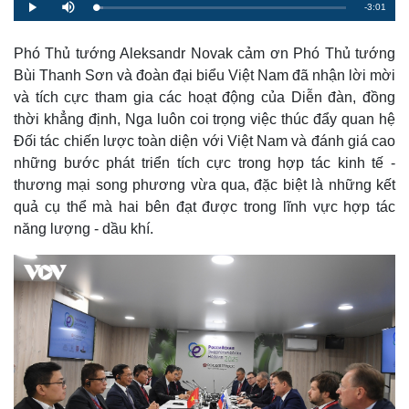
R
-
3:01
L
P
M
o
l
u
a
a
t
e
d
y
e
e
Phó Thủ tướng Aleksandr Novak cảm ơn Phó Thủ tướng
d
m
:
Bùi Thanh Sơn và đoàn đại biểu Việt Nam đã nhận lời mời
3
.
a
0
và tích cực tham gia các hoạt động của Diễn đàn, đồng
1
%
thời khẳng định, Nga luôn coi trọng việc thúc đẩy quan hệ
i
Đối tác chiến lược toàn diện với Việt Nam và đánh giá cao
n
những bước phát triển tích cực trong hợp tác kinh tế -
i
thương mại song phương vừa qua, đặc biệt là những kết
n
quả cụ thể mà hai bên đạt được trong lĩnh vực hợp tác
năng lượng - dầu khí.
g
T
i
m
e