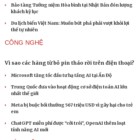
lửa?
Di sản
VĂN HÓA
The Odyssey vượt 1 tỷ USD, Christopher Nolan tái
lập kỳ tích sau 14 năm
Cần một hệ sinh thái trách nhiệm để ngăn âm nhạc lệch
chuẩn