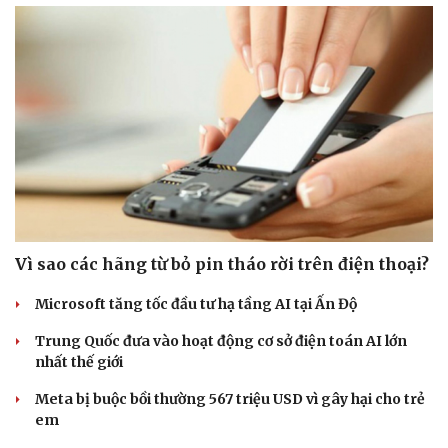
Du lịch
Podcast
Tư vấn
Câu chuyện thời sự
Săn Tour
Đọc truyện đêm khuya
check-in
Cửa sổ tình yêu
Kể chuyện cho bé
Nối đà tăng trưởng, du lịch Vĩnh Long hấp dẫn
Hạt giống tâm hồn
khách quốc tế
Công nghiệp giải trí "chắp cánh" cho điểm đến du lịch
Gia Lai
Hội chợ Du lịch quốc tế TP.HCM 2026 có quy mô lớn nhất
từ trước đến nay
Bảo tàng Tưởng niệm Hòa bình tại Nhật Bản đón lượng
khách kỷ lục
Du lịch biển Việt Nam: Muốn bứt phá phải vượt khỏi lợi
thế tự nhiên
CÔNG NGHỆ