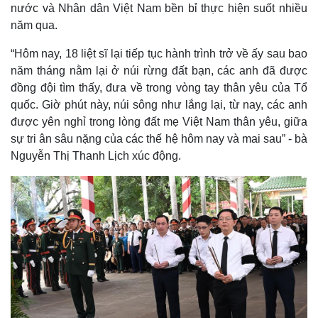
nước và Nhân dân Việt Nam bền bỉ thực hiện suốt nhiều
năm qua.
“Hôm nay, 18 liệt sĩ lại tiếp tục hành trình trở về ấy sau bao
năm tháng nằm lại ở núi rừng đất bạn, các anh đã được
đồng đội tìm thấy, đưa về trong vòng tay thân yêu của Tổ
quốc. Giờ phút này, núi sông như lắng lại, từ nay, các anh
được yên nghỉ trong lòng đất mẹ Việt Nam thân yêu, giữa
sự tri ân sâu nặng của các thế hệ hôm nay và mai sau” - bà
Nguyễn Thị Thanh Lịch xúc động.
Thế giới
Multimedia
Quan sát
Video
Cuộc sống đó đây
Ảnh
Hồ sơ
E-Magazine
Infographic