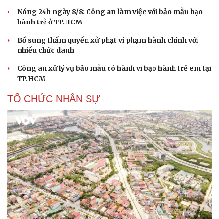
tính năng AI mới
PHÁP LUẬT
Khởi tố vụ án buôn bán hàng nghìn sản phẩm giả
mạo thương hiệu
Bắt khẩn cấp bảo mẫu trong vụ hai trẻ nhỏ bị bạo hành
tại TP.HCM