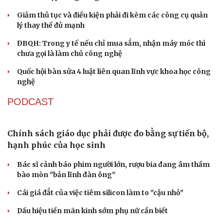
Quảng Trị đưa cán bộ về làm việc tại trung tâm
hành chính - chính trị tỉnh
Cà Mau bổ nhiệm 3 phó giám đốc sở
Bổ nhiệm 2 Thứ trưởng Bộ Ngoại giao
Đại tá Lê Hồng Giang giữ chức Phó Giám đốc Công an
Cao Bằng
Sau 1 tháng sáp nhập tổ dân phố: Công nghệ không thể
thay cán bộ đi gặp dân
QUỐC HỘI