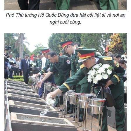
Phó Thủ tướng Hồ Quốc Dũng đưa hài cốt liệt sĩ về nơi an
nghỉ cuối cùng.
Pháp luật
Quân sự - Quốc phòng
Vụ án
Vũ khí
Tin nóng
Việt Nam
Tư vấn luật
Phân tích