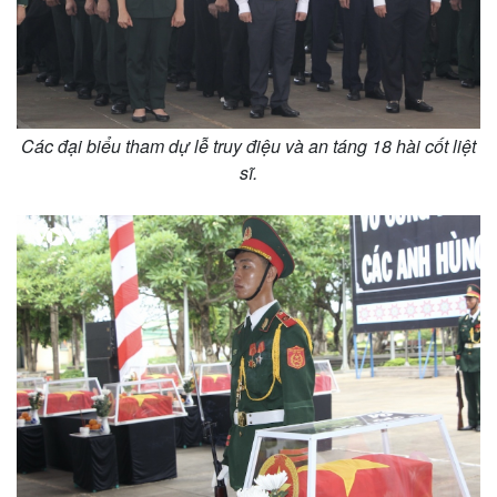
Các đại biểu tham dự lễ truy điệu và an táng 18 hài cốt liệt
sĩ.
Kinh tế
Thị trường
Bất động sản
Giá vàng
Khởi nghiệp
Tiêu dùng
Tỷ giá
Chứng khoán
Giá cà phê