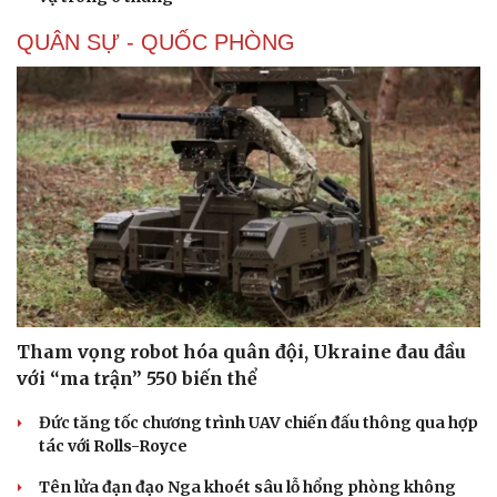
Giá xăng dầu hôm nay 8/8: Giá dầu giảm khi có tín
hiệu mở lại eo biển Hormuz
Tỷ giá USD hôm nay 8/8: Giá bán USD hạ xuống còn
26.468 đồng/USD
Giá vàng hôm nay 8/8: Giá vàng trong nước và thế giới
lại tăng
Giá cà phê hôm nay 8/8: Giá cà phê trong nước ổn định
Buôn lậu, hàng giả diễn biến phức tạp, xử lý gần 68.000
vụ trong 6 tháng
Văn hóa
Giải trí