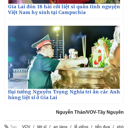
Gia Lai đón 18 hài cốt liệt sĩ quân tình nguyện
Việt Nam hy sinh tại Campuchia
Thể thao
Ô tô - Xe máy
Bóng đá
Ô tô
Đại tướng Nguyễn Trọng Nghĩa tri ân các Anh
Lịch thi đấu bóng đá
Xe máy
hùng liệt sĩ ở Gia Lai
Thế giới thể thao
Tư vấn
eSports
Nguyễn Thảo/VOV-Tây Nguyên
Hậu trường
Tag:
VOV
liệt sĩ
an táng
lễ viếng
tiễn đưa
phó