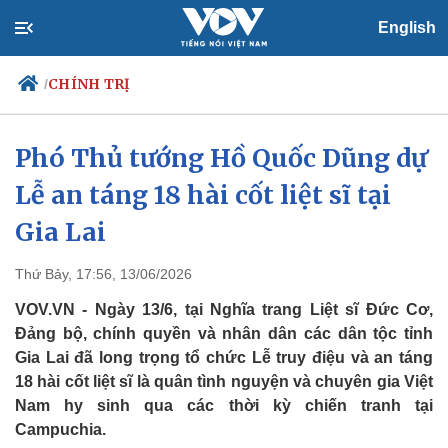
English
CHÍNH TRỊ
/
Phó Thủ tướng Hồ Quốc Dũng dự
Lễ an táng 18 hài cốt liệt sĩ tại
Chính trị
Xã hội
Đảng
Tin 24h
Gia Lai
Tổ chức nhân sự
Dự báo thời tiết
Quốc hội
Giáo dục
Thứ Bảy, 17:56, 13/06/2026
Nhận diện sự thật
Dấu ấn VOV
Việc làm
VOV.VN - Ngày 13/6, tại Nghĩa trang Liệt sĩ Đức Cơ,
Biển đảo
Đảng bộ, chính quyền và nhân dân các dân tộc tỉnh
Gia Lai đã long trọng tổ chức Lễ truy điệu và an táng
18 hài cốt liệt sĩ là quân tình nguyện và chuyên gia Việt
Nam hy sinh qua các thời kỳ chiến tranh tại
Campuchia.