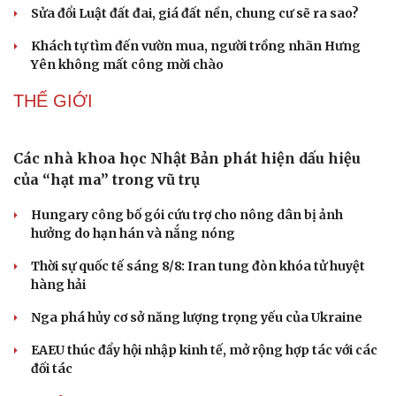
Sửa đổi Luật đất đai, giá đất nền, chung cư sẽ ra sao?
Khách tự tìm đến vườn mua, người trồng nhãn Hưng
Yên không mất công mời chào
THẾ GIỚI
Sức khỏe
Đời sống
Dinh dưỡng - món ngon
Nhà đẹp
Cây thuốc
Blog
Các nhà khoa học Nhật Bản phát hiện dấu hiệu
Sản phụ khoa
Tình yêu - Gia đình
của “hạt ma” trong vũ trụ
Nhi khoa
Nam khoa