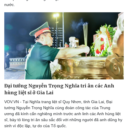
nước.
Đại tướng Nguyễn Trọng Nghĩa tri ân các Anh
hùng liệt sĩ ở Gia Lai
Doanh nghiệp
Công nghệ
Thông tin doanh nghiệp
Sành điệu
VOV.VN - Tại Nghĩa trang liệt sĩ Quy Nhơn, tỉnh Gia Lai, Đại
Doanh nghiệp 24h
Tin Công nghệ
tướng Nguyễn Trọng Nghĩa cùng đoàn công tác của Trung
Doanh nhân
Trải nghiệm
ương đã kính cẩn nghiêng mình trước anh linh các Anh hùng liệt
Vì cộng đồng
Chuyển đổi số
sĩ, bày tỏ lòng tri ân sâu sắc đối với những người đã anh dũng hy
sinh vì độc lập, tự do của Tổ quốc.