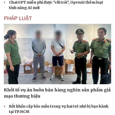
Vì sao các hãng từ bỏ pin tháo rời trên điện thoại?
Microsoft tăng tốc đầu tư hạ tầng AI tại Ấn Độ
Trung Quốc đưa vào hoạt động cơ sở điện toán AI lớn
nhất thế giới
Meta bị buộc bồi thường 567 triệu USD vì gây hại cho trẻ
em
ChatGPT miễn phí được “cởi trói”, OpenAI thêm loạt