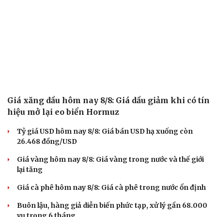
Nhiều xã, phường ở Đồng Tháp đón nhận danh
hiệu “An toàn khu” trong kháng chiến
Gia Lai đưa kiến nghị của người dân lên truyền hình,
cam kết giải quyết đến cùng
Chính sách giáo dục phải được đo bằng sự tiến bộ, hạnh
phúc của học sinh
Cà Mau sắp xếp mạng lưới trường học: Gọn bộ máy, giữ
ổn định việc học
Đồng thuận phương án nghỉ Tết Nguyên đán 2027 dài 7
ngày
THỊ TRƯỜNG