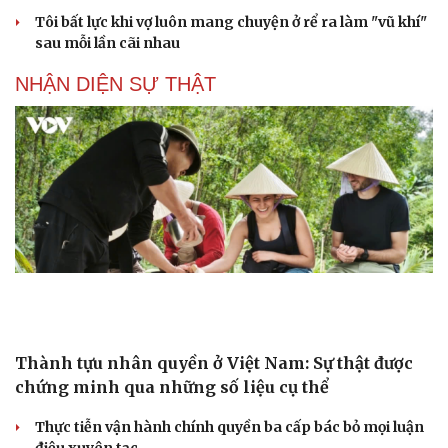
Luật Phòng, chống phổ biến vũ khí hủy diệt hàng
loạt không cản trở hoạt động dân sự
Đánh giá cán bộ bằng KPI: Cần gắn năng lực thực chất
với thu nhập xứng đáng
Giảm thủ tục và điều kiện phải đi kèm các công cụ quản
lý thay thế đủ mạnh
ĐBQH: Trong y tế nếu chỉ mua sắm, nhận máy móc thì
chưa gọi là làm chủ công nghệ
Quốc hội bàn sửa 4 luật liên quan lĩnh vực khoa học công
nghệ
PODCAST