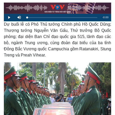
R
-
0:00
L
P
M
o
l
u
a
Dự buổi lễ có Phó Thủ tướng Chính phủ Hồ Quốc Dũng;
a
t
e
d
y
e
e
Thượng tướng Nguyễn Văn Gấu, Thứ trưởng Bộ Quốc
d
m
:
phòng; đại diện Ban Chỉ đạo quốc gia 515, lãnh đạo các
0
%
a
bộ, ngành Trung ương, cùng đoàn đại biểu của ba tỉnh
Đông Bắc Vương quốc Campuchia gồm Ratanakiri, Stung
i
Treng và Preah Vihear.
n
i
n
g
T
i
m
e