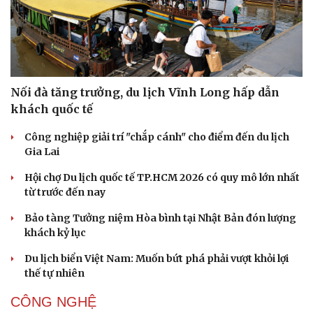
lập kỳ tích sau 14 năm
Cần một hệ sinh thái trách nhiệm để ngăn âm nhạc lệch
chuẩn
Khi bảo tàng đưa hiện vật bước ra khỏi tủ kính trò
chuyện cùng công chúng
Ấn tượng khai mạc Festival võ thuật quốc tế Hà Nội năm
2026
Khai mạc Liên hoan Lân Sư Rồng quốc tế và Lễ hội
đường phố Quy Nhơn - Gia Lai
DU LỊCH