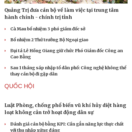
Nóng 24h ngày 8/8: Công an làm việc với bảo mẫu bạo
hành trẻ ở TP.HCM
Cải chính
Bổ sung thẩm quyền xử phạt vi phạm hành chính với
nhiều chức danh
Công an xử lý vụ bảo mẫu có hành vi bạo hành trẻ em tại
TP.HCM
TỔ CHỨC NHÂN SỰ