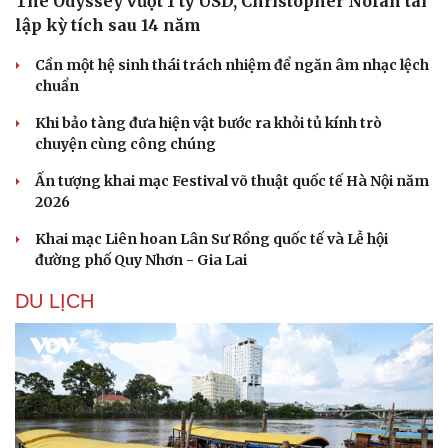
Ban hành danh mục trang thiết bị phục vụ ứng phó tình
trạng khẩn cấp
Vì sao ông Trump “nóng mặt” trước tin Mỹ thiếu tên
lửa?
VĂN HÓA
The Odyssey vượt 1 tỷ USD, Christopher Nolan tái