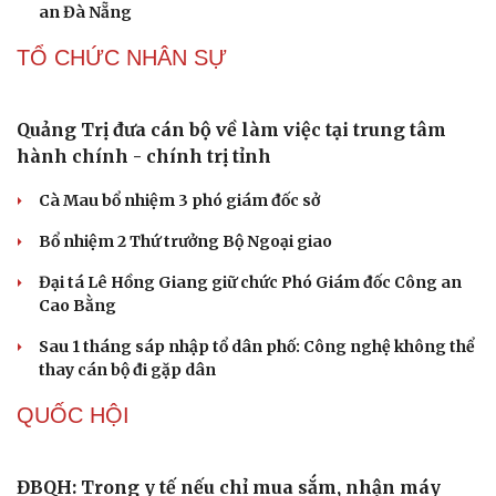
Meta bị buộc bồi thường 567 triệu USD vì gây hại cho trẻ
Di sản
em
ChatGPT miễn phí được “cởi trói”, OpenAI thêm loạt
tính năng AI mới
Những nơi không nên đặt router Wi-Fi nếu muốn
Internet luôn ổn định
PHÁP LUẬT
Án tử hình cho tội mua bán trái phép chất ma túy
Tuyên án chung thân người mẹ sát hại con ruột để trục
lợi tiền bảo hiểm
Giang hồ mạng “Tiến Bịp” lĩnh án 8 năm tù
Khởi tố cha dượng bạo hành con riêng của vợ
Công an Cần Thơ bàn giao đối tượng truy nã cho công
an Đà Nẵng