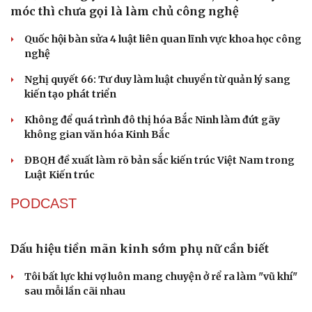
TỔ CHỨC NHÂN SỰ
Quảng Trị đưa cán bộ về làm việc tại trung tâm
hành chính - chính trị tỉnh
Cà Mau bổ nhiệm 3 phó giám đốc sở
Bổ nhiệm 2 Thứ trưởng Bộ Ngoại giao
Đại tá Lê Hồng Giang giữ chức Phó Giám đốc Công an
Cao Bằng
Sau 1 tháng sáp nhập tổ dân phố: Công nghệ không thể
thay cán bộ đi gặp dân
QUỐC HỘI
ĐBQH: Trong y tế nếu chỉ mua sắm, nhận máy
móc thì chưa gọi là làm chủ công nghệ