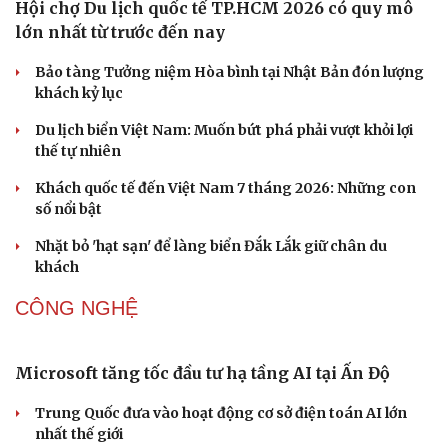
an ninh cho đối tượng 1
VĂN HÓA
Hiệu sách cũ, không gian sáng tạo mang nhiều
giá trị cần gìn giữ
Đắk Lắk yêu cầu chuyển hóa giá trị văn hóa thành động
lực tăng trưởng
Đoàn học sinh Việt Nam xuất sắc giành 8 HCV tại cuộc
thi Lễ hội Âm nhạc quốc tế
Hoa sữa
Khúc mùa thu
DU LỊCH
Hội chợ Du lịch quốc tế TP.HCM 2026 có quy mô