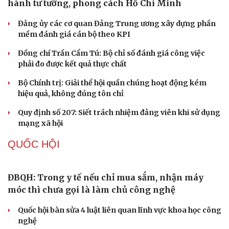
NHẬN DIỆN SỰ THẬT
Thành tựu nhân quyền ở Việt Nam: Sự thật được
chứng minh qua những số liệu cụ thể
Thực tiễn vận hành chính quyền ba cấp bác bỏ mọi luận
điệu xuyên tạc
Thủ đoạn xuyên tạc mới trên không gian mạng thời AI
Cải chính
Tự cảnh giác trước tâm lý đám đông khi dùng mạng xã
hội
Khi mạng xã hội thành nơi phán xử
XÂY DỰNG, CHỈNH ĐỐN ĐẢNG
Điểm mới đột phá trong Chỉ thị số 07 về thực
hành tư tưởng, phong cách Hồ Chí Minh