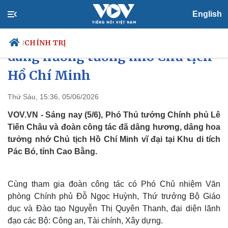
English
Phó Thủ tướng Lê Tiến Châu
CHÍNH TRỊ
/
dâng hương tưởng nhớ Chủ tịch
Hồ Chí Minh
Chính trị
Xã hội
Thứ Sáu, 15:36, 05/06/2026
Đảng
Tin 24h
VOV.VN - Sáng nay (5/6), Phó Thủ tướng Chính phủ Lê
Tổ chức nhân sự
Dự báo thời tiết
Tiến Châu và đoàn công tác đã dâng hương, dâng hoa
Quốc hội
Giáo dục
tưởng nhớ Chủ tịch Hồ Chí Minh vĩ đại tại Khu di tích
Nhận diện sự thật
Dấu ấn VOV
Pác Bó, tỉnh Cao Bằng.
Việc làm
Biển đảo
Cùng tham gia đoàn công tác có Phó Chủ nhiệm Văn
phòng Chính phủ Đỗ Ngọc Huỳnh, Thứ trưởng Bộ Giáo
dục và Đào tạo Nguyễn Thị Quyên Thanh, đại diện lãnh
đạo các Bộ: Công an, Tài chính, Xây dựng.