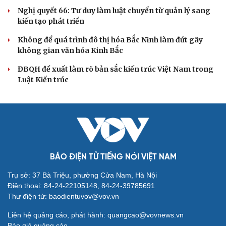
Đảng ủy các cơ quan Đảng Trung ương xây dựng phần
mềm đánh giá cán bộ theo KPI
Đồng chí Trần Cẩm Tú: Bộ chỉ số đánh giá công việc
phải đo được kết quả thực chất
Bộ Chính trị: Giải thể hội quần chúng hoạt động kém
hiệu quả, không đúng tôn chỉ
Quy định số 207: Siết trách nhiệm đảng viên khi sử dụng
mạng xã hội
QUỐC HỘI
ĐBQH: Trong y tế nếu chỉ mua sắm, nhận máy
móc thì chưa gọi là làm chủ công nghệ
Quốc hội bàn sửa 4 luật liên quan lĩnh vực khoa học công
nghệ