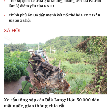
Thời sự quốc tế trưa 7/8: Khủng hoảng tên lửa Patriot
làm lộ điểm yếu của NATO
Chính phủ Ấn Độ đẩy mạnh kết nối thế hệ Gen Z trên
mạng xã hội
XÃ HỘI
Xe cẩu tông sập cầu Đắk Lung: Hơn 50.000 dân
mất nước, giao thông chia cắt