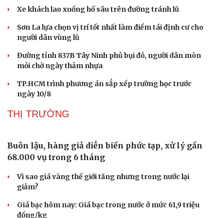
Xe khách lao xuống hố sâu trên đường tránh lũ
Doanh nghiệp
Công nghệ
Thông tin doanh nghiệp
Sành điệu
Sơn La lựa chọn vị trí tốt nhất làm điểm tái định cư cho
Doanh nghiệp 24h
Tin Công nghệ
người dân vùng lũ
Doanh nhân
Trải nghiệm
Đường tỉnh 837B Tây Ninh phủ bụi đỏ, người dân mòn
Vì cộng đồng
Chuyển đổi số
mỏi chờ ngày thảm nhựa
TP.HCM trình phương án sắp xếp trường học trước
ngày 10/8
THỊ TRƯỜNG