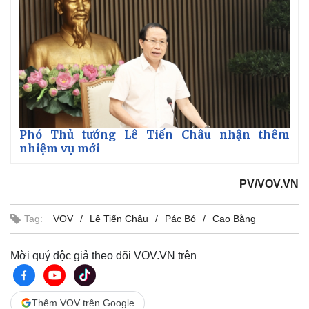
Phó Thủ tướng Lê Tiến Châu nhận thêm
nhiệm vụ mới
PV/VOV.VN
Tag:
VOV
Lê Tiến Châu
Pác Bó
Cao Bằng
Mời quý độc giả theo dõi VOV.VN trên
Thêm VOV trên Google