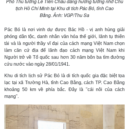
Phó Thủ tướng Lê Tiến Châu dâng hương tưởng nhớ Chủ
tịch Hồ Chí Minh tại Khu di tích Pác Bó, tỉnh Cao
Bằng. Ảnh: VGP/Thu Sa
Pác Bó là nơi vinh dự được Bác Hồ - vị anh hùng giải
phóng dân tộc, danh nhân văn hóa thế giới, lãnh tụ thiên
tài và là người thầy vĩ đại của cách mạng Việt Nam chọn
làm căn cứ địa để lãnh đạo cách mạng Việt Nam khi
Người trở về Tổ quốc sau hơn 30 năm bôn ba tìm đường
cứu nước vào ngày 28/01/1941.
Khu di tích lịch sử Pác Bó là di tích quốc gia đặc biệt tọa
lạc tại xã Trường Hà, tỉnh Cao Bằng, cách TP. Cao Bằng
khoảng 50 km về phía bắc. Đây là "cái nôi của cách
mạng".
Thế giới
Multimedia
Quan sát
Video
Cuộc sống đó đây
Ảnh
Hồ sơ
E-Magazine