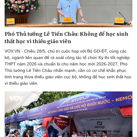
Phó Thủ tướng Lê Tiến Châu: Không để học sinh
thất học vì thiếu giáo viên
VOV.VN - Chiều 28/5, chủ trì cuộc họp với Bộ GD-ĐT, cùng các
bộ, ngành liên quan để rà soát công tác tổ chức Kỳ thi tốt nghiệp
Pháp luật
Quân sự - Quốc phòng
THPT năm 2026 và chuẩn bị cho năm học mới 2026-2027, Phó
Thủ tướng Lê Tiến Châu nhấn mạnh, cần có cơ chế khắc phục
Vụ án
Vũ khí
tình trạng thừa thiếu giáo viên cục bộ, không để học sinh thất học
Tin nóng
Việt Nam
vì thiếu giáo viên.
Tư vấn luật
Phân tích