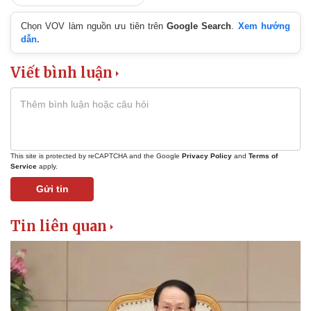
Chọn VOV làm nguồn ưu tiên trên
Google Search
.
Xem hướng
Kinh tế
Thị trường
dẫn.
Bất động sản
Giá vàng
Khởi nghiệp
Tiêu dùng
Viết bình luận
Tỷ giá
Chứng khoán
Giá cà phê
This site is protected by reCAPTCHA and the Google
Privacy Policy
and
Terms of
Service
apply.
Gửi tin
Tin liên quan