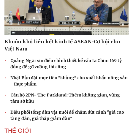
Khuôn khổ liên kết kinh tế ASEAN-Cơ hội cho
Việt Nam
Quảng Ngãi xin điều chỉnh thiết kế cầu Ia Chim 169 tỷ
đồng để gỡ vướng thi công
Nhật Bản đặt mục tiêu “khủng” cho xuất khẩu nông sản
- thực phẩm
Thể thao
Ô tô - Xe máy
Căn hộ 2PN+ The Parkland: Thêm không gian, vững
tâm sở hữu
Bóng đá
Ô tô
Lịch thi đấu bóng đá
Xe máy
Điều phối tổng đàn vật nuôi để chấm dứt cảnh "giá cao
Thế giới thể thao
Tư vấn
tăng đàn, giá thấp giảm đàn"
eSports
Hậu trường
THẾ GIỚI