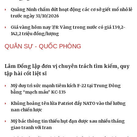
Buôn lậu, hàng giả diễn biến phức tạp, xử lý gần
68.000 vụ trong 6 tháng
Vì sao giá vàng thế giới tăng nhưng trong nước lại
giảm?
Giá bạc hôm nay: Giá bạc trong nước ở mức 61,9 triệu
đồng/kg
Quảng Ninh chấm dứt hoạt động các cơ sở giết mổ nhỏ lẻ
trước ngày 31/10/2026
Giá vàng hôm nay 7/8: Vàng trong nước có giá 139,2-
142,2 triệu đồng/lượng
QUÂN SỰ - QUỐC PHÒNG