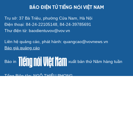
BÁO ĐIỆN TỬ TIẾNG NÓI VIỆT NAM
Trụ sở: 37 Bà Triệu, phường Cửa Nam, Hà Nội
Điện thoại: 84-24-22105148, 84-24-39785691
Thư điện tử: baodientuvov@vov.vn
Liên hệ quảng cáo, phát hành: quangcao@vovnews.vn
Báo giá quảng cáo
Báo in
xuất bản thứ Năm hàng tuần
Tổng Biên tập: NGÔ THIỆU PHONG
Phó Tổng Biên tập: Phạm Công Hân, Đặng Thị Khanh, Giang
Trung Sơn, Nguyễn Tuyết Yến
Cơ quan chủ quản: ĐÀI TIẾNG NÓI VIỆT NAM