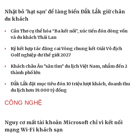
Nhặt bỏ 'hạt sạn' để làng biển Đắk Lắk giữ chân
du khách
Cần Thơ cụ thể hóa “Ba kết nối”, xúc tiến đón dòng vốn
và du khách Thái Lan
Ký kết hợp tác đăng cai Vòng chung kết Giải Vô địch
Golf nghiệp dư thế giới 2027
Khách châu Âu "săn tìm" du lịch Việt Nam, nhắm đến 2
thành phố lớn
Đắk Lắk đặt mục tiêu đón 10 triệu lượt khách, doanh thu
du lịch hơn 19.000 tỷ đồng
CÔNG NGHỆ
Văn hóa
Giải trí
Nguy cơ mất tài khoản Microsoft chỉ vì kết nối
Sân khấu - Điện ảnh
Nghệ sĩ
mạng Wi-Fi khách sạn
Văn học
Thời trang