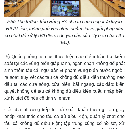
Phó Thủ tướng Trần Hồng Hà chủ trì cuộc họp trực tuyến
với 21 tỉnh, thành phố ven biển, nhằm tìm ra giải pháp căn
cơ nhất để xử lý dứt điểm các yêu cầu của Ủy ban châu Âu
(EC).
Bộ Quốc phòng tiếp tục thực hiện cao điểm tuần tra, kiểm
soát tại các vùng biển giáp ranh, ngăn chặn không để phát
sinh thêm tàu cá, ngư dân vi phạm vùng biển nước ngoài;
rà soát, truy vết các tàu cá không đủ điều kiện thường neo
đậu tại các cửa sông, cửa biển, bãi ngang, các đảo; kiên
quyết không để tàu cá không đủ điều kiện xuất, nhập bến,
xử lý triệt để nếu cố tình vi phạm.
Các địa phương tiếp tục rà soát, khẩn trương cấp giấy
phép khai thác cho tàu cá đủ điều kiện, quản lý chặt chẽ
tàu cá không đủ điều kiện; tập trung củng cố hồ sơ, xử