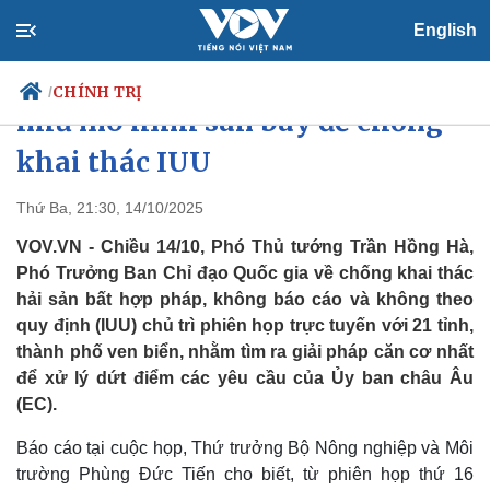
English
Phó Thủ tướng: Quản lý cảng cá
CHÍNH TRỊ
/
như mô hình sân bay để chống
khai thác IUU
Chính trị
Xã hội
Thứ Ba, 21:30, 14/10/2025
Đảng
Tin 24h
VOV.VN - Chiều 14/10, Phó Thủ tướng Trần Hồng Hà,
Tổ chức nhân sự
Dự báo thời tiết
Phó Trưởng Ban Chỉ đạo Quốc gia về chống khai thác
Quốc hội
Giáo dục
hải sản bất hợp pháp, không báo cáo và không theo
Nhận diện sự thật
Dấu ấn VOV
quy định (IUU) chủ trì phiên họp trực tuyến với 21 tỉnh,
Việc làm
Biển đảo
thành phố ven biển, nhằm tìm ra giải pháp căn cơ nhất
để xử lý dứt điểm các yêu cầu của Ủy ban châu Âu
(EC).
Báo cáo tại cuộc họp, Thứ trưởng Bộ Nông nghiệp và Môi
trường Phùng Đức Tiến cho biết, từ phiên họp thứ 16