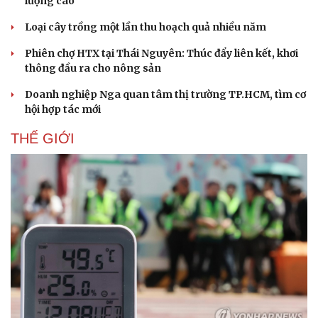
lượng cao
Loại cây trồng một lần thu hoạch quả nhiều năm
Phiên chợ HTX tại Thái Nguyên: Thúc đẩy liên kết, khơi
thông đầu ra cho nông sản
Doanh nghiệp Nga quan tâm thị trường TP.HCM, tìm cơ
hội hợp tác mới
THẾ GIỚI
Doanh nghiệp
Công nghệ
Thông tin doanh nghiệp
Sành điệu
Doanh nghiệp 24h
Tin Công nghệ
Doanh nhân
Trải nghiệm
Vì cộng đồng
Chuyển đổi số