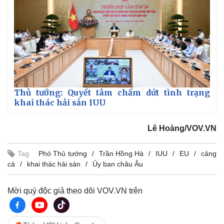
Pháp luật
Quân sự - Quốc phòng
Vụ án
Vũ khí
Thủ tướng: Quyết tâm chấm dứt tình trạng
Tin nóng
Việt Nam
khai thác hải sản IUU
Tư vấn luật
Phân tích
Lê Hoàng/VOV.VN
Tag:
Phó Thủ tướng
Trần Hồng Hà
IUU
EU
cảng
cá
khai thác hải sản
Ủy ban châu Âu
Mời quý độc giả theo dõi VOV.VN trên