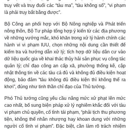
truy vết và truy đuổi các “tàu ma”, “tàu không số”, “vi phạm
là phải truy bắt bằng được”.
Bộ Công an phối hợp với Bộ Nông nghiệp và Phát triển
nông thôn, Bộ Tư pháp tổng hợp ý kiến từ các địa phương
về những vướng mắc, khó khăn trong xử lý hành chính các
hành vi vi phạm IUU, chọn những nội dung cần thiết để
kiểm tra và hướng dẫn xử lý; tích hợp dữ liệu dân cư vào
dữ liệu quốc gia về khai thác thủy hải sản phục vụ công tác
quản lý; chỉ đạo công an cấp xã, phường thống kê, cập
nhật thông tin về các tàu cá đủ và không đủ điều kiện hoạt
động, bảo đảm “tàu không đủ điều kiện thì không thể ra
khơi”, đúng như tinh thần chỉ đạo của Thủ tướng.
Phó Thủ tướng cũng yêu cầu nâng mức xử phạt lên mức
cao nhất, bổ sung biện pháp xử lý nghiêm khắc đối với tàu
vi phạm chủ quyền, cố tình tái phạm, “phải tịch thu phương
tiện, không thể nhân nhượng hay khoan dung với những
người cố tình vi phạm”. Đặc biệt, cần làm rõ trách nhiệm