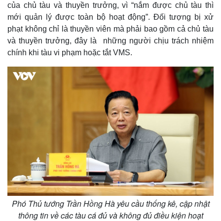
của chủ tàu và thuyền trưởng, vì “nắm được chủ tàu thì
mới quản lý được toàn bộ hoạt động”. Đối tượng bị xử
phạt không chỉ là thuyền viên mà phải bao gồm cả chủ tàu
và thuyền trưởng, đây là những người chịu trách nhiệm
chính khi tàu vi phạm hoặc tắt VMS.
Kinh tế
Thị trường
Bất động sản
Giá vàng
Khởi nghiệp
Tiêu dùng
Tỷ giá
Chứng khoán
Phó Thủ tướng Trần Hồng Hà yêu cầu thống kê, cập nhật
Giá cà phê
thông tin về các tàu cá đủ và không đủ điều kiện hoạt