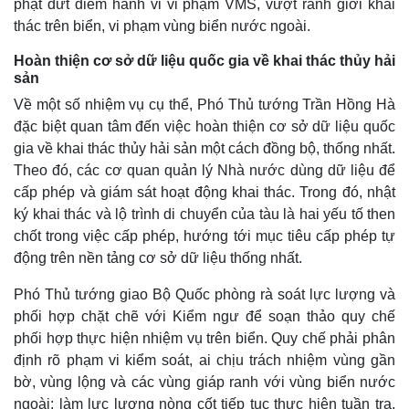
phạt dứt điểm hành vi vi phạm VMS, vượt ranh giới khai
thác trên biển, vi phạm vùng biển nước ngoài.
Thế giới
Multimedia
Hoàn thiện cơ sở dữ liệu quốc gia về khai thác thủy hải
Quan sát
Video
sản
Cuộc sống đó đây
Ảnh
Hồ sơ
E-Magazine
Về một số nhiệm vụ cụ thể, Phó Thủ tướng Trần Hồng Hà
Infographic
đặc biệt quan tâm đến việc hoàn thiện cơ sở dữ liệu quốc
gia về khai thác thủy hải sản một cách đồng bộ, thống nhất.
Theo đó, các cơ quan quản lý Nhà nước dùng dữ liệu để
cấp phép và giám sát hoạt động khai thác. Trong đó, nhật
ký khai thác và lộ trình di chuyển của tàu là hai yếu tố then
chốt trong việc cấp phép, hướng tới mục tiêu cấp phép tự
động trên nền tảng cơ sở dữ liệu thống nhất.
Phó Thủ tướng giao Bộ Quốc phòng rà soát lực lượng và
phối hợp chặt chẽ với Kiểm ngư để soạn thảo quy chế
phối hợp thực hiện nhiệm vụ trên biển. Quy chế phải phân
định rõ phạm vi kiểm soát, ai chịu trách nhiệm vùng gần
bờ, vùng lộng và các vùng giáp ranh với vùng biển nước
ngoài; làm lực lượng nòng cốt tiếp tục thực hiện tuần tra,