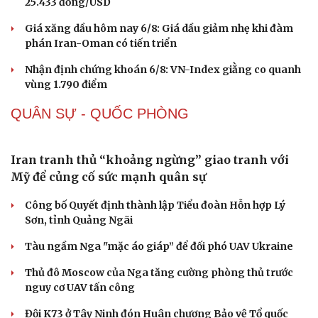
25.433 đồng/USD
Sức khỏe
Đời sống
Giá xăng dầu hôm nay 6/8: Giá dầu giảm nhẹ khi đàm
phán Iran-Oman có tiến triển
Dinh dưỡng - món ngon
Nhà đẹp
Cây thuốc
Blog
Nhận định chứng khoán 6/8: VN-Index giằng co quanh
Sản phụ khoa
Tình yêu - Gia đình
vùng 1.790 điểm
Nhi khoa
Nam khoa
QUÂN SỰ - QUỐC PHÒNG
Làm đẹp - giảm cân
Phòng mạch online
Ăn sạch sống khỏe
Iran tranh thủ “khoảng ngừng” giao tranh với
Mỹ để củng cố sức mạnh quân sự
Công bố Quyết định thành lập Tiểu đoàn Hỗn hợp Lý
Sơn, tỉnh Quảng Ngãi
Tàu ngầm Nga "mặc áo giáp” để đối phó UAV Ukraine
Thủ đô Moscow của Nga tăng cường phòng thủ trước
nguy cơ UAV tấn công
Đội K73 ở Tây Ninh đón Huân chương Bảo vệ Tổ quốc