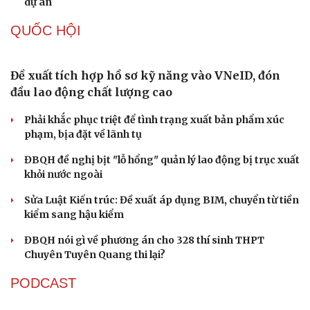
dự án
QUỐC HỘI
Đề xuất tích hợp hồ sơ kỹ năng vào VNeID, đón
đầu lao động chất lượng cao
Phải khắc phục triệt để tình trạng xuất bản phẩm xúc
phạm, bịa đặt về lãnh tụ
Du lịch
Podcast
Tư vấn
Câu chuyện thời sự
ĐBQH đề nghị bịt "lỗ hổng" quản lý lao động bị trục xuất
Săn Tour
Đọc truyện đêm khuya
khỏi nước ngoài
check-in
Cửa sổ tình yêu
Sửa Luật Kiến trúc: Đề xuất áp dụng BIM, chuyển từ tiền
Kể chuyện cho bé
kiểm sang hậu kiểm
Hạt giống tâm hồn
ĐBQH nói gì về phương án cho 328 thí sinh THPT
Chuyên Tuyên Quang thi lại?
PODCAST