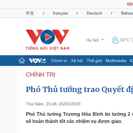
VO
中文
/
français
/
Deutsch
/
Bahas
33°C
Hà Nội
Chính trị
Xã hội
Thế giới
Multimedia
K
Chính trị
Xã hội
CHÍNH TRỊ
Đảng
Tin 24h
Phó Thủ tướng trao Quyết đ
Tổ chức nhân sự
Dự báo thời tiết
Quốc hội
Giáo dục
Nhận diện sự thật
Dấu ấn VOV
Thứ Năm, 15:48, 05/03/2020
Việc làm
Biển đảo
Phó Thủ tướng Trương Hòa Bình tin tưởng 2 
sẽ hoàn thành tốt các nhiệm vụ được giao.
Pháp luật
Quân sự - Quốc phòng
Vụ án
Vũ khí