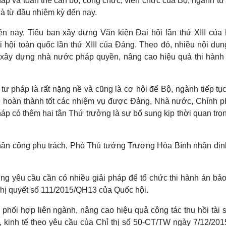
áp và toàn thể cán bộ, công chức, viên chức của Bộ, ngành tư
 là từ đầu nhiệm kỳ đến nay.
 nay, Tiểu ban xây dựng Văn kiện Đại hội lần thứ XIII của
i hội toàn quốc lần thứ XIII của Đảng. Theo đó, nhiều nội dun
, xây dựng nhà nước pháp quyền, nâng cao hiệu quả thi hành
tư pháp là rất nặng nề và cũng là cơ hội để Bộ, ngành tiếp tụ
nh hoàn thành tốt các nhiệm vụ được Đảng, Nhà nước, Chính p
háp có thêm hai tân Thứ trưởng là sự bổ sung kịp thời quan trọ
phân công phụ trách, Phó Thủ tướng Trương Hòa Bình nhận địn
ớng yêu cầu cần có nhiều giải pháp để tổ chức thi hành án bả
ghị quyết số 111/2015/QH13 của Quốc hội.
g phối hợp liên ngành, nâng cao hiệu quả công tác thu hồi tài 
g, kinh tế theo yêu cầu của Chỉ thị số 50-CT/TW ngày 7/12/201