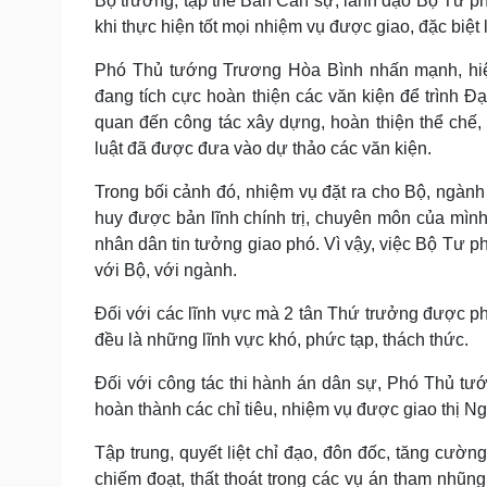
Bộ trưởng, tập thể Ban Cán sự, lãnh đạo Bộ Tư ph
khi thực hiện tốt mọi nhiệm vụ được giao, đặc biệt
Phó Thủ tướng Trương Hòa Bình nhấn mạnh, hiện
đang tích cực hoàn thiện các văn kiện để trình Đạ
quan đến công tác xây dựng, hoàn thiện thể chế
luật đã được đưa vào dự thảo các văn kiện.
Trong bối cảnh đó, nhiệm vụ đặt ra cho Bộ, ngành 
huy được bản lĩnh chính trị, chuyên môn của mì
nhân dân tin tưởng giao phó. Vì vậy, việc Bộ Tư p
với Bộ, với ngành.
Đối với các lĩnh vực mà 2 tân Thứ trưởng được 
đều là những lĩnh vực khó, phức tạp, thách thức.
Đối với công tác thi hành án dân sự, Phó Thủ tư
hoàn thành các chỉ tiêu, nhiệm vụ được giao thị N
Tập trung, quyết liệt chỉ đạo, đôn đốc, tăng cườn
chiếm đoạt, thất thoát trong các vụ án tham nhũn