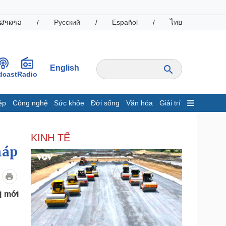
ສາລາວ
/
Русский
/
Español
/
ไทย
English
dcast
Radio
ệp
Công nghệ
Sức khỏe
Đời sống
Văn hóa
Giải trí
inh tế
Thị trường
KINH TẾ
ất động sản
Giá vàng
háp
hởi nghiệp
Tiêu dùng
Tỷ giá
Chứng khoán
Giá cà phê
ị mới
oanh nghiệp
Công nghệ
hông tin doanh nghiệp
Sành điệu