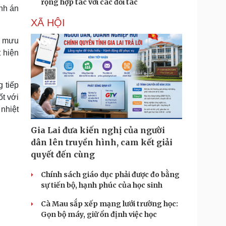
rộng hợp tác với các đối tác
ành án
XÃ HỘI
m mưu
t hiện
 tiếp
ốt với
nhiệt
Gia Lai đưa kiến nghị của người
dân lên truyền hình, cam kết giải
quyết đến cùng
Chính sách giáo dục phải được đo bằng
sự tiến bộ, hạnh phúc của học sinh
Cà Mau sắp xếp mạng lưới trường học:
Gọn bộ máy, giữ ổn định việc học