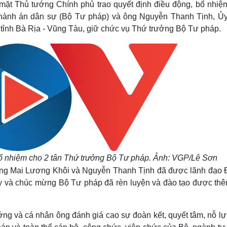
ặt Thủ tướng Chính phủ trao quyết định điều động, bổ nhiệ
Lịch thi đấu bóng đá
Xe máy
hành án dân sự (Bộ Tư pháp) và ông Nguyễn Thanh Tịnh, Ủy
Thế giới thể thao
Tư vấn
eSports
V
ỉnh Bà Rịa - Vũng Tàu, giữ chức vụ Thứ trưởng Bộ Tư pháp.
Hậu trường
Văn hóa
Giải trí
D
Sân khấu - Điện ảnh
Nghệ sĩ
Văn học
Thời trang
Âm nhạc
Sao Việt
c
Di sản
bổ nhiệm cho 2 tân Thứ trưởng Bộ Tư pháp. Ảnh: VGP/Lê Sơn
 ông Mai Lương Khôi và Nguyễn Thanh Tịnh đã được lãnh đạo 
ày và chúc mừng Bộ Tư pháp đã rèn luyện và đào tạo được thê
ng và cá nhân ông đánh giá cao sự đoàn kết, quyết tâm, nỗ lự