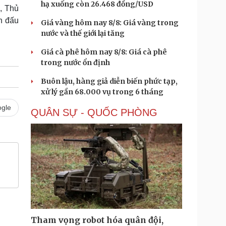
hạ xuống còn 26.468 đồng/USD
, Thủ
n đấu
Giá vàng hôm nay 8/8: Giá vàng trong
nước và thế giới lại tăng
Giá cà phê hôm nay 8/8: Giá cà phê
trong nước ổn định
Buôn lậu, hàng giả diễn biến phức tạp,
xử lý gần 68.000 vụ trong 6 tháng
gle
QUÂN SỰ - QUỐC PHÒNG
Tham vọng robot hóa quân đội,