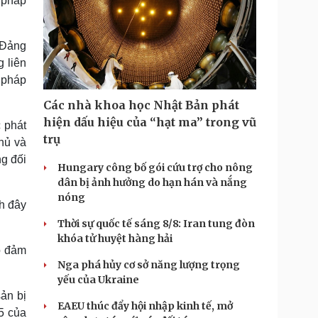
 pháp
 Đảng
g liên
 pháp
Các nhà khoa học Nhật Bản phát
hiện dấu hiệu của “hạt ma” trong vũ
c phát
trụ
hủ và
ng đối
Hungary công bố gói cứu trợ cho nông
dân bị ảnh hưởng do hạn hán và nắng
nóng
h đây
Thời sự quốc tế sáng 8/8: Iran tung đòn
khóa tử huyệt hàng hải
o đảm
Nga phá hủy cơ sở năng lượng trọng
yếu của Ukraine
sản bị
EAEU thúc đẩy hội nhập kinh tế, mở
5 của