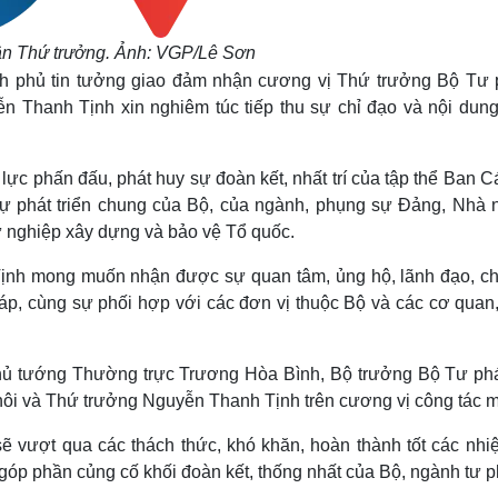
ân Thứ trưởng. Ảnh: VGP/Lê Sơn
nh phủ tin tưởng giao đảm nhận cương vị Thứ trưởng Bộ Tư 
n Thanh Tịnh xin nghiêm túc tiếp thu sự chỉ đạo và nội dung
ực phấn đấu, phát huy sự đoàn kết, nhất trí của tập thể Ban 
ự phát triển chung của Bộ, của ngành, phụng sự Đảng, Nhà 
ự nghiệp xây dựng và bảo vệ Tổ quốc.
ịnh mong muốn nhận được sự quan tâm, ủng hộ, lãnh đạo, ch
p, cùng sự phối hợp với các đơn vị thuộc Bộ và các cơ quan,
 Thủ tướng Thường trực Trương Hòa Bình, Bộ trưởng Bộ Tư ph
 và Thứ trưởng Nguyễn Thanh Tịnh trên cương vị công tác m
sẽ vượt qua các thách thức, khó khăn, hoàn thành tốt các nhi
óp phần củng cố khối đoàn kết, thống nhất của Bộ, ngành tư p