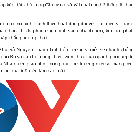
tạp kéo dài; chú trọng đầu tư cơ sở vật chất cho hệ thống thi h
 đổi mới mô hình, cách thức hoạt động đối với các đơn vị tha
 bản, báo chí để phản ứng chính sách nhanh hơn, kịp thời phá
pháp khắc phục kịp thời.
Khôi và Nguyễn Thanh Tịnh trên cương vị mới sẽ nhanh chóng
h đạo Bộ và cán bộ, công chức, viên chức của ngành phối hợp t
à Nhà nước giao phó; mong hai Thứ trưởng mới sẽ mang tới 
 tục phát triển lên tầm cao mới.