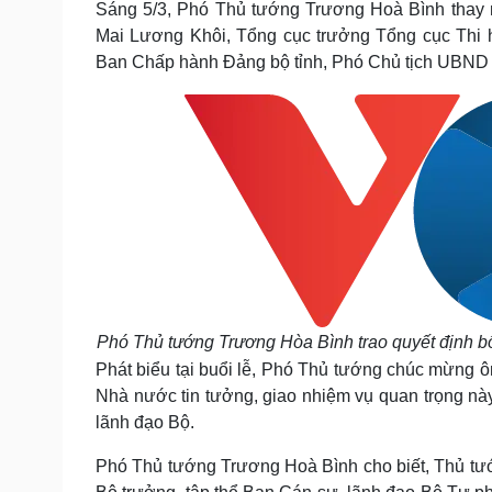
Sáng 5/3, Phó Thủ tướng Trương Hoà Bình thay m
Tin nóng
Việt Nam
Mai Lương Khôi, Tổng cục trưởng Tổng cục Thi 
Tư vấn luật
Phân tích
Ban Chấp hành Đảng bộ tỉnh, Phó Chủ tịch UBND t
Sức khỏe
Đời sống
Dinh dưỡng - món ngon
Nhà đẹp
Cây thuốc
Blog
Sản phụ khoa
Tình yêu - Gia đình
Nhi khoa
Nam khoa
Làm đẹp - giảm cân
Phòng mạch online
Ăn sạch sống khỏe
Phó Thủ tướng Trương Hòa Bình trao quyết định 
Cải chính
Phát biểu tại buổi lễ, Phó Thủ tướng chúc mừng
Nhà nước tin tưởng, giao nhiệm vụ quan trọng n
lãnh đạo Bộ.
Phó Thủ tướng Trương Hoà Bình cho biết, Thủ tướ