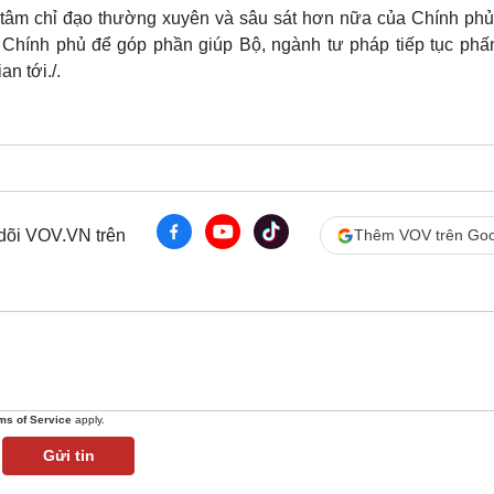
tâm chỉ đạo thường xuyên và sâu sát hơn nữa của Chính phủ
Chính phủ để góp phần giúp Bộ, ngành tư pháp tiếp tục phấ
n tới./.
 dõi VOV.VN trên
Thêm VOV trên Goo
ms of Service
apply.
Gửi tin