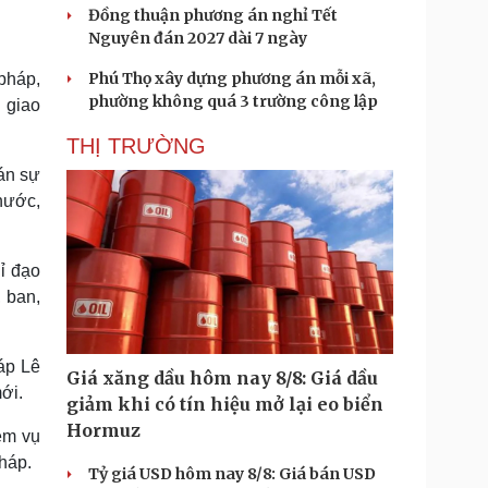
Đồng thuận phương án nghỉ Tết
Nguyên đán 2027 dài 7 ngày
Phú Thọ xây dựng phương án mỗi xã,
pháp,
phường không quá 3 trường công lập
 giao
THỊ TRƯỜNG
Cán sự
nước,
ỉ đạo
 ban,
áp Lê
Giá xăng dầu hôm nay 8/8: Giá dầu
ới.
giảm khi có tín hiệu mở lại eo biển
Hormuz
ệm vụ
háp.
Tỷ giá USD hôm nay 8/8: Giá bán USD