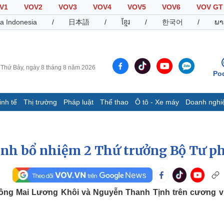
V1
VOV2
VOV3
VOV4
VOV5
VOV6
VOV GT
a Indonesia
/
日本語
/
ខ្មែរ
/
한국어
/
ພາ
Thứ Bảy, ngày 8 tháng 8 năm 2026
Po
inh tế
Thị trường
Pháp luật
Thể thao
Ô tô - Xe máy
Doanh nghi
Thế giới
Multimedia
K
Quan sát
Video
B
ịnh bổ nhiệm 2 Thứ trưởng Bộ Tư p
Cuộc sống đó đây
Ảnh
K
Hồ sơ
E-Magazine
Infographic
ông Mai Lương Khôi và Nguyễn Thanh Tịnh trên cương v
Thể thao
Ô tô - Xe máy
D
Bóng đá
Ô tô
T