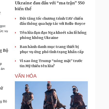
Ukraine đau đầu với “ma trận” 550
biến thể
c
Đức tăng tốc chương trình UAV chiến
đấu thông qua hợp tác với Rolls-Royce
Ngọc
ức vụ
Tên lửa đạn đạo Nga khoét sâu lỗ hổng
phòng không Ukraine
Ban hành danh mục trang thiết bị
g Bộ
phục vụ ứng phó tình trạng khẩn cấp
Vì sao ông Trump “nóng mặt” trước
áp
tin Mỹ thiếu tên lửa?
 án
VĂN HÓA
hứ
ng Bộ