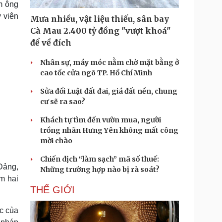
m ông
Doanh nghiệp 24h
Tin Công nghệ
 viên
Doanh nhân
Trải nghiệm
Mưa nhiều, vật liệu thiếu, sân bay
ì cộng đồng
Chuyển đổi số
Cà Mau 2.400 tỷ đồng "vượt khoá"
để về đích
u lịch
Podcast
Nhân sự, máy móc nằm chờ mặt bằng ở
Tư vấn
Câu chuyện thời sự
cao tốc cửa ngõ TP. Hồ Chí Minh
Săn Tour
Đọc truyện đêm khuya
heck-in
Cửa sổ tình yêu
Sửa đổi Luật đất đai, giá đất nền, chung
Kể chuyện cho bé
cư sẽ ra sao?
Hạt giống tâm hồn
Khách tự tìm đến vườn mua, người
trồng nhãn Hưng Yên không mất công
mời chào
Chiến dịch “làm sạch” mã số thuế:
Đảng,
Những trường hợp nào bị rà soát?
m hai
THẾ GIỚI
c của