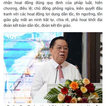
nhận hoạt động đúng quy định của pháp luật, hiến
chương, điều lệ; chủ động phòng ngừa, kiên quyết đấu
tranh với các hoạt động lợi dụng dân tộc, tín ngưỡng, tôn
giáo gây mất an ninh trật tự, chia rẽ, phá hoại khối đại
đoàn kết toàn dân tộc, đoàn kết tôn giáo.
Kinh tế
Thị trường
Bất động sản
Giá vàng
Khởi nghiệp
Tiêu dùng
Tỷ giá
Chứng khoán
Giá cà phê