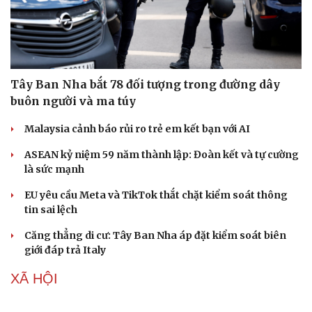
Tây Ban Nha bắt 78 đối tượng trong đường dây
buôn người và ma túy
Malaysia cảnh báo rủi ro trẻ em kết bạn với AI
Doanh nghiệp
Công nghệ
ASEAN kỷ niệm 59 năm thành lập: Đoàn kết và tự cường
Thông tin doanh nghiệp
Sành điệu
là sức mạnh
Doanh nghiệp 24h
Tin Công nghệ
Doanh nhân
Trải nghiệm
EU yêu cầu Meta và TikTok thắt chặt kiểm soát thông
Vì cộng đồng
Chuyển đổi số
tin sai lệch
Căng thẳng di cư: Tây Ban Nha áp đặt kiểm soát biên
giới đáp trả Italy
XÃ HỘI