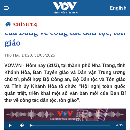
English
Quán triệt, triển khai chủ trương
CHÍNH TRỊ
/
của Đảng về công tác dân tộc, tôn
giáo
Chính trị
Xã hội
Thứ Hai, 14:28, 31/03/2025
Đảng
Tin 24h
VOV.VN - Hôm nay (31/3), tại thành phố Nha Trang, tỉnh
Tổ chức nhân sự
Dự báo thời tiết
Khánh Hòa, Ban Tuyên giáo và Dân vận Trung ương
Quốc hội
Giáo dục
chủ trì, phối hợp Bộ Công an, Bộ Dân tộc và Tôn giáo
Nhận diện sự thật
Dấu ấn VOV
và Tỉnh ủy Khánh Hòa tổ chức "Hội nghị toàn quốc
Việc làm
Biển đảo
quán triệt, triển khai một số văn bản mới của Ban Bí
thư về công tác dân tộc, tôn giáo".
R
-
2:35
L
P
M
o
l
u