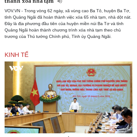
thành xóa nhà tạm
Thể thao
Ô tô - Xe máy
Bóng đá
Ô tô
VOV.VN - Trong vòng 62 ngày, xã vùng cao Ba Tô, huyện Ba Tơ,
Lịch thi đấu bóng đá
Xe máy
tỉnh Quảng Ngãi đã hoàn thành việc xóa 65 nhà tạm, nhà dột nát.
Thế giới thể thao
Tư vấn
Đây là địa phương đầu tiên của huyện miền núi Ba Tơ và tỉnh
eSports
Quảng Ngãi hoàn thành chương trình xóa nhà tạm theo chủ
Hậu trường
trương của Thủ tướng Chính phủ, Tỉnh ủy Quảng Ngãi.
KINH TẾ