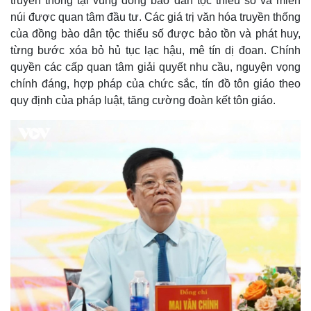
truyền thông tại vùng đồng bào dân tộc thiểu số và miền
Hồ sơ
E-Magazine
núi được quan tâm đầu tư. Các giá trị văn hóa truyền thống
Infographic
của đồng bào dân tộc thiểu số được bảo tồn và phát huy,
từng bước xóa bỏ hủ tục lạc hậu, mê tín dị đoan. Chính
quyền các cấp quan tâm giải quyết nhu cầu, nguyện vọng
chính đáng, hợp pháp của chức sắc, tín đồ tôn giáo theo
quy định của pháp luật, tăng cường đoàn kết tôn giáo.