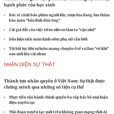
Cà Mau bổ nhiệm 3 phó giám đốc sở
Bổ nhiệm 2 Thứ trưởng Bộ Ngoại giao
Đại tá Lê Hồng Giang giữ chức Phó Giám đốc Công an
Cao Bằng
Sau 1 tháng sáp nhập tổ dân phố: Công nghệ không thể
thay cán bộ đi gặp dân
QUỐC HỘI
Đại biểu Quốc hội: Trao quyền lớn cho
Petrovietnam phải có “hàng rào” kiểm soát
Đề xuất tăng tuổi nghỉ hưu sĩ quan quân đội, tùy đặc thù
từng vị trí
Đại tướng Phan Văn Giang: Cấp phép UAV phải gắn với
định danh để bảo vệ bầu trời