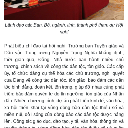
Lãnh đạo các Ban, Bộ, ngành, tỉnh, thành phố tham dự Hội
nghị
Phát biểu chỉ đạo tại hội nghị, Trưởng ban Tuyên giáo và
Dân vận Trung ương Nguyễn Trọng Nghĩa khẳng định,
thời gian qua, Đảng, Nhà nước ban hành nhiều chủ
trương, chính sách về công tác dân tộc, tôn giáo. Các cấp
ủy, tổ chức đảng cụ thể hóa các chủ trương, nghị quyết
của Đảng về công tác dân tộc, tôn giáo, bảo đảm các dân
tộc bình đẳng, đoàn kết, tôn trọng, giúp đỡ nhau cùng phát
triển; bảo đảm quyền tự do tín ngưỡng, tôn giáo của Nhân
dân. Nhiều chương trình, dự án phát triển kinh tế, văn hóa,
xã hội triển khai tại vùng đồng bào dân tộc thiểu số và
Thế giới
Multimedia
miền núi, đời sống của đồng bào các dân tộc được nâng
lên. Công tác giáo dục, đào tạo, y tế, văn hóa, thông tin và
Quan sát
Video
Cuộc sống đó đây
Ảnh