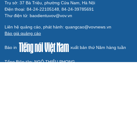
Đồng chí Trần Cẩm Tú: Bộ chỉ số đánh giá công việc
phải đo được kết quả thực chất
Bộ Chính trị: Giải thể hội quần chúng hoạt động kém
hiệu quả, không đúng tôn chỉ
QUỐC HỘI
Đại biểu Quốc hội: Trao quyền lớn cho
Petrovietnam phải có “hàng rào” kiểm soát
Đề xuất tăng tuổi nghỉ hưu sĩ quan quân đội, tùy đặc thù
từng vị trí
Đại tướng Phan Văn Giang: Cấp phép UAV phải gắn với
định danh để bảo vệ bầu trời
ĐBQH đề xuất nhiều giải pháp hoàn thiện Luật phòng
chống vũ khí hủy diệt hàng loạt
Luật Phòng, chống phổ biến vũ khí hủy diệt hàng loạt