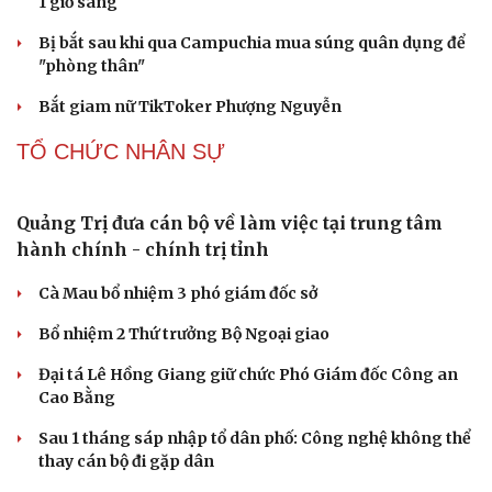
từ trước đến nay
Bảo tàng Tưởng niệm Hòa bình tại Nhật Bản đón lượng
khách kỷ lục
CÔNG NGHỆ
Các nhà khoa học Nhật Bản phát hiện dấu hiệu
của “hạt ma” trong vũ trụ
Vì sao các hãng từ bỏ pin tháo rời trên điện thoại?
Microsoft tăng tốc đầu tư hạ tầng AI tại Ấn Độ
Trung Quốc đưa vào hoạt động cơ sở điện toán AI lớn
nhất thế giới
Meta bị buộc bồi thường 567 triệu USD vì gây hại cho trẻ
em
PHÁP LUẬT