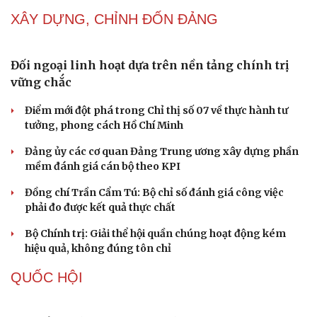
NHẬN DIỆN SỰ THẬT
Thành tựu nhân quyền ở Việt Nam: Sự thật được
Cải chính
chứng minh qua những số liệu cụ thể
Thực tiễn vận hành chính quyền ba cấp bác bỏ mọi luận
điệu xuyên tạc
Thủ đoạn xuyên tạc mới trên không gian mạng thời AI
Tự cảnh giác trước tâm lý đám đông khi dùng mạng xã
hội
Khi mạng xã hội thành nơi phán xử
NHẬN DIỆN SỰ THẬT
Thành tựu nhân quyền ở Việt Nam: Sự thật được
chứng minh qua những số liệu cụ thể