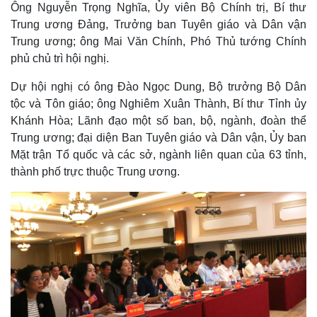
a
Ông Nguyễn Trọng Nghĩa, Ủy viên Bộ Chính trị, Bí thư
a
t
e
d
y
e
e
Trung ương Đảng, Trưởng ban Tuyên giáo và Dân vận
d
m
:
Trung ương; ông Mai Văn Chính, Phó Thủ tướng Chính
3
.
a
9
phủ chủ trì hội nghị.
4
%
i
Dự hội nghị có ông Đào Ngọc Dung, Bộ trưởng Bộ Dân
n
tộc và Tôn giáo; ông Nghiêm Xuân Thành, Bí thư Tỉnh ủy
i
Khánh Hòa; Lãnh đạo một số ban, bộ, ngành, đoàn thể
Trung ương; đại diện Ban Tuyên giáo và Dân vận, Ủy ban
n
Mặt trận Tổ quốc và các sở, ngành liên quan của 63 tỉnh,
g
thành phố trực thuộc Trung ương.
T
i
m
e