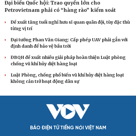
Thực tiễn vận hành chính quyền ba cấp bác bỏ mọi luận
điệu xuyên tạc
Thủ đoạn xuyên tạc mới trên không gian mạng thời AI
Tự cảnh giác trước tâm lý đám đông khi dùng mạng xã
hội
Khi mạng xã hội thành nơi phán xử
XÂY DỰNG, CHỈNH ĐỐN ĐẢNG
Đối ngoại linh hoạt dựa trên nền tảng chính trị
vững chắc
Điểm mới đột phá trong Chỉ thị số 07 về thực hành tư
tưởng, phong cách Hồ Chí Minh
Đảng ủy các cơ quan Đảng Trung ương xây dựng phần
mềm đánh giá cán bộ theo KPI