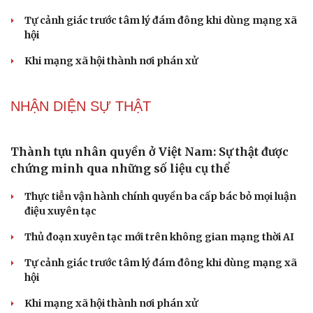
ĐBQH đề xuất nhiều giải pháp hoàn thiện Luật phòng
chống vũ khí hủy diệt hàng loạt
Luật Phòng, chống phổ biến vũ khí hủy diệt hàng loạt
không cản trở hoạt động dân sự
PODCAST
Chính sách giáo dục phải được đo bằng sự tiến bộ,
hạnh phúc của học sinh
Bác sĩ cảnh báo phim người lớn, rượu bia đang âm thầm
bào mòn "bản lĩnh đàn ông"
Cái giá đắt của việc tiêm silicon làm to "cậu nhỏ"
Dấu hiệu tiền mãn kinh sớm phụ nữ cần biết
Tôi bất lực khi vợ luôn mang chuyện ở rể ra làm "vũ khí"
sau mỗi lần cãi nhau