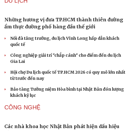
Kho đạn dược và tên lửa chủ lực của Mỹ
Tham vọng robot hóa quân đội, Ukraine đau đầu với
“ma trận” 550 biến thể
Đức tăng tốc chương trình UAV chiến đấu thông qua hợp
tác với Rolls-Royce
Tên lửa đạn đạo Nga khoét sâu lỗ hổng phòng không
Ukraine
Ban hành danh mục trang thiết bị phục vụ ứng phó tình
trạng khẩn cấp
VĂN HÓA
Phó huyện trưởng của Hàn Quốc quảng bá lễ hội
truyền thống ở miền Tây
Phản ứng của Dwayne Johnson khi Moana bị giới phê
bình chê bai