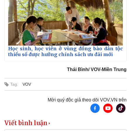
Học sinh, học viên ở vùng đồng bào dân tộc
thiểu số được hưởng chính sách ưu đãi mới
Thái Bình/ VOV-Miền Trung
Tag:
VOV
Pháp luật
Quân sự - Quốc phòng
Vụ án
Vũ khí
Mời quý độc giả theo dõi VOV.VN trên
Tin nóng
Việt Nam
Tư vấn luật
Phân tích
Viết bình luận