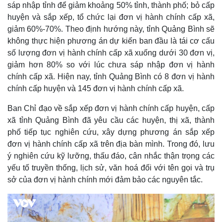
e
sáp nhập tỉnh để giảm khoảng 50% tỉnh, thành phố; bỏ cấp
d
m
:
huyện và sắp xếp, tổ chức lại đơn vị hành chính cấp xã,
1
.
a
6
giảm 60%-70%. Theo định hướng này, tỉnh Quảng Bình sẽ
3
%
không thực hiện phương án dự kiến ban đầu là tái cơ cấu
i
số lượng đơn vị hành chính cấp xã xuống dưới 30 đơn vị,
n
giảm hơn 80% so với lúc chưa sáp nhập đơn vị hành
i
chính cấp xã. Hiện nay, tỉnh Quảng Bình có 8 đơn vị hành
n
chính cấp huyện và 145 đơn vị hành chính cấp xã.
g
Ban Chỉ đạo về sắp xếp đơn vị hành chính cấp huyện, cấp
T
xã tỉnh Quảng Bình đã yêu cầu các huyện, thị xã, thành
i
phố tiếp tục nghiên cứu, xây dựng phương án sắp xếp
đơn vị hành chính cấp xã trên địa bàn mình. Trong đó, lưu
m
ý nghiên cứu kỹ lưỡng, thấu đáo, cân nhắc thận trọng các
e
yếu tố truyền thống, lịch sử, văn hoá đối với tên gọi và trụ
sở của đơn vị hành chính mới đảm bảo các nguyên tắc.