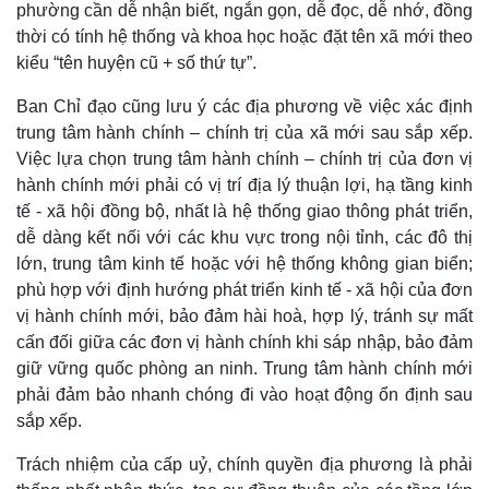
Quan sát
Video
phường cần dễ nhận biết, ngắn gọn, dễ đọc, dễ nhớ, đồng
Cuộc sống đó đây
Ảnh
thời có tính hệ thống và khoa học hoặc đặt tên xã mới theo
Hồ sơ
E-Magazine
kiểu “tên huyện cũ + số thứ tự”.
Infographic
Ban Chỉ đạo cũng lưu ý các địa phương về việc xác định
trung tâm hành chính – chính trị của xã mới sau sắp xếp.
Việc lựa chọn trung tâm hành chính – chính trị của đơn vị
hành chính mới phải có vị trí địa lý thuận lợi, hạ tầng kinh
tế - xã hội đồng bộ, nhất là hệ thống giao thông phát triển,
dễ dàng kết nối với các khu vực trong nội tỉnh, các đô thị
lớn, trung tâm kinh tế hoặc với hệ thống không gian biển;
phù hợp với định hướng phát triển kinh tế - xã hội của đơn
vị hành chính mới, bảo đảm hài hoà, hợp lý, tránh sự mất
cấn đối giữa các đơn vị hành chính khi sáp nhập, bảo đảm
giữ vững quốc phòng an ninh. Trung tâm hành chính mới
phải đảm bảo nhanh chóng đi vào hoạt động ổn định sau
sắp xếp.
Trách nhiệm của cấp uỷ, chính quyền địa phương là phải