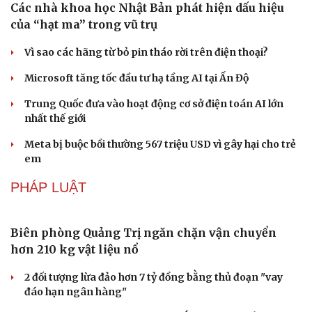
DU LỊCH
Những hương vị đưa TP.HCM thành thiên đường
ẩm thực đường phố hàng đầu thế giới
Nối đà tăng trưởng, du lịch Vĩnh Long hấp dẫn khách
quốc tế
Công nghiệp giải trí "chắp cánh" cho điểm đến du lịch
Gia Lai
Hội chợ Du lịch quốc tế TP.HCM 2026 có quy mô lớn nhất
từ trước đến nay
Bảo tàng Tưởng niệm Hòa bình tại Nhật Bản đón lượng
khách kỷ lục
CÔNG NGHỆ
Các nhà khoa học Nhật Bản phát hiện dấu hiệu