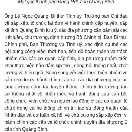
Một góc thành phố Đồng Hới, tỉnh Quảng Bình
Ông Lê Ngọc Quang, Bí thư Tỉnh ủy, Trưởng ban Chỉ đạo
về sắp xếp, tổ chức lại đơn vị hành chính cấp huyện, cấp
xã tỉnh Quảng Bình lưu ý, các địa phương cần bám sát các
Kết luận, chủ trương, định hướng Bộ Chính trị, Ban Bí thư,
Chính phủ, Ban Thường vụ Tỉnh uỷ, xác định cụ thể các
Kinh tế
Thị trường
nội dung công việc, thời hạn, tiến độ hoàn thành và trách
Bất động sản
Giá vàng
nhiệm của các cơ quan cấp tỉnh, địa phương nhằm triển
Khởi nghiệp
Tiêu dùng
khai thực hiện bảo đảm kịp thời, đồng bộ, thống nhất, chất
Tỷ giá
lượng và hiệu quả. Song song với việc thực hiện nhiệm vụ
Chứng khoán
sắp xếp đơn vị hành chính cấp xã, các địa phương tiếp tục
Giá cà phê
tăng cường công tác truyền thông, chính trị tư tưởng, tạo
sự thống nhất về nhận thức và hành động của cán bộ,
công chức, viên chức và người lao động ở các cơ quan, tổ
chức trong cả hệ thống chính trị; tạo sự đồng thuận của
Nhân dân và dư luận xã hội về chủ trương sắp xếp đơn vị
hành chính các cấp và tổ chức chính quyền địa phương 2
cấp tỉnh Quảng Bình.