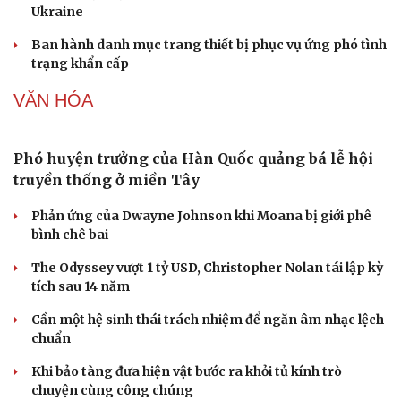
Kho đạn dược và tên lửa chủ lực của Mỹ
Tham vọng robot hóa quân đội, Ukraine đau đầu với
“ma trận” 550 biến thể
Đức tăng tốc chương trình UAV chiến đấu thông qua hợp
tác với Rolls-Royce
Tên lửa đạn đạo Nga khoét sâu lỗ hổng phòng không
Ukraine