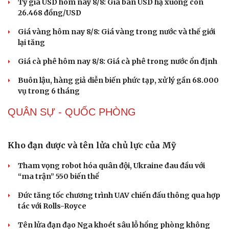
Sức khỏe
Đời sống
Dinh dưỡng - món ngon
Nhà đẹp
Cây thuốc
Blog
Sản phụ khoa
Tình yêu - Gia đình
Nhi khoa
Giá xăng dầu hôm nay 8/8: Giá dầu giảm khi có tín
Nam khoa
hiệu mở lại eo biển Hormuz
Làm đẹp - giảm cân
Phòng mạch online
Tỷ giá USD hôm nay 8/8: Giá bán USD hạ xuống còn
Ăn sạch sống khỏe
26.468 đồng/USD
Giá vàng hôm nay 8/8: Giá vàng trong nước và thế giới
lại tăng
Giá cà phê hôm nay 8/8: Giá cà phê trong nước ổn định
Buôn lậu, hàng giả diễn biến phức tạp, xử lý gần 68.000
vụ trong 6 tháng
QUÂN SỰ - QUỐC PHÒNG