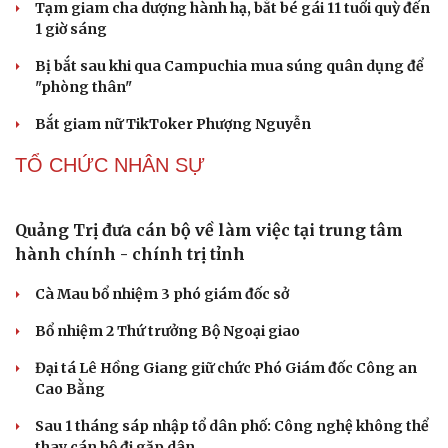
của “hạt ma” trong vũ trụ
Vì sao các hãng từ bỏ pin tháo rời trên điện thoại?
Microsoft tăng tốc đầu tư hạ tầng AI tại Ấn Độ
Trung Quốc đưa vào hoạt động cơ sở điện toán AI lớn
nhất thế giới
Meta bị buộc bồi thường 567 triệu USD vì gây hại cho trẻ
em
PHÁP LUẬT
Biên phòng Quảng Trị ngăn chặn vận chuyển
hơn 210 kg vật liệu nổ
2 đối tượng lừa đảo hơn 7 tỷ đồng bằng thủ đoạn "vay
đáo hạn ngân hàng"
Tạm giam cha dượng hành hạ, bắt bé gái 11 tuổi quỳ đến