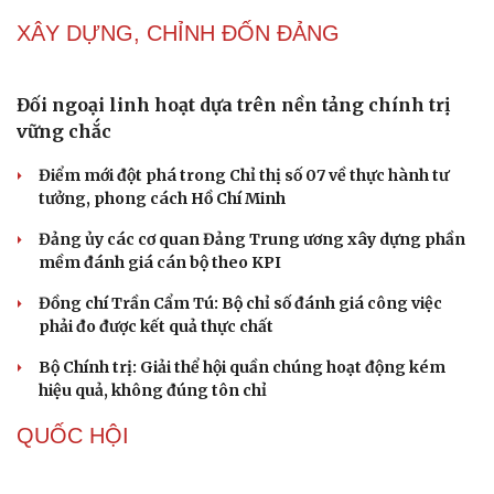
Tự cảnh giác trước tâm lý đám đông khi dùng mạng xã
hội
Khi mạng xã hội thành nơi phán xử
NHẬN DIỆN SỰ THẬT
Thành tựu nhân quyền ở Việt Nam: Sự thật được
chứng minh qua những số liệu cụ thể
Thực tiễn vận hành chính quyền ba cấp bác bỏ mọi luận
điệu xuyên tạc
Thủ đoạn xuyên tạc mới trên không gian mạng thời AI
Tự cảnh giác trước tâm lý đám đông khi dùng mạng xã
hội
Khi mạng xã hội thành nơi phán xử