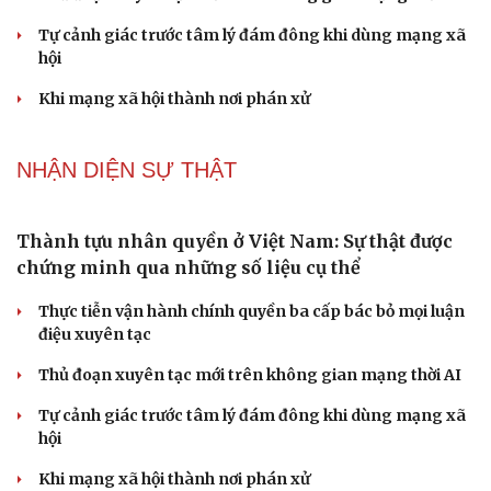
Truyện ngắn: "Bờ sông gió thổi" (Phần đầu)
Chính sách giáo dục phải được đo bằng sự tiến bộ, hạnh
phúc của học sinh
Bác sĩ cảnh báo phim người lớn, rượu bia đang âm thầm
bào mòn "bản lĩnh đàn ông"
Cái giá đắt của việc tiêm silicon làm to "cậu nhỏ"
Dấu hiệu tiền mãn kinh sớm phụ nữ cần biết
NHẬN DIỆN SỰ THẬT
Cải chính
Thành tựu nhân quyền ở Việt Nam: Sự thật được
chứng minh qua những số liệu cụ thể
Thực tiễn vận hành chính quyền ba cấp bác bỏ mọi luận
điệu xuyên tạc
Thủ đoạn xuyên tạc mới trên không gian mạng thời AI