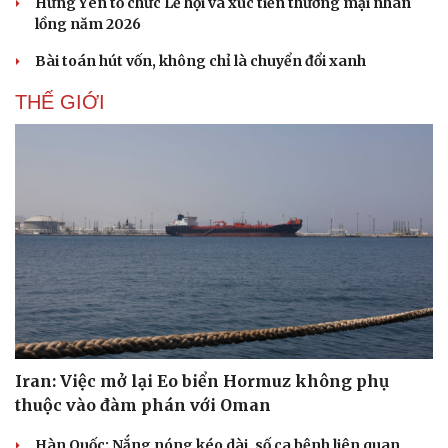
Hưng Yên tổ chức Lễ hội và xúc tiến thương mại nhãn
lồng năm 2026
Bài toán hút vốn, không chỉ là chuyển đổi xanh
THẾ GIỚI
Doanh nghiệp
Công nghệ
Thông tin doanh nghiệp
Sành điệu
Doanh nghiệp 24h
Tin Công nghệ
Iran: Việc mở lại Eo biển Hormuz không phụ
Doanh nhân
Trải nghiệm
thuộc vào đàm phán với Oman
Vì cộng đồng
Chuyển đổi số
Hàn Quốc: Nắng nóng kéo dài, số ca bệnh liên quan