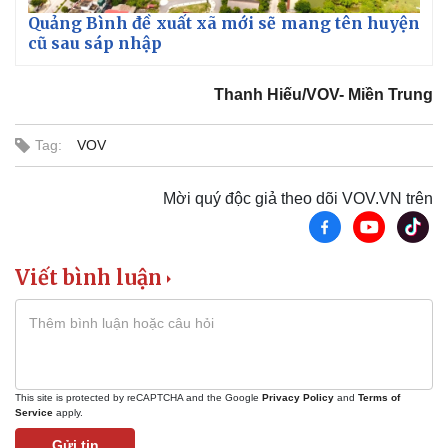
Quảng Bình đề xuất xã mới sẽ mang tên huyện
cũ sau sáp nhập
Thanh Hiếu/VOV- Miền Trung
Tag:
VOV
Mời quý độc giả theo dõi VOV.VN trên
Viết bình luận
Pháp luật
Quân sự - Quốc phòng
This site is protected by reCAPTCHA and the Google
Privacy Policy
and
Terms of
Vụ án
Vũ khí
Service
apply.
Tin nóng
Việt Nam
Gửi tin
Tư vấn luật
Phân tích