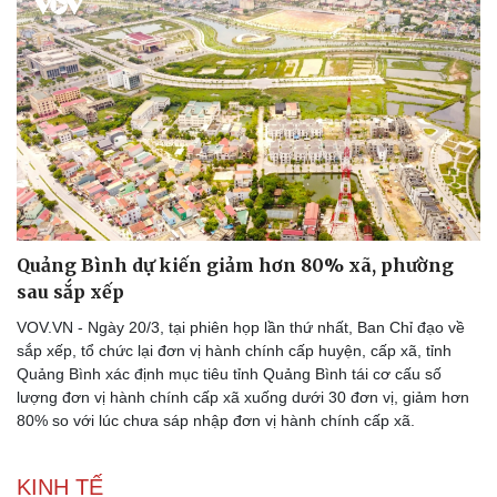
Thể thao
Ô tô - Xe máy
Bóng đá
Ô tô
Lịch thi đấu bóng đá
Xe máy
Thế giới thể thao
Tư vấn
eSports
Hậu trường
Quảng Bình dự kiến giảm hơn 80% xã, phường
sau sắp xếp
VOV.VN - Ngày 20/3, tại phiên họp lần thứ nhất, Ban Chỉ đạo về
sắp xếp, tổ chức lại đơn vị hành chính cấp huyện, cấp xã, tỉnh
Quảng Bình xác định mục tiêu tỉnh Quảng Bình tái cơ cấu số
lượng đơn vị hành chính cấp xã xuống dưới 30 đơn vị, giảm hơn
80% so với lúc chưa sáp nhập đơn vị hành chính cấp xã.
KINH TẾ