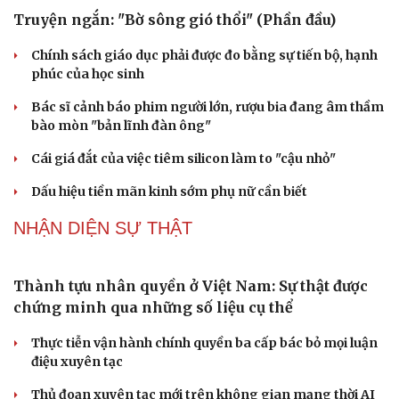
QUỐC HỘI
Đại biểu Quốc hội: Trao quyền lớn cho
Petrovietnam phải có “hàng rào” kiểm soát
Đề xuất tăng tuổi nghỉ hưu sĩ quan quân đội, tùy đặc thù
từng vị trí
Đại tướng Phan Văn Giang: Cấp phép UAV phải gắn với
định danh để bảo vệ bầu trời
ĐBQH đề xuất nhiều giải pháp hoàn thiện Luật phòng
chống vũ khí hủy diệt hàng loạt
Luật Phòng, chống phổ biến vũ khí hủy diệt hàng loạt
không cản trở hoạt động dân sự
PODCAST