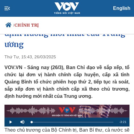
English
Quảng Bình: Sắp xếp xã theo
CHÍNH TRỊ
/
định hướng mới nhất của Trung
ương
Chính trị
Xã hội
Thứ Tư, 15:43, 26/03/2025
Đảng
Tin 24h
VOV.VN - Sáng nay (26/3), Ban Chỉ đạo về sắp xếp, tổ
Tổ chức nhân sự
Dự báo thời tiết
chức lại đơn vị hành chính cấp huyện, cấp xã tỉnh
Quốc hội
Giáo dục
Quảng Bình tổ chức phiên họp thứ 2, tiếp tục rà soát,
Nhận diện sự thật
Dấu ấn VOV
sắp xếp đơn vị hành chính cấp xã theo chủ trương,
Việc làm
Biển đảo
định hướng mới nhất của Trung ương.
R
-
3:21
L
P
M
o
l
u
a
Theo chủ trương của Bộ Chính trị, Ban Bí thư, cả nước sẽ
a
t
e
d
y
e