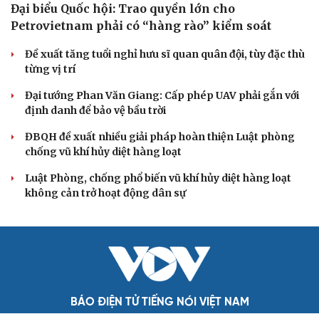
XÂY DỰNG, CHỈNH ĐỐN ĐẢNG
Đối ngoại linh hoạt dựa trên nền tảng chính trị
vững chắc
Điểm mới đột phá trong Chỉ thị số 07 về thực hành tư
tưởng, phong cách Hồ Chí Minh
Đảng ủy các cơ quan Đảng Trung ương xây dựng phần
mềm đánh giá cán bộ theo KPI
Đồng chí Trần Cẩm Tú: Bộ chỉ số đánh giá công việc
phải đo được kết quả thực chất
Bộ Chính trị: Giải thể hội quần chúng hoạt động kém
hiệu quả, không đúng tôn chỉ
QUỐC HỘI
Đại biểu Quốc hội: Trao quyền lớn cho