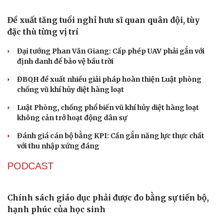
Nóng 24h ngày 8/8: Công an làm việc với bảo mẫu bạo
hành trẻ ở TP.HCM
TỔ CHỨC NHÂN SỰ
Du lịch
Podcast
Quảng Trị đưa cán bộ về làm việc tại trung tâm
Tư vấn
Câu chuyện thời sự
hành chính - chính trị tỉnh
Săn Tour
Đọc truyện đêm khuya
check-in
Cửa sổ tình yêu
Cà Mau bổ nhiệm 3 phó giám đốc sở
Kể chuyện cho bé
Hạt giống tâm hồn
Bổ nhiệm 2 Thứ trưởng Bộ Ngoại giao
Đại tá Lê Hồng Giang giữ chức Phó Giám đốc Công an
Cao Bằng
Sau 1 tháng sáp nhập tổ dân phố: Công nghệ không thể
thay cán bộ đi gặp dân
QUỐC HỘI