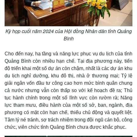
Kỳ họp cuối năm 2024 của Hội đồng Nhân dân tỉnh Quảng
Bình
Cho đến nay, hạ tầng và năng lực phục vụ du lịch của tỉnh
Quảng Bình còn nhiều hạn chế. Tại địa phương này, tiến
độ triển khai một số dự án còn chậm, nhất là các dự án khu
du lịch nghỉ dưỡng, khu đô thị, nhà ở thương mại; Tỷ lệ
giải ngân vốn đầu tư công cao hơn mức bình quân chung
cả nước nhưng vẫn còn thấp so với kế hoạch đề ra; Thủ
tục hành chính trong một số lĩnh vực còn rườm rà; Năng
lực tham mưu, điều hành của một số sở, ban, ngành, địa
phương có mặt còn hạn chế, thiếu chủ động và quyết liệt.
Thế giới
Multimedia
Tâm lý né tránh, sợ trách nhiệm trong đội ngũ cán bộ, công
Quan sát
Video
chức, viên chức tỉnh Quảng Bình chưa được khắc phục.
Cuộc sống đó đây
Ảnh
Hồ sơ
E-Magazine