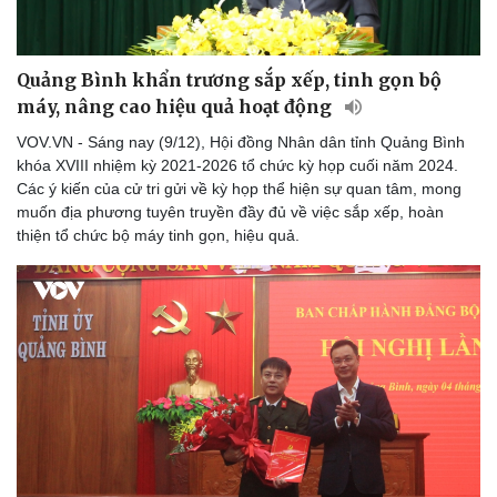
Quảng Bình khẩn trương sắp xếp, tinh gọn bộ
máy, nâng cao hiệu quả hoạt động
VOV.VN - Sáng nay (9/12), Hội đồng Nhân dân tỉnh Quảng Bình
khóa XVIII nhiệm kỳ 2021-2026 tổ chức kỳ họp cuối năm 2024.
Các ý kiến của cử tri gửi về kỳ họp thể hiện sự quan tâm, mong
muốn địa phương tuyên truyền đầy đủ về việc sắp xếp, hoàn
thiện tổ chức bộ máy tinh gọn, hiệu quả.
Pháp luật
Quân sự - Quốc phòng
Vụ án
Vũ khí
Tin nóng
Việt Nam
Tư vấn luật
Phân tích