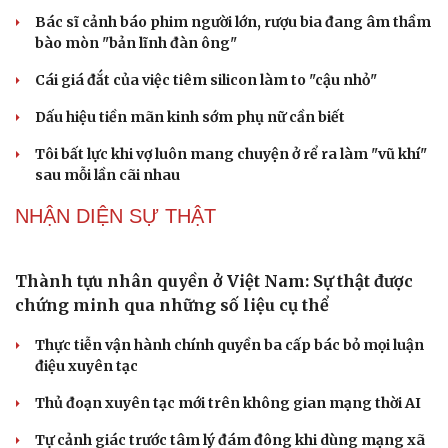
Đề xuất tăng tuổi nghỉ hưu sĩ quan quân đội, tùy
đặc thù từng vị trí
Đại tướng Phan Văn Giang: Cấp phép UAV phải gắn với
định danh để bảo vệ bầu trời
ĐBQH đề xuất nhiều giải pháp hoàn thiện Luật phòng
chống vũ khí hủy diệt hàng loạt
Luật Phòng, chống phổ biến vũ khí hủy diệt hàng loạt
không cản trở hoạt động dân sự
Đánh giá cán bộ bằng KPI: Cần gắn năng lực thực chất
với thu nhập xứng đáng
PODCAST
Chính sách giáo dục phải được đo bằng sự tiến bộ,
hạnh phúc của học sinh