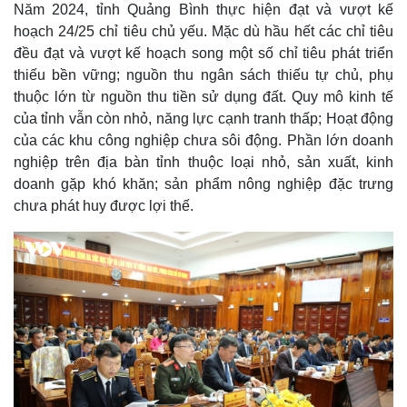
e
Năm 2024, tỉnh Quảng Bình thực hiện đạt và vượt kế
d
m
:
hoạch 24/25 chỉ tiêu chủ yếu. Mặc dù hầu hết các chỉ tiêu
5
.
a
7
đều đạt và vượt kế hoạch song một số chỉ tiêu phát triển
2
%
thiếu bền vững; nguồn thu ngân sách thiếu tự chủ, phụ
i
thuộc lớn từ nguồn thu tiền sử dụng đất. Quy mô kinh tế
n
của tỉnh vẫn còn nhỏ, năng lực cạnh tranh thấp; Hoạt động
i
của các khu công nghiệp chưa sôi động. Phần lớn doanh
n
nghiệp trên địa bàn tỉnh thuộc loại nhỏ, sản xuất, kinh
doanh gặp khó khăn; sản phẩm nông nghiệp đặc trưng
g
chưa phát huy được lợi thế.
T
i
m
e