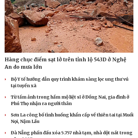
Doanh nghiệp
Công nghệ
Thông tin doanh nghiệp
Sành điệu
Doanh nghiệp 24h
Tin Công nghệ
Doanh nhân
Trải nghiệm
Vì cộng đồng
Chuyển đổi số
Hàng chục điểm sạt lở trên tỉnh lộ 543D ở Nghệ
An do mưa lớn
Bộ Y tế hướng dẫn quy trình khám sàng lọc ung thư vú
tại tuyến xã
Từ tấm ảnh trong hầm mộ liệt sĩ ở Đồng Nai, gia đình ở
Phú Thọ nhận ra người thân
Sơn La công bố tình huống khẩn cấp về thiên tai tại Muổi
Nọi, Nậm Lầu
Đà Nẵng phấn đấu xóa 5.757 nhà tạm, nhà dột nát trong