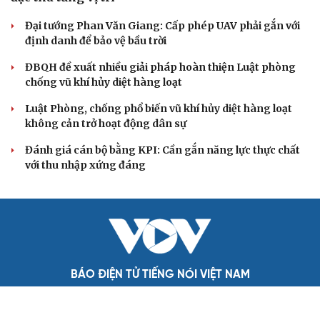
Đối ngoại linh hoạt dựa trên nền tảng chính trị
vững chắc
Điểm mới đột phá trong Chỉ thị số 07 về thực hành tư
tưởng, phong cách Hồ Chí Minh
Đảng ủy các cơ quan Đảng Trung ương xây dựng phần
mềm đánh giá cán bộ theo KPI
Đồng chí Trần Cẩm Tú: Bộ chỉ số đánh giá công việc
phải đo được kết quả thực chất
Bộ Chính trị: Giải thể hội quần chúng hoạt động kém
hiệu quả, không đúng tôn chỉ
QUỐC HỘI
Đề xuất tăng tuổi nghỉ hưu sĩ quan quân đội, tùy
đặc thù từng vị trí