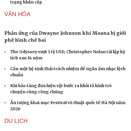
Tham vọng robot hóa quân đội, Ukraine đau đầu với
“ma trận” 550 biến thể
Đức tăng tốc chương trình UAV chiến đấu thông qua hợp
tác với Rolls-Royce
Tên lửa đạn đạo Nga khoét sâu lỗ hổng phòng không
Ukraine
Ban hành danh mục trang thiết bị phục vụ ứng phó tình
trạng khẩn cấp
VĂN HÓA