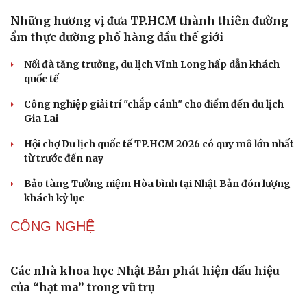
Phản ứng của Dwayne Johnson khi Moana bị giới
phê bình chê bai
The Odyssey vượt 1 tỷ USD, Christopher Nolan tái lập kỳ
tích sau 14 năm
Cần một hệ sinh thái trách nhiệm để ngăn âm nhạc lệch
chuẩn
Khi bảo tàng đưa hiện vật bước ra khỏi tủ kính trò
chuyện cùng công chúng
Ấn tượng khai mạc Festival võ thuật quốc tế Hà Nội năm
2026
DU LỊCH
Văn hóa
Giải trí