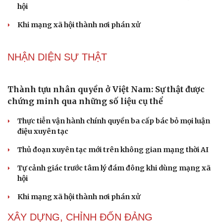
Bác sĩ cảnh báo phim người lớn, rượu bia đang âm thầm
bào mòn "bản lĩnh đàn ông"
Cái giá đắt của việc tiêm silicon làm to "cậu nhỏ"
Dấu hiệu tiền mãn kinh sớm phụ nữ cần biết
Tôi bất lực khi vợ luôn mang chuyện ở rể ra làm "vũ khí"
sau mỗi lần cãi nhau
NHẬN DIỆN SỰ THẬT
Thành tựu nhân quyền ở Việt Nam: Sự thật được
chứng minh qua những số liệu cụ thể
Cải chính
Thực tiễn vận hành chính quyền ba cấp bác bỏ mọi luận
điệu xuyên tạc
Thủ đoạn xuyên tạc mới trên không gian mạng thời AI
Tự cảnh giác trước tâm lý đám đông khi dùng mạng xã
hội