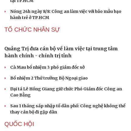
Microsoft tăng tốc đầu tư hạ tầng AI tại Ấn Độ
Trung Quốc đưa vào hoạt động cơ sở điện toán AI lớn
nhất thế giới
Meta bị buộc bồi thường 567 triệu USD vì gây hại cho trẻ
em
PHÁP LUẬT
Bị bắt sau khi qua Campuchia mua súng quân
dụng để "phòng thân"
Bắt giam nữ TikToker Phượng Nguyễn
Khởi tố vụ án buôn bán hàng nghìn sản phẩm giả mạo
thương hiệu
Bắt khẩn cấp bảo mẫu trong vụ hai trẻ nhỏ bị bạo hành
tại TP.HCM