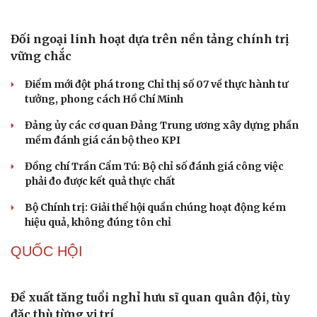
Khi mạng xã hội thành nơi phán xử
NHẬN DIỆN SỰ THẬT
Thành tựu nhân quyền ở Việt Nam: Sự thật được
chứng minh qua những số liệu cụ thể
Thực tiễn vận hành chính quyền ba cấp bác bỏ mọi luận
điệu xuyên tạc
Thủ đoạn xuyên tạc mới trên không gian mạng thời AI
Tự cảnh giác trước tâm lý đám đông khi dùng mạng xã
hội
Khi mạng xã hội thành nơi phán xử
XÂY DỰNG, CHỈNH ĐỐN ĐẢNG