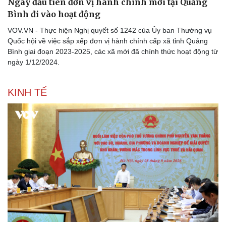
Ngày đầu tiên đơn vị hành chính mới tại Quảng
Bình đi vào hoạt động
VOV.VN - Thực hiện Nghị quyết số 1242 của Ủy ban Thường vụ
Quốc hội về việc sắp xếp đơn vị hành chính cấp xã tỉnh Quảng
Bình giai đoạn 2023-2025, các xã mới đã chính thức hoạt động từ
ngày 1/12/2024.
KINH TẾ
Thể thao
Ô tô - Xe máy
Bóng đá
Ô tô
Lịch thi đấu bóng đá
Xe máy
Thế giới thể thao
Tư vấn
eSports