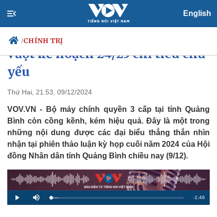
English
Quảng Bình thực hiện đạt và
CHÍNH TRỊ
/
vượt kế hoạch 24/25 chỉ tiêu chủ
yếu
Chính trị
Xã hội
Thứ Hai, 21:53, 09/12/2024
Đảng
Tin 24h
VOV.VN - Bộ máy chính quyền 3 cấp tại tỉnh Quảng
Tổ chức nhân sự
Dự báo thời tiết
Bình còn cồng kềnh, kém hiệu quả. Đây là một trong
Quốc hội
Giáo dục
những nội dung được các đại biểu thẳng thắn nhìn
Nhận diện sự thật
Dấu ấn VOV
nhận tại phiên thảo luận kỳ họp cuối năm 2024 của Hội
Việc làm
Biển đảo
đồng Nhân dân tỉnh Quảng Bình chiều nay (9/12).
R
-
1:46
L
P
M
o
l
u
a
a
t
e
d
y
e