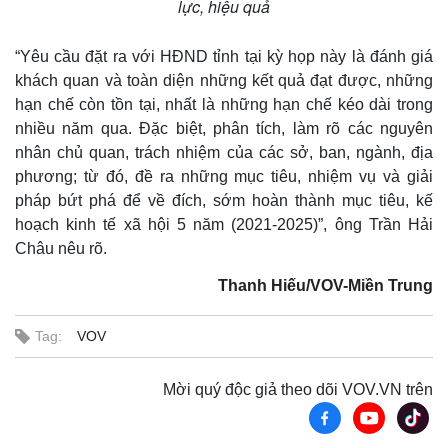
lực, hiệu quả
“Yêu cầu đặt ra với HĐND tỉnh tại kỳ họp này là đánh giá
Kinh tế
Thị trường
khách quan và toàn diện những kết quả đạt được, những
Bất động sản
Giá vàng
hạn chế còn tồn tại, nhất là những hạn chế kéo dài trong
Khởi nghiệp
Tiêu dùng
nhiều năm qua. Đặc biệt, phân tích, làm rõ các nguyên
Tỷ giá
nhân chủ quan, trách nhiệm của các sở, ban, ngành, địa
Chứng khoán
phương; từ đó, đề ra những mục tiêu, nhiệm vụ và giải
Giá cà phê
pháp bứt phá để về đích, sớm hoàn thành mục tiêu, kế
hoạch kinh tế xã hội 5 năm (2021-2025)”, ông Trần Hải
Châu nêu rõ.
Thanh Hiếu/VOV-Miền Trung
Tag:
VOV
Mời quý độc giả theo dõi VOV.VN trên