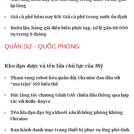
lại tăng
Giá cà phê hôm nay 8/8: Giá cà phê trong nước ổn định
Buôn lậu, hàng giả diễn biến phức tạp, xử lý gần 68.000
vụ trong 6 tháng
QUÂN SỰ - QUỐC PHÒNG
Sức khỏe
Đời sống
Dinh dưỡng - món ngon
Nhà đẹp
Cây thuốc
Blog
Sản phụ khoa
Tình yêu - Gia đình
Nhi khoa
Nam khoa
Làm đẹp - giảm cân
Phòng mạch online
Ăn sạch sống khỏe
Kho đạn dược và tên lửa chủ lực của Mỹ