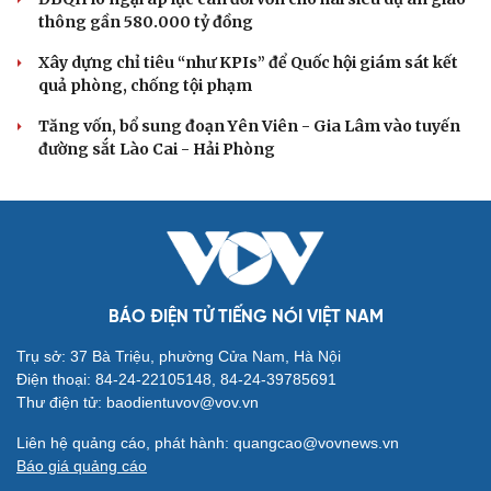
hội
Khi mạng xã hội thành nơi phán xử
XÂY DỰNG, CHỈNH ĐỐN ĐẢNG
Đồng chí Trần Cẩm Tú: Bộ chỉ số đánh giá công
việc phải đo được kết quả thực chất
Bộ Chính trị: Giải thể hội quần chúng hoạt động kém
hiệu quả, không đúng tôn chỉ
Quy định số 207: Siết trách nhiệm đảng viên khi sử dụng
mạng xã hội
Thành Lập Ban Chỉ đạo TW về tổng kết thực tiễn,
nghiên cứu sửa Điều lệ Đảng
Công tác dư luận xã hội góp phần củng cố "thế trận lòng
dân"