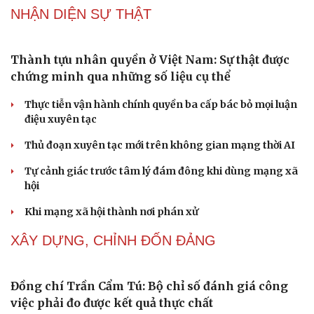
Lời đề nghị của người tình trẻ về chuyện có con
chung khiến tôi bế tắc ở tuổi 80
Du lịch biển Việt Nam: Muốn bứt phá phải vượt khỏi lợi
thế tự nhiên
Vì một phút buông thả sau hơi men, tôi bàng hoàng
phát hiện mắc bệnh tình dục
Ranh giới mong manh giữa hài hước và phản cảm
“Đô thị xanh - từ yêu cầu thích ứng đến động lực phát
triển”
NHẬN DIỆN SỰ THẬT
Cải chính
Thành tựu nhân quyền ở Việt Nam: Sự thật được
chứng minh qua những số liệu cụ thể
Thực tiễn vận hành chính quyền ba cấp bác bỏ mọi luận