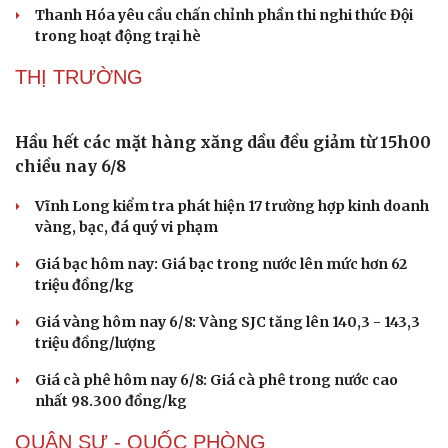
Thanh Hóa quyết liệt gỡ điểm nghẽn chuyển đổi
số
285 nhóm trẻ, lớp mầm non ở TP.HCM có thể đóng cửa
Công an xã ở Thanh Hóa giúp nhận lại 120 triệu chuyển
nhầm
Cẩn trọng khi di chuyển trên đèo Chiềng Pấc, QL6, Sơn
La
Thanh Hóa yêu cầu chấn chỉnh phần thi nghi thức Đội
trong hoạt động trại hè
THỊ TRƯỜNG