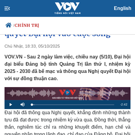
English
Quảng Trị khẩn trương đưa Nghị
CHÍNH TRỊ
/
quyết Đại hội vào cuộc sống
Chủ Nhật, 18:33, 05/10/2025
VOV.VN - Sau 2 ngày làm việc, chiều nay (5/10), Đại hội
Chính trị
Xã hội
đại biểu Đảng bộ tỉnh Quảng Trị lần thứ I, nhiệm kỳ
Đảng
Tin 24h
2025 - 2030 đã bế mạc và thông qua Nghị quyết Đại hội
Tổ chức nhân sự
Dự báo thời tiết
Quốc hội
Giáo dục
với sự đồng thuận cao.
Nhận diện sự thật
Dấu ấn VOV
Việc làm
Biển đảo
R
-
2:42
L
P
M
o
l
u
a
Đại hội đã thông qua Nghị quyết, khẳng định những thành
a
t
e
d
y
e
e
tựu đã đạt được trong nhiệm kỳ vừa qua. Đồng thời, thẳng
d
m
:
thắn, nghiêm túc chỉ ra những khuyết điểm, hạn chế và
3
.
a
7
nguyên nhân trong lãnh đạo, chỉ đạo của Đảng bộ. Đại hội