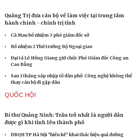
công viên
Nguy cơ mất tài khoản Microsoft chỉ vì kết nối mạng Wi-
Fi khách sạn
Một việc nhiều gia đình bỏ quên có thể khiến điện mặt
trời giảm tới 40% hiệu suất
Trung Quốc tăng tốc tự chủ chip tiên tiến với kế hoạch
đầy tham vọng
Phú Thọ ký hợp tác với nhiều bộ, ngành trong thực hiện
Nghị quyết 57
PHÁP LUẬT
Test ma túy ngay tại nơi làm việc, phát hiện 3
công nhân dương tính
Khởi tố chủ tịch công ty "nổ" sở hữu hàng chục tỉ Euro