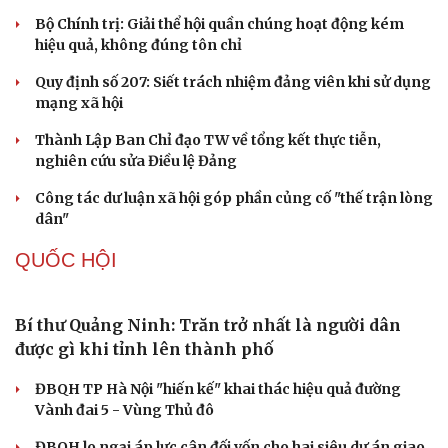
điệu xuyên tạc
Thủ đoạn xuyên tạc mới trên không gian mạng thời AI
Tự cảnh giác trước tâm lý đám đông khi dùng mạng xã
hội
Khi mạng xã hội thành nơi phán xử
NHẬN DIỆN SỰ THẬT
Thành tựu nhân quyền ở Việt Nam: Sự thật được
chứng minh qua những số liệu cụ thể
Thực tiễn vận hành chính quyền ba cấp bác bỏ mọi luận
điệu xuyên tạc
Thủ đoạn xuyên tạc mới trên không gian mạng thời AI
Tự cảnh giác trước tâm lý đám đông khi dùng mạng xã