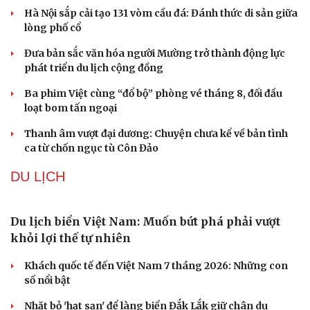
Mỹ sẽ có học thuyết hạt nhân mới đối phó với
Trung Quốc và Nga
Iran tranh thủ “khoảng ngừng” giao tranh với Mỹ để
củng cố sức mạnh quân sự
Công bố Quyết định thành lập Tiểu đoàn Hỗn hợp Lý
Sơn, tỉnh Quảng Ngãi
Tàu ngầm Nga "mặc áo giáp” để đối phó UAV Ukraine