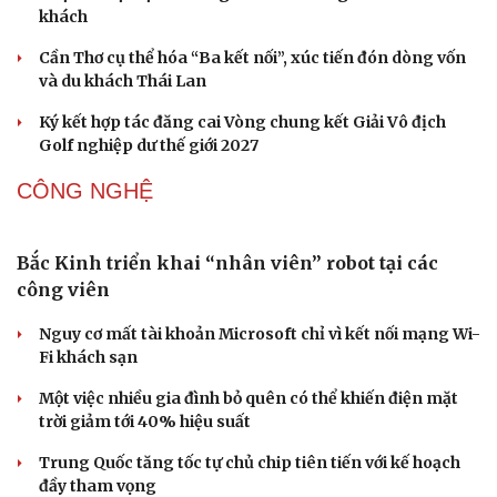
Thủ đô Moscow của Nga tăng cường phòng thủ trước
nguy cơ UAV tấn công
VĂN HÓA
Từ vụ MCK gỡ 19 ca khúc: Không thể gây sốc rồi
chỉ xin lỗi là xong
Hà Nội sắp cải tạo 131 vòm cầu đá: Đánh thức di sản giữa
lòng phố cổ
Đưa bản sắc văn hóa người Mường trở thành động lực
phát triển du lịch cộng đồng
Ba phim Việt cùng “đổ bộ” phòng vé tháng 8, đối đầu
loạt bom tấn ngoại
Thanh âm vượt đại dương: Chuyện chưa kể về bản tình
Văn hóa
Giải trí
ca từ chốn ngục tù Côn Đảo
Sân khấu - Điện ảnh
Nghệ sĩ
Văn học
Thời trang