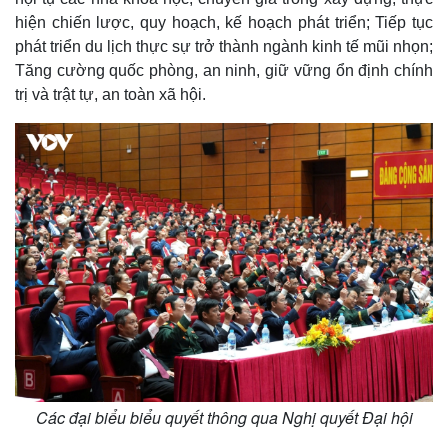
Quan sát
Video
hiện chiến lược, quy hoạch, kế hoạch phát triển; Tiếp tục
Cuộc sống đó đây
Ảnh
phát triển du lịch thực sự trở thành ngành kinh tế mũi nhọn;
Hồ sơ
E-Magazine
Tăng cường quốc phòng, an ninh, giữ vững ổn định chính
Infographic
trị và trật tự, an toàn xã hội.
Các đại biểu biểu quyết thông qua Nghị quyết Đại hội