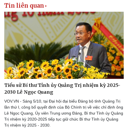
Tin nóng
Việt Nam
Tin liên quan
Tư vấn luật
Phân tích
Tiểu sử Bí thư Tỉnh ủy Quảng Trị nhiệm kỳ 2025-
2030 Lê Ngọc Quang
VOV.VN - Sáng 5/10, tại Đại hội đại biểu Đảng bộ tỉnh Quảng Trị
lần thứ I, công bố quyết định của Bộ Chính trị về việc chỉ định ông
Lê Ngọc Quang, Ủy viên Trung ương Đảng, Bí thư Tỉnh ủy Quảng
Trị nhiệm kỳ 2020-2025 tiếp tục giữ chức Bí thư Tỉnh ủy Quảng
Trị nhiệm kỳ 2025 - 2030.