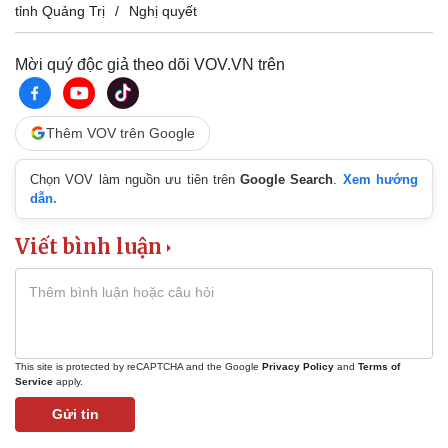
tỉnh Quảng Trị
Nghị quyết
Mời quý độc giả theo dõi VOV.VN trên
Thêm VOV trên Google
Chọn VOV làm nguồn ưu tiên trên
Google Search
.
Xem hướng
dẫn.
Viết bình luận
This site is protected by reCAPTCHA and the Google
Privacy Policy
and
Terms of
Service
apply.
Pháp luật
Quân sự - Quốc phòng
Gửi tin
Vụ án
Vũ khí