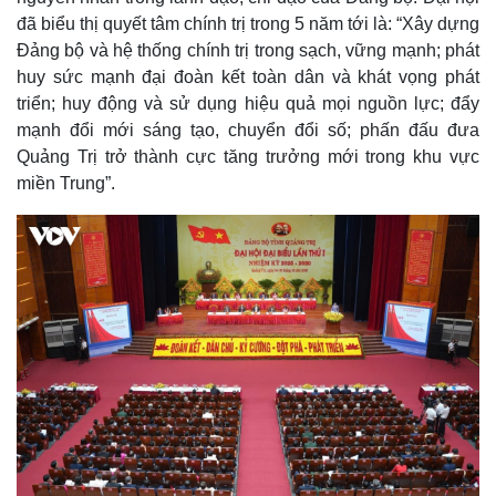
7
%
đã biểu thị quyết tâm chính trị trong 5 năm tới là: “Xây dựng
i
Đảng bộ và hệ thống chính trị trong sạch, vững mạnh; phát
n
huy sức mạnh đại đoàn kết toàn dân và khát vọng phát
i
triển; huy động và sử dụng hiệu quả mọi nguồn lực; đẩy
n
mạnh đổi mới sáng tạo, chuyển đổi số; phấn đấu đưa
Quảng Trị trở thành cực tăng trưởng mới trong khu vực
g
miền Trung”.
T
i
m
e