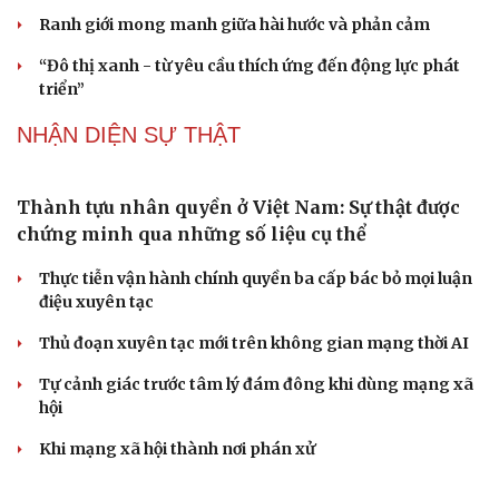
thay cán bộ đi gặp dân
QUỐC HỘI
Bí thư Quảng Ninh: Trăn trở nhất là người dân
được gì khi tỉnh lên thành phố
ĐBQH TP Hà Nội "hiến kế" khai thác hiệu quả đường
Vành đai 5 - Vùng Thủ đô
ĐBQH lo ngại áp lực cân đối vốn cho hai siêu dự án giao
thông gần 580.000 tỷ đồng
Xây dựng chỉ tiêu “như KPIs” để Quốc hội giám sát kết
quả phòng, chống tội phạm
Tăng vốn, bổ sung đoạn Yên Viên - Gia Lâm vào tuyến
đường sắt Lào Cai - Hải Phòng
PODCAST