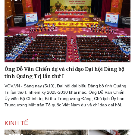
Thể thao
Ô tô - Xe máy
Bóng đá
Ô tô
Lịch thi đấu bóng đá
Xe máy
Thế giới thể thao
Tư vấn
eSports
Ông Đỗ Văn Chiến dự và chỉ đạo Đại hội Đảng bộ
Hậu trường
tỉnh Quảng Trị lần thứ I
VOV.VN - Sáng nay (5/10), Đại hội đại biểu Đảng bộ tỉnh Quảng
Trị lần thứ I, nhiệm kỳ 2025-2030 khai mạc. Ông Đỗ Văn Chiến,
Ủy viên Bộ Chính trị, Bí thư Trung ương Đảng, Chủ tịch Ủy ban
Trung ương Mặt trận Tổ quốc Việt Nam dự và chỉ đạo đại hội.
KINH TẾ