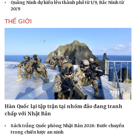
Quảng Ninh dự kiến lên thành phố từ 1/9, Bắc Ninh từ
20/9
THẾ GIỚI
Hàn Quốc lại tập trận tại nhóm đảo đang tranh
Doanh nghiệp
Công nghệ
chấp với Nhật Bản
Thông tin doanh nghiệp
Sành điệu
Doanh nghiệp 24h
Tin Công nghệ
Sách trắng Quốc phòng Nhật Bản 2026: Bước chuyển
Doanh nhân
Trải nghiệm
trong chiến lược an ninh
Vì cộng đồng
Chuyển đổi số