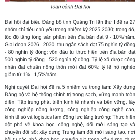
Toàn cảnh Đại hội
Đại hội đại biểu Đảng bộ tỉnh Quảng Trị lần thứ I đề ra 27
nhóm chỉ tiêu chủ yếu trong nhiệm kỳ 2025-2030; trong đó,
tốc độ tăng tổng sản phẩm trên địa bàn đạt 9 - 10%/năm.
Giai đoạn 2026 - 2030, thu ngân sách đạt 75 nghìn tỷ đồng
- 80 nghìn tỷ đồng; vốn đầu tư thực hiện trên địa bàn đạt
500 nghìn tỷ đồng - 520 nghìn tỷ đồng. Tỷ lệ xã được công
nhận đạt chuẩn nông thôn mới đạt 60%; tỷ lệ hộ nghèo
giảm từ 1% - 1,5%/năm.
Nghị quyết Đại hội đề ra 5 nhiệm vụ trọng tâm: Xây dựng
Đảng bộ và hệ thống chính trị trong sạch, vững mạnh toàn
diện; Tập trung phát triển kinh tế nhanh và bền vững, lấy
công nghiệp năng lượng, công nghiệp công nghệ cao,
kinh tế số và logistics làm động lực tăng trưởng; Thực hiện
đột phá về khoa học, công nghệ, đổi mới sáng tạo và
chuyển đổi số; xây dựng Trung tâm đổi mới sáng tạo, nơi
Thế giới
Multimedia
hội tụ các nhà khoa học, chuyên gia trong xây dựng, thực