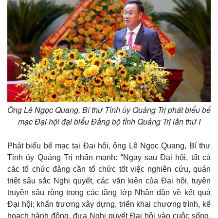
Kinh tế
Thị trường
Bất động sản
Giá vàng
Ông Lê Ngọc Quang, Bí thư Tỉnh ủy Quảng Trị phát biểu bế
Khởi nghiệp
Tiêu dùng
mạc Đại hội đại biểu Đảng bộ tỉnh Quảng Trị lần thứ I
Tỷ giá
Chứng khoán
Giá cà phê
Phát biểu bế mạc tại Đại hội, ông Lê Ngọc Quang, Bí thư
Tỉnh ủy Quảng Trị nhấn mạnh: “Ngay sau Đại hội, tất cả
các tổ chức đảng cần tổ chức tốt việc nghiên cứu, quán
triệt sâu sắc Nghị quyết, các văn kiện của Đại hội, tuyên
truyền sâu rộng trong các tầng lớp Nhân dân về kết quả
Đại hội; khẩn trương xây dựng, triển khai chương trình, kế
hoạch hành động, đưa Nghị quyết Đại hội vào cuộc sống,