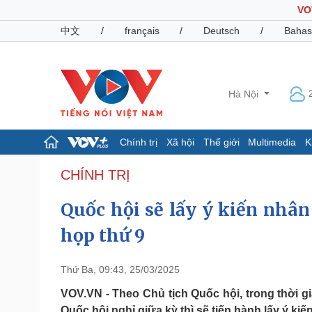
VO
中文
/
français
/
Deutsch
/
Bahas
Hà Nội
Chính trị
Xã hội
Thế giới
Multimedia
K
Chính trị
Xã hội
CHÍNH TRỊ
Đảng
Tin 24h
Quốc hội sẽ lấy ý kiến nhân
Tổ chức nhân sự
Dự báo thời tiết
Quốc hội
Giáo dục
họp thứ 9
Nhận diện sự thật
Dấu ấn VOV
Việc làm
Biển đảo
Thứ Ba, 09:43, 25/03/2025
Pháp luật
Quân sự - Quốc phòng
VOV.VN - Theo Chủ tịch Quốc hội, trong thời gi
Vụ án
Vũ khí
Quốc hội nghỉ giữa kỳ thì sẽ tiến hành lấy ý ki