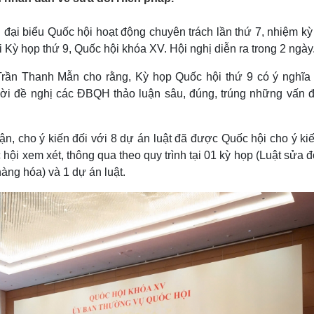
Lịch thi đấu bóng đá
Xe máy
Thế giới thể thao
Tư vấn
ị đại biểu Quốc hội hoạt động chuyên trách lần thứ 7, nhiệm k
eSports
V
i Kỳ họp thứ 9, Quốc hội khóa XV. Hội nghị diễn ra trong 2 ngày
Hậu trường
 Trần Thanh Mẫn cho rằng, Kỳ họp Quốc hội thứ 9 có ý nghĩa
Văn hóa
Giải trí
D
 thời đề nghị các ĐBQH thảo luận sâu, đúng, trúng những vấn 
Sân khấu - Điện ảnh
Nghệ sĩ
Văn học
Thời trang
Âm nhạc
Sao Việt
c
n, cho ý kiến đối với 8 dự án luật đã được Quốc hội cho ý kiế
Di sản
hội xem xét, thông qua theo quy trình tại 01 kỳ họp (Luật sửa đ
àng hóa) và 1 dự án luật.