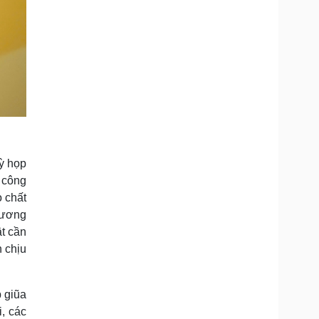
Kỳ họp
 công
o chất
trương
t cần
h chịu
p giũa
, các