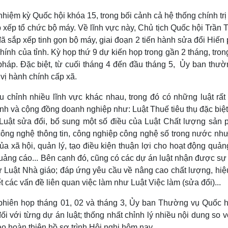
hiệm kỳ Quốc hội khóa 15, trong bối cảnh cả hệ thống chính tr
ắp xếp tổ chức bộ máy. Về lĩnh vực này, Chủ tịch Quốc hội Trần
đã sắp xếp tinh gọn bộ máy, giai đoạn 2 tiến hành sửa đổi Hiến
ính của tỉnh. Kỳ họp thứ 9 dự kiến họp trong gần 2 tháng, tron
pháp. Đặc biệt, từ cuối tháng 4 đến đầu tháng 5, Ủy ban thườ
vị hành chính cấp xã.
ều chỉnh nhiều lĩnh vực khác nhau, trong đó có những luật rất
oanh và cộng đồng doanh nghiệp như: Luật Thuế tiêu thụ đặc biệ
 Luật sửa đổi, bổ sung một số điều của Luật Chất lượng sản 
công nghệ thông tin, công nghiệp công nghệ số trong nước như
a xã hội, quản lý, tạo điều kiện thuận lợi cho hoạt động quản
Quảng cáo... Bên cạnh đó, cũng có các dự án luật nhận được sự
ư Luật Nhà giáo; đáp ứng yêu cầu về nâng cao chất lượng, hiệ
t các vấn đề liên quan việc làm như Luật Việc làm (sửa đổi)...
 phiên họp tháng 01, 02 và tháng 3, Ủy ban Thường vụ Quốc h
ối với từng dự án luật; thống nhất chỉnh lý nhiều nội dung so 
đạo hoàn thiện hồ sơ trình Hội nghị hôm nay.