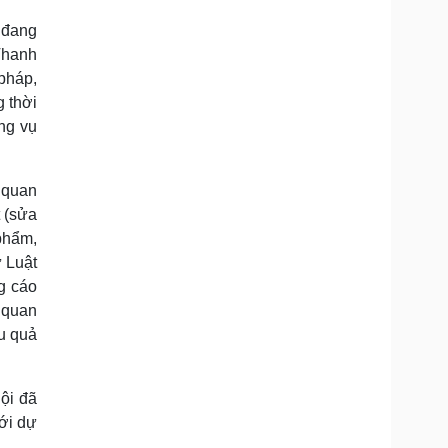
ị đang
 Thanh
 pháp,
g thời
ng vụ
 quan
t (sửa
phẩm,
 Luật
g cáo
 quan
u quả
ội đã
với dự