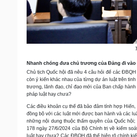
T
Nhanh chóng đưa chủ trương của Đảng đi vào 
Chủ tịch Quốc hội đã nêu 4 câu hỏi để các ĐBQH 
còn ý kiến khác nhau của từng dự án luật trên tin
trương, lãnh đạo, chỉ đạo mới của Ban chấp hành 
pháp luật hay chưa?
Các điều khoản cụ thể đã bảo đảm tính hợp Hiến, 
đồng bộ với các luật mới được ban hành và các lu
những nội dung thuộc thẩm quyền của Quốc hội;
178 ngày 27/6/2024 của Bộ Chính trị về kiểm soá
luật hay chưa? Các ĐBQH đã thể hiện rõ chính kiến