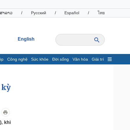
ສາລາວ
/
Русский
/
Español
/
ไทย
English
ệp
Công nghệ
Sức khỏe
Đời sống
Văn hóa
Giải trí
inh tế
Thị trường
ất động sản
Giá vàng
 kỳ
hởi nghiệp
Tiêu dùng
Tỷ giá
Chứng khoán
Giá cà phê
oanh nghiệp
Công nghệ
, khi
hông tin doanh nghiệp
Sành điệu