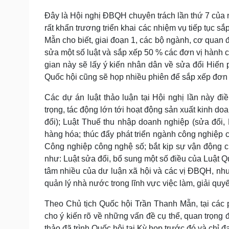
Đây là Hội nghị ĐBQH chuyên trách lần thứ 7 của n
rất khẩn trương triển khai các nhiệm vụ tiếp tục s
Mẫn cho biết, giai đoạn 1, các bộ ngành, cơ quan 
sửa một số luật và sắp xếp 50 % các đơn vị hành ch
gian này sẽ lấy ý kiến nhân dân về sửa đổi Hiến 
Quốc hội cũng sẽ họp nhiều phiên để sắp xếp đơn 
Các dự án luật thảo luận tại Hội nghị lần này đi
trọng, tác động lớn tới hoạt động sản xuất kinh d
đổi); Luật Thuế thu nhập doanh nghiệp (sửa đổi,
hàng hóa; thúc đẩy phát triển ngành công nghiệp 
Công nghiệp công nghệ số; bắt kịp sự vận động củ
như: Luật sửa đổi, bổ sung một số điều của Luật 
tâm nhiều của dư luận xã hội và các vị ĐBQH, nh
quản lý nhà nước trong lĩnh vực việc làm, giải quyế
Theo Chủ tịch Quốc hội Trần Thanh Mẫn, tại các
cho ý kiến rõ về những vấn đề cụ thể, quan trọng đ
thảo đã trình Quốc hội tại Kỳ họp trước đó và chỉ 