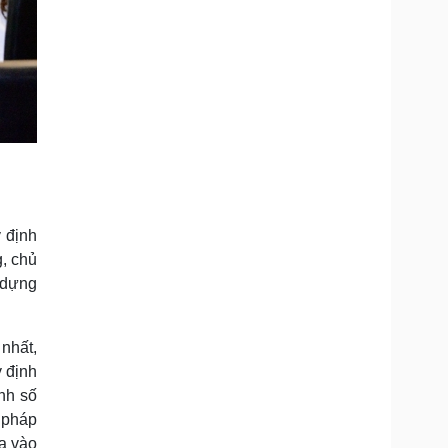
 định
g, chủ
 dựng
nhất,
 định
nh số
 pháp
ua vào