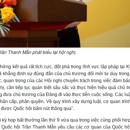
rần Thanh Mẫn phát biểu tại hội nghị.
g kết quả rất tích cực, đột phá trong lĩnh vực lập pháp tại 
đã khẳng định sự đúng đắn của chủ trương đổi mới tư duy trong
c, quan trọng của các Hội nghị chuyên trách trong việc đảm bả
hị, cần tiếp tục quán triệt sâu sắc và thực hiện hiệu quả chủ 
g đưa chủ trương của Đảng đi vào thực tiễn cuộc sống. Các luậ
phân cấp, phân quyền. Về quy trình xây dựng luật, cơ quan trìn
hi được Quốc hội bấm nút thông qua".
i kỳ họp bất thường lần thứ 9 vừa qua trong việc cùng phối hợ
h Quốc hội Trần Thanh Mẫn yêu cầu các cơ quan của Quốc hội