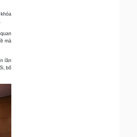
Doanh nghiệp 24h
Tin Công nghệ
Doanh nhân
Trải nghiệm
ỳ khóa
ì cộng đồng
Chuyển đổi số
.
 quan
u lịch
Podcast
đề mà
Tư vấn
Câu chuyện thời sự
Săn Tour
Đọc truyện đêm khuya
heck-in
Cửa sổ tình yêu
n lần
Kể chuyện cho bé
Hạt giống tâm hồn
ổi, bổ