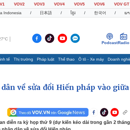
V1
VOV2
VOV3
VOV4
VOV5
VOV6
VOV GT
a Indonesia
/
日本語
/
ខ្មែរ
/
한국어
/
ພາ
27°C
Podcast
Radio
inh tế
Thị trường
Pháp luật
Thể thao
Ô tô - Xe máy
Doanh nghi
Thế giới
Multimedia
K
Quan sát
Video
B
 dân về sửa đổi Hiến pháp vào giữa
Cuộc sống đó đây
Ảnh
K
Hồ sơ
E-Magazine
Infographic
Thể thao
Ô tô - Xe máy
D
an diễn ra kỳ họp thứ 9 (dự kiến kéo dài trong gần 2 tháng)
Bóng đá
Ô tô
T
ến nhân dân về sửa đổi Hiến pháp.