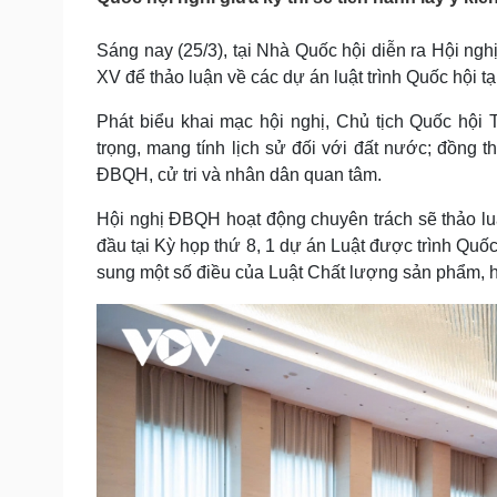
Tin nóng
Việt Nam
Tư vấn luật
Phân tích
Sáng nay (25/3), tại Nhà Quốc hội diễn ra Hội ngh
XV để thảo luận về các dự án luật trình Quốc hội tạ
Sức khỏe
Phát biểu khai mạc hội nghị, Chủ tịch Quốc hội
Đời sống
trọng, mang tính lịch sử đối với đất nước; đồng
Dinh dưỡng - món ngon
Nhà đẹp
Cây thuốc
Blog
ĐBQH, cử tri và nhân dân quan tâm.
Sản phụ khoa
Tình yêu - Gia đình
Hội nghị ĐBQH hoạt động chuyên trách sẽ thảo luậ
Nhi khoa
Nam khoa
đầu tại Kỳ họp thứ 8, 1 dự án Luật được trình Quốc 
Làm đẹp - giảm cân
sung một số điều của Luật Chất lượng sản phẩm, h
Phòng mạch online
Ăn sạch sống khỏe
Cải chính