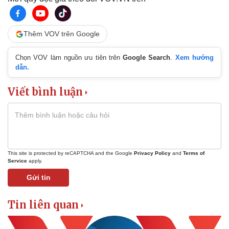
Thêm VOV trên Google
Chọn VOV làm nguồn ưu tiên trên
Google Search
.
Xem hướng
dẫn.
Viết bình luận
This site is protected by reCAPTCHA and the Google
Privacy Policy
and
Terms of
Service
apply.
Gửi tin
Tin liên quan
Doanh nghiệp
Công nghệ
Thông tin doanh nghiệp
Sành điệu