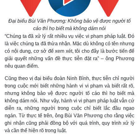
Đại biểu Bùi Văn Phương: Không bảo vệ được người tố
Thế giới
Multimedia
cáo thì họ biết mà không dám nói
Quan sát
Video
“Chúng ta đã xử lý rất nhiều vụ việc vi phạm pháp luật. Đó
Cuộc sống đó đây
Ảnh
là việc chúng ta đã thừa nhận. Mặc dù không có tên nhưng
Hồ sơ
E-Magazine
có nội dung, cơ sở để xem xét, tôi cho đây là bước tiến để
Infographic
giải quyết những vấn đề thực tiễn đặt ra” – ông Phương
nêu quan điểm.
Cũng theo vị đại biểu đoàn Ninh Bình, thực tiễn chỉ người
trong cuộc mới biết những hành vi vi phạm và biết rất rõ,
nhưng không bảo vệ được người tố cáo thì họ biết mà
không dám nói. Như vậy, hành vi vi phạm pháp luật vẫn cứ
diễn ra, những người trong cuộc chỉ biết lắc đầu ngao
ngán. Từ thực tế trên, ông Bùi Văn Phương cho rằng việc
ghi nhận cũng phải đồng bộ với quá trình, quy trình xử lý
và cần thể hiện rõ trong luật.