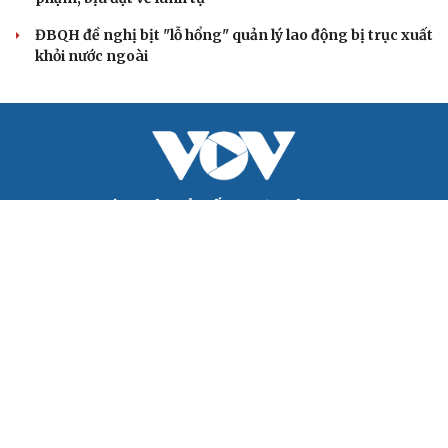
nghiên cứu sửa Điều lệ Đảng
Công tác dư luận xã hội góp phần củng cố "thế trận lòng
dân"
Nghị quyết Hội nghị Trung ương 3 khóa XIV đổi mới mô
hình phát triển Việt Nam
QUỐC HỘI
Tăng vốn, bổ sung đoạn Yên Viên - Gia Lâm vào