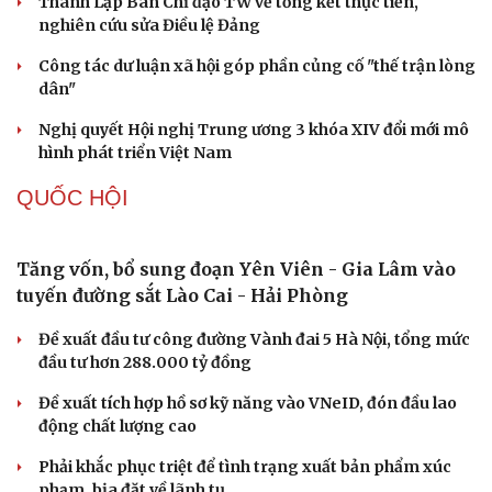
XÂY DỰNG, CHỈNH ĐỐN ĐẢNG
Bộ Chính trị: Giải thể hội quần chúng hoạt động
kém hiệu quả, không đúng tôn chỉ
Quy định số 207: Siết trách nhiệm đảng viên khi sử dụng
mạng xã hội
Thành Lập Ban Chỉ đạo TW về tổng kết thực tiễn,