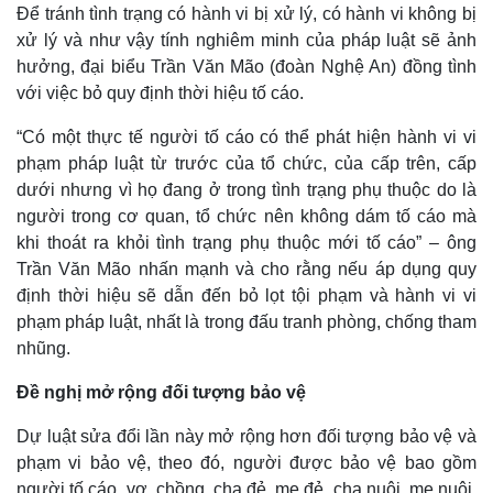
Để tránh tình trạng có hành vi bị xử lý, có hành vi không bị
xử lý và như vậy tính nghiêm minh của pháp luật sẽ ảnh
hưởng, đại biểu Trần Văn Mão (đoàn Nghệ An) đồng tình
với
việc bỏ quy định thời hiệu tố cáo.
“Có một thực tế người tố cáo có thể phát hiện hành vi vi
phạm pháp luật từ trước của tổ chức, của cấp trên, cấp
dưới nhưng vì họ đang ở trong tình trạng phụ thuộc do là
người trong cơ quan, tổ chức nên không dám tố cáo mà
khi thoát ra khỏi tình trạng phụ thuộc mới tố cáo” – ông
Trần Văn Mão nhấn mạnh và cho rằng nếu áp dụng quy
định thời hiệu sẽ dẫn đến bỏ lọt tội phạm và hành vi vi
phạm pháp luật, nhất là trong đấu tranh phòng, chống tham
nhũng.
Đề nghị mở rộng đối tượng bảo vệ
Kinh tế
Thị trường
Dự luật sửa đổi lần này mở rộng hơn đối tượng bảo vệ và
Bất động sản
Giá vàng
phạm vi bảo vệ, theo đó, người được bảo vệ bao gồm
Khởi nghiệp
Tiêu dùng
người tố cáo, vợ, chồng, cha đẻ, mẹ đẻ, cha nuôi, mẹ nuôi,