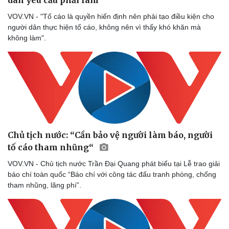
dân yêu cầu phải làm
VOV.VN - "Tố cáo là quyền hiến định nên phải tạo điều kiện cho
người dân thực hiện tố cáo, không nên vì thấy khó khăn mà
không làm".
Chủ tịch nước: “Cần bảo vệ người làm báo, người
Sức khỏe
Đời sống
tố cáo tham nhũng“
Dinh dưỡng - món ngon
Nhà đẹp
VOV.VN - Chủ tịch nước Trần Đại Quang phát biểu tại Lễ trao giải
Cây thuốc
Blog
báo chí toàn quốc “Báo chí với công tác đấu tranh phòng, chống
Sản phụ khoa
Tình yêu - Gia đình
tham nhũng, lãng phí”.
Nhi khoa
Nam khoa
Làm đẹp - giảm cân
Phòng mạch online
Ăn sạch sống khỏe