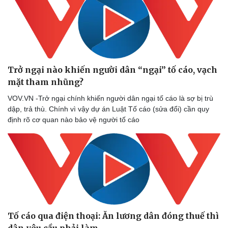
Doanh nghiệp 24h
Tin Công nghệ
Doanh nhân
Trải nghiệm
Vì cộng đồng
Chuyển đổi số
Trở ngại nào khiến người dân “ngại” tố cáo, vạch
mặt tham nhũng?
VOV.VN -Trở ngại chính khiến người dân ngại tố cáo là sợ bị trù
dập, trả thù. Chính vì vậy dự án Luật Tố cáo (sửa đổi) cần quy
định rõ cơ quan nào bảo vệ người tố cáo
Tố cáo qua điện thoại: Ăn lương dân đóng thuế thì