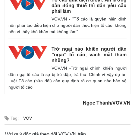
dân đóng thuế thì dân yêu cầu
phải làm
VOV.VN - "Tố cáo là quyền hiến định
nên phải tạo điều kiện cho người dân thực hiện tố cáo, không
Thể thao
Ô tô - Xe máy
nên vì thấy khó khăn mà không làm".
Bóng đá
Ô tô
Lịch thi đấu bóng đá
Xe máy
Trở ngại nào khiến người dân
Thế giới thể thao
Tư vấn
“ngại” tố cáo, vạch mặt tham
eSports
nhũng?
Hậu trường
VOV.VN -Trở ngại chính khiến người
dân ngại tố cáo là sợ bị trù dập, trả thù. Chính vì vậy dự án
Luật Tố cáo (sửa đổi) cần quy định rõ cơ quan nào bảo vệ
người tố cáo
Ngọc Thành/VOV.VN
Tag:
VOV
Mời quý độc giả theo dõi VOV.VN trên