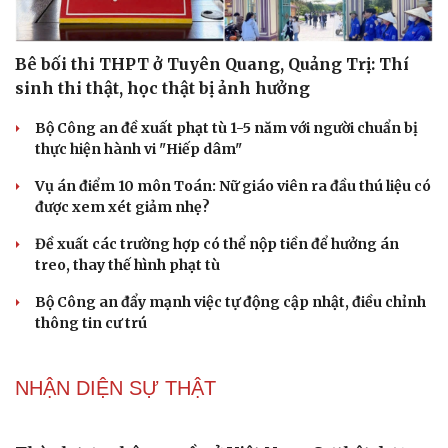
Bê bối thi THPT ở Tuyên Quang, Quảng Trị: Thí
Du lịch
Podcast
sinh thi thật, học thật bị ảnh hưởng
Tư vấn
Câu chuyện thời sự
Săn Tour
Đọc truyện đêm khuya
Bộ Công an đề xuất phạt tù 1-5 năm với người chuẩn bị
check-in
Cửa sổ tình yêu
thực hiện hành vi "Hiếp dâm"
Kể chuyện cho bé
Hạt giống tâm hồn
Vụ án điểm 10 môn Toán: Nữ giáo viên ra đầu thú liệu có
được xem xét giảm nhẹ?
Đề xuất các trường hợp có thể nộp tiền để hưởng án
treo, thay thế hình phạt tù
Bộ Công an đẩy mạnh việc tự động cập nhật, điều chỉnh
thông tin cư trú
NHẬN DIỆN SỰ THẬT