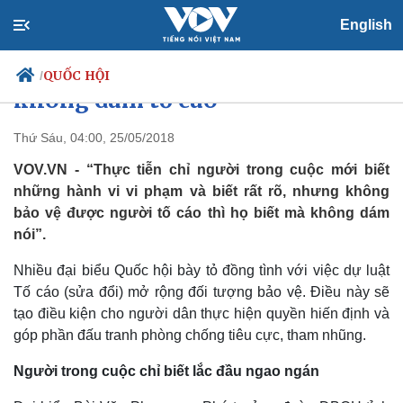
English
“Biết rất rõ vi phạm nhưng
QUỐC HỘI
/
không dám tố cáo”
Thứ Sáu, 04:00, 25/05/2018
VOV.VN - “Thực tiễn chỉ người trong cuộc mới biết
Chính trị
Xã hội
những hành vi vi phạm và biết rất rõ, nhưng không
Đảng
Tin 24h
bảo vệ được người tố cáo thì họ biết mà không dám
Tổ chức nhân sự
Dự báo thời tiết
Quốc hội
Giáo dục
nói”.
Nhận diện sự thật
Dấu ấn VOV
Việc làm
Nhiều đại biểu Quốc hội bày tỏ đồng tình với việc dự luật
Biển đảo
Tố cáo (sửa đổi) mở rộng đối tượng bảo vệ. Điều này sẽ
tạo điều kiện cho người dân thực hiện quyền hiến định và
góp phần đấu tranh phòng chống tiêu cực, tham nhũng.
Người trong cuộc chỉ biết lắc đầu ngao ngán