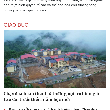
dân thực hiện quyền tố cáo và thể chế hóa chủ trương tăng
cường bảo vệ người tố cáo.
GIÁO DỤC
Văn hóa
Giải trí
Sân khấu - Điện ảnh
Nghệ sĩ
Văn học
Thời trang
Âm nhạc
Sao Việt
Di sản
Chạy đua hoàn thành 4 trường nội trú biên giới
Lào Cai trước thềm năm học mới
Biến trụ sở công dôi dư thành trường học: Chạy đua