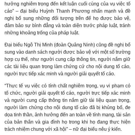
hưởng nghiêm trọng đến kết luận cuối cùng của vụ việc tố
cáo” – đại biểu Huỳnh Thanh Phương nhấn mạnh và đề
nghị bổ sung những đối tượng trên để họ được bảo vệ,
đảm bảo sự bình đẳng và toàn diện trước pháp luật, tránh
những khoảng trống của pháp luật.
Đại biểu Ngô Thị Minh (đoàn Quảng Ninh) cũng đề nghị bổ
sung vào danh sách người được bảo vệ với một số trường
hợp cụ thể, như người cung cấp thông tin, người nắm giữ
các tài liệu quan trọng làm chứng cứ cho nội dung tố cáo,
người trực tiếp xác minh và người giải quyết tố cáo.
Pháp luật
Quân sự - Quốc phòng
“Thực tế vụ việc có tính chất nghiêm trọng, vụ vi phạm có
Vụ án
Vũ khí
tổ chức, người giải quyết tố cáo, người trực tiếp xác minh
Tin nóng
Việt Nam
Tư vấn luật
Phân tích
và người cung cấp thông tin nắm giữ tài liệu quan trọng,
người làm chứng cho nội dung tố cáo đã bị khủng bố, đe
dọa tinh thần, ảnh hưởng đến an toàn về tính mạng, tài sản
của bản thân và gia đình họ trong khi họ đang thực hiện
trách nhiệm chung với xã hội” – nữ đại biểu nêu ý kiến.