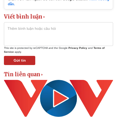
dẫn.
Viết bình luận
Kinh tế
Thị trường
Bất động sản
Giá vàng
Khởi nghiệp
Tiêu dùng
This site is protected by reCAPTCHA and the Google
Privacy Policy
and
Terms of
Tỷ giá
Service
apply.
Chứng khoán
Gửi tin
Giá cà phê
Tin liên quan