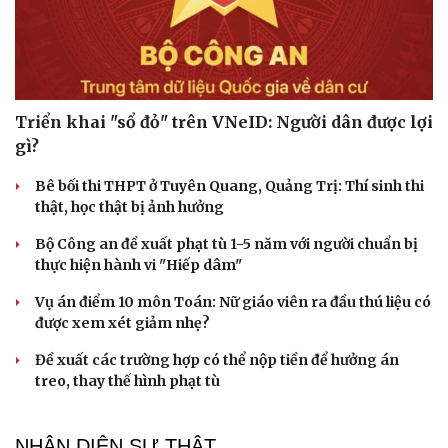
Sản phụ khoa
Tình yêu - Gia đình
Nhi khoa
Nam khoa
Làm đẹp - giảm cân
Phòng mạch online
Ăn sạch sống khỏe
Triển khai "sổ đỏ" trên VNeID: Người dân được lợi
gì?
Bê bối thi THPT ở Tuyên Quang, Quảng Trị: Thí sinh thi
thật, học thật bị ảnh hưởng
Bộ Công an đề xuất phạt tù 1-5 năm với người chuẩn bị
thực hiện hành vi "Hiếp dâm"
Vụ án điểm 10 môn Toán: Nữ giáo viên ra đầu thú liệu có
được xem xét giảm nhẹ?
Đề xuất các trường hợp có thể nộp tiền để hưởng án
treo, thay thế hình phạt tù
NHẬN DIỆN SỰ THẬT