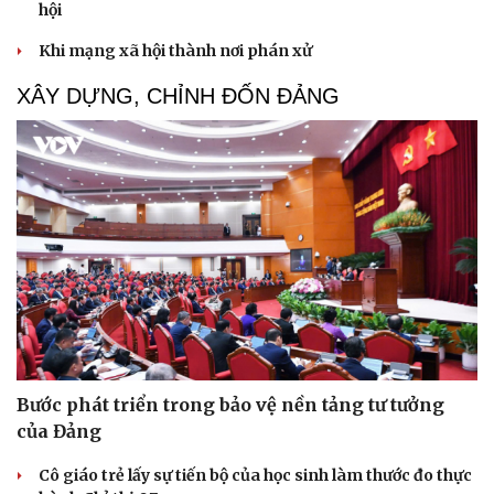
hội
Khi mạng xã hội thành nơi phán xử
XÂY DỰNG, CHỈNH ĐỐN ĐẢNG
Bước phát triển trong bảo vệ nền tảng tư tưởng
Du lịch
Podcast
của Đảng
Tư vấn
Câu chuyện thời sự
Săn Tour
Đọc truyện đêm khuya
Cô giáo trẻ lấy sự tiến bộ của học sinh làm thước đo thực
check-in
Cửa sổ tình yêu