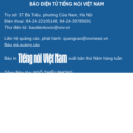
BÁO ĐIỆN TỬ TIẾNG NÓI VIỆT NAM
Trụ sở: 37 Bà Triệu, phường Cửa Nam, Hà Nội
Điện thoại: 84-24-22105148, 84-24-39785691
Thư điện tử: baodientuvov@vov.vn
Liên hệ quảng cáo, phát hành: quangcao@vovnews.vn
Báo giá quảng cáo
Báo in
xuất bản thứ Năm hàng tuần
Tổng Biên tập: NGÔ THIỆU PHONG
Phó Tổng Biên tập: Phạm Công Hân, Đặng Thị Khanh, Giang
Trung Sơn, Nguyễn Tuyết Yến
Cơ quan chủ quản: ĐÀI TIẾNG NÓI VIỆT NAM