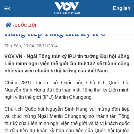
English
Chủ tịch Quốc hội Nguyễn Sinh
QUỐC HỘI
/
Hùng tiếp Tổng thư ký IPU
Thứ Sáu, 20:04, 28/11/2014
VOV.VN - Ngài Tổng thư ký IPU tin tưởng Đại hội đồng
Chính trị
Xã hội
Liên minh nghị viện thế giới lần thứ 132 sẽ thành công
Đảng
Tin 24h
nhờ vào việc chuẩn bị kỹ lưỡng của Việt Nam.
Tổ chức nhân sự
Dự báo thời tiết
Quốc hội
Giáo dục
Chiều 28/11, tại trụ sở Quốc hội, Chủ tịch Quốc hội
Nhận diện sự thật
Dấu ấn VOV
Việc làm
Nguyễn Sinh Hùng đã tiếp thân mật Tổng thư ký Liên minh
Biển đảo
nghị viện thế giới (IPU) Martin Chungong.
Chủ tịch Quốc hội Nguyễn Sinh Hùng vui mừng đón tiếp
và chúc mừng Ngài Martin Chungong trở thành tân Tổng
thư ký của Liên minh nghị viện thế giới và là vị khách quốc
tế đầu tiên dự khán kỳ họp đầu tiên của Quốc hội tại tòa