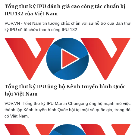
Tổng thư ký IPU đánh giá cao công tác chuẩn bị
IPU 132 của Việt Nam
VOV.VN - Việt Nam tin tưởng chắc chắn với sự hỗ trợ của Ban thư
ký IPU sẽ tổ chức thành công IPU 132.
Tổng thư ký IPU ủng hộ Kênh truyền hình Quốc
hội Việt Nam
Pháp luật
Quân sự - Quốc phòng
VOV.VN -Tổng thư ký IPU Martin Chungong ủng hộ mạnh mẽ việc
Vụ án
Vũ khí
thành lập Kênh truyền hình Quốc hội tại một số quốc gia, trong đó
Tin nóng
Việt Nam
có Việt Nam.
Tư vấn luật
Phân tích