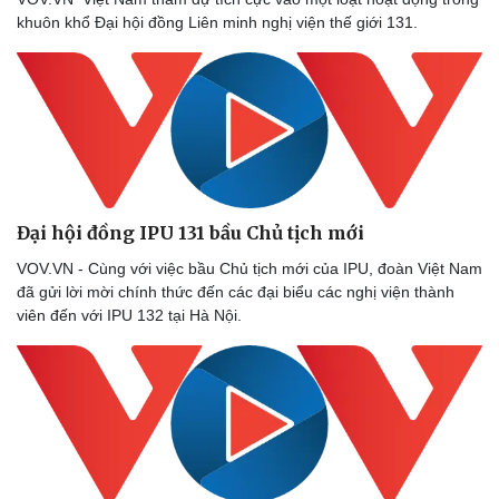
khuôn khổ Đại hội đồng Liên minh nghị viện thế giới 131.
Thể thao
Ô tô - Xe máy
Bóng đá
Ô tô
Lịch thi đấu bóng đá
Xe máy
Thế giới thể thao
Tư vấn
eSports
Hậu trường
Đại hội đồng IPU 131 bầu Chủ tịch mới
VOV.VN - Cùng với việc bầu Chủ tịch mới của IPU, đoàn Việt Nam
đã gửi lời mời chính thức đến các đại biểu các nghị viện thành
viên đến với IPU 132 tại Hà Nội.