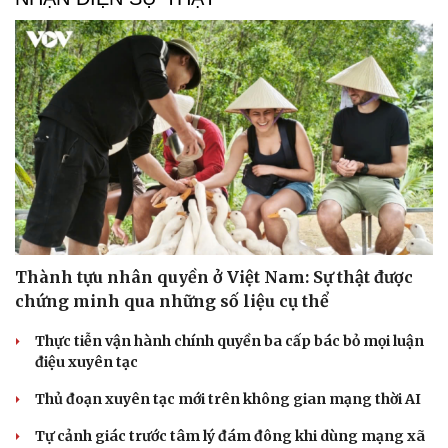
Văn hóa
Giải trí
Sân khấu - Điện ảnh
Nghệ sĩ
Văn học
Thời trang
Âm nhạc
Sao Việt
Thành tựu nhân quyền ở Việt Nam: Sự thật được
Di sản
chứng minh qua những số liệu cụ thể
Thực tiễn vận hành chính quyền ba cấp bác bỏ mọi luận
điệu xuyên tạc
Thủ đoạn xuyên tạc mới trên không gian mạng thời AI
Tự cảnh giác trước tâm lý đám đông khi dùng mạng xã