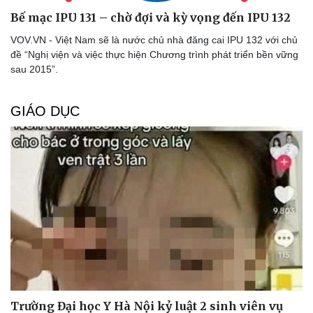
Bế mạc IPU 131 – chờ đợi và kỳ vọng đến IPU 132
VOV.VN - Việt Nam sẽ là nước chủ nhà đăng cai IPU 132 với chủ
đề “Nghị viện và việc thực hiện Chương trình phát triển bền vững
sau 2015”.
GIÁO DỤC
Doanh nghiệp
Công nghệ
Thông tin doanh nghiệp
Sành điệu
Doanh nghiệp 24h
Tin Công nghệ
Doanh nhân
Trải nghiệm
Vì cộng đồng
Chuyển đổi số
Trường Đại học Y Hà Nội kỷ luật 2 sinh viên vụ