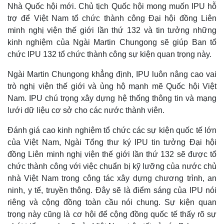
Nhà Quốc hội mới. Chủ tịch Quốc hội mong muốn IPU hỗ
trợ để Việt Nam tổ chức thành công Đại hội đồng Liên
minh nghị viện thế giới lần thứ 132 và tin tưởng những
kinh nghiệm của Ngài Martin Chungong sẽ giúp Ban tổ
chức IPU 132 tổ chức thành công sự kiện quan trọng này.
Ngài Martin Chungong khẳng định, IPU luôn nâng cao vai
trò nghị viện thế giới và ủng hộ mạnh mẽ Quốc hội Việt
Nam. IPU chú trọng xây dựng hệ thống thông tin và mạng
lưới dữ liệu cơ sở cho các nước thành viên.
Đánh giá cao kinh nghiệm tổ chức các sự kiện quốc tế lớn
của Việt Nam, Ngài Tổng thư ký IPU tin tưởng Đại hội
đồng Liên minh nghị viện thế giới lần thứ 132 sẽ được tổ
chức thành công với việc chuẩn bị kỹ lưỡng của nước chủ
nhà Việt Nam trong công tác xây dựng chương trình, an
ninh, y tế, truyền thông. Đây sẽ là điểm sáng của IPU nói
Thế giới
Multimedia
riêng và cộng đồng toàn cầu nói chung. Sự kiện quan
trọng này cũng là cơ hội để cộng đồng quốc tế thấy rõ sự
Quan sát
Video