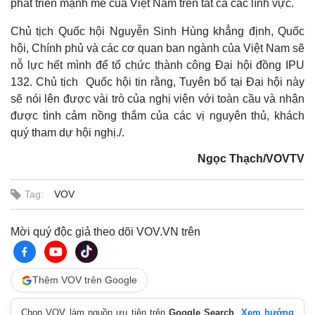
Cuộc sống đó đây
Ảnh
phát triển mạnh mẽ của Việt Nam trên tất cả các lĩnh vực.
Hồ sơ
E-Magazine
Chủ tịch Quốc hội Nguyễn Sinh Hùng khẳng định, Quốc
Infographic
hội, Chính phủ và các cơ quan ban ngành của Việt Nam sẽ
nỗ lực hết mình để tổ chức thành công Đại hội đồng IPU
132. Chủ tịch Quốc hội tin rằng, Tuyên bố tại Đại hội này
sẽ nói lên được vài trò của nghị viện với toàn cầu và nhận
được tình cảm nồng thắm của các vị nguyên thủ, khách
quý tham dự hội nghị./.
Ngọc Thạch/VOVTV
Tag:
VOV
Mời quý độc giả theo dõi VOV.VN trên
Thêm VOV trên Google
Chọn VOV làm nguồn ưu tiên trên
Google Search
.
Xem hướng