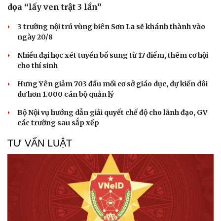
dọa “lấy ven trật 3 lần”
3 trường nội trú vùng biên Sơn La sẽ khánh thành vào
ngày 20/8
Nhiều đại học xét tuyển bổ sung từ 17 điểm, thêm cơ hội
cho thí sinh
Hưng Yên giảm 703 đầu mối cơ sở giáo dục, dự kiến dôi
dư hơn 1.000 cán bộ quản lý
Bộ Nội vụ hướng dẫn giải quyết chế độ cho lãnh đạo, GV
các trường sau sắp xếp
TƯ VẤN LUẬT
Sức khỏe
Đời sống
Dinh dưỡng - món ngon
Nhà đẹp
Cây thuốc
Blog