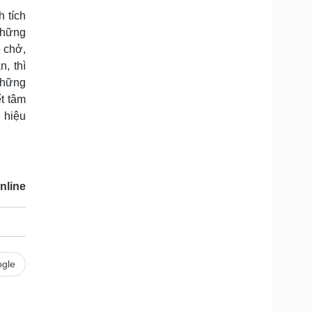
 tích
những
e chở,
, thì
những
t tâm
 hiệu
nline
gle