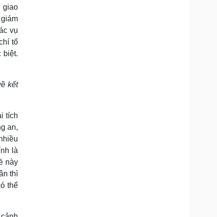
H giao
à giám
ác vụ
chí tổ
 biệt.
ề kết
 tích
g an,
 nhiều
ính là
ề này
n thì
có thể
h cảnh