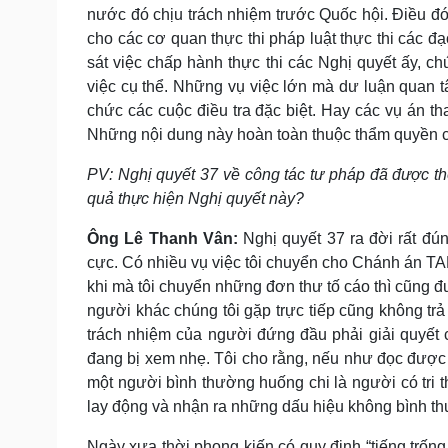
nước đó chịu trách nhiệm trước Quốc hội. Điều đó 
cho các cơ quan thực thi pháp luật thực thi các đ
sát việc chấp hành thực thi các Nghị quyết ấy, c
việc cụ thể. Những vụ việc lớn mà dư luận quan tâ
chức các cuộc điều tra đặc biệt. Hay các vụ án th
Những nội dung này hoàn toàn thuộc thẩm quyền c
PV: Nghị quyết 37 về công tác tư pháp đã được th
quả thực hiện Nghị quyết này?
Ông Lê Thanh Vân:
Nghị quyết 37 ra đời rất đú
cực. Có nhiều vụ việc tôi chuyển cho Chánh án TA
khi mà tôi chuyển những đơn thư tố cáo thì cũng đ
người khác chúng tôi gặp trực tiếp cũng không trả
trách nhiệm của người đứng đầu phải giải quyết 
đang bị xem nhẹ. Tôi cho rằng, nếu như đọc được
một người bình thường huống chi là người có tri t
lay động và nhận ra những dấu hiệu không bình thườ
Ngày xưa thời phong kiến có quy định “tiếng trống