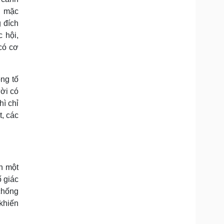
i mặc
 đích
 hội,
có cơ
ng tố
ời có
hì chỉ
, các
n một
ố giác
chống
 khiến