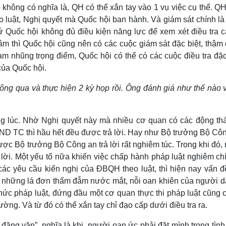
không có nghĩa là, QH có thể xắn tay vào 1 vụ việc cụ thể. Q
ạo luật, Nghị quyết mà Quốc hội ban hành. Và giám sát chính l
hứ Quốc hội không đủ điều kiện năng lực để xem xét điều tra c
m thì Quốc hội cũng nên có các cuộc giám sát đặc biệt, thậm 
am nhũng trọng điểm, Quốc hội có thể có các cuộc điều tra đặc
ủa Quốc hội.
ông qua và thực hiện 2 kỳ họp rồi. Ông đánh giá như thế nào v
ng lúc. Nhờ Nghị quyết này mà nhiều cơ quan có các động thái
ND TC thì hầu hết đều được trả lời. Hay như Bộ trưởng Bộ Côn
ược Bộ trưởng Bộ Công an trả lời rất nghiêm túc. Trong khi đó,
 lời. Một yếu tố nữa khiến việc chấp hành pháp luật nghiêm ch
các yêu cầu kiến nghị của ĐBQH theo luật, thì hiện nay vấn đ
 những lá đơn thấm đẫm nước mắt, nỗi oan khiên của người dâ
hức pháp luật, đứng đầu một cơ quan thực thi pháp luật cũng 
ng. Và từ đó có thể xắn tay chỉ đạo cấp dưới điều tra ra.
 đăng văn”, nghĩa là khi người oan ức phải đặt mình trong tìn