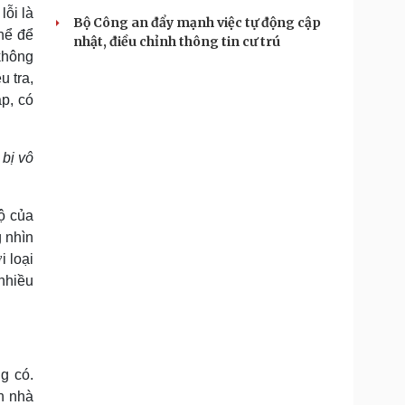
lỗi là
Bộ Công an đẩy mạnh việc tự động cập
thể để
nhật, điều chỉnh thông tin cư trú
không
 tra,
ập, có
 bị vô
ộ của
 nhìn
 loại
nhiều
g có.
n nhà