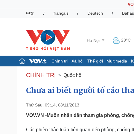
VO
中文
/
français
/
Deutsch
/
Bahas
29°C
Hà Nội
Chính trị
Xã hội
Thế giới
Multimedia
K
Chính trị
Xã hội
CHÍNH TRỊ
Quốc hội
Đảng
Tin 24h
Tổ chức nhân sự
Dự báo thời tiết
Chưa ai biết người tố cáo t
Quốc hội
Giáo dục
Nhận diện sự thật
Dấu ấn VOV
Thứ Sáu, 09:14, 08/11/2013
Việc làm
Biển đảo
VOV.VN -Muốn nhân dân tham gia phòng, chống,
Pháp luật
Quân sự - Quốc phòng
Các phiên thảo luận liên quan đến phòng, chống t
Vụ án
Vũ khí