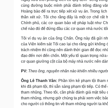
cùng đường buộc mình phải đánh trống đăng văn
Hoàng bào để ra trực tiếp xét xử vụ án. Trong lị
thân xét xử. Tôi cho rằng đấy là một cơ chế rất
Chính phủ, các cơ quan bảo vệ pháp luật như 
chế nào đó để đứng đầu các cơ quan nhà nước tối
Tôi ví dụ vụ án của ông Chấn. Ông này đã gửi n
của Viện kiểm sát Tối cao lại cho rằng gửi không
trách nhiệm thì cũng nên dành thời gian để đọc nhữ
đạo đến nơi đến chốn. Một yếu tố quan trọng nữa
cơ quan giường cột của bộ máy nhà nước nên dành
PV:
Theo ông, nguyên nhân nào khiến nhiều người
Ông Lê Thanh Vân:
Phần lớn kẻ phạm tội tham 
khi đã phạm tội, thì sẵn sàng phạm tội tiếp. Có th
tham nhũng. Theo tôi, cần phải đánh giá mặt tiêu
tham nhũng, nhưng giờ chúng ta phải xem việc bảo 
cho người có thông tin về tham nhũng người ta kh