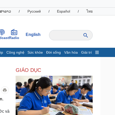
ສາລາວ
/
Русский
/
Español
/
ไทย
English
dcast
Radio
ệp
Công nghệ
Sức khỏe
Đời sống
Văn hóa
Giải trí
inh tế
Thị trường
GIÁO DỤC
ất động sản
Giá vàng
hởi nghiệp
Tiêu dùng
Tỷ giá
Chứng khoán
Giá cà phê
n.
oanh nghiệp
Công nghệ
ớc và
hông tin doanh nghiệp
Sành điệu