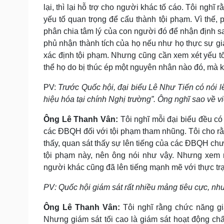
lại, thì lại hỗ trợ cho người khác tố cáo. Tôi nghĩ r
yếu tố quan trọng để cấu thành tội phạm. Vì thế, p
phân chia tâm lý của con người đó để nhận định s
phủ nhận thành tích của họ nếu như họ thực sự gi
xác định tội phạm. Nhưng cũng cần xem xét yếu tố 
thể họ do bị thúc ép một nguyên nhân nào đó, mà 
PV:
Trước Quốc hội, đại biểu Lê Như Tiến có nói l
hiệu hóa tại chính Nghị trường”. Ông nghĩ sao về v
Ông Lê Thanh Vân:
Tôi nghĩ mỗi đại biểu đều có
các ĐBQH đối với tội phạm tham nhũng. Tôi cho rằ
thấy, quan sát thấy sự lên tiếng của các ĐBQH ch
tội phạm này, nên ông nói như vậy. Nhưng xem 
người khác cũng đã lên tiếng mạnh mẽ với thực trạn
PV: Quốc hội giám sát rất nhiều mảng tiêu cực, nh
Ông Lê Thanh Vân:
Tôi nghĩ rằng chức năng gi
Nhưng giám sát tối cao là giám sát hoạt động c