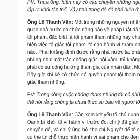
PV: Thưa ông, hiện nay có câu chuyện những người
lập ra khỏi tập thể. Vậy tình trạng đó đã phổ biến 
Ông Lê Thanh Vân:
Một trong những nguyên nhân 
quan nhà nước có chức năng bảo vệ pháp luật đã 
tội phạm, đặc biệt là tội phạm tham nhũng hay c
hiện việc tố giác tội phạm, tố cáo hành vi tham 
nào. Phải khẳng định được rằng nhà nước ta, pháp
nhũng như mặt trận chống giặc nội xâm, thì không 
phải có sự cộng hưởng tham gia của nhân dân. Mu
Bây giờ khi kẻ có chức có quyền phạm tội tham nh
giác tham nhũng.
PV:
Trong công cuộc chống tham nhũng thì có nhữ
thể nói rằng chúng ta chưa thực sự bảo vệ người t
Ông Lê Thanh Vân:
Cần xem xét yếu tố chủ quan v
Oanh bị khởi tố vì hành vi trước đó, chị ý đã gián
chuyện đó, và chị ý ủng hộ cho chị Nguyệt để tố c
cụ thể từ chỗ thực hiện hành vi sai phạm cho đế