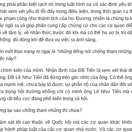
ằng phải phân biệt rạch ròi trong luật hình sự có xác định yếu tố 
hải xem xét yếu tố lỗi đấy trong điều kiện, trong thời gian cụ 
ai phạm cũng như thành tích của họ. Đương nhiên là chúng ta 
ác ngộ ra và góp phần cung cấp chứng cứ cho các cơ quan điều
về tâm lý, về nhận thức trước đó khi mà có thể họ sợ bị trù d
không đủ dũng khí để đưa vụ việc ra ánh sáng.
ên một thực trạng lo ngại là “những tiếng nói chống tham nhũng
iệc này?
 chính kiến của mình. Nhận định của ĐB Tiến là xem xét thái đ
ng, ĐB Lê Như Tiến đã đứng trên góc nhìn của ông. Có thể ông
ưa mạnh mẽ, chưa bày tỏ được sự phẫn nộ của nhân dân đối với
ra trong hội trường không chỉ có mình ông Lê Như Tiến mà 
g rất tiêu cực đang phổ biến trong xã hội.
ưng tại sao chống tham nhũng thì chưa?
ám sát tối cao thuộc về Quốc hội mà các cơ quan khác khôn
hấp hành pháp luật của các cơ quan nhà nước. Và các cơ qua