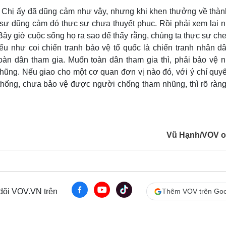
. Chị ấy đã dũng cảm như vậy, nhưng khi khen thưởng về thành
g sự dũng cảm đó thực sự chưa thuyết phục. Rồi phải xem lại 
ây giờ cuộc sống họ ra sao để thấy rằng, chúng ta thực sự ch
 như coi chiến tranh bảo vệ tổ quốc là chiến tranh nhân dân
toàn dân tham gia. Muốn toàn dân tham gia thì, phải bảo vệ 
ũng. Nếu giao cho một cơ quan đơn vị nào đó, với ý chí quyế
thống, chưa bảo vệ được người chống tham nhũng, thì rõ ràng
Vũ Hạnh/VOV o
 dõi VOV.VN trên
Thêm VOV trên Goo