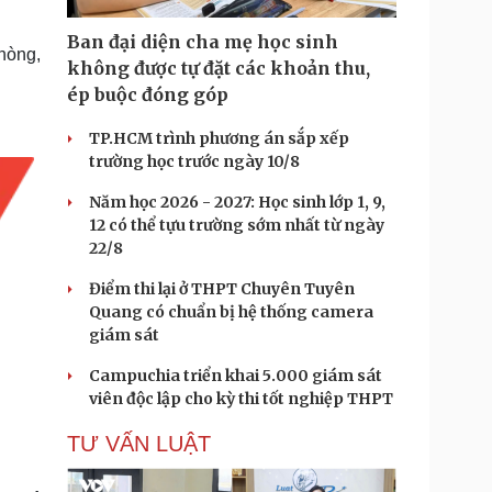
Doanh nghiệp 24h
Tin Công nghệ
Doanh nhân
Trải nghiệm
Ban đại diện cha mẹ học sinh
phòng,
ì cộng đồng
Chuyển đổi số
không được tự đặt các khoản thu,
ép buộc đóng góp
u lịch
Podcast
TP.HCM trình phương án sắp xếp
Tư vấn
Câu chuyện thời sự
trường học trước ngày 10/8
Săn Tour
Đọc truyện đêm khuya
heck-in
Cửa sổ tình yêu
Năm học 2026 - 2027: Học sinh lớp 1, 9,
Kể chuyện cho bé
12 có thể tựu trường sớm nhất từ ngày
Hạt giống tâm hồn
22/8
Điểm thi lại ở THPT Chuyên Tuyên
Quang có chuẩn bị hệ thống camera
giám sát
Campuchia triển khai 5.000 giám sát
viên độc lập cho kỳ thi tốt nghiệp THPT
TƯ VẤN LUẬT