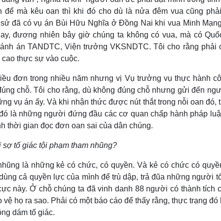
 để mà kêu oan thì khi đó cho dù là nửa đêm vua cũng phả
ch sử đã có vụ án Bùi Hữu Nghĩa ở Đồng Nai khi vua Minh Mạng
 hay, đương nhiên bây giờ chúng ta không có vua, mà có Quốc
Chánh án TANDTC, Viện trưởng VKSNDTC. Tôi cho rằng phải 
 cao thực sự vào cuộc.
hiều đơn trong nhiều năm nhưng vị Vụ trưởng vụ thực hành cô
 đúng chỗ. Tôi cho rằng, dù không đúng chỗ nhưng gửi đến ngư
ng vụ án ấy. Và khi nhận thức được nút thắt trong nỗi oan đó, t
 đó là những người đứng đầu các cơ quan chấp hành pháp luật
 thời gian đọc đơn oan sai của dân chúng.
 sợ tố giác tội phạm tham nhũng?
nhũng là những kẻ có chức, có quyền. Và kẻ có chức có quyề
ể dùng cả quyền lực của mình để trù dập, trả đũa những người t
 cực này. Ở chỗ chúng ta đã vinh danh 88 người có thành tích 
vệ họ ra sao. Phải có một báo cáo để thấy rằng, thực trạng đó
ông dám tố giác.