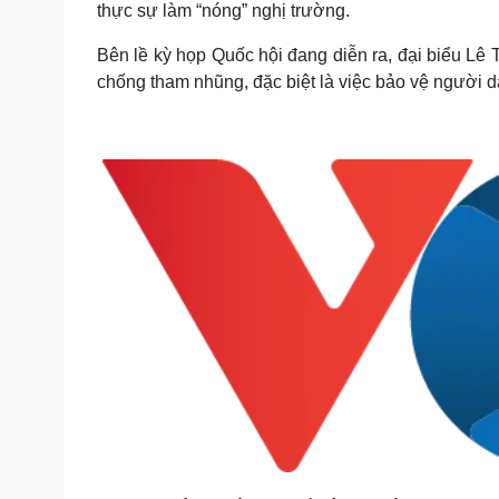
thực sự làm “nóng” nghị trường.
Tin nóng
Việt Nam
Tư vấn luật
Phân tích
Bên lề kỳ họp Quốc hội đang diễn ra, đại biểu Lê 
chống tham nhũng, đặc biệt là việc bảo vệ người 
Sức khỏe
Đời sống
Dinh dưỡng - món ngon
Nhà đẹp
Cây thuốc
Blog
Sản phụ khoa
Tình yêu - Gia đình
Nhi khoa
Nam khoa
Làm đẹp - giảm cân
Phòng mạch online
Ăn sạch sống khỏe
Cải chính