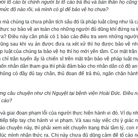
 tố cáo bị chính người bị tố cáo trả thù và bản thân họ cũng 
ở mức độ nào rồi, và mình có gì để bảo vệ họ chưa?
mà chúng ta chưa phân tích sâu đó là pháp luật cũng như là c
thực sự bảo vệ an toàn cho những người đủ dũng khí đứng ra t
hưa? Điều này cần phải có 1 báo cáo điều tra xem những người
nhũng sau khi vụ án được đưa ra xét xử thì họ được bảo vệ nh
 luật của chúng ta bảo vệ họ thì họ mới yên tâm. Coi mặt trận
chỉ trận tuyến ấy là chiến sĩ trên mặt trận bảo vệ pháp luật 
ốn nhân dân tham gia thì phải đảm bảo cho nhân dân có độ an 
ũng có đầy đủ tay chân, thủ đoạn để trả thù, ngăn chặn hành 
ng câu chuyện như chị Nguyệt tại bệnh viện Hoài Đức. Điều n
ố cáo?
à giai đoạn phạm lỗi của người thực hiện hành vi đó. Ví dụ n
 tiếp tiếp tay cho hành vi vi phạm. Và sau này việc chị ý giác 
áo chuyện này, thì phải xem xét chuyển trạng thái tâm lý, con
n lúc mình nhận thức ra. Chị này chưa đủ dũng cảm để tố cáo 