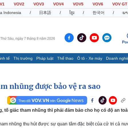
V1
VOV2
VOV3
VOV4
VOV5
VOV6
VOV GT
a Indonesia
/
日本語
/
ខ្មែរ
/
한국어
/
ພາ
Thứ Sáu, ngày 7 tháng 8 năm 2026
Po
inh tế
Thị trường
Pháp luật
Thể thao
Ô tô - Xe máy
Doanh nghi
Thế giới
Multimedia
K
Quan sát
Video
B
Cuộc sống đó đây
Ảnh
K
ham nhũng được bảo vệ ra sao
Hồ sơ
E-Magazine
Infographic
 tố giác tham nhũng thì phải đảm bảo cho họ có độ an toà
Thể thao
Ô tô - Xe máy
D
ham nhũng thu hút được sự quan tâm đặc biệt của cử tri cả nư
Bóng đá
Ô tô
T