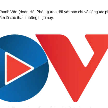
Lịch thi đấu bóng đá
Xe máy
Thế giới thể thao
Tư vấn
Thanh Vân (đoàn Hải Phòng) trao đổi với báo chí về công tác 
eSports
V
dám tố cáo tham nhũng hiện nay.
Hậu trường
Văn hóa
Giải trí
D
Sân khấu - Điện ảnh
Nghệ sĩ
Văn học
Thời trang
Âm nhạc
Sao Việt
c
Di sản