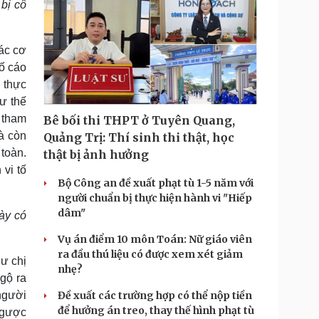
bị cô
ác cơ
ố cáo
 thực
ư thế
 tham
Bê bối thi THPT ở Tuyên Quang,
mà còn
Quảng Trị: Thí sinh thi thật, học
toàn.
thật bị ảnh hưởng
vi tố
Bộ Công an đề xuất phạt tù 1-5 năm với
người chuẩn bị thực hiện hành vi "Hiếp
dâm"
ày có
Vụ án điểm 10 môn Toán: Nữ giáo viên
ra đầu thú liệu có được xem xét giảm
hư chị
nhẹ?
ngộ ra
 người
Đề xuất các trường hợp có thể nộp tiền
để hưởng án treo, thay thế hình phạt tù
ngược