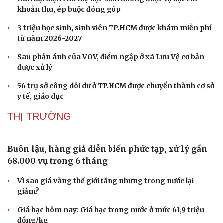
Cà Mau: Đừng ngại hỏi AI, hỏi nhiều để được hỗ
trợ tốt hơn
Ban đại diện cha mẹ học sinh không được tự đặt các
khoản thu, ép buộc đóng góp
3 triệu học sinh, sinh viên TP.HCM được khám miễn phí
từ năm 2026-2027
Sau phản ánh của VOV, điểm ngập ở xã Lưu Vệ cơ bản
được xử lý
56 trụ sở công dôi dư ở TP.HCM được chuyển thành cơ sở
y tế, giáo dục