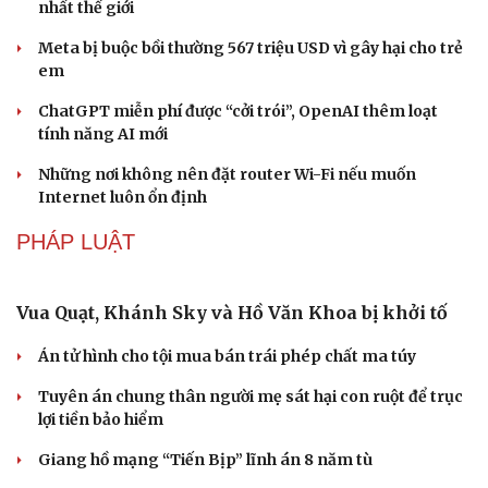
Nhặt bỏ 'hạt sạn' để làng biển Đắk Lắk giữ chân du
khách
CÔNG NGHỆ
Microsoft tăng tốc đầu tư hạ tầng AI tại Ấn Độ
Trung Quốc đưa vào hoạt động cơ sở điện toán AI lớn
nhất thế giới
Meta bị buộc bồi thường 567 triệu USD vì gây hại cho trẻ
em
ChatGPT miễn phí được “cởi trói”, OpenAI thêm loạt
tính năng AI mới
Những nơi không nên đặt router Wi-Fi nếu muốn
Internet luôn ổn định
PHÁP LUẬT