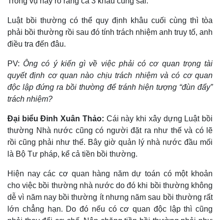
Trong vụ này rõ ràng cả 3 khâu cùng sai.
Luật bồi thường có thể quy định khâu cuối cùng thì tòa
phải bồi thường rồi sau đó tính trách nhiệm anh truy tố, anh
điều tra đến đâu.
PV:
Ông có ý kiến gì về việc phải có cơ quan trọng tài
quyết định cơ quan nào chịu trách nhiệm
và có cơ quan
độc lập đứng ra bồi thường để tránh hiện tượng “đùn đẩy”
trách nhiệm?
Đại biểu Đinh Xuân Thảo:
Cái này khi xây dựng Luật bồi
thường Nhà nước cũng có người đặt ra như thế và có lẽ
rồi cũng phải như thế. Bây giờ quản lý nhà nước đầu mối
là Bộ Tư pháp, kể cả tiền bồi thường.
Hiện nay các cơ quan hàng năm dự toán có một khoản
cho việc bồi thường nhà nước do đó khi bồi thường không
dễ vì năm nay bồi thường ít nhưng năm sau bồi thường rất
lớn chẳng hạn. Do đó nếu có cơ quan độc lập thì cũng