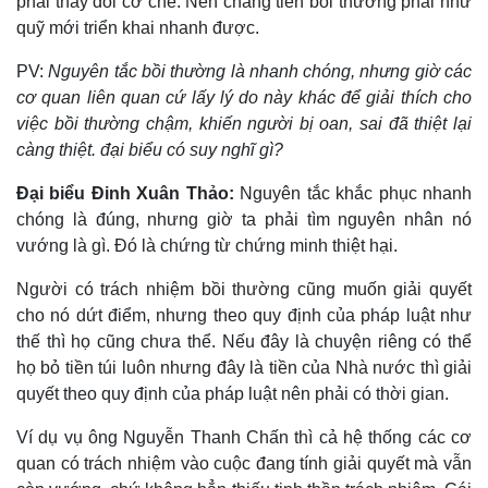
phải thay đổi cơ chế. Nên chăng tiền bồi thường phải như
quỹ mới triển khai nhanh được.
Kinh tế
Thị trường
PV:
Nguyên tắc bồi thường là nhanh chóng, nhưng giờ các
Bất động sản
Giá vàng
cơ quan liên quan cứ lấy lý do này khác để giải thích cho
Khởi nghiệp
Tiêu dùng
việc bồi thường chậm, khiến người bị oan, sai đã thiệt lại
Tỷ giá
càng thiệt. đại biểu có suy nghĩ gì?
Chứng khoán
Giá cà phê
Đại biểu Đinh Xuân Thảo:
Nguyên tắc khắc phục nhanh
chóng là đúng, nhưng giờ ta phải tìm nguyên nhân nó
vướng là gì. Đó là chứng từ chứng minh thiệt hại.
Người có trách nhiệm bồi thường cũng muốn giải quyết
cho nó dứt điểm, nhưng theo quy định của pháp luật như
thế thì họ cũng chưa thể. Nếu đây là chuyện riêng có thể
họ bỏ tiền túi luôn nhưng đây là tiền của Nhà nước thì giải
quyết theo quy định của pháp luật nên phải có thời gian.
Ví dụ vụ ông Nguyễn Thanh Chấn thì cả hệ thống các cơ
quan có trách nhiệm vào cuộc đang tính giải quyết mà vẫn