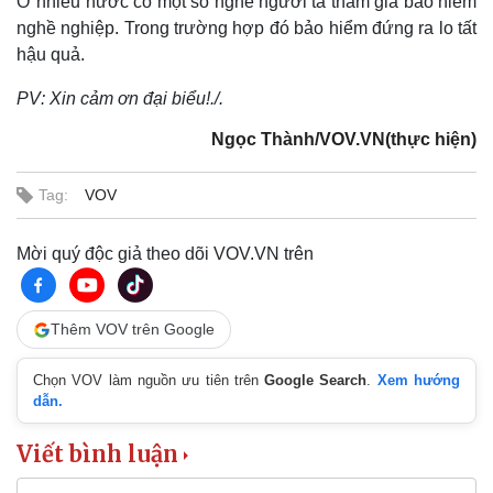
Ở nhiều nước có một số nghề người ta tham gia bảo hiểm
nghề nghiệp. Trong trường hợp đó bảo hiểm đứng ra lo tất
hậu quả.
PV: Xin cảm ơn đại biểu!./.
Ngọc Thành/VOV.VN(thực hiện)
Tag:
VOV
Mời quý độc giả theo dõi VOV.VN trên
Thêm VOV trên Google
Chọn VOV làm nguồn ưu tiên trên
Google Search
.
Xem hướng
dẫn.
Viết bình luận
Pháp luật
Quân sự - Quốc phòng