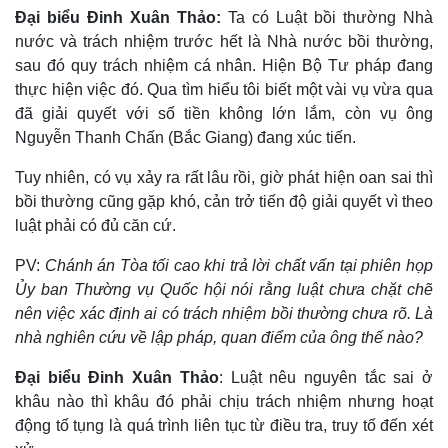
Đại biểu Đinh Xuân Thảo:
Ta có Luật bồi thường Nhà
nước và trách nhiệm trước hết là Nhà nước bồi thường,
sau đó quy trách nhiệm cá nhân. Hiện Bộ Tư pháp đang
thực hiện việc đó. Qua tìm hiểu tôi biết một vài vụ vừa qua
đã giải quyết với số tiền không lớn lắm, còn vụ ông
Nguyễn Thanh Chấn (Bắc Giang) đang xúc tiến.
Thế giới
Multimedia
Quan sát
Video
Tuy nhiên, có vụ xảy ra rất lâu rồi, giờ phát hiện oan sai thì
Cuộc sống đó đây
Ảnh
bồi thường cũng gặp khó, cản trở tiến độ giải quyết vì theo
Hồ sơ
E-Magazine
luật phải có đủ căn cứ.
Infographic
PV:
Chánh án Tòa tối cao khi trả lời chất vấn tại phiên họp
Ủy ban Thường vụ Quốc hội nói rằng luật chưa chặt chẽ
nên việc xác định ai có trách nhiệm bồi thường chưa rõ. Là
nhà nghiên cứu về lập pháp, quan điểm của ông thế nào?
Đại biểu Đinh Xuân Thảo
: Luật nêu nguyên tắc sai ở
khâu nào thì khâu đó phải chịu trách nhiệm nhưng hoạt
động tố tụng là quá trình liên tục từ điều tra, truy tố đến xét