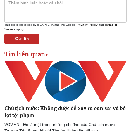
Vụ án
Vũ khí
Tin nóng
Việt Nam
Tư vấn luật
Phân tích
This site is protected by reCAPTCHA and the Google
Privacy Policy
and
Terms of
Service
apply.
Gửi tin
Tin liên quan
Chủ tịch nước: Không được để xảy ra oan sai và bỏ
lọt tội phạm
VOV.VN - Đó là một trong những chỉ đạo của Chủ tịch nước
Trương Tấn Sang đối với Tòa án Nhân dân tối cao.