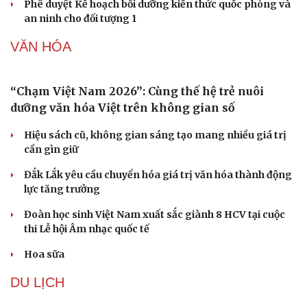
tập hài cốt liệt sĩ
Mỹ duy trì sức mạnh tiêm kích F-22 tại Trung Đông
bằng “mạch máu” KC-135
Khủng hoảng tên lửa Patriot đẩy NATO vào thế lưỡng
nan chiến lược
Văn hóa
Giải trí
Mỹ bác thông tin thiếu hụt đạn dược sau nhiều tháng
Sân khấu - Điện ảnh
Nghệ sĩ
giao tranh với Iran
Văn học
Thời trang
Âm nhạc
Sao Việt
Phê duyệt Kế hoạch bồi dưỡng kiến thức quốc phòng và
Di sản
an ninh cho đối tượng 1
VĂN HÓA
“Chạm Việt Nam 2026”: Cùng thế hệ trẻ nuôi
dưỡng văn hóa Việt trên không gian số
Hiệu sách cũ, không gian sáng tạo mang nhiều giá trị
cần gìn giữ