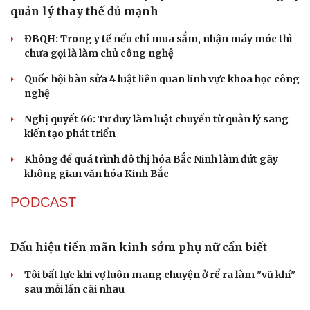
Đại tá Lê Hồng Giang giữ chức Phó Giám đốc Công an
Cao Bằng
Sau 1 tháng sáp nhập tổ dân phố: Công nghệ không thể
thay cán bộ đi gặp dân
QUỐC HỘI
Giảm thủ tục và điều kiện phải đi kèm các công cụ
quản lý thay thế đủ mạnh
ĐBQH: Trong y tế nếu chỉ mua sắm, nhận máy móc thì
chưa gọi là làm chủ công nghệ
Quốc hội bàn sửa 4 luật liên quan lĩnh vực khoa học công
nghệ
Nghị quyết 66: Tư duy làm luật chuyển từ quản lý sang
kiến tạo phát triển
Không để quá trình đô thị hóa Bắc Ninh làm đứt gãy