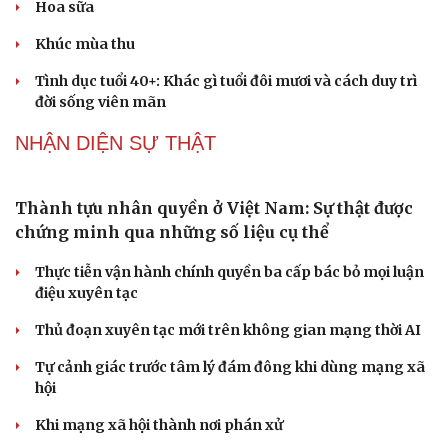
không gian văn hóa Kinh Bắc
PODCAST
Dấu hiệu tiền mãn kinh sớm phụ nữ cần biết
Tôi bất lực khi vợ luôn mang chuyện ở rể ra làm "vũ khí"
sau mỗi lần cãi nhau
Hoa sữa
Khúc mùa thu
Tình dục tuổi 40+: Khác gì tuổi đôi mươi và cách duy trì
đời sống viên mãn
NHẬN DIỆN SỰ THẬT
Thành tựu nhân quyền ở Việt Nam: Sự thật được
Cải chính
chứng minh qua những số liệu cụ thể