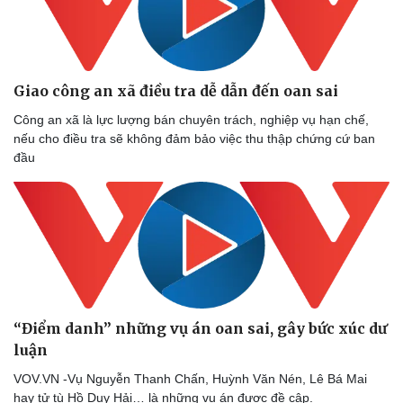
Giao công an xã điều tra dễ dẫn đến oan sai
Công an xã là lực lượng bán chuyên trách, nghiệp vụ hạn chế,
nếu cho điều tra sẽ không đảm bảo việc thu thập chứng cứ ban
đầu
Doanh nghiệp
Công nghệ
Thông tin doanh nghiệp
Sành điệu
Doanh nghiệp 24h
Tin Công nghệ
Doanh nhân
Trải nghiệm
Vì cộng đồng
Chuyển đổi số
“Điểm danh” những vụ án oan sai, gây bức xúc dư
luận
VOV.VN -Vụ Nguyễn Thanh Chấn, Huỳnh Văn Nén, Lê Bá Mai
hay tử tù Hồ Duy Hải… là những vụ án được đề cập.