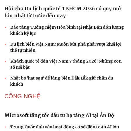
Đắk Lắk yêu cầu chuyển hóa giá trị văn hóa thành động
lực tăng trưởng
Đoàn học sinh Việt Nam xuất sắc giành 8 HCV tại cuộc
thi Lễ hội Âm nhạc quốc tế
Hoa sữa
DU LỊCH
Hội chợ Du lịch quốc tế TP.HCM 2026 có quy mô
lớn nhất từ trước đến nay
Bảo tàng Tưởng niệm Hòa bình tại Nhật Bản đón lượng
khách kỷ lục
Du lịch biển Việt Nam: Muốn bứt phá phải vượt khỏi lợi
thế tự nhiên
Khách quốc tế đến Việt Nam 7 tháng 2026: Những con
số nổi bật