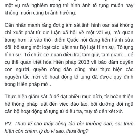
một vụ mà nghiêm trọng thì hình ảnh tố tụng muốn hay
không muốn cũng bị ảnh hưởng.
Cần nhấn mạnh rằng đợt giám sát tình hình oan sai không
chỉ xuất phát từ dư luận xã hội về một vài vụ, mà quan
trọng hơn là vào thời điểm Quốc hội đang tiến hành sửa
đổi, bổ sung một loạt các luật như Bộ luật Hình sự, Tố tụng
hình sự, Tổ chức cơ quan điều tra; tạm giữ, tạm giam… để
cụ thể quán triệt hóa Hiến pháp 2013 về bảo đảm quyền
con người, quyền công dân cũng như thực hiện các
nguyên tắc mới về hoạt động tố tụng đã được quy định
trong Hiến pháp mới.
Thực hiện giám sát là để đạt nhiều mục đích, từ hoàn thiện
hệ thống pháp luật đến việc đào tạo, bồi dưỡng đội ngũ
cán bộ hoạt động tố tụng từ điều tra, truy tố đến xét xử.
PV:
Thực tế cho thấy công tác bồi thường oan, sai thực
hiện còn chậm, lý do vì sao, thưa ông?