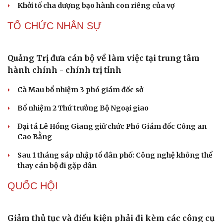
Vua Quạt, Khánh Sky và Hồ Văn Khoa bị khởi tố
Du lịch
Podcast
Tư vấn
Câu chuyện thời sự
Án tử hình cho tội mua bán trái phép chất ma túy
Săn Tour
Đọc truyện đêm khuya
check-in
Cửa sổ tình yêu
Tuyên án chung thân người mẹ sát hại con ruột để trục
Kể chuyện cho bé
lợi tiền bảo hiểm
Hạt giống tâm hồn
Giang hồ mạng “Tiến Bịp” lĩnh án 8 năm tù
Khởi tố cha dượng bạo hành con riêng của vợ
TỔ CHỨC NHÂN SỰ
Quảng Trị đưa cán bộ về làm việc tại trung tâm
hành chính - chính trị tỉnh
Cà Mau bổ nhiệm 3 phó giám đốc sở
Bổ nhiệm 2 Thứ trưởng Bộ Ngoại giao