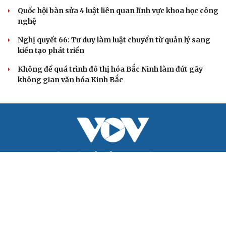
mạng xã hội
QUỐC HỘI
Giảm thủ tục và điều kiện phải đi kèm các công cụ
quản lý thay thế đủ mạnh
ĐBQH: Trong y tế nếu chỉ mua sắm, nhận máy móc thì
chưa gọi là làm chủ công nghệ
Quốc hội bàn sửa 4 luật liên quan lĩnh vực khoa học công
nghệ
Nghị quyết 66: Tư duy làm luật chuyển từ quản lý sang
kiến tạo phát triển
Không để quá trình đô thị hóa Bắc Ninh làm đứt gãy
không gian văn hóa Kinh Bắc