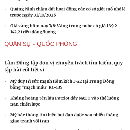
THỊ TRƯỜNG
Buôn lậu, hàng giả diễn biến phức tạp, xử lý gần
68.000 vụ trong 6 tháng
Vì sao giá vàng thế giới tăng nhưng trong nước lại
giảm?
Giá bạc hôm nay: Giá bạc trong nước ở mức 61,9 triệu
đồng/kg
Quảng Ninh chấm dứt hoạt động các cơ sở giết mổ nhỏ lẻ
trước ngày 31/10/2026
Giá vàng hôm nay 7/8: Vàng trong nước có giá 139,2-
142,2 triệu đồng/lượng
QUÂN SỰ - QUỐC PHÒNG
Lâm Đồng lập đơn vị chuyên trách tìm kiếm, quy