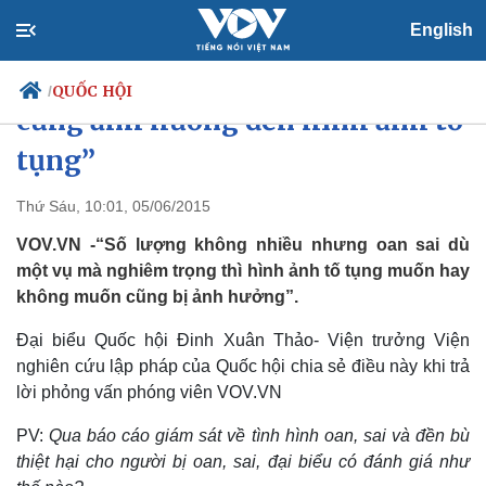
English
Đại biểu QH: “Oan sai dù một vụ
QUỐC HỘI
/
cũng ảnh hưởng đến hình ảnh tố
tụng”
Chính trị
Xã hội
Thứ Sáu, 10:01, 05/06/2015
Đảng
Tin 24h
VOV.VN -“Số lượng không nhiều nhưng oan sai dù
Tổ chức nhân sự
Dự báo thời tiết
một vụ mà nghiêm trọng thì hình ảnh tố tụng muốn hay
Quốc hội
Giáo dục
không muốn cũng bị ảnh hưởng”.
Nhận diện sự thật
Dấu ấn VOV
Việc làm
Đại biểu Quốc hội Đinh Xuân Thảo- Viện trưởng Viện
Biển đảo
nghiên cứu lập pháp của Quốc hội chia sẻ điều này khi trả
lời phỏng vấn phóng viên VOV.VN
PV:
Qua báo cáo giám sát về tình hình oan, sai và đền bù
thiệt hại cho người bị oan, sai, đại biểu có đánh giá như