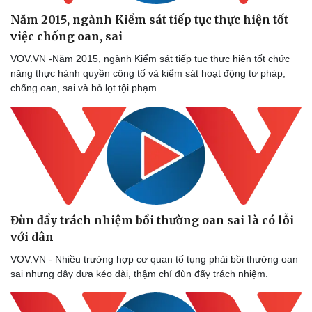
Năm 2015, ngành Kiểm sát tiếp tục thực hiện tốt
việc chống oan, sai
VOV.VN -Năm 2015, ngành Kiểm sát tiếp tục thực hiện tốt chức
năng thực hành quyền công tố và kiểm sát hoạt động tư pháp,
chống oan, sai và bỏ lọt tội phạm.
Đùn đẩy trách nhiệm bồi thường oan sai là có lỗi
Thể thao
Ô tô - Xe máy
với dân
Bóng đá
Ô tô
Lịch thi đấu bóng đá
Xe máy
VOV.VN - Nhiều trường hợp cơ quan tố tụng phải bồi thường oan
Thế giới thể thao
Tư vấn
sai nhưng dây dưa kéo dài, thậm chí đùn đẩy trách nhiệm.
eSports
Hậu trường